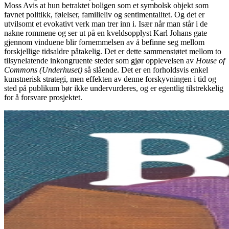
Moss Avis at hun betraktet boligen som et symbolsk objekt som
favnet politikk, følelser, familieliv og sentimentalitet. Og det er
utvilsomt et evokativt verk man trer inn i. Især når man står i de
nakne rommene og ser ut på en kveldsopplyst Karl Johans gate
gjennom vinduene blir fornemmelsen av å befinne seg mellom
forskjellige tidsaldre påtakelig. Det er dette sammenstøtet mellom to
tilsynelatende inkongruente steder som gjør opplevelsen av
House of
Commons (Underhuset)
så slående. Det er en forholdsvis enkel
kunstnerisk strategi, men effekten av denne forskyvningen i tid og
sted på publikum bør ikke undervurderes, og er egentlig tilstrekkelig
for å forsvare prosjektet.