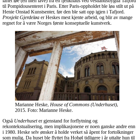
laftet løe (en liten låve) fra en fjellknaus ved vestlandsbygda Tafjord
til Pompidousenteret i Paris. Etter Paris-oppholdet ble løa stilt ut på
Henie Onstad Kunstsenter, før den ble satt opp igjen i Tafjord.
Prosjekt Gjerdeløa
er Heskes mest kjente arbeid, og blir av mange
regnet for å være Norges første konseptuelle kunstverk.
Marianne Heske,
House of Commons (Underhuset)
,
2015. Foto: Marianne Heske.
Også
Underhuset
er gjenstand for forflytning og
rekontekstualisering, men implikasjonene er noen ganske andre enn
i 1980. Heske selv ønsker å holde verket så åpent for fortolkninger
som mulig. Da huset ble flyttet fra Hobøl tidligere i år uttalte hun til