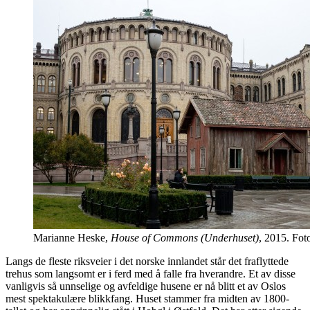
Marianne Heske,
House of Commons (Underhuset)
, 2015. Fot
Langs de fleste riksveier i det norske innlandet står det fraflyttede
trehus som langsomt er i ferd med å falle fra hverandre. Et av disse
vanligvis så unnselige og avfeldige husene er nå blitt et av Oslos
mest spektakulære blikkfang. Huset stammer fra midten av 1800-