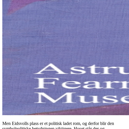
Men Eidsvolls plass er et politisk ladet rom, og derfor blir den
symbolpolitiske betydningen viktigere. Huset står der og