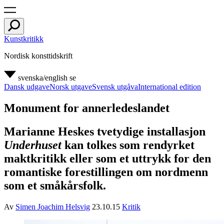
Kunstkritikk
Nordisk konsttidskrift
svenska/english
se
Dansk udgave
Norsk utgave
Svensk utgåva
International edition
Monument for annerledeslandet
Marianne Heskes tvetydige installasjon
Underhuset
kan tolkes som rendyrket
maktkritikk eller som et uttrykk for den
romantiske forestillingen om nordmenn
som et småkårsfolk.
Av
Simen Joachim Helsvig
23.10.15
Kritik