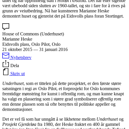
tallet og har opprinnelig stått i Hobøl i Østfold. Det har etter sigende
vært ubebodd siden slutten av 1960-tallet, og sto i fare for å rives på
grunn av veiutbedring. Nå har kunstneren Marianne Heske
demontert huset og gjenreist det på Eidsvolls plass foran Stortinget.
House of Commons (Underhuset)
Marianne Heske
Eidsvolls plass, Oslo Pilot, Oslo
21 oktober 2015
—
31 januari 2016
Nyhetsbrev
Dela
Skriv ut
Underhuset
, som er tittelen på dette prosjektet, er den første større
satsningen i regi av Oslo Pilot, et forprosjekt for Oslo kommunes
fremtidige mønstring for kunst i offentlig rom, og man kunne knapt
ha valgt en plassering som i større grad symboliserer
offentlig rom
enn denne plassen som så ofte benyttes til politiske appeller og
demonstrasjoner.
Det er vel få som har unngått å se likhetene mellom
Underhuset
og
Prosjekt Gjerdeløa
fra 1980, der Heske fraktet en 400 år gammel