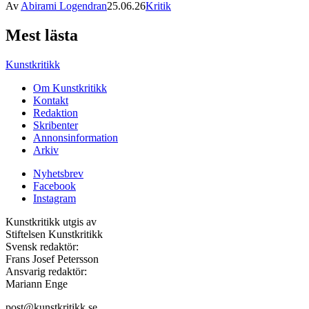
Av
Abirami Logendran
25.06.26
Kritik
Mest lästa
Kunstkritikk
Om Kunstkritikk
Kontakt
Redaktion
Skribenter
Annonsinformation
Arkiv
Nyhetsbrev
Facebook
Instagram
Kunstkritikk utgis av
Stiftelsen Kunstkritikk
Svensk redaktör:
Frans Josef Petersson
Ansvarig redaktör:
Mariann Enge
post@kunstkritikk.se