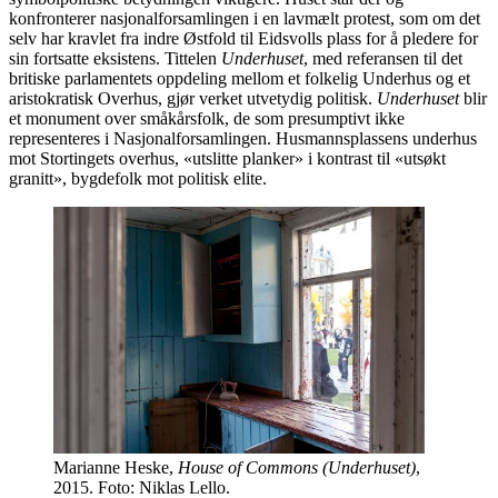
konfronterer nasjonalforsamlingen i en lavmælt protest, som om det
selv har kravlet fra indre Østfold til Eidsvolls plass for å pledere for
sin fortsatte eksistens. Tittelen
Underhuset
, med referansen til det
britiske parlamentets oppdeling mellom et folkelig Underhus og et
aristokratisk Overhus, gjør verket utvetydig politisk.
Underhuset
blir
et monument over småkårsfolk, de som presumptivt ikke
representeres i Nasjonalforsamlingen. Husmannsplassens underhus
mot Stortingets overhus, «utslitte planker» i kontrast til «utsøkt
granitt», bygdefolk mot politisk elite.
Marianne Heske,
House of Commons (Underhuset)
,
2015. Foto: Niklas Lello.