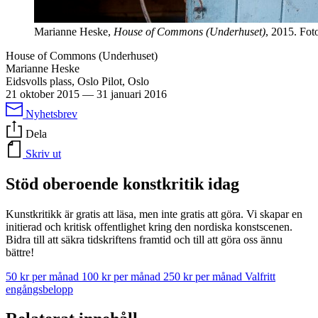
Marianne Heske,
House of Commons (Underhuset)
, 2015. Fot
House of Commons (Underhuset)
Marianne Heske
Eidsvolls plass, Oslo Pilot, Oslo
21 oktober 2015
—
31 januari 2016
Nyhetsbrev
Dela
Skriv ut
Stöd oberoende konstkritik idag
Kunstkritikk är gratis att läsa, men inte gratis att göra. Vi skapar en
initierad och kritisk offentlighet kring den nordiska konstscenen.
Bidra till att säkra tidskriftens framtid och till att göra oss ännu
bättre!
50 kr per månad
100 kr per månad
250 kr per månad
Valfritt
engångsbelopp