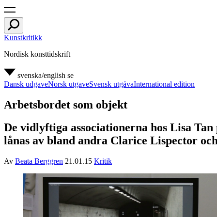
Kunstkritikk
Nordisk konsttidskrift
svenska/english
se
Dansk udgave
Norsk utgave
Svensk utgåva
International edition
Arbetsbordet som objekt
De vidlyftiga associationerna hos Lisa Tan 
lånas av bland andra Clarice Lispector oc
Av
Beata Berggren
21.01.15
Kritik