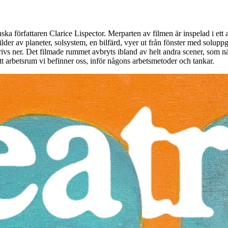
ska författaren Clarice Lispector. Merparten av filmen är inspelad i ett
lder av planeter, solsystem, en bilfärd, vyer ut från fönster med solupp
vs ner. Det filmade rummet avbryts ibland av helt andra scener, som när 
ett arbetsrum vi befinner oss, inför någons arbetsmetoder och tankar.