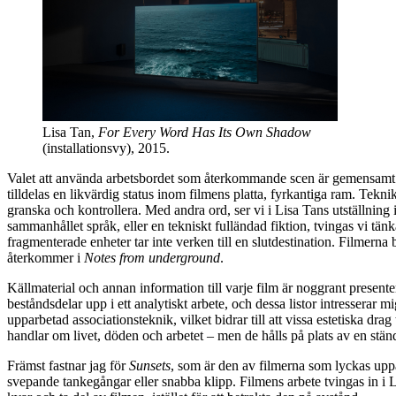
Lisa Tan,
For Every Word Has Its Own Shadow
(installationsvy), 2015.
Valet att använda arbetsbordet som återkommande scen är gemensamt fö
tilldelas en likvärdig status inom filmens platta, fyrkantiga ram. Tekn
granska och kontrollera. Med andra ord, ser vi i Lisa Tans utställning in
sammanhållet språk, eller en tekniskt fulländad fiktion, tvingas vi tän
fragmenterade enheter tar inte verken till en slutdestination. Filmern
återkommer i
Notes from underground
.
Källmaterial och annan information till varje film är noggrant presenter
beståndsdelar upp i ett analytiskt arbete, och dessa listor intresserar 
upparbetad associationsteknik, vilket bidrar till att vissa estetiska d
handlar om livet, döden och arbetet – men de hålls på plats av en stä
Främst fastnar jag för
Sunsets
, som är den av filmerna som lyckas upparb
svepande tankegångar eller snabba klipp. Filmens arbete tvingas in i Li