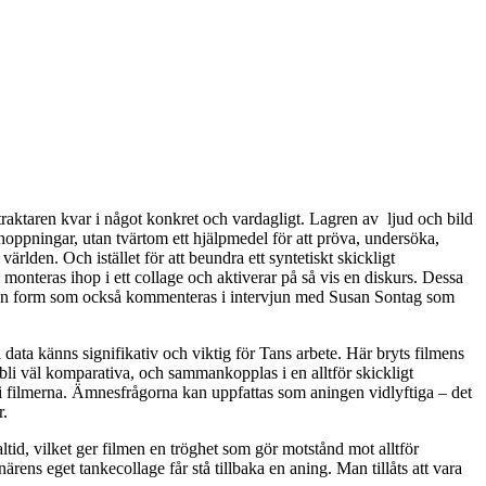
aktaren kvar i något konkret och vardagligt. Lagren av ljud och bild
rhoppningar, utan tvärtom ett hjälpmedel för att pröva, undersöka,
ärlden. Och istället för att beundra ett syntetiskt skickligt
 monteras ihop i ett collage och aktiverar på så vis en diskurs. Dessa
form, en form som också kommenteras i intervjun med Susan Sontag som
d data känns signifikativ och viktig för Tans arbete. Här bryts filmens
t bli väl komparativa, och sammankopplas i en alltför skickligt
et i filmerna. Ämnesfrågorna kan uppfattas som aningen vidlyftiga – det
r.
altid, vilket ger filmen en tröghet som gör motstånd mot alltför
rens eget tankecollage får stå tillbaka en aning. Man tillåts att vara