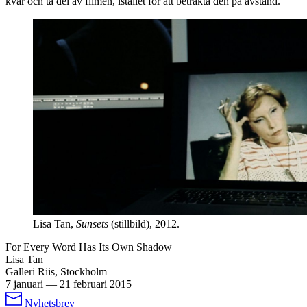
kvar och ta del av filmen, istället för att betrakta den på avstånd.
Lisa Tan,
Sunsets
(stillbild), 2012.
For Every Word Has Its Own Shadow
Lisa Tan
Galleri Riis, Stockholm
7 januari
—
21 februari 2015
Nyhetsbrev