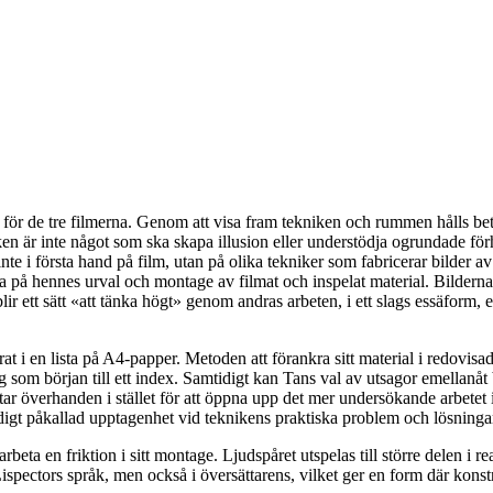
r de tre filmerna. Genom att visa fram tekniken och rummen hålls betr
iken är inte något som ska skapa illusion eller understödja ogrundade fö
te i första hand på film, utan på olika tekniker som fabricerar bilder av v
ka på hennes urval och montage av filmat och inspelat material. Bilderna
a blir ett sätt «att tänka högt» genom andras arbeten, i ett slags essä
at i en lista på A4-papper. Metoden att förankra sitt material i redovisa
mig som början till ett index. Samtidigt kan Tans val av utsagor emellanå
rag tar överhanden i stället för att öppna upp det mer undersökande arbet
ndigt påkallad upptagenhet vid teknikens praktiska problem och lösninga
eta en friktion i sitt montage. Ljudspåret utspelas till större delen i re
spectors språk, men också i översättarens, vilket ger en form där konstnä