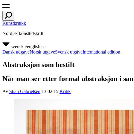
Kunstkritikk
Nordisk konsttidskrift
svenska/english
se
Dansk udgave
Norsk utgave
Svensk utgåva
International edition
Abstraksjon som bestilt
Når man ser etter formal abstraksjon i sam
Av
Stian Gabrielsen
13.02.15
Kritik