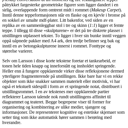
påtrykket fargesterke geometriske figurer som ligger dandert i en
sirlig, overlappende form omtrent midt i rommet (
Makeup Carpet
).
Inntil denne teppeformasjonen står en flaske og en kjevle i bronse på
en sokkel av umalte mdf-plater. Litt bakenfor, ved siden av en
replika av en sammenleggbar stol i tre og skinn (
1:1
) ligger et femte
teppe. I tillegg til disse «skulpturene» er det på tre diskrete plasser i
utstillingen utplassert tekster. To ligger i hver sin bunke inntil veggen
oppå uåpnede pakker med A4 ark, den tredje befinner seg bak og
inntil en av betongskulpturene innerst i rommet. Fonttype og
størrelse varierer.
Selv om Larsson i disse korte tekstene foretar et tankearbeid, er
tonen hele tiden knapp og inneforstått og innholdet springende.
Heller enn å fungere oppklarende virker disse refleksjonene dermed
ytterligere fragmenterende på utstillingen. Ikke bare har vi en rekke
objekter som ikke snakker sammen materielt eller motivisk, vi har
også et tekstuelt sidespill i form av et springende notat, distribuert i
utstillingsrommet. I en av tekstenes mer oppklarende partier
reflekterer Larsson talende nok rundt utstillingens affinitet til
diagrammet og teateret. Begge begrepene viser til former for
organisering og kombinering av ulike medier, sjangere og
informasjoner. De representerer kognitive og estetiske skjemaer som
setter ting som ikke automatisk hører sammen i berøring med
hverandre.