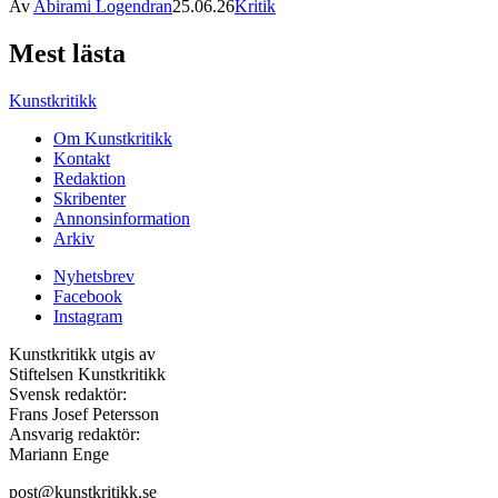
Av
Abirami Logendran
25.06.26
Kritik
Mest lästa
Kunstkritikk
Om Kunstkritikk
Kontakt
Redaktion
Skribenter
Annonsinformation
Arkiv
Nyhetsbrev
Facebook
Instagram
Kunstkritikk utgis av
Stiftelsen Kunstkritikk
Svensk redaktör:
Frans Josef Petersson
Ansvarig redaktör:
Mariann Enge
post@kunstkritikk.se