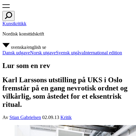
Kunstkritikk
Nordisk konsttidskrift
svenska/english
se
Dansk udgave
Norsk utgave
Svensk utgåva
International edition
Lur som en rev
Karl Larssons utstilling på UKS i Oslo
fremstår på en gang nevrotisk ordnet og
vilkårlig, som åstedet for et eksentrisk
ritual.
Av
Stian Gabrielsen
02.09.13
Kritik