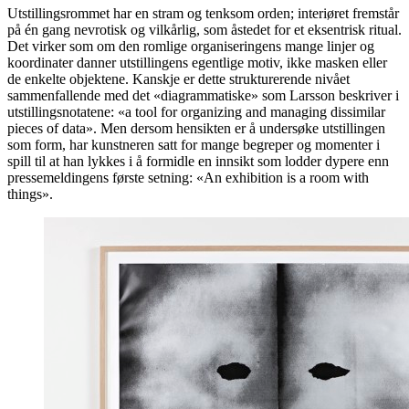
Utstillingsrommet har en stram og tenksom orden; interiøret fremstår
på én gang nevrotisk og vilkårlig, som åstedet for et eksentrisk ritual.
Det virker som om den romlige organiseringens mange linjer og
koordinater danner utstillingens egentlige motiv, ikke masken eller
de enkelte objektene. Kanskje er dette strukturerende nivået
sammenfallende med det «diagrammatiske» som Larsson beskriver i
utstillingsnotatene: «a tool for organizing and managing dissimilar
pieces of data». Men dersom hensikten er å undersøke utstillingen
som form, har kunstneren satt for mange begreper og momenter i
spill til at han lykkes i å formidle en innsikt som lodder dypere enn
pressemeldingens første setning: «An exhibition is a room with
things».