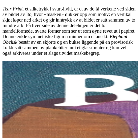
Tear Print
, et silketrykk i svart-hvitt, er et av de få verkene ved siden
av bildet av Ito, hvor «masken» dukker opp som motiv: en vertikal
skjøt løper ned arket og gir inntrykk av at bildet er satt sammen av to
mindre ark. På hver side av denne delelinjen er det to
mandelformede, svarte former som ser ut som øyne revet ut i papiret.
Denne enkle symmetriske figuren minner om et ansikt.
Elephant
Obelisk
består av en skjorte og en bukse liggende på en provisorisk
krakk satt sammen av plankebiter inni et glassmonter og kan vel
også arkiveres under et slags utvidet maskebegrep.