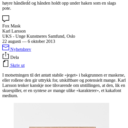
høyre håndledd og hånden holdt opp under haken som en slags
pote.
Fox Mask
Karl Larsson
UKS - Unge Kunstneres Samfund, Oslo
22 augusti
—
6 oktober 2013
Nyhetsbrev
Dela
Skriv ut
I motsetningen til det antatt stabile «jeget» i bakgrunnen er maskene,
eller rollene den gir uttrykk for, utskiftbare og potensielt mange. Karl
Larsson tenker kanskje noe tilsvarende om utstillingen, at den, lik en
skuespiller, er en syntese av mange ulike «karakterer», et kakafont
medium.