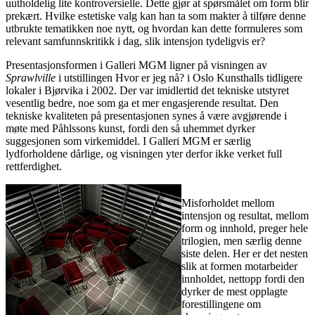
uutholdelig lite kontroversielle. Dette gjør at spørsmålet om form blir
prekært. Hvilke estetiske valg kan han ta som makter å tilføre denne
utbrukte tematikken noe nytt, og hvordan kan dette formuleres som
relevant samfunnskritikk i dag, slik intensjon tydeligvis er?
Presentasjonsformen i Galleri
MGM
ligner på visningen av
Sprawlville
i utstillingen Hvor er jeg nå? i Oslo Kunsthalls tidligere
lokaler i Bjørvika i 2002. Der var imidlertid det tekniske utstyret
vesentlig bedre, noe som ga et mer engasjerende resultat. Den
tekniske kvaliteten på presentasjonen synes å være avgjørende i
møte med Påhlssons kunst, fordi den så uhemmet dyrker
suggesjonen som virkemiddel. I Galleri
MGM
er særlig
lydforholdene dårlige, og visningen yter derfor ikke verket full
rettferdighet.
Misforholdet mellom
intensjon og resultat, mellom
form og innhold, preger hele
trilogien, men særlig denne
siste delen. Her er det nesten
slik at formen motarbeider
innholdet, nettopp fordi den
dyrker de mest opplagte
forestillingene om