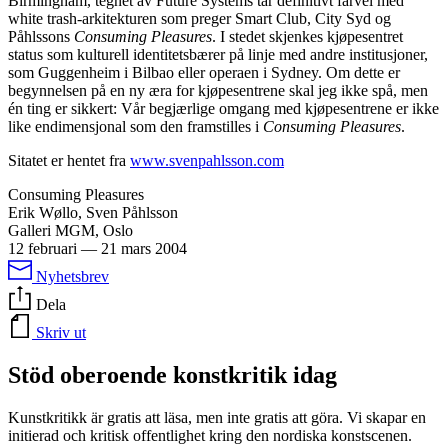
Birmingham, tegnet av Future Systems tar definitivt farvel med
white trash-arkitekturen som preger Smart Club, City Syd og
Påhlssons
Consuming Pleasures
. I stedet skjenkes kjøpesentret
status som kulturell identitetsbærer på linje med andre institusjoner,
som Guggenheim i Bilbao eller operaen i Sydney. Om dette er
begynnelsen på en ny æra for kjøpesentrene skal jeg ikke spå, men
én ting er sikkert: Vår begjærlige omgang med kjøpesentrene er ikke
like endimensjonal som den framstilles i
Consuming Pleasures
.
Sitatet er hentet fra
www.svenpahlsson.com
Consuming Pleasures
Erik Wøllo, Sven Påhlsson
Galleri MGM, Oslo
12 februari
—
21 mars 2004
Nyhetsbrev
Dela
Skriv ut
Stöd oberoende konstkritik idag
Kunstkritikk är gratis att läsa, men inte gratis att göra. Vi skapar en
initierad och kritisk offentlighet kring den nordiska konstscenen.