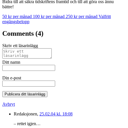
Bidra till att säkra tidskriftens framtid och till att göra oss ännu
bättre!
50 kr per månad
100 kr per månad
250 kr per månad
Valfritt
engångsbelopp
Comments (4)
Skriv ett läsarinlägg
Ditt namn
Din e-post
Publicera ditt läsarinlägg
Avbryt
Redaksjonen,
25.02.04 kl. 18:08
– rettet igjen…