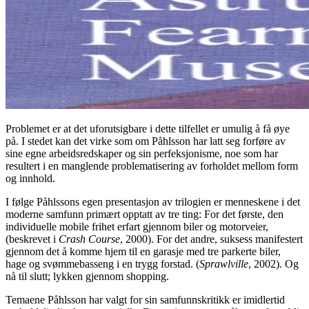
Problemet er at det uforutsigbare i dette tilfellet er umulig å få øye
på. I stedet kan det virke som om Påhlsson har latt seg forføre av
sine egne arbeidsredskaper og sin perfeksjonisme, noe som har
resultert i en manglende problematisering av forholdet mellom form
og innhold.
I følge Påhlssons egen presentasjon av trilogien er menneskene i det
moderne samfunn primært opptatt av tre ting: For det første, den
individuelle mobile frihet erfart gjennom biler og motorveier,
(beskrevet i
Crash Course
, 2000). For det andre, suksess manifestert
gjennom det å komme hjem til en garasje med tre parkerte biler,
hage og svømmebasseng i en trygg forstad. (
Sprawlville
, 2002). Og
nå til slutt; lykken gjennom shopping.
Temaene Påhlsson har valgt for sin samfunnskritikk er imidlertid