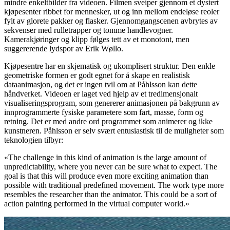
mindre enkeltbilder fra videoen. Filmen sveiper gjennom et dystert
kjøpesenter ribbet for mennesker, ut og inn mellom endeløse reoler
fylt av glorete pakker og flasker. Gjennomgangscenen avbrytes av
sekvenser med rulletrapper og tomme handlevogner.
Kamerakjøringer og klipp følges tett av et monotont, men
suggererende lydspor av Erik Wøllo.
Kjøpesentre har en skjematisk og ukomplisert struktur. Den enkle
geometriske formen er godt egnet for å skape en realistisk
dataanimasjon, og det er ingen tvil om at Påhlsson kan dette
håndverket. Videoen er laget ved hjelp av et tredimensjonalt
visualiseringsprogram, som genererer animasjonen på bakgrunn av
innprogrammerte fysiske parametere som fart, masse, form og
retning. Det er med andre ord programmet som animerer og ikke
kunstneren. Påhlsson er selv svært entusiastisk til de muligheter som
teknologien tilbyr:
«The challenge in this kind of animation is the large amount of
unpredictability, where you never can be sure what to expect. The
goal is that this will produce even more exciting animation than
possible with traditional predefined movement. The work type more
resembles the researcher than the animator. This could be a sort of
action painting performed in the virtual computer world.»