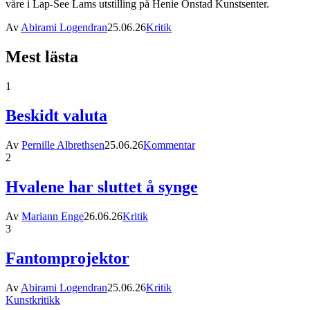
våre i Lap-See Lams utstilling på Henie Onstad Kunstsenter.
Av
Abirami Logendran
25.06.26
Kritik
Mest lästa
1
Beskidt valuta
Av
Pernille Albrethsen
25.06.26
Kommentar
2
Hvalene har sluttet å synge
Av
Mariann Enge
26.06.26
Kritik
3
Fantomprojektor
Av
Abirami Logendran
25.06.26
Kritik
Kunstkritikk