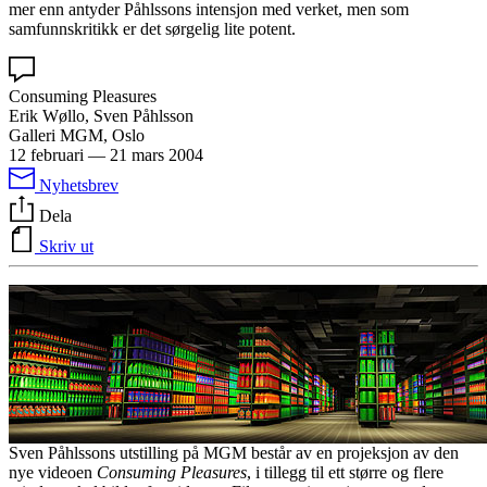
mer enn antyder Påhlssons intensjon med verket, men som
samfunnskritikk er det sørgelig lite potent.
Consuming Pleasures
Erik Wøllo, Sven Påhlsson
Galleri MGM, Oslo
12 februari
—
21 mars 2004
Nyhetsbrev
Dela
Skriv ut
Sven Påhlssons utstilling på
MGM
består av en projeksjon av den
nye videoen
Consuming Pleasures
, i tillegg til ett større og flere