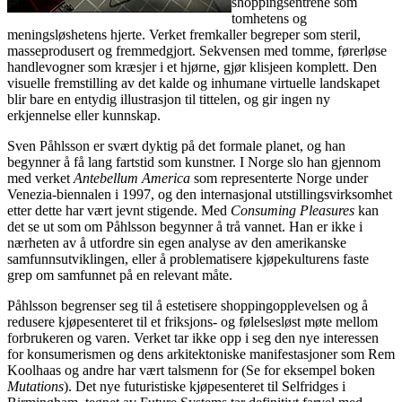
shoppingsentrene som
tomhetens og
meningsløshetens hjerte. Verket fremkaller begreper som steril,
masseprodusert og fremmedgjort. Sekvensen med tomme, førerløse
handlevogner som kræsjer i et hjørne, gjør klisjeen komplett. Den
visuelle fremstilling av det kalde og inhumane virtuelle landskapet
blir bare en entydig illustrasjon til tittelen, og gir ingen ny
erkjennelse eller kunnskap.
Sven Påhlsson er svært dyktig på det formale planet, og han
begynner å få lang fartstid som kunstner. I Norge slo han gjennom
med verket
Antebellum America
som representerte Norge under
Venezia-biennalen i 1997, og den internasjonal utstillingsvirksomhet
etter dette har vært jevnt stigende. Med
Consuming Pleasures
kan
det se ut som om Påhlsson begynner å trå vannet. Han er ikke i
nærheten av å utfordre sin egen analyse av den amerikanske
samfunnsutviklingen, eller å problematisere kjøpekulturens faste
grep om samfunnet på en relevant måte.
Påhlsson begrenser seg til å estetisere shoppingopplevelsen og å
redusere kjøpesenteret til et friksjons- og følelsesløst møte mellom
forbrukeren og varen. Verket tar ikke opp i seg den nye interessen
for konsumerismen og dens arkitektoniske manifestasjoner som Rem
Koolhaas og andre har vært talsmenn for (Se for eksempel boken
Mutations
). Det nye futuristiske kjøpesenteret til Selfridges i