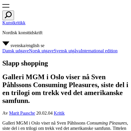
Kunstkritikk
Nordisk konsttidskrift
svenska/english
se
Dansk udgave
Norsk utgave
Svensk utgåva
International edition
Slapp shopping
Galleri MGM i Oslo viser nå Sven
Påhlssons Consuming Pleasures, siste del i
en trilogi om trekk ved det amerikanske
samfunn.
Av
Marit Paasche
20.02.04
Kritik
Galleri
MGM
i Oslo viser nå Sven Påhlssons
Consuming Pleasures
,
siste del i en trilogi om trekk ved det amerikanske samfunn. Tittelen