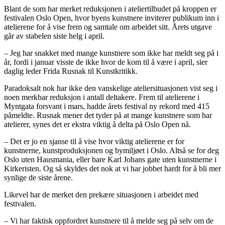
Blant de som har merket reduksjonen i ateliertilbudet på kroppen er
festivalen Oslo Open, hvor byens kunstnere inviterer publikum inn i
atelierene for å vise frem og samtale om arbeidet sitt. Årets utgave
går av stabelen siste helg i april.
– Jeg har snakket med mange kunstnere som ikke har meldt seg på i
år, fordi i januar visste de ikke hvor de kom til å være i april, sier
daglig leder Frida Rusnak til Kunstkritikk.
Paradoksalt nok har ikke den vanskelige ateliersituasjonen vist seg i
noen merkbar reduksjon i antall deltakere. Frem til atelierene i
Myntgata forsvant i mars, hadde årets festival ny rekord med 415
påmeldte. Rusnak mener det tyder på at mange kunstnere som har
atelierer, synes det er ekstra viktig å delta på Oslo Open nå.
– Det er jo en sjanse til å vise hvor viktig atelierene er for
kunstnerne, kunstproduksjonen og bymiljøet i Oslo. Altså se for deg
Oslo uten Hausmania, eller bare Karl Johans gate uten kunstnerne i
Kirkeristen. Og så skyldes det nok at vi har jobbet hardt for å bli mer
synlige de siste årene.
Likevel har de merket den prekære situasjonen i arbeidet med
festivalen.
– Vi har faktisk oppfordret kunstnere til å melde seg på selv om de