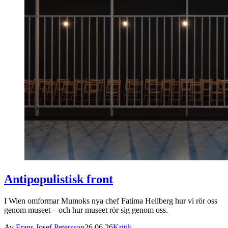
Antipopulistisk front
I Wien omformar Mumoks nya chef Fatima Hellberg hur vi rör oss
genom museet – och hur museet rör sig genom oss.
Av
Frans Josef Petersson
26.06.26
Kritik