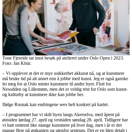
Tone Fjereide tar imot besøk på atelieret under Oslo Open i 2023.
Foto: Jan Khür.
– Vi opplever at det er mye usikkerhet akkurat nå, og at kunstnere
må bruke tid på alt annet enn å jobbe med kunst. Jeg er også ganske
lei meg for at Oslo mister kunstnere til andre byer. Flott for
Nesodden og Lillestrøm, men det er veldig trist for Oslo som kunst-
og kulturby at kunstnere ikke kan jobbe her.
Ifølge Rusnak kan endringene sees helt konkret på kartet.
– I programmet har vi skilt byen langs Akerselva, med åpent på
østsiden lørdag 27. april og vestsiden søndag 28. april. Tidligere har
vi hatt omtrent like mange kunstnere på hver dag, men i år er det
mange flere på østkanten og utenfor sentrum. Det er en liten detalj i