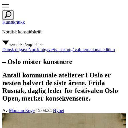
Kunstkritikk
Nordisk konsttidskrift
svenska/english
se
Dansk udgave
Norsk utgave
Svensk utgåva
International edition
– Oslo mister kunstnere
Antall kommunale atelierer i Oslo er
nesten halvert de siste årene. Frida
Rusnak, daglig leder for festivalen Oslo
Open, merker konsekvensene.
Av
Mariann Enge
15.04.24
Nyhet