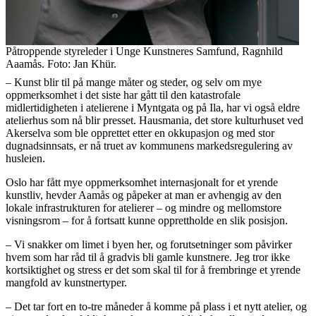
Påtroppende styreleder i Unge Kunstneres Samfund, Ragnhild
Aaamås. Foto: Jan Khür.
– Kunst blir til på mange måter og steder, og selv om mye
oppmerksomhet i det siste har gått til den katastrofale
midlertidigheten i atelierene i Myntgata og på Ila, har vi også eldre
atelierhus som nå blir presset. Hausmania, det store kulturhuset ved
Akerselva som ble opprettet etter en okkupasjon og med stor
dugnadsinnsats, er nå truet av kommunens markedsregulering av
husleien.
Oslo har fått mye oppmerksomhet internasjonalt for et yrende
kunstliv, hevder Aamås og påpeker at man er avhengig av den
lokale infrastrukturen for atelierer – og mindre og mellomstore
visningsrom – for å fortsatt kunne opprettholde en slik posisjon.
– Vi snakker om limet i byen her, og forutsetninger som påvirker
hvem som har råd til å gradvis bli gamle kunstnere. Jeg tror ikke
kortsiktighet og stress er det som skal til for å frembringe et yrende
mangfold av kunstnertyper.
– Det tar fort en to-tre måneder å komme på plass i et nytt atelier, og