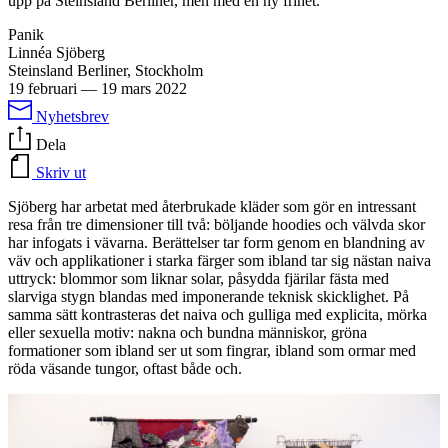
upp på Steinsland Berliner, men med en ny frihet.
Panik
Linnéa Sjöberg
Steinsland Berliner, Stockholm
19 februari
—
19 mars 2022
Nyhetsbrev
Dela
Skriv ut
Sjöberg har arbetat med återbrukade kläder som gör en intressant
resa från tre dimensioner till två: böljande hoodies och välvda skor
har infogats i vävarna. Berättelser tar form genom en blandning av
väv och applikationer i starka färger som ibland tar sig nästan naiva
uttryck: blommor som liknar solar, påsydda fjärilar fästa med
slarviga stygn blandas med imponerande teknisk skicklighet. På
samma sätt kontrasteras det naiva och gulliga med explicita, mörka
eller sexuella motiv: nakna och bundna människor, gröna
formationer som ibland ser ut som fingrar, ibland som ormar med
röda väsande tungor, oftast både och.