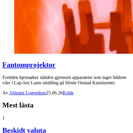
Fantomprojektor
Fortiden hjemsøker nåtiden gjennom apparatene som lager bildene
våre i Lap-See Lams utstilling på Henie Onstad Kunstsenter.
Av
Abirami Logendran
25.06.26
Kritik
Mest lästa
1
Beskidt valuta