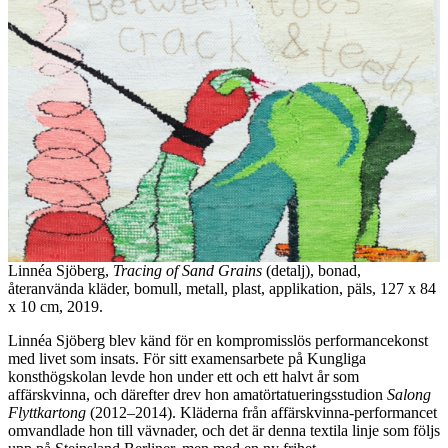
Linnéa Sjöberg,
Tracing of Sand Grains
(detalj), bonad,
återanvända kläder, bomull, metall, plast, applikation, päls, 127 x 84
x 10 cm, 2019.
Linnéa Sjöberg blev känd för en kompromisslös performancekonst
med livet som insats. För sitt examensarbete på Kungliga
konsthögskolan levde hon under ett och ett halvt år som
affärskvinna, och därefter drev hon amatörtatueringsstudion
Salong
Flyttkartong
(2012–2014). Kläderna från affärskvinna-performancet
omvandlade hon till vävnader, och det är denna textila linje som följs