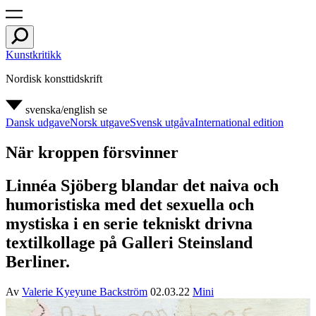
Kunstkritikk
Nordisk konsttidskrift
svenska/english
se
Dansk udgave
Norsk utgave
Svensk utgåva
International edition
När kroppen försvinner
Linnéa Sjöberg blandar det naiva och
humoristiska med det sexuella och
mystiska i en serie tekniskt drivna
textilkollage på Galleri Steinsland
Berliner.
Av
Valerie Kyeyune Backström
02.03.22
Mini