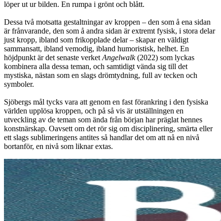
löper ut ur bilden. En rumpa i grönt och blått.
Dessa två motsatta gestaltningar av kroppen – den som å ena sidan
är frånvarande, den som å andra sidan är extremt fysisk, i stora delar
just kropp, ibland som frikopplade delar – skapar en väldigt
sammansatt, ibland vemodig, ibland humoristisk, helhet. En
höjdpunkt är det senaste verket
Angelwalk
(2022) som lyckas
kombinera alla dessa teman, och samtidigt vända sig till det
mystiska, nästan som en slags drömtydning, full av tecken och
symboler.
Sjöbergs mål tycks vara att genom en fast förankring i den fysiska
världen upplösa kroppen, och på så vis är utställningen en
utveckling av de teman som ända från början har präglat hennes
konstnärskap. Oavsett om det rör sig om disciplinering, smärta eller
ett slags sublimeringens antites så handlar det om att nå en nivå
bortanför, en nivå som liknar extas.