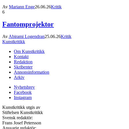
Av
Mariann Enge
26.06.26
Kritik
6
Fantomprojektor
Av
Abirami Logendran
25.06.26
Kritik
Kunstkritikk
Om Kunstkritikk
Kontakt
Redaktion
Skribenter
Annonsinformation
Arkiv
Nyhetsbrev
Facebook
Instagram
Kunstkritikk utgis av
Stiftelsen Kunstkritikk
Svensk redaktör:
Frans Josef Petersson
Ansvarig redaktör: