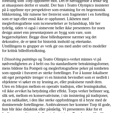
fortelling som Torp opponerer mot. Det er nærliggende å tenke seg
at situasjonen derfor er snudd. Der hun i Teatro Olympico insisterer
på å oppfinne nye perspektiver som erstatning for en hegemonisk
blikkretning, blir ruinene her fremvist som fragmenter i en fortelling
som er tapt eller ennå ikke er oppfunnet. Likheten med
meglerfotografiene som iscenesettelser av bylandskap, blir her
tydelig, siden vi også i sistnevnte heller ikke presenteres for noen
design annet enn presentasjonen av bygg som vare, som
begjærsobjekter. Begge disse billedtapetene nærmer seg det
dekorative, de er tømt for historisk innhold og ettertanke.
Utstillingens to grupper av verk gir oss med andre ord to modeller
for kritisk billedfortolkning.
I
Dissolving paintings
og Teatro Olimpico-verket minnes vi på
nødvendigheten av å befri oss fra standardiserte betraktningsformer,
mens bildene fra Pompeii og meglerfotografiene peker på tomheten
som oppstår i fraværet av sterke fortellinger. For å kunne lokalisere
sitt eget perspektiv trenger vi en historisk bevissthet som er nedfelt i
objektene vi søker en ny lesning av, eller praksisene rundt dem.
Uten en friksjon mellom en operativ tradisjon, eller lesningskultur,
vil ikke avviket ha betydning eller effekt. Torps verker befinner seg,
slik sett, mellom en konservativisme, i sin insistering på tradisjoner,
og en radikalitet, i den like sterke oppfordringen til å bryte med de
dominerende fortellingene. Ambivalensen her kommer Torp til gode,
hun blir ikke didaktisk eller påståelig. Vi presenteres ikke for et