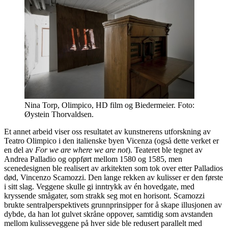
Nina Torp, Olimpico, HD film og Biedermeier. Foto:
Øystein Thorvaldsen.
Et annet arbeid viser oss resultatet av kunstnerens utforskning av
Teatro Olimpico i den italienske byen Vicenza (også dette verket er
en del av
For we are where we are not
). Teateret ble tegnet av
Andrea Palladio og oppført mellom 1580 og 1585, men
scenedesignen ble realisert av arkitekten som tok over etter Palladios
død, Vincenzo Scamozzi. Den lange rekken av kulisser er den første
i sitt slag. Veggene skulle gi inntrykk av én hovedgate, med
kryssende smågater, som strakk seg mot en horisont. Scamozzi
brukte sentralperspektivets grunnprinsipper for å skape illusjonen av
dybde, da han lot gulvet skråne oppover, samtidig som avstanden
mellom kulisseveggene på hver side ble redusert parallelt med