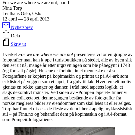
For we are where we are not, part I
Nina Torp
Tenthaus Oslo, Oslo
12 april
—
28 april 2013
Nyhetsbrev
Dela
Skriv ut
I verket
For we are where we are not
presenteres vi for en gruppe av
fotografier man kan kjøpe i turistbutikken på stedet, alle av byen slik
den ser ut nå, mange år etter utgravningen som ble påbegynt i 1748
(og fortsatt pågår). Husene er forlatte, intet menneske er å se.
Fotografiene er kopiert på kopimaskin og printet ut på A4-ark som
er klistret på veggen som et tapet, fra gulv til tak. Hvert enkelt motiv
gjentas en rekke ganger og danner, i tråd med tapetets logikk, et
slags dekorativt mønster. Ved siden av «Pompeii-tapetet» finner vi
nok en collagetapet, denne gangen bestående av fotografier fra
norske megleres bilder av eiendommer som skal leies ut eller selges.
Torp har funnet disse – de fleste av dem i herskapelig, nyklassisistisk
stil – på Finn.no og behandlet dem på kopimaskin og i A4-format,
som Pompeii-fotografiene.