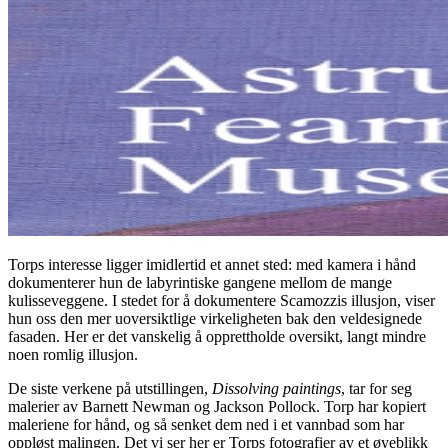
Torps interesse ligger imidlertid et annet sted: med kamera i hånd
dokumenterer hun de labyrintiske gangene mellom de mange
kulisseveggene. I stedet for å dokumentere Scamozzis illusjon, viser
hun oss den mer uoversiktlige virkeligheten bak den veldesignede
fasaden. Her er det vanskelig å opprettholde oversikt, langt mindre
noen romlig illusjon.
De siste verkene på utstillingen,
Dissolving paintings
, tar for seg
malerier av Barnett Newman og Jackson Pollock. Torp har kopiert
maleriene for hånd, og så senket dem ned i et vannbad som har
oppløst malingen. Det vi ser her er Torps fotografier av et øyeblikk