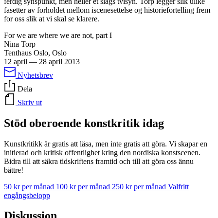
ferdig synspunkt, men heller et slags tvisyn. Torp legger slik ulike
fasetter av forholdet mellom iscenesettelse og historiefortelling frem
for oss slik at vi skal se klarere.
For we are where we are not, part I
Nina Torp
Tenthaus Oslo, Oslo
12 april
—
28 april 2013
Nyhetsbrev
Dela
Skriv ut
Stöd oberoende konstkritik idag
Kunstkritikk är gratis att läsa, men inte gratis att göra. Vi skapar en
initierad och kritisk offentlighet kring den nordiska konstscenen.
Bidra till att säkra tidskriftens framtid och till att göra oss ännu
bättre!
50 kr per månad
100 kr per månad
250 kr per månad
Valfritt
engångsbelopp
Diskussion