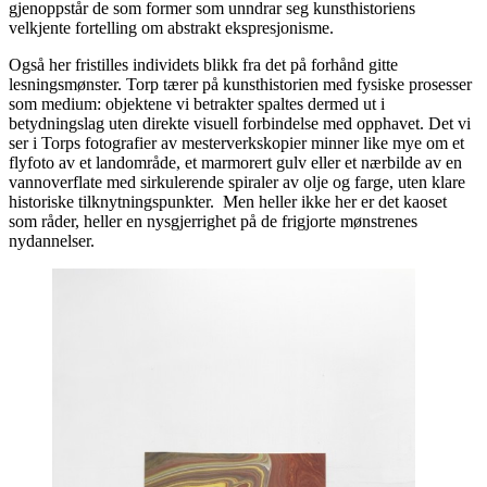
gjenoppstår de som former som unndrar seg kunsthistoriens
velkjente fortelling om abstrakt ekspresjonisme.
Også her fristilles individets blikk fra det på forhånd gitte
lesningsmønster. Torp tærer på kunsthistorien med fysiske prosesser
som medium: objektene vi betrakter spaltes dermed ut i
betydningslag uten direkte visuell forbindelse med opphavet. Det vi
ser i Torps fotografier av mesterverkskopier minner like mye om et
flyfoto av et landområde, et marmorert gulv eller et nærbilde av en
vannoverflate med sirkulerende spiraler av olje og farge, uten klare
historiske tilknytningspunkter. Men heller ikke her er det kaoset
som råder, heller en nysgjerrighet på de frigjorte mønstrenes
nydannelser.