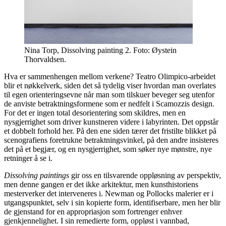
Nina Torp, Dissolving painting 2. Foto: Øystein
Thorvaldsen.
Hva er sammenhengen mellom verkene? Teatro Olimpico-arbeidet
blir et nøkkelverk, siden det så tydelig viser hvordan man overlates
til egen orienteringsevne når man som tilskuer beveger seg utenfor
de anviste betraktningsformene som er nedfelt i Scamozzis design.
For det er ingen total desorientering som skildres, men en
nysgjerrighet som driver kunstneren videre i labyrinten. Det oppstår
et dobbelt forhold her. På den ene siden tærer det fristilte blikket på
scenografiens foretrukne betraktningsvinkel, på den andre insisteres
det på et begjær, og en nysgjerrighet, som søker nye mønstre, nye
retninger å se i.
Dissolving paintings
gir oss en tilsvarende oppløsning av perspektiv,
men denne gangen er det ikke arkitektur, men kunsthistoriens
mesterverker det interveneres i. Newman og Pollocks malerier er i
utgangspunktet, selv i sin kopierte form, identifiserbare, men her blir
de gjenstand for en appropriasjon som fortrenger enhver
gjenkjennelighet. I sin remedierte form, oppløst i vannbad,