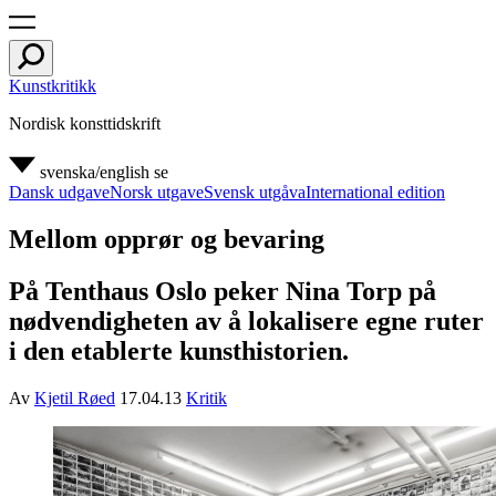
Kunstkritikk
Nordisk konsttidskrift
svenska/english
se
Dansk udgave
Norsk utgave
Svensk utgåva
International edition
Mellom opprør og bevaring
På Tenthaus Oslo peker Nina Torp på
nødvendigheten av å lokalisere egne ruter
i den etablerte kunsthistorien.
Av
Kjetil Røed
17.04.13
Kritik