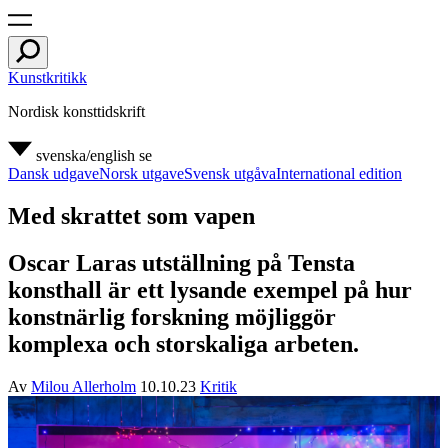
Kunstkritikk
Nordisk konsttidskrift
svenska/english
se
Dansk udgave
Norsk utgave
Svensk utgåva
International edition
Med skrattet som vapen
Oscar Laras utställning på Tensta
konsthall är ett lysande exempel på hur
konstnärlig forskning möjliggör
komplexa och storskaliga arbeten.
Av
Milou Allerholm
10.10.23
Kritik