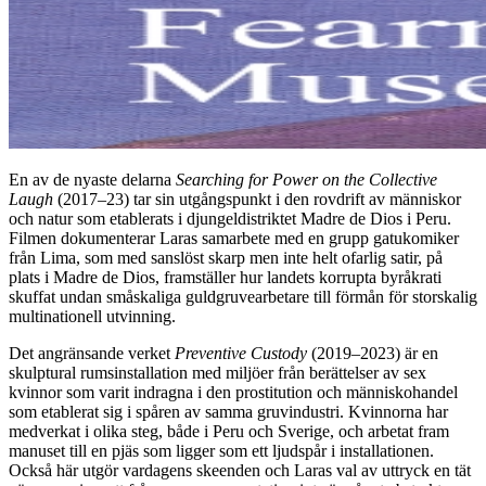
En av de nyaste delarna
Searching for Power on the Collective
Laugh
(2017–23) tar sin utgångspunkt i den rovdrift av människor
och natur som etablerats i djungeldistriktet Madre de Dios i Peru.
Filmen dokumenterar Laras samarbete med en grupp gatukomiker
från Lima, som med sanslöst skarp men inte helt ofarlig satir, på
plats i Madre de Dios, framställer hur landets korrupta byråkrati
skuffat undan småskaliga guldgruvearbetare till förmån för storskalig
multinationell utvinning.
Det angränsande verket
Preventive Custody
(2019–2023) är en
skulptural rumsinstallation med miljöer från berättelser av sex
kvinnor som varit indragna i den prostitution och människohandel
som etablerat sig i spåren av samma gruvindustri. Kvinnorna har
medverkat i olika steg, både i Peru och Sverige, och arbetat fram
manuset till en pjäs som ligger som ett ljudspår i installationen.
Också här utgör vardagens skeenden och Laras val av uttryck en tät