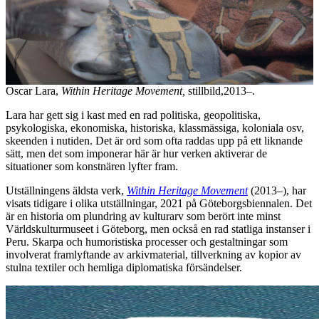
Oscar Lara,
Within Heritage Movement,
stillbild,2013–.
Lara har gett sig i kast med en rad politiska, geopolitiska,
psykologiska, ekonomiska, historiska, klassmässiga, koloniala osv,
skeenden i nutiden. Det är ord som ofta raddas upp på ett liknande
sätt, men det som imponerar här är hur verken aktiverar de
situationer som konstnären lyfter fram.
Utställningens äldsta verk,
Within Heritage Movement
(2013–), har
visats tidigare i olika utställningar, 2021 på Göteborgsbiennalen. Det
är en historia om plundring av kulturarv som berört inte minst
Världskulturmuseet i Göteborg, men också en rad statliga instanser i
Peru. Skarpa och humoristiska processer och gestaltningar som
involverat framlyftande av arkivmaterial, tillverkning av kopior av
stulna textiler och hemliga diplomatiska försändelser.