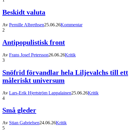
Beskidt valuta
Av
Pernille Albrethsen
25.06.26
Kommentar
2
Antipopulistisk front
Av
Frans Josef Petersson
26.06.26
Kritik
3
Snöfrid förvandlar hela Liljevalchs till ett
måleriskt universum
Av
Lars-Erik Hjertström Lappalainen
25.06.26
Kritik
4
Små gleder
Av
Stian Gabrielsen
24.06.26
Kritik
5