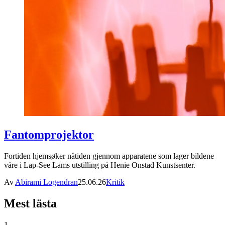
Fantomprojektor
Fortiden hjemsøker nåtiden gjennom apparatene som lager bildene
våre i Lap-See Lams utstilling på Henie Onstad Kunstsenter.
Av
Abirami Logendran
25.06.26
Kritik
Mest lästa
1