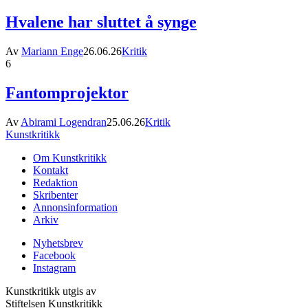
Hvalene har sluttet å synge
Av
Mariann Enge
26.06.26
Kritik
6
Fantomprojektor
Av
Abirami Logendran
25.06.26
Kritik
Kunstkritikk
Om Kunstkritikk
Kontakt
Redaktion
Skribenter
Annonsinformation
Arkiv
Nyhetsbrev
Facebook
Instagram
Kunstkritikk utgis av
Stiftelsen Kunstkritikk