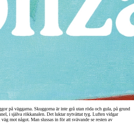
kuggor på väggarna. Skuggorna är inte grå utan röda och gula, på grund
el, i själva rökkanalen. Det luktar nytvättat tyg. Luften vidgar
 väg mot något. Man slussas in för att svävande se resten av