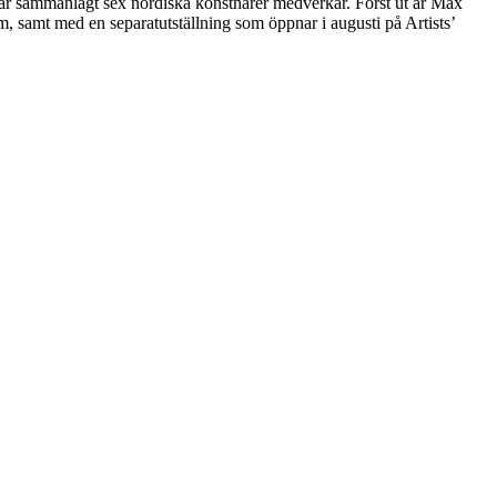
där sammanlagt sex nordiska konstnärer medverkar. Först ut är Max
, samt med en separatutställning som öppnar i augusti på Artists’