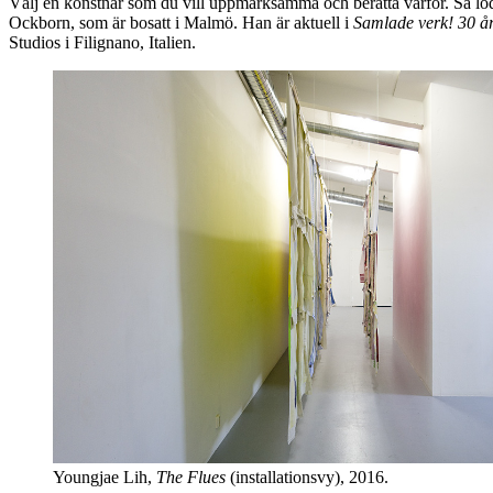
Välj en konstnär som du vill uppmärksamma och berätta varför. Så löd
Ockborn, som är bosatt i Malmö. Han är aktuell i
Samlade verk! 30
å
Studios i Filignano, Italien.
Youngjae Lih,
The Flues
(installationsvy), 2016.