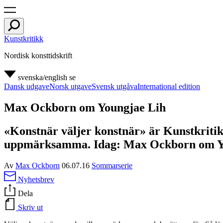
Kunstkritikk
Nordisk konsttidskrift
svenska/english
se
Dansk udgave
Norsk utgave
Svensk utgåva
International edition
Max Ockborn om Youngjae Lih
«Konstnär väljer konstnär» är Kunstkritik
uppmärksamma. Idag: Max Ockborn om Y
Av
Max Ockborn
06.07.16
Sommarserie
Nyhetsbrev
Dela
Skriv ut