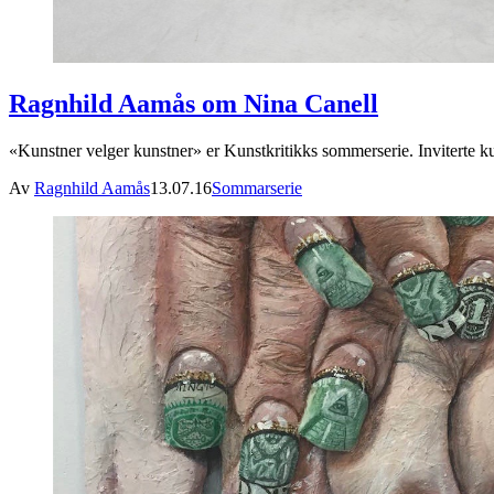
Ragnhild Aamås om Nina Canell
«Kunstner velger kunstner» er Kunstkritikks sommerserie. Inviterte 
Av
Ragnhild Aamås
13.07.16
Sommarserie