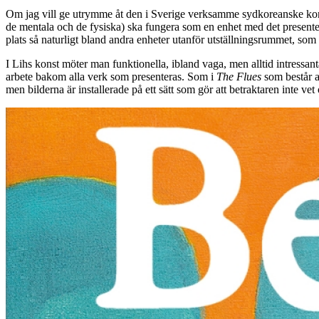
Om jag vill ge utrymme åt den i Sverige verksamme sydkoreanske konstnä
de mentala och de fysiska) ska fungera som en enhet med det presenterad
plats så naturligt bland andra enheter utanför utställningsrummet, so
I Lihs konst möter man funktionella, ibland vaga, men alltid intressan
arbete bakom alla verk som presenteras. Som i
The Flues
som b
estår 
men bilderna är installerade på ett sätt som gör att betraktaren inte vet