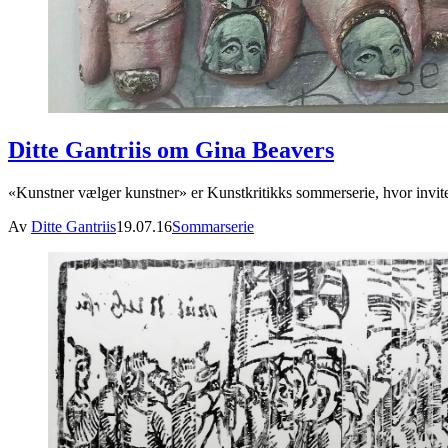
Ditte Gantriis om Gina Beavers
«Kunstner vælger kunstner» er Kunstkritikks sommerserie, hvor invit
Av
Ditte Gantriis
19.07.16
Sommarserie