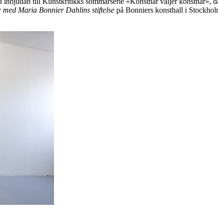
 inbjudan till Kunstkritikks sommarserie «Konstnär väljer konstnär», 
r med Maria Bonnier Dahlins stiftelse
på Bonniers konsthall i Stockholm