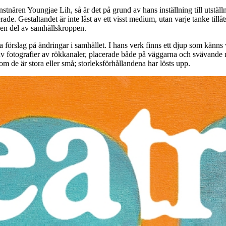
ren Youngjae Lih, så är det på grund av hans inställning till utställni
e. Gestaltandet är inte låst av ett visst medium, utan varje tanke tillåts
m en del av samhällskroppen.
ta förslag på ändringar i samhället. I hans verk finns ett djup som känn
av fotografier
av rökkanaler, placerade både på väggarna och svävande mit
 om de är stora eller små; storleksförhållandena har lösts upp.