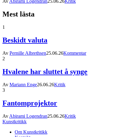
Av
Abirami Logendran
25.06.26
Kritik
Mest lästa
1
Beskidt valuta
Av
Pernille Albrethsen
25.06.26
Kommentar
2
Hvalene har sluttet å synge
Av
Mariann Enge
26.06.26
Kritik
3
Fantomprojektor
Av
Abirami Logendran
25.06.26
Kritik
Kunstkritikk
Om Kunstkritikk