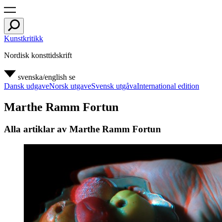
Kunstkritikk
Nordisk konsttidskrift
svenska/english
se
Dansk udgave
Norsk utgave
Svensk utgåva
International edition
Marthe Ramm Fortun
Alla artiklar av Marthe Ramm Fortun