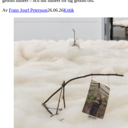
genom museet – och hur museet rör sig genom oss.
Av
Frans Josef Petersson
26.06.26
Kritik