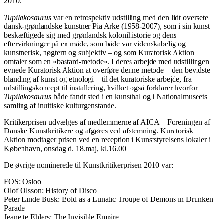
2010.
Tupilakosaurus
var en retrospektiv udstilling med den lidt oversete
dansk-grønlandske kunstner Pia Arke (1958-2007), som i sin kunst
beskæftigede sig med grønlandsk kolonihistorie og dens
eftervirkninger på en måde, som både var videnskabelig og
kunstnerisk, nøgtern og subjektiv – og som Kuratorisk Aktion
omtaler som en «bastard-metode». I deres arbejde med udstillingen
evnede Kuratorisk Aktion at overføre denne metode – den bevidste
blanding af kunst og etnologi – til det kuratoriske arbejde, fra
udstillingskoncept til installering, hvilket også forklarer hvorfor
Tupilakosaurus
både fandt sted i en kunsthal og i Nationalmuseets
samling af inuitiske kulturgenstande.
Kritikerprisen udvælges af medlemmerne af AICA – Foreningen af
Danske Kunstkritikere og afgøres ved afstemning. Kuratorisk
Aktion modtager prisen ved en reception i Kunststyrelsens lokaler i
København, onsdag d. 18.maj, kl.16.00
De øvrige nominerede til Kunstkritikerprisen 2010 var:
FOS: Osloo
Olof Olsson: History of Disco
Peter Linde Busk: Bold as a Lunatic Troupe of Demons in Drunken
Parade
Jeanette Ehlers: The Invisible Empire