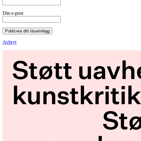
Din e-post
Publicera ditt läsarinlägg
Avbryt