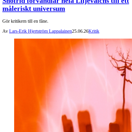
Snöfrid förvandlar hela Liljevalchs till ett
måleriskt universum
Gör kritikern till en fåne.
Av
Lars-Erik Hjertström Lappalainen
25.06.26
Kritik