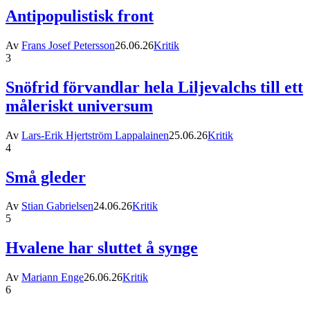
Antipopulistisk front
Av
Frans Josef Petersson
26.06.26
Kritik
3
Snöfrid förvandlar hela Liljevalchs till ett
måleriskt universum
Av
Lars-Erik Hjertström Lappalainen
25.06.26
Kritik
4
Små gleder
Av
Stian Gabrielsen
24.06.26
Kritik
5
Hvalene har sluttet å synge
Av
Mariann Enge
26.06.26
Kritik
6