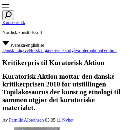
Kunstkritikk
Nordisk konsttidskrift
svenska/english
se
Dansk udgave
Norsk utgave
Svensk utgåva
International edition
Kritikerpris til Kuratorisk Aktion
Kuratorisk Aktion mottar den danske
kritikerprisen 2010 for utstillingen
Tupilakosaurus der kunst og etnologi til
sammen utgjør det kuratoriske
materialet.
Av
Pernille Albrethsen
03.05.11
Nyhet