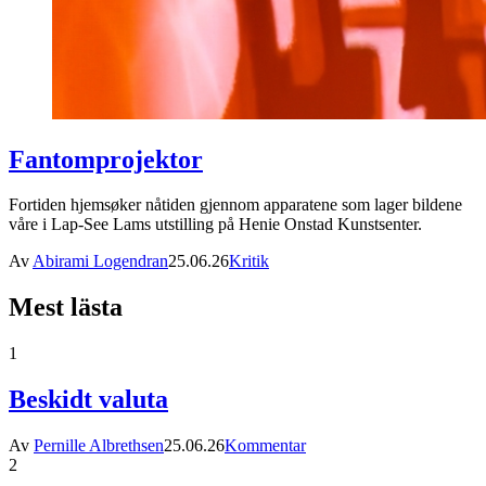
Fantomprojektor
Fortiden hjemsøker nåtiden gjennom apparatene som lager bildene
våre i Lap-See Lams utstilling på Henie Onstad Kunstsenter.
Av
Abirami Logendran
25.06.26
Kritik
Mest lästa
1
Beskidt valuta
Av
Pernille Albrethsen
25.06.26
Kommentar
2