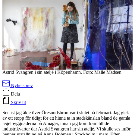
Astrid Svangren i sin ateljé i Köpenhamn. Foto: Malle Madsen.
Nyhetsbrev
Dela
Skriv ut
Senast jag åkte över Öresundsbron var i slutet på februari. Jag gick
av ett stopp för tidigt för att hinna ta in stadskänslan bland de gamla
tegelbyggnaderna på Amager, innan jag kom fram till de
industrikvarter där Astrid Svangren har sin ateljé. Vi skulle ses inför
hennes utställning på Anna Bohman i Stockholm i mars. Efter