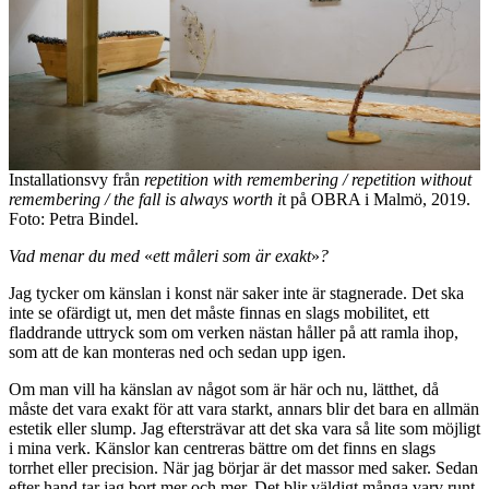
Installationsvy från
repetition with remembering / repetition without
remembering / the fall is always worth i
t på OBRA i Malmö, 2019.
Foto: Petra Bindel.
Vad menar du med
«
ett måleri som är exakt
»
?
Jag tycker om känslan i konst när saker inte är stagnerade. Det ska
inte se ofärdigt ut, men det måste finnas en slags mobilitet, ett
fladdrande uttryck som om verken nästan håller på att ramla ihop,
som att de kan monteras ned och sedan upp igen.
Om man vill ha känslan av något som är här och nu, lätthet, då
måste det vara exakt för att vara starkt, annars blir det bara en allmän
estetik eller slump. Jag eftersträvar att det ska vara så lite som möjligt
i mina verk. Känslor kan centreras bättre om det finns en slags
torrhet eller precision. När jag börjar är det massor med saker. Sedan
efter hand tar jag bort mer och mer. Det blir väldigt många varv runt