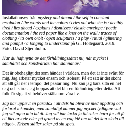
Installationsvy från
mystery and dream / the self in constant
resolution / the words and the colors / cries out who she is / deathly
tired / lies ahead / explains / dismisses / elastic envelope / poetic
documentation / the red paper like a knot on the wall / traces of
clothing / its own orbit / open sculptures / a play / ritual / glittering
and painful / a longing to understand
på Gl. Holtegaard, 2019.
Foto: David Stjernholm.
Har du haft nytta av det förhållningssättet nu, när mycket i
samhället och konstvärlden har stannat av?
Det är obehagligt det som händer i världen, men det är inte svårt för
mig. Jag arbetar mycket ensam och isolerat. På ett sätt är det skönt
att allt går ner i tempo, det passar mig. Nu kan jag bara sitta en hel
dag och stirra. Jag hoppas att det blir en förändring efter detta. Att
folk lär sig att vi behöver ställa om våra liv.
Jag har upplevt en paradox i att dels ha blivit av med uppdrag och
förlorat inkomster, men samtidigt känner jag mycket tydligare vad
jag vill ägna min tid åt. Jag vill inte tacka ja till saker bara för att få
ett litet arvode eller på grund av en vag idé om att det kan
«
leda till
något
»
. Krisen ställer saker på sin spets.