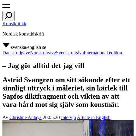
Kunstkritikk
Nordisk konsttidskrift
svenska/english
se
Dansk udgave
Norsk utgave
Svensk utgåva
International edition
– Jag gör alltid det jag vill
Astrid Svangren om sitt sökande efter ett
sinnligt uttryck i måleriet, sin kärlek till
Sapfos diktfragment och vikten av att
vara hård mot sig själv som konstnär.
Av
Christine Antaya
20.05.20
Intervju
Article in English