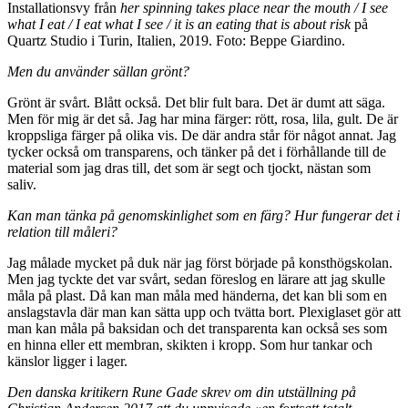
Installationsvy från
her spinning takes place near the mouth / I see
what I eat / I eat what I see / it is an eating that is about risk
på
Quartz Studio i Turin, Italien, 2019. Foto: Beppe Giardino.
Men du använder sällan grönt?
Grönt är svårt. Blått också. Det blir fult bara. Det är dumt att säga.
Men för mig är det så. Jag har mina färger: rött, rosa, lila, gult. De är
kroppsliga färger på olika vis. De där andra står för något annat. Jag
tycker också om transparens, och tänker på det i förhållande till de
material som jag dras till, det som är segt och tjockt, nästan som
saliv.
Kan man tänka på genomskinlighet som en färg? Hur fungerar det i
relation till måleri?
Jag målade mycket på duk när jag först började på konsthögskolan.
Men jag tyckte det var svårt, sedan föreslog en lärare att jag skulle
måla på plast. Då kan man måla med händerna, det kan bli som en
anslagstavla där man kan sätta upp och tvätta bort. Plexiglaset gör att
man kan måla på baksidan och det transparenta kan också ses som
en hinna eller ett membran, skikten i kropp. Som hur tankar och
känslor ligger i lager.
Den danska kritikern Rune Gade skrev om din utställning på