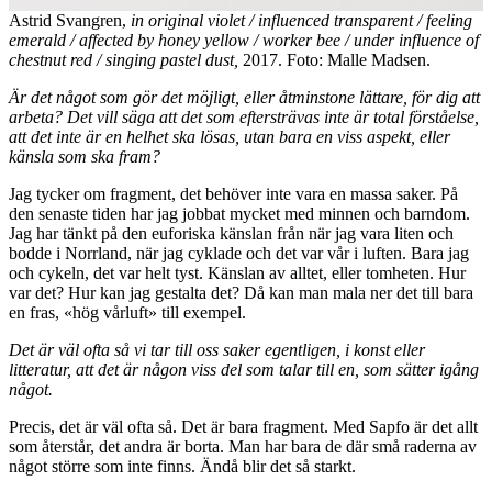
Astrid Svangren,
in original violet / influenced transparent / feeling
emerald / affected by honey yellow / worker bee / under influence of
chestnut red / singing pastel dust,
2017. Foto: Malle Madsen.
Är det något som gör det möjligt, eller åtminstone lättare, för dig att
arbeta? Det vill säga att det som eftersträvas inte är total förståelse,
att det inte är en helhet ska lösas, utan bara en viss aspekt, eller
känsla som ska fram?
Jag tycker om fragment, det behöver inte vara en massa saker. På
den senaste tiden har jag jobbat mycket med minnen och barndom.
Jag har tänkt på den euforiska känslan från när jag vara liten och
bodde i Norrland, när jag cyklade och det var vår i luften. Bara jag
och cykeln, det var helt tyst. Känslan av alltet, eller tomheten. Hur
var det? Hur kan jag gestalta det? Då kan man mala ner det till bara
en fras, «hög vårluft» till exempel.
Det är väl ofta så vi tar till oss saker egentligen, i konst eller
litteratur, att det är någon viss del som talar till en, som sätter igång
något.
Precis, det är väl ofta så. Det är bara fragment. Med Sapfo är det allt
som återstår, det andra är borta. Man har bara de där små raderna av
något större som inte finns. Ändå blir det så starkt.