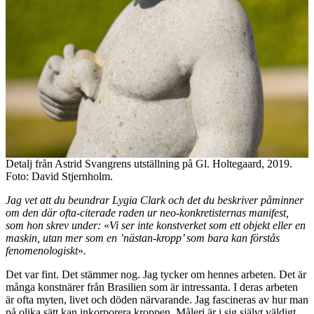
Detalj från Astrid Svangrens utställning på Gl. Holtegaard, 2019.
Foto: David Stjernholm.
Jag vet att du beundrar Lygia Clark och det du beskriver påminner
om den där ofta-citerade raden ur neo-konkretisternas manifest,
som hon skrev under:
«
Vi ser inte konstverket som ett objekt eller en
maskin, utan mer som en ’nästan-kropp’ som bara kan förstås
fenomenologiskt
»
.
Det var fint. Det stämmer nog. Jag tycker om hennes arbeten. Det är
många konstnärer från Brasilien som är intressanta. I deras arbeten
är ofta myten, livet och döden närvarande. Jag fascineras av hur man
på olika sätt kan inkorporera kroppen. Måleri är i sig självt väldigt