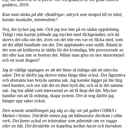
goddess,
2019.
Kan man tänka på ditt
«
fladdriga
»
uttryck som motpol till en hård,
kanske maskulin, minimalism?
Nej, det tycker jag inte. Och jag tror inte på en sådan uppdelning.
Tidigt i min karriär jobbade jag mycket med flickgestalter, och då
skrevs det ofta om det, även om det inte ens var en flicka med, som
att det alltid handlade om det. Det uppfattades som snällt. Ibland är
det som att kritikerna är rädda för det kvinnliga, blir provocerade av
det eller kan inte se bortom det. Måste man göra en stor skruvmejsel
och ett svart draperi?
Jag är väldigt upptagen av att det finns så många sätt att uttrycka
saker. Det är därför jag skriver mina långa titlar också. Det figurativa
och abstrakta kan betyda samma sak. Jag kanske lägger på lite färg
med handen, och sen står det en liten byrå där, och så är det samma
sak. Jag har alltid varit intresserad av att få ihop det där. Mycket
handlar om att få ordning, skapa system. Det är nog därför jag
hänger upp saker också.
Den senaste utställningen jag såg av dig var på galleri OBRA i
Malmö i höstas. Därifrån minns jag att blåmusslor återkom i olika
verk. Det fanns också en trästruktur som påminde om en vagga
eller en båt. Det förstärkte en koppling mellan havet och barndom