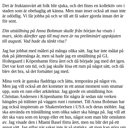
Det är fruktansvärt att folk blir sjuka, och det finns en kollektiv oro i
staden som är obehaglig att känna. Men man inser också att man inte
är odödlig. Vi får jobba på och se till att få saker gjorda innan det är
för sent.
Din utställning på Anna Bohman skulle från början ha visats i
mars, sköts därefter upp till maj men är nu preliminärt uppskjuten
till augusti. Vad hade du tänkt visa?
Jag har jobbat med måleri på många olika sätt. Jag har inte målat på
duk på jättemånga år, men så hade jag en utställning på GL
Holtegaard i Köpenhamn förra året och då började jag med det igen.
Det var kort om tid, och jag skulle lösa ett rum på något sätt, och då
blev det bra, så det fortsätter jag med.
Mina verk är ganska fladdriga och lätta, temporära på något vis.
Men jag vill också att det kommer in ett annat moment som stramar
upp, som en ram eller arkitektur. Jag gjorde en utställning hos
Christian Andersen i Köpenhamn för några år sedan när verken
hängdes på trälister på väggen runt i rummet. Till Anna Bohman har
jag också inspirerats av Shakerrörelsen i USA och deras möbler. Jag
ska använda en träställning som olika saker ska hänga på. Jag vill att
det ska vara som en kropp eller ett hus, något som man blir omsluten
av. Jag visade den i Miami Basel förra året, men nu blir det på ett
annat sätt. Jag gillar när saker inte är så statiska, att man kan göra om