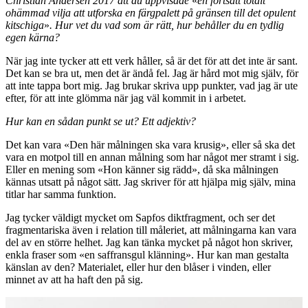
Christian Andersen 2017 att du uppvisade
«
en fortsatt totalt
ohämmad vilja att utforska en färgpalett på gränsen till det opulent
kitschiga
»
. Hur vet du vad som är rätt, hur behåller du en tydlig
egen kärna?
När jag inte tycker att ett verk håller, så är det för att det inte är sant.
Det kan se bra ut, men det är ändå fel. Jag är hård mot mig själv, för
att inte tappa bort mig. Jag brukar skriva upp punkter, vad jag är ute
efter, för att inte glömma när jag väl kommit in i arbetet.
Hur kan en sådan punkt se ut? Ett adjektiv?
Det kan vara «Den här målningen ska vara krusig», eller så ska det
vara en motpol till en annan målning som har något mer stramt i sig.
Eller en mening som «Hon känner sig rädd», då ska målningen
kännas utsatt på något sätt. Jag skriver för att hjälpa mig själv, mina
titlar har samma funktion.
Jag tycker väldigt mycket om Sapfos diktfragment, och ser det
fragmentariska även i relation till måleriet, att målningarna kan vara
del av en större helhet. Jag kan tänka mycket på något hon skriver,
enkla fraser som «en saffransgul klänning». Hur kan man gestalta
känslan av den? Materialet, eller hur den blåser i vinden, eller
minnet av att ha haft den på sig.