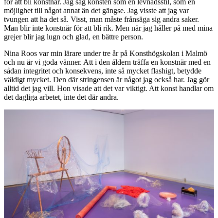
för att bli konstnär. Jag såg konsten som en levnadsstil, som en
möjlighet till något annat än det gängse. Jag visste att jag var
tvungen att ha det så. Visst, man måste frånsäga sig andra saker.
Man blir inte konstnär för att bli rik. Men när jag håller på med mina
grejer blir jag lugn och glad, en bättre person.
Nina Roos var min lärare under tre år på Konsthögskolan i Malmö
och nu är vi goda vänner. Att i den åldern träffa en konstnär med en
sådan integritet och konsekvens, inte så mycket flashigt, betydde
väldigt mycket. Den där stringensen är något jag också har. Jag gör
alltid det jag vill. Hon visade att det var viktigt. Att konst handlar om
det dagliga arbetet, inte det där andra.