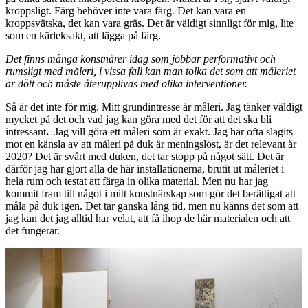
kroppsligt. Färg behöver inte vara färg. Det kan vara en
kroppsvätska, det kan vara gräs. Det är väldigt sinnligt för mig, lite
som en kärleksakt, att lägga på färg.
Det finns många konstnärer idag som jobbar performativt och
rumsligt med måleri, i vissa fall kan man tolka det som att måleriet
är dött och måste återupplivas med olika interventioner.
Så är det inte för mig. Mitt grundintresse är måleri. Jag tänker väldigt
mycket på det och vad jag kan göra med det för att det ska bli
intressant
.
Jag vill göra ett måleri som är exakt. Jag har ofta slagits
mot en känsla av att måleri på duk är meningslöst, är det relevant år
2020? Det är svårt med duken, det tar stopp på något sätt. Det är
därför jag har gjort alla de här installationerna, brutit ut måleriet i
hela rum och testat att färga in olika material. Men nu har jag
kommit fram till något i mitt konstnärskap som gör det berättigat att
måla på duk igen. Det tar ganska lång tid, men nu känns det som att
jag kan det jag alltid har velat, att få ihop de här materialen och att
det fungerar.