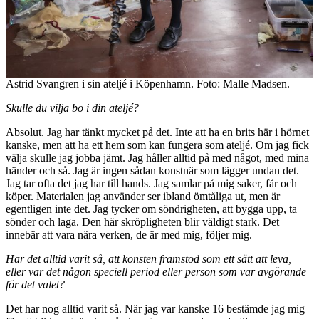
Astrid Svangren i sin ateljé i Köpenhamn. Foto: Malle Madsen.
Skulle du vilja bo i din ateljé?
Absolut. Jag har tänkt mycket på det. Inte att ha en brits här i hörnet
kanske, men att ha ett hem som kan fungera som ateljé. Om jag fick
välja skulle jag jobba jämt. Jag håller alltid på med något, med mina
händer och så. Jag är ingen sådan konstnär som lägger undan det.
Jag tar ofta det jag har till hands. Jag samlar på mig saker, får och
köper. Materialen jag använder ser ibland ömtåliga ut, men är
egentligen inte det. Jag tycker om söndrigheten, att bygga upp, ta
sönder och laga. Den här skröpligheten blir väldigt stark. Det
innebär att vara nära verken, de är med mig, följer mig.
Har det alltid varit så, att konsten framstod som ett sätt att leva,
eller var det någon speciell period eller person som var avgörande
för det valet?
Det har nog alltid varit så. När jag var kanske 16 bestämde jag mig