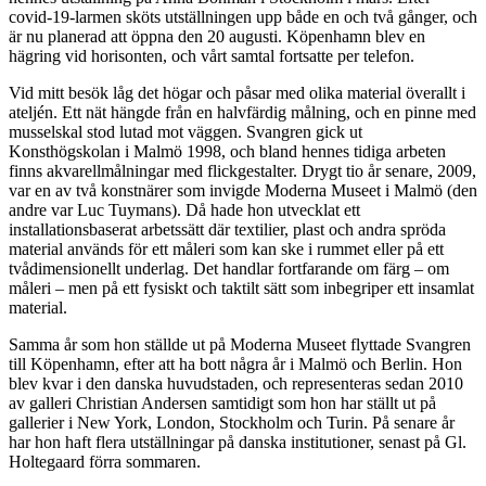
covid-19-larmen sköts utställningen upp både en och två gånger, och
är nu planerad att öppna den 20 augusti. Köpenhamn blev en
hägring vid horisonten, och vårt samtal fortsatte per telefon.
Vid mitt besök låg det högar och påsar med olika material överallt i
ateljén. Ett nät hängde från en halvfärdig målning, och en pinne med
musselskal stod lutad mot väggen. Svangren gick ut
Konsthögskolan i Malmö 1998, och bland hennes tidiga arbeten
finns akvarellmålningar med flickgestalter. Drygt tio år senare, 2009,
var en av två konstnärer som invigde Moderna Museet i Malmö (den
andre var Luc Tuymans). Då hade hon utvecklat ett
installationsbaserat arbetssätt där textilier, plast och andra spröda
material används för ett måleri som kan ske i rummet eller på ett
tvådimensionellt underlag. Det handlar fortfarande om färg – om
måleri – men på ett fysiskt och taktilt sätt som inbegriper ett insamlat
material.
Samma år som hon ställde ut på Moderna Museet flyttade Svangren
till Köpenhamn, efter att ha bott några år i Malmö och Berlin. Hon
blev kvar i den danska huvudstaden, och representeras sedan 2010
av galleri Christian Andersen samtidigt som hon har ställt ut på
gallerier i New York, London, Stockholm och Turin. På senare år
har hon haft flera utställningar på danska institutioner, senast på Gl.
Holtegaard förra sommaren.