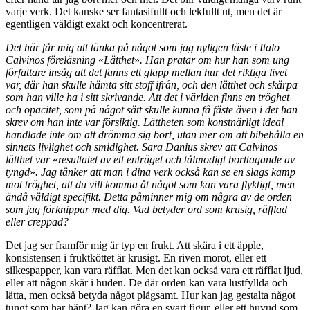
varje verk. Det kanske ser fantasifullt och lekfullt ut, men det är
egentligen väldigt exakt och koncentrerat.
Det här får mig att tänka på något som jag nyligen läste i Italo
Calvinos föreläsning
«
Lätthet
»
. Han pratar om hur han som ung
författare insåg att det fanns ett glapp mellan hur det riktiga livet
var, där han skulle hämta sitt stoff ifrån, och den lätthet och skärpa
som han ville ha i sitt skrivande. Att det i världen finns en tröghet
och opacitet, som på något sätt skulle kunna få fäste även i det han
skrev om han inte var försiktig. Lättheten som konstnärligt ideal
handlade inte om att drömma sig bort, utan mer om att bibehålla en
sinnets livlighet och smidighet. Sara Danius skrev att Calvinos
lätthet var
«
resultatet av ett enträget och tålmodigt borttagande av
tyngd
»
. Jag tänker att man i dina verk också kan se en slags kamp
mot tröghet, att du vill komma åt något som kan vara flyktigt, men
ändå väldigt specifikt. Detta påminner mig om några av de orden
som jag förknippar med dig. Vad betyder ord som krusig, räfflad
eller creppad?
Det jag ser framför mig är typ en frukt. Att skära i ett äpple,
konsistensen i fruktköttet är krusigt. En riven morot, eller ett
silkespapper, kan vara räfflat. Men det kan också vara ett räfflat ljud,
eller att någon skär i huden. De där orden kan vara lustfyllda och
lätta, men också betyda något plågsamt. Hur kan jag gestalta något
tungt som har hänt? Jag kan göra en svart figur, eller ett huvud som