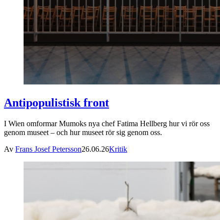
Antipopulistisk front
I Wien omformar Mumoks nya chef Fatima Hellberg hur vi rör oss
genom museet – och hur museet rör sig genom oss.
Av
Frans Josef Petersson
26.06.26
Kritik