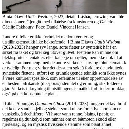
Binta Diaw:
Uati’s Wisdom
, 2023, detalj. Løshår, jernwire, variable
dimensjoner. Gjengitt med tillatelse fra kunstneren og Galerie
Cécilie Fakhoury. Foto: Daniel Vincent Hansen.
I andre tilfeller er ikke forholdet mellom verker og
utstillingstematikk like bekreftende. I Binta Diaws
Uati’s Wisdom
(2020-2023) henger syv lange, sorte fletter av syntetisk hår i en
sirkel fra taket og brer seg utover gulvet. Flettene kan minne om
blekksprutens tentakler, eller kanskje om røtter, men ikke nok til at
verkets sammenheng med de andre verkenes hav- og minnetematikk
er tydelig. For meg virker det dessuten søkt å forklare de avkuttede,
syntetiske flettene, utført i en grunnleggende teknikk som ikke synes
å være kulturelt spesifikk, som referanse til eller opprettholdelse av
en bestemt afrikansk (diasporas) identitet og erfaring, slik folderen
gjør. Verkets tilknytning til utstillingens tematikk forblir derfor uklar,
også på det konseptuelle plan.
I Libita Sibungus
Quantum Ghost
(2019-2023) fungerer et lavt bord
dekket av sand, skjell og steiner som kulisse for et lydspor som er
vanskelig å dechiffrere. Vi hører vann renne, blaing i papir, en
regelmessig dunkelyd som minner om en båtmotor, skudd eller
hjerteslag, og en mystisk hviskende stemme som blant annet