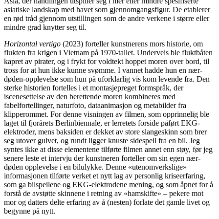
Asia, der handlingen utspiller seg i mer eller mindre spesifiserte
asiatiske landskap med havet som gjennomgangsfigur. De etablerer
en rød tråd gjennom utstillingen som de andre verkene i større eller
mindre grad knytter seg til.
Horizontal vertigo
(2023) forteller kunstnerens mors historie, om
flukten fra krigen i Vietnam på 1970-tallet. Underveis ble fluktbåten
kapret av pirater, og i frykt for voldtekt hoppet moren over bord, til
tross for at hun ikke kunne svømme. I vannet hadde hun en nær-
døden-opplevelse som hun på uforklarlig vis kom levende fra. Den
sterke historien fortelles i et montasjepreget formspråk, der
iscenesettelse av den berettende moren kombineres med
fabelfortellinger, naturfoto, dataanimasjon og metabilder fra
klipperommet. For denne visningen av filmen, som opprinnelig ble
laget til fjorårets Berlinbiennale, er lerretets forside påført EKG-
elektroder, mens baksiden er dekket av store slangeskinn som brer
seg utover gulvet, og rundt ligger knuste sidespeil fra en bil. Jeg
syntes ikke at disse elementene tilførte filmen annet enn støy, før jeg
senere leste et intervju der kunstneren forteller om sin egen nær-
døden opplevelse i en bilulykke. Denne «utenomverkslige»
informasjonen tilførte verket et nytt lag av personlig kriseerfaring,
som ga bilspeilene og EKG-elektrodene mening, og som åpnet for å
forstå de avstøtte skinnene i retning av «hamskifte» – pekere mot
mor og datters delte erfaring av å (nesten) forlate det gamle livet og
begynne på nytt.