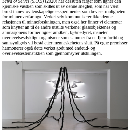
Selva of Selves (S.O.S)
(2020) har dessuten farger som ligner den
kjemiske væsken som skilles ut av denne sneglen, som har vært
brukt i «nevrovitenskapelige eksperimenter som beviser muligheten
for minneoverføring». Verket selv kommuniserer ikke denne
relasjonen til minneforskningen, men også her finner vi elementer
som knytter an til de andre utstilte verkene: glassobjektenes og
animasjonens former ligner amøben, bjørnedyret, maneten –
overlevelsesdyktige organismer som stammer fra en fjern fortid og
sannsynligvis vil bestå etter menneskehetens slutt. På egne premisser
harmonerer også dette verket godt med endetid- og
overlevelsestematikken som gjennomsyrer utstillingen.