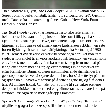
Tuan Andrew Nguyen,
The Boat People
, 2020. Énkanals video, 4k,
Super 16mm overført digitalt, farger, 5.1 surround lyd, 20′. Gjengitt
med tillatelse fra kunstneren og James Cohan, New York. Foto:
Daniel Vincent Hansen.
The Boat People
(2020) har lignende historiske referanser: vi
befinner oss i Bataan, et filippinsk område som i tillegg til å være
kjent for «dødsmarsjen» i 1942, der seirende japanske soldater drev
titusener av filippinske og amerikanske krigsfanger i døden, var sete
for en flyktningleir som huset båtflyktninger fra Vietnam på 1980-
tallet. Temaet overlevelse er sterkt til stede også her: Det konkrete
stedet er forvandlet til en «postapokalyptisk fremtid», en verden som
er avfolket, med unntak av fem barn som tar seg frem med båt på
leting etter andre mennesker, og etter mening i minnesmerker fra
egen forhistorie. Barna kopierer meningsbærende gjenstander fra
generasjonene før ved å skjære dem ut i tre, for så å sette fyr på dem
og spre asken i havet – et forsøk på å sette tingene fri, og å få dem i
tale. At tingene faktisk
kan
tale, blir vi vitne til i de vakre scenene
der piken i flokken snakker med en gudinnestatues avrevne hode på
stranden, før også dette hodet går opp i flammer.
Speiser & Comilangs VR-video
Piña, Why is the Sky Blue? (
2022)
utspiller seg også i en ikke-spesifikk fremtid der menneskeheten