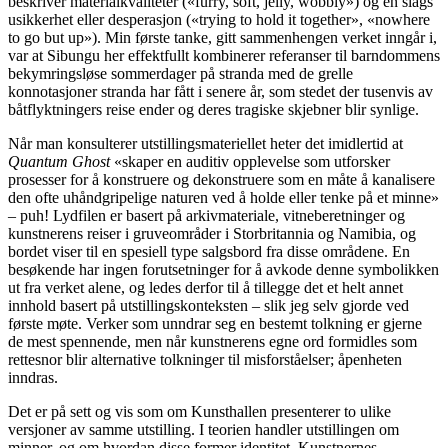
beskriver materialkvaliteter («furry, soft, jelly, wobbly») og en slags
usikkerhet eller desperasjon («trying to hold it together», «nowhere
to go but up»). Min første tanke, gitt sammenhengen verket inngår i,
var at Sibungu her effektfullt kombinerer referanser til barndommens
bekymringsløse sommerdager på stranda med de grelle
konnotasjoner stranda har fått i senere år, som stedet der tusenvis av
båtflyktningers reise ender og deres tragiske skjebner blir synlige.
Når man konsulterer utstillingsmateriellet heter det imidlertid at
Quantum Ghost
«skaper en auditiv opplevelse som utforsker
prosesser for å konstruere og dekonstruere som en måte å kanalisere
den ofte uhåndgripelige naturen ved å holde eller tenke på et minne»
– puh! Lydfilen er basert på arkivmateriale, vitneberetninger og
kunstnerens reiser i gruveområder i Storbritannia og Namibia, og
bordet viser til en spesiell type salgsbord fra disse områdene. En
besøkende har ingen forutsetninger for å avkode denne symbolikken
ut fra verket alene, og ledes derfor til å tillegge det et helt annet
innhold basert på utstillingskonteksten – slik jeg selv gjorde ved
første møte. Verker som unndrar seg en bestemt tolkning er gjerne
de mest spennende, men når kunstnerens egne ord formidles som
rettesnor blir alternative tolkninger til misforståelser; åpenheten
inndras.
Det er på sett og vis som om Kunsthallen presenterer to ulike
versjoner av samme utstilling. I teorien handler utstillingen om
minner, og om hvordan disse former identitet. Kunstnernes