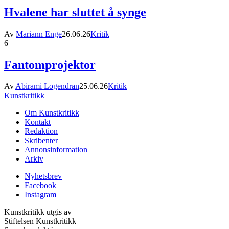
Hvalene har sluttet å synge
Av
Mariann Enge
26.06.26
Kritik
6
Fantomprojektor
Av
Abirami Logendran
25.06.26
Kritik
Kunstkritikk
Om Kunstkritikk
Kontakt
Redaktion
Skribenter
Annonsinformation
Arkiv
Nyhetsbrev
Facebook
Instagram
Kunstkritikk utgis av
Stiftelsen Kunstkritikk