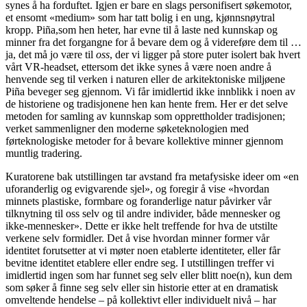
synes å ha forduftet. Igjen er bare en slags personifisert søkemotor,
et ensomt «medium» som har tatt bolig i en ung, kjønnsnøytral
kropp. Piña,som hen heter, har evne til å laste ned kunnskap og
minner fra det forgangne for å bevare dem og å videreføre dem til …
ja, det må jo være til
oss
, der vi ligger på store puter isolert bak hvert
vårt VR-headset, ettersom det ikke synes å være noen andre å
henvende seg til verken i naturen eller de arkitektoniske miljøene
Piña beveger seg gjennom. Vi får imidlertid ikke innblikk i noen av
de historiene og tradisjonene hen kan hente frem. Her er det selve
metoden for samling av kunnskap som opprettholder tradisjonen;
verket sammenligner den moderne søketeknologien med
førteknologiske metoder for å bevare kollektive minner gjennom
muntlig tradering.
Kuratorene bak utstillingen tar avstand fra metafysiske ideer om «en
uforanderlig og evigvarende sjel», og foregir å vise «hvordan
minnets plastiske, formbare og foranderlige natur påvirker vår
tilknytning til oss selv og til andre individer, både mennesker og
ikke-mennesker». Dette er ikke helt treffende for hva de utstilte
verkene selv formidler. Det å vise hvordan minner former vår
identitet forutsetter at vi møter noen etablerte identiteter, eller får
bevitne identitet etablere eller endre seg. I utstillingen treffer vi
imidlertid ingen som har funnet seg selv eller blitt noe(n), kun dem
som søker å finne seg selv eller sin historie etter at en dramatisk
omveltende hendelse – på kollektivt eller individuelt nivå – har