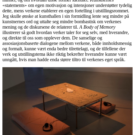
«statements» om egen motivasjon og intensjoner understøtter tydelig
dette, mens verkene etablerer en egen fortelling i utstillingsrommet.
Jeg skulle ønske at kunsthallen i sin formidling lente seg mindre på
kunstnernes ord og uttalte seg mindre bombastisk om verkenes
mening og de diskursene de relaterer til.
A Body of Memory
illustrerer så godt hvordan verker taler for seg selv, med hverandre,
og direkte til oss som opplever dem. De sanselige og
assosiasjonsbaserte dialogene mellom verkene, både innholdsmessig
og formalt, kunne vært enda bedre tilrettelagt, og de tilfellene der
verk og utstillingstema ikke riktig bekrefter hverandre kunne vært
unngått, hvis man hadde enda større tiltro til verkenes eget språk.