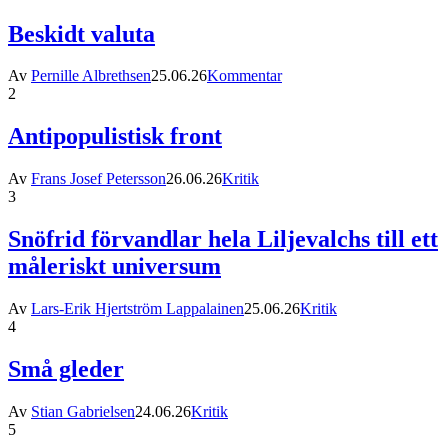
Beskidt valuta
Av
Pernille Albrethsen
25.06.26
Kommentar
2
Antipopulistisk front
Av
Frans Josef Petersson
26.06.26
Kritik
3
Snöfrid förvandlar hela Liljevalchs till ett
måleriskt universum
Av
Lars-Erik Hjertström Lappalainen
25.06.26
Kritik
4
Små gleder
Av
Stian Gabrielsen
24.06.26
Kritik
5