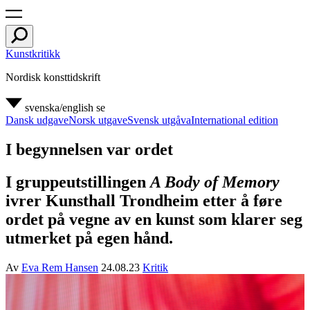
Kunstkritikk
Nordisk konsttidskrift
svenska/english
se
Dansk udgave
Norsk utgave
Svensk utgåva
International edition
I begynnelsen var ordet
I gruppeutstillingen
A Body of Memory
ivrer Kunsthall Trondheim etter å føre
ordet på vegne av en kunst som klarer seg
utmerket på egen hånd.
Av
Eva Rem Hansen
24.08.23
Kritik