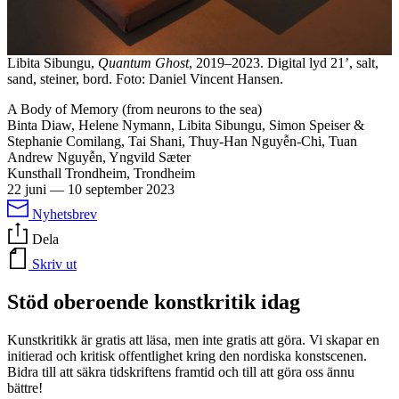
Libita Sibungu,
Quantum Ghost
, 2019–2023. Digital lyd 21’, salt,
sand, steiner, bord. Foto: Daniel Vincent Hansen.
A Body of Memory (from neurons to the sea)
Binta Diaw, Helene Nymann, Libita Sibungu, Simon Speiser &
Stephanie Comilang, Tai Shani, Thuy-Han Nguyễn-Chi, Tuan
Andrew Nguyễn, Yngvild Sæter
Kunsthall Trondheim, Trondheim
22 juni
—
10 september 2023
Nyhetsbrev
Dela
Skriv ut
Stöd oberoende konstkritik idag
Kunstkritikk är gratis att läsa, men inte gratis att göra. Vi skapar en
initierad och kritisk offentlighet kring den nordiska konstscenen.
Bidra till att säkra tidskriftens framtid och till att göra oss ännu
bättre!