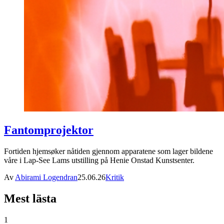
Fantomprojektor
Fortiden hjemsøker nåtiden gjennom apparatene som lager bildene
våre i Lap-See Lams utstilling på Henie Onstad Kunstsenter.
Av
Abirami Logendran
25.06.26
Kritik
Mest lästa
1