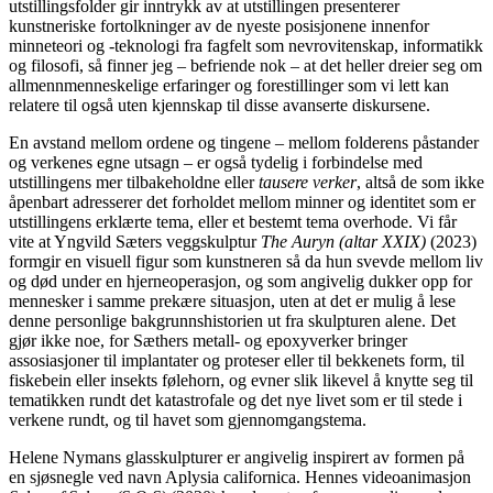
utstillingsfolder gir inntrykk av at utstillingen presenterer
kunstneriske fortolkninger av de nyeste posisjonene innenfor
minneteori og -teknologi fra fagfelt som nevrovitenskap, informatikk
og filosofi, så finner jeg – befriende nok – at det heller dreier seg om
allmennmenneskelige erfaringer og forestillinger som vi lett kan
relatere til også uten kjennskap til disse avanserte diskursene.
En avstand mellom ordene og tingene – mellom folderens påstander
og verkenes egne utsagn – er også tydelig i forbindelse med
utstillingens mer tilbakeholdne eller
tausere verker
, altså de som ikke
åpenbart adresserer det forholdet mellom minner og identitet som er
utstillingens erklærte tema, eller et bestemt tema overhode. Vi får
vite at Yngvild Sæters veggskulptur
The Auryn (altar XXIX)
(2023)
formgir en visuell figur som kunstneren så da hun svevde mellom liv
og død under en hjerneoperasjon, og som angivelig dukker opp for
mennesker i samme prekære situasjon, uten at det er mulig å lese
denne personlige bakgrunnshistorien ut fra skulpturen alene. Det
gjør ikke noe, for Sæthers metall- og epoxyverker bringer
assosiasjoner til implantater og proteser eller til bekkenets form, til
fiskebein eller insekts følehorn, og evner slik likevel å knytte seg til
tematikken rundt det katastrofale og det nye livet som er til stede i
verkene rundt, og til havet som gjennomgangstema.
Helene Nymans glasskulpturer er angivelig inspirert av formen på
en sjøsnegle ved navn Aplysia californica. Hennes videoanimasjon