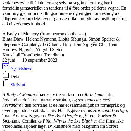
verkenes evne til å tale for seg selv og seg imellom, og har i
formidlingsmateriellet en tendens til å føre ordet på deres vegne. En
vandring gjennom utstillingsrommene og en gjennomlesning av
tilhørende «booklet» levner ganske ulike inntrykk av utstillingen og
enkeltverkenes innhold.
A Body of Memory (from neurons to the sea)
Binta Diaw, Helene Nymann, Libita Sibungu, Simon Speiser &
Stephanie Comilang, Tai Shani, Thuy-Han Nguyễn-Chi, Tuan
Andrew Nguyễn, Yngvild Sæter
Kunsthall Trondheim, Trondheim
22 juni
—
10 september 2023
Nyhetsbrev
Dela
Skriv ut
A Body of Memory
bæres av tre verk som er
fortellende
i den
forstand at de har en narrativ struktur, og som
snakker med
hverandre
i den forstand at de har et sammenlignbart formspråk og
overlappende tematikk. Thuy-Han Nguyen-Chis
Horizontal vertigo
,
Tuan Andrew Nguyens
The Boat People
og Simon Speiser &
Stephanie Comilangs
Piña, Why is the Sky Blue?
er alle filmatiske
videoinstallasjoner laget av kunstnere med bakgrunn fra Sørøst-