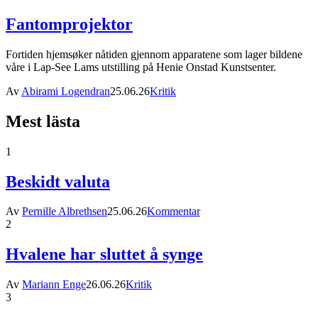
Fantomprojektor
Fortiden hjemsøker nåtiden gjennom apparatene som lager bildene
våre i Lap-See Lams utstilling på Henie Onstad Kunstsenter.
Av
Abirami Logendran
25.06.26
Kritik
Mest lästa
1
Beskidt valuta
Av
Pernille Albrethsen
25.06.26
Kommentar
2
Hvalene har sluttet å synge
Av
Mariann Enge
26.06.26
Kritik
3