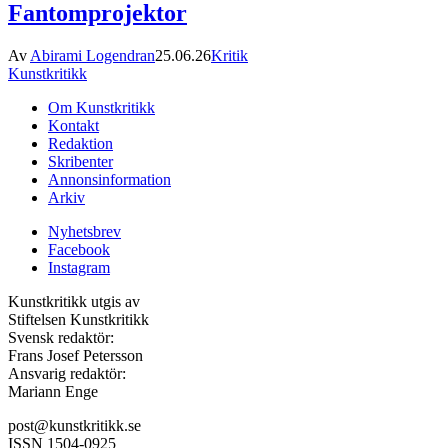
Fantomprojektor
Av
Abirami Logendran
25.06.26
Kritik
Kunstkritikk
Om Kunstkritikk
Kontakt
Redaktion
Skribenter
Annonsinformation
Arkiv
Nyhetsbrev
Facebook
Instagram
Kunstkritikk utgis av
Stiftelsen Kunstkritikk
Svensk redaktör:
Frans Josef Petersson
Ansvarig redaktör:
Mariann Enge
post@kunstkritikk.se
ISSN 1504-0925