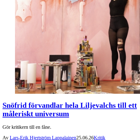
Snöfrid förvandlar hela Liljevalchs till ett
måleriskt universum
Gör kritikern till en fåne.
Av
Lars-Erik Hjertström Lappalainen
25.06.26
Kritik