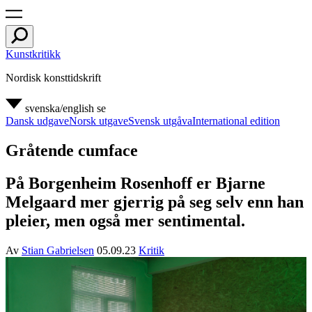
Kunstkritikk
Nordisk konsttidskrift
svenska/english
se
Dansk udgave
Norsk utgave
Svensk utgåva
International edition
Gråtende cumface
På Borgenheim Rosenhoff er Bjarne
Melgaard mer gjerrig på seg selv enn han
pleier, men også mer sentimental.
Av
Stian Gabrielsen
05.09.23
Kritik