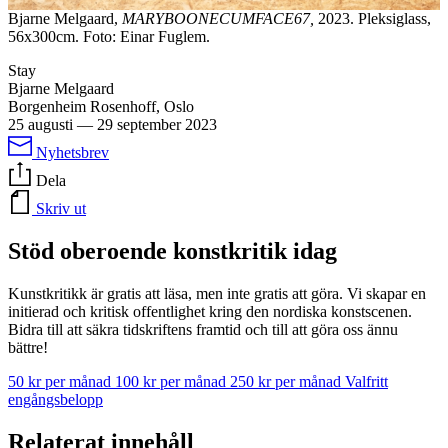
Bjarne Melgaard,
MARYBOONECUMFACE67,
2023. Pleksiglass,
56x300cm. Foto: Einar Fuglem.
Stay
Bjarne Melgaard
Borgenheim Rosenhoff, Oslo
25 augusti
—
29 september 2023
Nyhetsbrev
Dela
Skriv ut
Stöd oberoende konstkritik idag
Kunstkritikk är gratis att läsa, men inte gratis att göra. Vi skapar en
initierad och kritisk offentlighet kring den nordiska konstscenen.
Bidra till att säkra tidskriftens framtid och till att göra oss ännu
bättre!
50 kr per månad
100 kr per månad
250 kr per månad
Valfritt
engångsbelopp
Relaterat innehåll