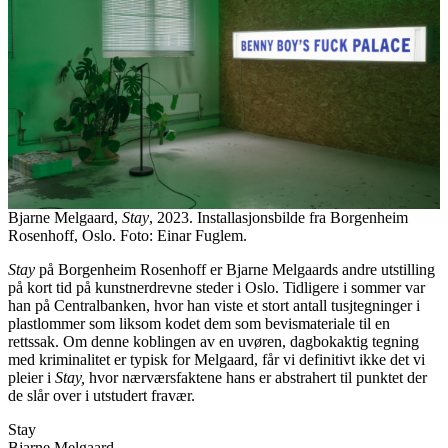
Bjarne Melgaard,
Stay
, 2023. Installasjonsbilde fra Borgenheim
Rosenhoff, Oslo. Foto: Einar Fuglem.
Stay
på Borgenheim Rosenhoff er Bjarne Melgaards andre utstilling
på kort tid på kunstnerdrevne steder i Oslo. Tidligere i sommer var
han på Centralbanken, hvor han viste et stort antall tusjtegninger i
plastlommer som liksom kodet dem som bevismateriale til en
rettssak. Om denne koblingen av en uvøren, dagbokaktig tegning
med kriminalitet er typisk for Melgaard, får vi definitivt ikke det vi
pleier i
Stay,
hvor nærværsfaktene hans er abstrahert til punktet der
de slår over i utstudert fravær.
Stay
Bjarne Melgaard