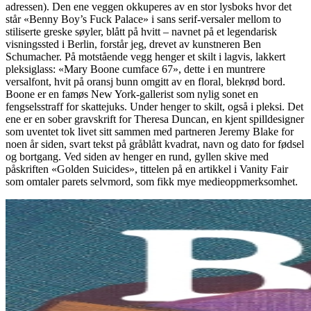
adressen). Den ene veggen okkuperes av en stor lysboks hvor det
står «Benny Boy’s Fuck Palace» i sans serif-versaler mellom to
stiliserte greske søyler, blått på hvitt – navnet på et legendarisk
visningssted i Berlin, forstår jeg, drevet av kunstneren Ben
Schumacher. På motstående vegg henger et skilt i lagvis, lakkert
pleksiglass: «Mary Boone cumface 67», dette i en muntrere
versalfont, hvit på oransj bunn omgitt av en floral, blekrød bord.
Boone er en famøs New York-gallerist som nylig sonet en
fengselsstraff for skattejuks. Under henger to skilt, også i pleksi. Det
ene er en sober gravskrift for Theresa Duncan, en kjent spilldesigner
som uventet tok livet sitt sammen med partneren Jeremy Blake for
noen år siden, svart tekst på gråblått kvadrat, navn og dato for fødsel
og bortgang. Ved siden av henger en rund, gyllen skive med
påskriften «Golden Suicides», tittelen på en artikkel i Vanity Fair
som omtaler parets selvmord, som fikk mye medieoppmerksomhet.