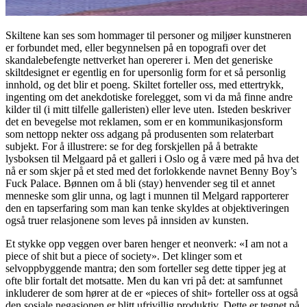
Skiltene kan ses som hommager til personer og miljøer kunstneren
er forbundet med, eller begynnelsen på en topografi over det
skandalebefengte nettverket han opererer i. Men det generiske
skiltdesignet er egentlig en for upersonlig form for et så personlig
innhold, og det blir et poeng. Skiltet forteller oss, med ettertrykk,
ingenting om det anekdotiske forelegget, som vi da må finne andre
kilder til (i mitt tilfelle galleristen) eller leve uten. Isteden beskriver
det en bevegelse mot reklamen, som er en kommunikasjonsform
som nettopp nekter oss adgang på produsenten som relaterbart
subjekt. For å illustrere: se for deg forskjellen på å betrakte
lysboksen til Melgaard på et galleri i Oslo og å være med på hva det
nå er som skjer på et sted med det forlokkende navnet Benny Boy’s
Fuck Palace. Bønnen om å bli (stay) henvender seg til et annet
menneske som glir unna, og lagt i munnen til Melgard rapporterer
den en tapserfaring som man kan tenke skyldes at objektiveringen
også truer relasjonene som leves på innsiden av kunsten.
Et stykke opp veggen over baren henger et neonverk: «I am not a
piece of shit but a piece of society». Det klinger som et
selvoppbyggende mantra; den som forteller seg dette tipper jeg at
ofte blir fortalt det motsatte. Men du kan vri på det: at samfunnet
inkluderer de som hører at de er «pieces of shit» forteller oss at også
den sosiale negasjonen er blitt ufrivillig produktiv. Dette er tegnet på