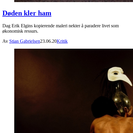
Døden kler ham
Dag Erik Elgins kopierende maleri nekter å paradere livet som
økonomisk ressurs.
Av
Stian Gabrielsen
23.06.20
Kritik