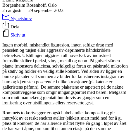
Borgenheim Rosenhoff, Oslo
25 augusti
—
29 september 2023
Nyhetsbrev
Dela
Skriv ut
Ingen morbid, mishandlet figurasjon, ingen saftige drag med
penselen og tusjen eller aggressiv-deprimerte håndskriblete
betroelser. Utstillingen utgjøres i all hovedsak av industrielt
fremstilte skilter i pleksi, vinyl, metall og neon. På gulvet står en
plante (monstera deliciosa, selvfølgelig) foran en påskrudd mikrofon
på stativ og holder en veldig stille konsert. Ved siden av ligger en
bunke plakater satt sammen av bilder fra kunstnerens instagram av
ham og kjæresten poserende i ulike kreasjoner (plakatene er
galleristens påfunn). De samme plakatene er tapetsert på de nakne
komposittveggene som omgir inngangspartiet med baren: Melgaard
som mutt mannekeng gjentatt hundrevis av ganger som en
ironisering over utstillingens ellers reserverte gest.
Rommets to kortvegger er også i ubehandlet kompositt og gir
inntrykk av et raskt snekret atelier (sikkert snart meid ned for å gi
plass til kontorer, de har allerede måttet flytte én gang i løpet av året
de har vært åpne, om kun til en annen etasje på den samme