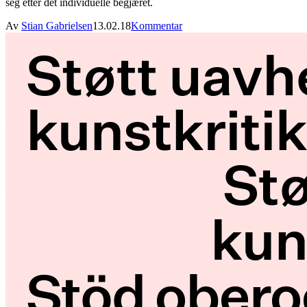
seg etter det individuelle begjæret.
Av
Stian Gabrielsen
13.02.18
Kommentar