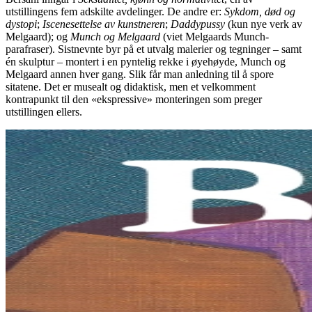
utstillingens fem adskilte avdelinger. De andre er:
Sykdom, død og
dystopi
;
Iscenesettelse av kunstneren
;
Daddypussy
(kun nye verk av
Melgaard); og
Munch og Melgaard
(viet Melgaards Munch-
parafraser). Sistnevnte byr på et utvalg malerier og tegninger – samt
én skulptur – montert i en pyntelig rekke i øyehøyde, Munch og
Melgaard annen hver gang. Slik får man anledning til å spore
sitatene. Det er musealt og didaktisk, men et velkomment
kontrapunkt til den «ekspressive» monteringen som preger
utstillingen ellers.