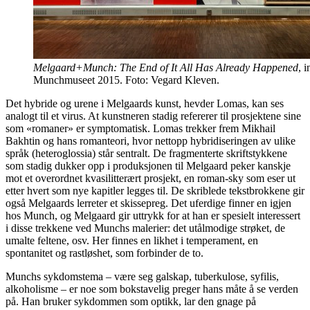
Melgaard+Munch: The End of It All Has Already Happened
, i
Munchmuseet 2015. Foto: Vegard Kleven.
Det hybride og urene i Melgaards kunst, hevder Lomas, kan ses
analogt til et virus. At kunstneren stadig refererer til prosjektene sine
som «romaner» er symptomatisk. Lomas trekker frem Mikhail
Bakhtin og hans romanteori, hvor nettopp hybridiseringen av ulike
språk (heteroglossia) står sentralt. De fragmenterte skriftstykkene
som stadig dukker opp i produksjonen til Melgaard peker kanskje
mot et overordnet kvasilitterært prosjekt, en roman-sky som eser ut
etter hvert som nye kapitler legges til. De skriblede tekstbrokkene gir
også Melgaards lerreter et skissepreg. Det uferdige finner en igjen
hos Munch, og Melgaard gir uttrykk for at han er spesielt interessert
i disse trekkene ved Munchs malerier: det utålmodige strøket, de
umalte feltene, osv. Her finnes en likhet i temperament, en
spontanitet og rastløshet, som forbinder de to.
Munchs sykdomstema – være seg galskap, tuberkulose, syfilis,
alkoholisme – er noe som bokstavelig preger hans måte å se verden
på. Han bruker sykdommen som optikk, lar den gnage på