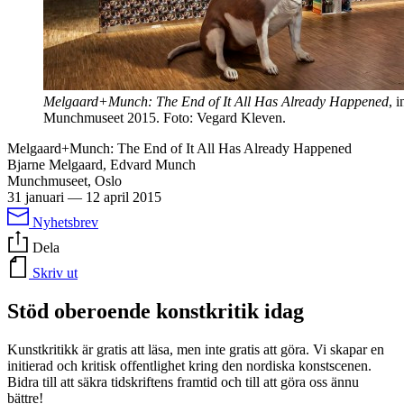
Melgaard+Munch: The End of It All Has Already Happened
, i
Munchmuseet 2015. Foto: Vegard Kleven.
Melgaard+Munch: The End of It All Has Already Happened
Bjarne Melgaard, Edvard Munch
Munchmuseet, Oslo
31 januari
—
12 april 2015
Nyhetsbrev
Dela
Skriv ut
Stöd oberoende konstkritik idag
Kunstkritikk är gratis att läsa, men inte gratis att göra. Vi skapar en
initierad och kritisk offentlighet kring den nordiska konstscenen.
Bidra till att säkra tidskriftens framtid och till att göra oss ännu
bättre!