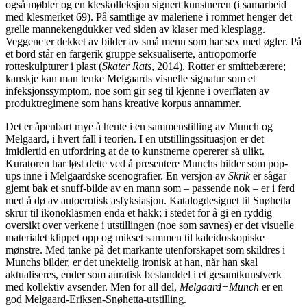
også møbler og en kleskolleksjon signert kunstneren (i samarbeid
med klesmerket 69). På samtlige av maleriene i rommet henger det
grelle mannekengdukker ved siden av klaser med klesplagg.
Veggene er dekket av bilder av små menn som har sex med øgler. På
et bord står en fargerik gruppe seksualiserte, antropomorfe
rotteskulpturer i plast (
Skater Rats
, 2014). Rotter er smittebærere;
kanskje kan man tenke Melgaards visuelle signatur som et
infeksjonssymptom, noe som gir seg til kjenne i overflaten av
produktregimene som hans kreative korpus annammer.
Det er åpenbart mye å hente i en sammenstilling av Munch og
Melgaard, i hvert fall i teorien. I en utstillingssituasjon er det
imidlertid en utfordring at de to kunstnerne opererer så ulikt.
Kuratoren har løst dette ved å presentere Munchs bilder som pop-
ups inne i Melgaardske scenografier. En versjon av
Skrik
er sågar
gjemt bak et snuff-bilde av en mann som – passende nok – er i ferd
med å dø av autoerotisk asfyksiasjon. Katalogdesignet til Snøhetta
skrur til ikonoklasmen enda et hakk; i stedet for å gi en ryddig
oversikt over verkene i utstillingen (noe som savnes) er det visuelle
materialet klippet opp og mikset sammen til kaleidoskopiske
mønstre. Med tanke på det markante utenforskapet som skildres i
Munchs bilder, er det unektelig ironisk at han, når han skal
aktualiseres, ender som auratisk bestanddel i et gesamtkunstverk
med kollektiv avsender. Men for all del,
Melgaard+Munch
er en
god Melgaard-Eriksen-Snøhetta-utstilling.