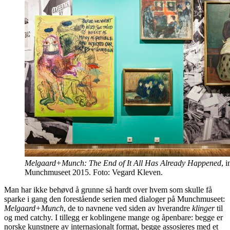
Melgaard+Munch: The End of It All Has Already Happened
, i
Munchmuseet 2015. Foto: Vegard Kleven.
Man har ikke behøvd å grunne så hardt over hvem som skulle få
sparke i gang den forestående serien med dialoger på Munchmuseet:
Melgaard+Munch
, de to navnene ved siden av hverandre
klinger
til
og med catchy. I tillegg er koblingene mange og åpenbare: begge er
norske kunstnere av internasjonalt format, begge assosieres med et