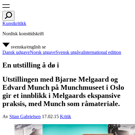
Kunstkritikk
Nordisk konsttidskrift
svenska/english
se
Dansk udgave
Norsk utgave
Svensk utgåva
International edition
En utstilling å dø i
Utstillingen med Bjarne Melgaard og
Edvard Munch på Munchmuseet i Oslo
gir et innblikk i Melgaards ekspansive
praksis, med Munch som råmateriale.
Av
Stian Gabrielsen
17.02.15
Kritik