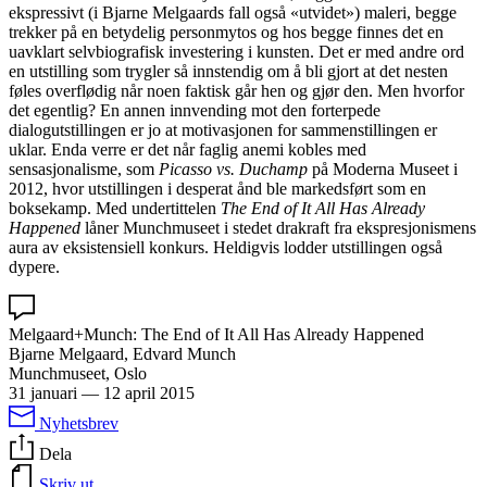
ekspressivt (i Bjarne Melgaards fall også «utvidet») maleri, begge
trekker på en betydelig personmytos og hos begge finnes det en
uavklart selvbiografisk investering i kunsten. Det er med andre ord
en utstilling som trygler så innstendig om å bli gjort at det nesten
føles overflødig når noen faktisk går hen og gjør den. Men hvorfor
det egentlig? En annen innvending mot den forterpede
dialogutstillingen er jo at motivasjonen for sammenstillingen er
uklar. Enda verre er det når faglig anemi kobles med
sensasjonalisme, som
Picasso vs. Duchamp
på Moderna Museet i
2012, hvor utstillingen i desperat ånd ble markedsført som en
boksekamp. Med undertittelen
The End of It All Has Already
Happened
låner Munchmuseet i stedet drakraft fra ekspresjonismens
aura av eksistensiell konkurs. Heldigvis lodder utstillingen også
dypere.
Melgaard+Munch: The End of It All Has Already Happened
Bjarne Melgaard, Edvard Munch
Munchmuseet, Oslo
31 januari
—
12 april 2015
Nyhetsbrev
Dela
Skriv ut