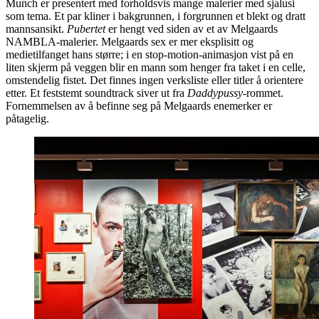
Munch er presentert med forholdsvis mange malerier med sjalusi
som tema. Et par kliner i bakgrunnen, i forgrunnen et blekt og dratt
mannsansikt.
Pubertet
er hengt ved siden av et av Melgaards
NAMBLA-malerier. Melgaards sex er mer eksplisitt og
medietilfanget hans større; i en stop-motion-animasjon vist på en
liten skjerm på veggen blir en mann som henger fra taket i en celle,
omstendelig fistet. Det finnes ingen verksliste eller titler å orientere
etter. Et feststemt soundtrack siver ut fra
Daddypussy
-rommet.
Fornemmelsen av å befinne seg på Melgaards enemerker er
påtagelig.