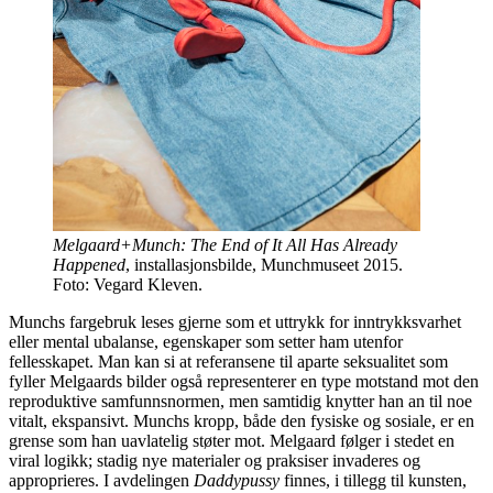
Melgaard+Munch: The End of It All Has Already
Happened
, installasjonsbilde, Munchmuseet 2015.
Foto: Vegard Kleven.
Munchs fargebruk leses gjerne som et uttrykk for inntrykksvarhet
eller mental ubalanse, egenskaper som setter ham utenfor
fellesskapet. Man kan si at referansene til aparte seksualitet som
fyller Melgaards bilder også representerer en type motstand mot den
reproduktive samfunnsnormen, men samtidig knytter han an til noe
vitalt, ekspansivt. Munchs kropp, både den fysiske og sosiale, er en
grense som han uavlatelig støter mot. Melgaard følger i stedet en
viral logikk; stadig nye materialer og praksiser invaderes og
approprieres. I avdelingen
Daddypussy
finnes, i tillegg til kunsten,