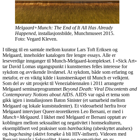
Melgaard+Munch: The End of It All Has Already
Happened
, installasjonsbilde, Munchmuseet 2015.
Foto: Vegard Kleven.
I tillegg til en samtale mellom kurator Lars Toft Eriksen og
Melgaard, inneholder katalogen fire lengre essays. Alle er
leseverdige innganger til Munch-Melgaard-komplekset. I «Sick Art»
tar David Lomas utgangspunkt i kunstnernes felles interesse for
sykdom og avvikende livsførsel. At sykdom, både som erfaring og
metafor, er en viktig kilde i kunstnerskapet til Munch er velkjent.
Som del av sitt prosjekt til Veneziabiennalen i 2011 arrangerte
Melgaard seminarprogrammet
Beyond Death: Viral Discontents and
Contemporary Notions about AIDS
. AIDS var også et tema som
gikk igjen i installasjonen Baton Sinister (et samarbeid mellom
Melgaard og lokale kunststudenter). Et videoarbeid herfra hvor
Melgaard intervjuer Queer-teoretikeren Leo Bersani, er med i
Munch+Melgaard
. I likhet med Melgaard er Bersani opptatt av
koblingen mellom seksualitet og negativitet i homsekulturen,
eksemplifisert ved praksiser som
barebacking
(ubeskyttet analsex)
og
bugchasing
(aktivt forsøke å bli HIV-infisert). Videoen med
Bersani inngår i
Seksualitet, kjønn og normativitet
, en av