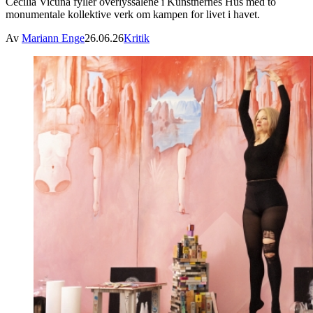
Cecilia Vicuña fyller overlyssalene i Kunstnernes Hus med to
monumentale kollektive verk om kampen for livet i havet.
Av
Mariann Enge
26.06.26
Kritik