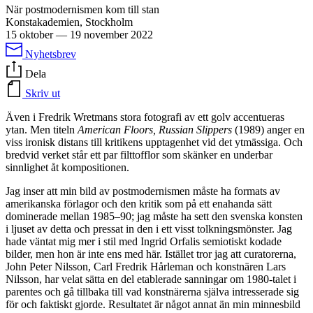
När postmodernismen kom till stan
Konstakademien, Stockholm
15 oktober
—
19 november 2022
Nyhetsbrev
Dela
Skriv ut
Även i Fredrik Wretmans stora fotografi av ett golv accentueras
ytan. Men titeln
American Floors, Russian Slippers
(1989) anger en
viss ironisk distans till kritikens upptagenhet vid det ytmässiga. Och
bredvid verket står ett par filttofflor som skänker en underbar
sinnlighet åt kompositionen.
Jag inser att min bild av postmodernismen måste ha formats av
amerikanska förlagor och den kritik som på ett enahanda sätt
dominerade mellan 1985–90; jag måste ha sett den svenska konsten
i ljuset av detta och pressat in den i ett visst tolkningsmönster. Jag
hade väntat mig mer i stil med Ingrid Orfalis semiotiskt kodade
bilder, men hon är inte ens med här. Istället tror jag att curatorerna,
John Peter Nilsson, Carl Fredrik Hårleman och konstnären Lars
Nilsson, har velat sätta en del etablerade sanningar om 1980-talet i
parentes och gå tillbaka till vad konstnärerna själva intresserade sig
för och faktiskt gjorde. Resultatet är något annat än min minnesbild