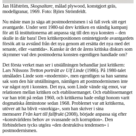
Jan Håfström,
Skogsaltare,
målad plywood, konstgjort gräs,
modellgranar, 1969. Foto: Björn Strömfeldt.
Nu måste man ju säga att postmodernismen i så fall svek sitt eget
avantgarde. Under sent 1980-tal drev kritiken en ständig kampanj
för att få institutionerna att anpassa sig till den nya konsten – den
skulle in där bara! Den kritikerpositionen omintetgjorde avantgardets
försök att ta avstånd från det nya genom att ersätta det nya med det
senaste, eller «samtida». Kanske är det de årens kritiska diskurs som
skymmer vad den postmoderna konsten egentligen handlade om?
Det första verket man ser i utställningen behandlar just kritikern:
Lars Nilssons
Tretton porträtt av Ulf Linde
(1986). På 1980-talet
utmålades Linde som «modernist», men egentligen sa han samma
sak som den här utställningen, nämligen att postmodernismen inte
var något nytt i konsten. Det nya, som Linde vände sig emot, var
relationen mellan kritiken och etablissemanget. Och etablissemanget
var han trött på redan 1960, och kritikerna hade enligt honom varit
dogmatiska åtminstone sedan 1968. Problemet var att kritikerna,
utöver att ha blivit «snorkiga», som han skriver i sina
memoarer
Från kart till fallfrukt
(2008), började anpassa sig efter
«konstvärldens behov av svassande och korruption». Den
förbindelsen tycks utgöra «den destruktiva tendensen» i
postmodernismen.