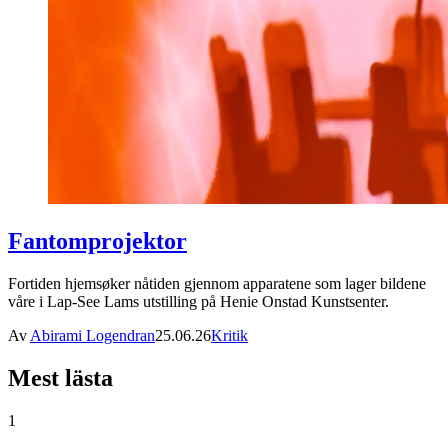
Fantomprojektor
Fortiden hjemsøker nåtiden gjennom apparatene som lager bildene
våre i Lap-See Lams utstilling på Henie Onstad Kunstsenter.
Av
Abirami Logendran
25.06.26
Kritik
Mest lästa
1