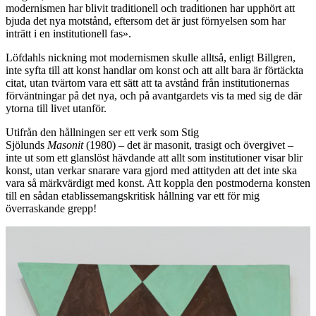
modernismen har blivit traditionell och traditionen har upphört att
bjuda det nya motstånd, eftersom det är just förnyelsen som har
inträtt i en institutionell fas».
Löfdahls nickning mot modernismen skulle alltså, enligt Billgren,
inte syfta till att konst handlar om konst och att allt bara är förtäckta
citat, utan tvärtom vara ett sätt att ta avstånd från institutionernas
förväntningar på det nya, och på avantgardets vis ta med sig de där
ytorna till livet utanför.
Utifrån den hållningen ser ett verk som Stig
Sjölunds
Masonit
(1980) – det är masonit, trasigt och övergivet –
inte ut som ett glanslöst hävdande att allt som institutioner visar blir
konst, utan verkar snarare vara gjord med attityden att det inte ska
vara så märkvärdigt med konst. Att koppla den postmoderna konsten
till en sådan etablissemangskritisk
hållning var ett för mig
överraskande grepp!