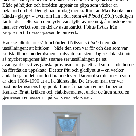
Både på höjden och bredden uppstår en glipa som väcker en
beklämd ömhet. Den glipan är idag mer kraftfull än Max Books mer
kända «glapp» – även om han i den stora
44 Flood
(1991) verkligen
får till det – eftersom den tycks vara fylld av mening, åtminstone om
man ser verket som en del av avantgardet. Fokus flyttas från
kropparna till deras opassande ramverk.
Kanske blir det också innebörden i Nilssons
Linde
i den här
utställningen: att kritiken – både den som var för och den som var
kritisk till postmodernismen – missade konsten. Jag ser faktiskt inte
så mycket epigoner här, snarare ser utställningen på ett
avantgardistiskt vis ganska provinsiell ut, på ett sätt som Linde borde
ha förstått att uppskatta. Det ser fritt och gladlynt ut – en vacker
anda besjälar det som fortfarande lever. Däremot ser det mesta som
är gjort 1986–1990 ut att ha åldrats illa. De år som man tror var
postmodernismens höjdpunkt framstår här som en mellanperiod.
Kanske för att kritiken och etablissemanget under de åren spred en
gemensam entusiasm – på konstens bekostnad.