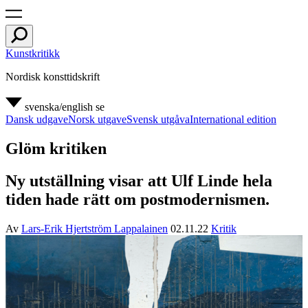
Kunstkritikk
Nordisk konsttidskrift
svenska/english
se
Dansk udgave
Norsk utgave
Svensk utgåva
International edition
Glöm kritiken
Ny utställning visar att Ulf Linde hela
tiden hade rätt om postmodernismen.
Av
Lars-Erik Hjertström Lappalainen
02.11.22
Kritik