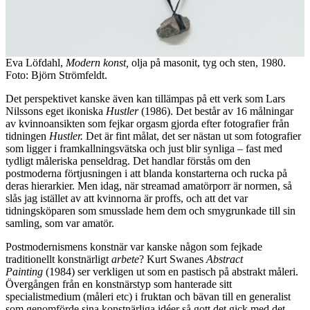
Eva Löfdahl,
Modern konst,
olja på masonit, tyg och sten, 1980.
Foto: Björn Strömfeldt.
Det perspektivet kanske även kan tillämpas på ett verk som Lars
Nilssons eget ikoniska
Hustler
(1986). Det består av 16 målningar
av kvinnoansikten som fejkar orgasm gjorda efter fotografier från
tidningen
Hustler.
Det är fint målat, det ser nästan ut som fotografier
som ligger i framkallningsvätska och just blir synliga – fast med
tydligt måleriska penseldrag. Det handlar förstås om den
postmoderna förtjusningen i att blanda konstarterna och rucka på
deras hierarkier. Men idag, när streamad amatörporr är normen, så
slås jag istället av att kvinnorna är proffs, och att det var
tidningsköparen som smusslade hem dem och smygrunkade till sin
samling, som var amatör.
Postmodernismens konstnär var kanske någon som fejkade
traditionellt konstnärligt
arbete
? Kurt Swanes
Abstract
Painting
(1984) ser verkligen ut som en pastisch på abstrakt måleri.
Övergången från en konstnärstyp som hanterade sitt
specialistmedium (måleri etc) i fruktan och bävan till en generalist
som genomförde sina konstnärliga idéer så gott det gick med det