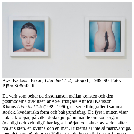
Axel Karlsson Rixon,
Utan titel 1–2,
fotografi, 1989–90. Foto:
Björn Strömfeldt.
Ett verk som pekar på dissonansen mellan konsten och den
postmoderna diskursen är Axel [tidigare Annica] Karlsson
Rixons
Utan titel 1-6
(1989–1990), en serie fotografier i samma
storlek, kvadratiska form och bakgrundsfärg. De fyra i mitten visar
nakna kroppar, på vilka döda djur påminnande om könsorgan
(manligt och kvinnligt) har lagts. I början och slutet av serien sitter
två ansikten, en kvinna och en man. Bilderna är inte så märkvärdiga,
men det som gör dem kraftfulla är att de inte riktigt passar i ramen.