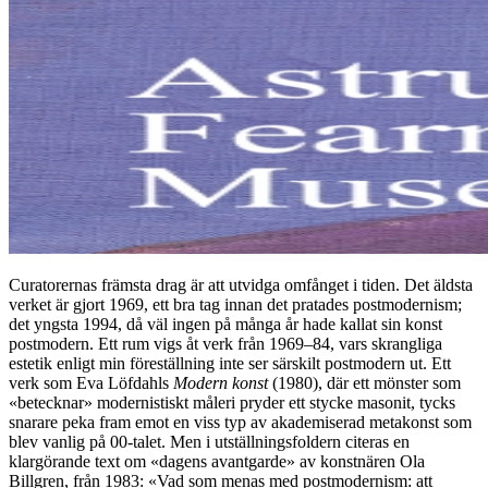
Curatorernas främsta drag är att utvidga omfånget i tiden. Det äldsta
verket är gjort 1969, ett bra tag innan det pratades postmodernism;
det yngsta 1994, då väl ingen på många år hade kallat sin konst
postmodern. Ett rum vigs åt verk från 1969–84, vars skrangliga
estetik enligt min föreställning inte ser särskilt postmodern ut. Ett
verk som Eva Löfdahls
Modern konst
(1980), där ett mönster som
«betecknar» modernistiskt måleri pryder ett stycke masonit, tycks
snarare peka fram emot en viss typ av akademiserad metakonst som
blev vanlig på 00-talet. Men i utställningsfoldern citeras en
klargörande text om «dagens avantgarde» av konstnären Ola
Billgren, från 1983: «Vad som menas med postmodernism: att