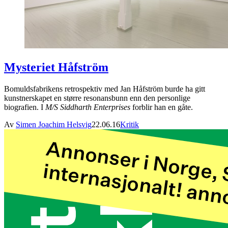
Mysteriet Håfström
Bomuldsfabrikens retrospektiv med Jan Håfström burde ha gitt
kunstnerskapet en større resonansbunn enn den personlige
biografien. I
M/S Siddharth Enterprises
forblir han en gåte.
Av
Simen Joachim Helsvig
22.06.16
Kritik