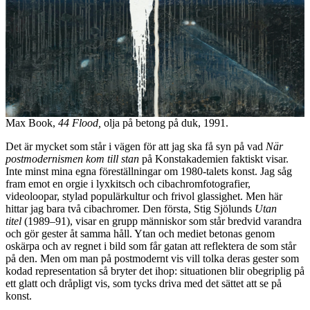
Max Book,
44 Flood,
olja på betong på duk, 1991.
Det är mycket som står i vägen för att jag ska få syn på vad
När
postmodernismen kom till stan
på Konstakademien faktiskt visar.
Inte minst mina egna föreställningar om 1980-talets konst. Jag såg
fram emot en orgie i lyxkitsch och cibachromfotografier,
videoloopar, stylad populärkultur och frivol glassighet. Men här
hittar jag bara två cibachromer. Den första, Stig Sjölunds
Utan
titel
(1989–91), visar en grupp människor som står bredvid varandra
och gör gester åt samma håll. Ytan och mediet betonas genom
oskärpa och av regnet i bild som får gatan att reflektera de som står
på den. Men om man på postmodernt vis vill tolka deras gester som
kodad representation så bryter det ihop: situationen blir obegriplig på
ett glatt och dråpligt vis, som tycks driva med det sättet att se på
konst.