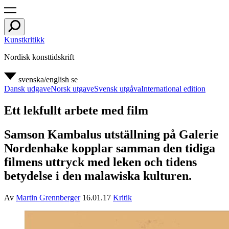
Kunstkritikk
Nordisk konsttidskrift
svenska/english
se
Dansk udgave
Norsk utgave
Svensk utgåva
International edition
Ett lekfullt arbete med film
Samson Kambalus utställning på Galerie
Nordenhake kopplar samman den tidiga
filmens uttryck med leken och tidens
betydelse i den malawiska kulturen.
Av
Martin Grennberger
16.01.17
Kritik