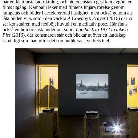
har en klart utstakad riktning, och att en enstaka gest kan avgöra en
films utgång. Kambalu leker med filmens linjära rörelse genom
jumpcuts och bilder i accelerererad hastighet, men också genom att
låta bilden vila, som i den vackra
A Cowboy’s Prayer
(2016) där vi
ser konstnären med nedböjt huvud i en meditativ pose. Här finns
också en humoristisk underton, som i
I go back to 1934 to take a
Piss
(2016), där konstnären står och blickar ut över ett landskap
samtidigt som han utför det som indikeras i verkets titel.