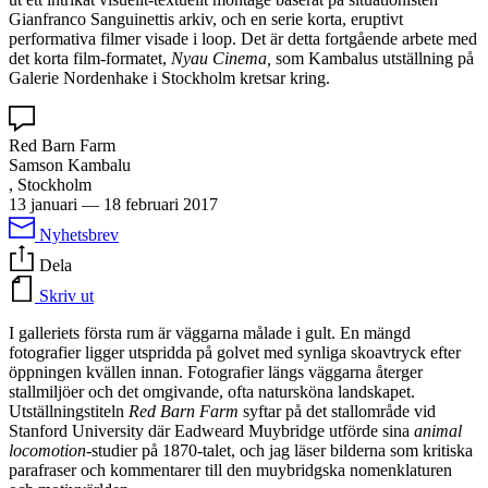
Gianfranco Sanguinettis arkiv, och en serie korta, eruptivt
performativa filmer visade i loop. Det är detta fortgående arbete med
det korta film-formatet,
Nyau Cinema,
som Kambalus utställning på
Galerie Nordenhake i Stockholm kretsar kring.
Red Barn Farm
Samson Kambalu
, Stockholm
13 januari
—
18 februari 2017
Nyhetsbrev
Dela
Skriv ut
I galleriets första rum är väggarna målade i gult. En mängd
fotografier ligger utspridda på golvet med synliga skoavtryck efter
öppningen kvällen innan. Fotografier längs väggarna återger
stallmiljöer och det omgivande, ofta natursköna landskapet.
Utställningstiteln
Red Barn Farm
syftar på det stallområde vid
Stanford University där Eadweard Muybridge utförde sina
animal
locomotion
-studier på 1870-talet, och jag läser bilderna som kritiska
parafraser och kommentarer till den muybridgska nomenklaturen