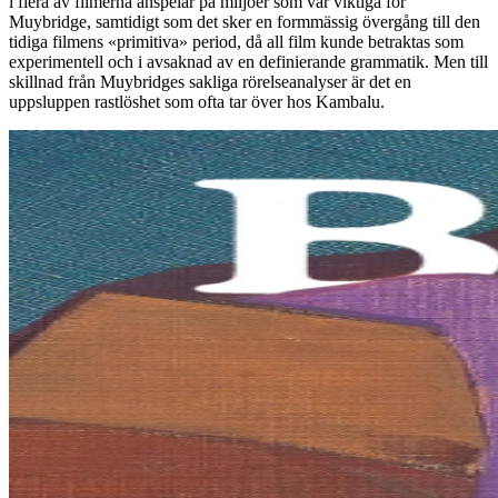
i flera av filmerna anspelar på miljöer som var viktiga för
Muybridge, samtidigt som det sker en formmässig övergång till den
tidiga filmens «primitiva» period, då all film kunde betraktas som
experimentell och i avsaknad av en definierande grammatik. Men till
skillnad från Muybridges sakliga rörelseanalyser är det en
uppsluppen rastlöshet som ofta tar över hos Kambalu.