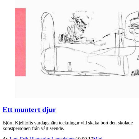
Ett muntert djur
Björn Kjelltofts vardagsnära teckningar vill skaka bort den skolade
konstpersonen från vårt seende.
Av
Lars-Erik Hjertström Lappalainen
19.09.17
Mini