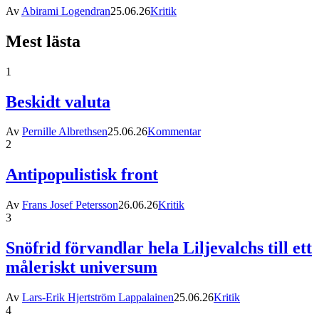
Av
Abirami Logendran
25.06.26
Kritik
Mest lästa
1
Beskidt valuta
Av
Pernille Albrethsen
25.06.26
Kommentar
2
Antipopulistisk front
Av
Frans Josef Petersson
26.06.26
Kritik
3
Snöfrid förvandlar hela Liljevalchs till ett
måleriskt universum
Av
Lars-Erik Hjertström Lappalainen
25.06.26
Kritik
4