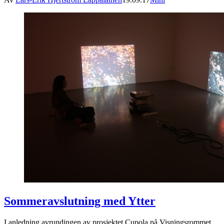
Sommeravslutning med Ytter
I anledning avrundingen av prosjektet Cupola på Visningsrommet