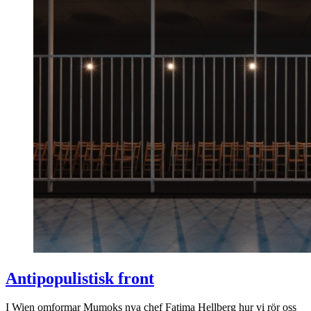
Antipopulistisk front
I Wien omformar Mumoks nya chef Fatima Hellberg hur vi rör oss