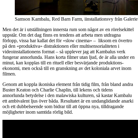
Samson Kambalu, Red Barn Farm, iinstallationsvy från Galeri
Men det är i utställningen innersta rum som något av en rörelsekittel
uppstår. Om det dag finns en tendens att arbeta men utdragna
förlopp, vissa har kallat det för «slow cinema» – liksom en övertro
på den «produktiva» distraktionen eller multisensorialiteten i
videoinstallationens format – så upplever jag att Kambalus verk
fungerar annorlunda. Hans korta filmer utan ljud, de är alla under en
minut, kan kopplas till en rituell eller besvärjande produktions-
ekonomi, men också till en granskning av det koloniala arvet inom
filmen.
Genom att koppla ikoniska element från tidig film, från bland andra
Buster Keaton och Charlie Chaplin, till lekens och tidens
annorlunda betydelse i den malawiska kulturen, så kastar Kambalu
ett ambivalent ljus över båda. Resultatet är en undanglidande anarki
och ett dubbelseende som bidrar till att öppna nya, tilldragande
möjligheter inom samtida rörlig bild.