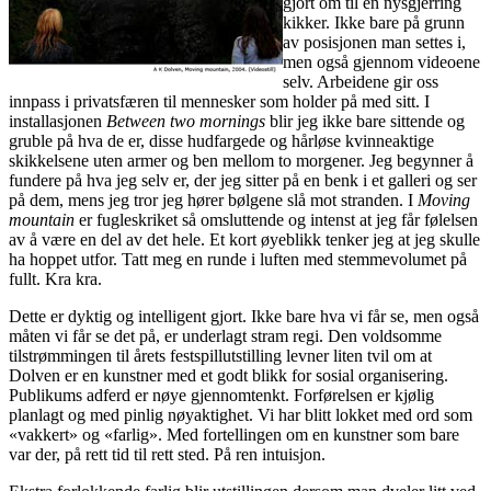
gjort om til en nysgjerring
kikker. Ikke bare på grunn
av posisjonen man settes i,
men også gjennom videoene
selv. Arbeidene gir oss
innpass i privatsfæren til mennesker som holder på med sitt. I
installasjonen
Between two mornings
blir jeg ikke bare sittende og
gruble på hva de er, disse hudfargede og hårløse kvinneaktige
skikkelsene uten armer og ben mellom to morgener. Jeg begynner å
fundere på hva jeg selv er, der jeg sitter på en benk i et galleri og ser
på dem, mens jeg tror jeg hører bølgene slå mot stranden. I
Moving
mountain
er fugleskriket så omsluttende og intenst at jeg får følelsen
av å være en del av det hele. Et kort øyeblikk tenker jeg at jeg skulle
ha hoppet utfor. Tatt meg en runde i luften med stemmevolumet på
fullt. Kra kra.
Dette er dyktig og intelligent gjort. Ikke bare hva vi får se, men også
måten vi får se det på, er underlagt stram regi. Den voldsomme
tilstrømmingen til årets festspillutstilling levner liten tvil om at
Dolven er en kunstner med et godt blikk for sosial organisering.
Publikums adferd er nøye gjennomtenkt. Forførelsen er kjølig
planlagt og med pinlig nøyaktighet. Vi har blitt lokket med ord som
«vakkert» og «farlig». Med fortellingen om en kunstner som bare
var der, på rett tid til rett sted. På ren intuisjon.