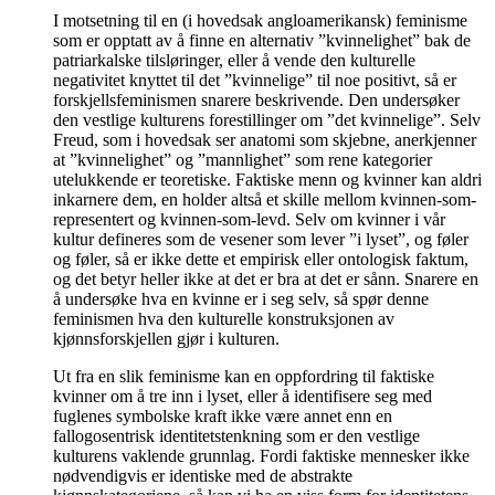
I motsetning til en (i hovedsak angloamerikansk) feminisme
som er opptatt av å finne en alternativ ”kvinnelighet” bak de
patriarkalske tilsløringer, eller å vende den kulturelle
negativitet knyttet til det ”kvinnelige” til noe positivt, så er
forskjellsfeminismen snarere beskrivende. Den undersøker
den vestlige kulturens forestillinger om ”det kvinnelige”. Selv
Freud, som i hovedsak ser anatomi som skjebne, anerkjenner
at ”kvinnelighet” og ”mannlighet” som rene kategorier
utelukkende er teoretiske. Faktiske menn og kvinner kan aldri
inkarnere dem, en holder altså et skille mellom kvinnen-som-
representert og kvinnen-som-levd. Selv om kvinner i vår
kultur defineres som de vesener som lever ”i lyset”, og føler
og føler, så er ikke dette et empirisk eller ontologisk faktum,
og det betyr heller ikke at det er bra at det er sånn. Snarere en
å undersøke hva en kvinne er i seg selv, så spør denne
feminismen hva den kulturelle konstruksjonen av
kjønnsforskjellen gjør i kulturen.
Ut fra en slik feminisme kan en oppfordring til faktiske
kvinner om å tre inn i lyset, eller å identifisere seg med
fuglenes symbolske kraft ikke være annet enn en
fallogosentrisk identitetstenkning som er den vestlige
kulturens vaklende grunnlag. Fordi faktiske mennesker ikke
nødvendigvis er identiske med de abstrakte