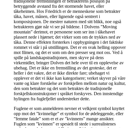
tradisjonelle fremstillingen er betrakterens posisjon på
betryggende avstand fra det stormende havet, eller
tåkeheimen. Hos Friedrich er de menneskene som betrakter
tåka, havet, månen, eller lignende også sentrert i
komposisjonen. De mestrer naturen med sitt blikk, noe også
betrakteren gjør når vi ser på bildene. I Dolvens ”Moving
mountain” derimot, er personene som ser inn i tåkehavet
plassert nede i hjørnet; det virker som om de trykkes ned av
tåka. Denne effekten forsterkes i oppbygningen i det faktiske
rommet vi står i på utstillingen. Det er en svak helling oppover
mot filmen, og det er som om den presser seg mot oss. Ved å
spille på landskapstradisjonen, men skyve på dens
virkemidler, bringer Dolven det hele over til en opplevelse av
ubehag. Det er ikke en fremstilling av det groteske, det er
heller i det vakre, det er ikke direkte fare; ubehaget vi
opplever er det vi ikke kan kategorisere; verket skyver på våre
vante og klare forståelse av forskjellen mellom natur og kultur,
den som betrakter og det som betraktes de tradisjonelle
forskjellskonstruksjoner i språket forskyves. Den innstendige
hylingen fra fuglefjellet understreker dette.
Fuglene er som anmelderen nevner et velkjent symbol knyttet
opp mot det ”kvinnelige” et symbol for de ødeleggende, eller
”femme fatale” som er et av ”kvinnens” mange ansikter.
Fuglen som ”kvinnen” er spesielt til stede i surrealistenes