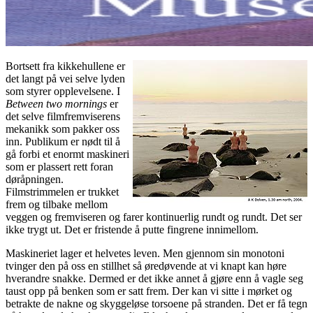
Bortsett fra kikkehullene er
det langt på vei selve lyden
som styrer opplevelsene. I
Between two mornings
er
det selve filmfremviserens
mekanikk som pakker oss
inn. Publikum er nødt til å
gå forbi et enormt maskineri
som er plassert rett foran
døråpningen.
Filmstrimmelen er trukket
frem og tilbake mellom
veggen og fremviseren og farer kontinuerlig rundt og rundt. Det ser
ikke trygt ut. Det er fristende å putte fingrene innimellom.
Maskineriet lager et helvetes leven. Men gjennom sin monotoni
tvinger den på oss en stillhet så øredøvende at vi knapt kan høre
hverandre snakke. Dermed er det ikke annet å gjøre enn å vagle seg
taust opp på benken som er satt frem. Der kan vi sitte i mørket og
betrakte de nakne og skyggeløse torsoene på stranden. Det er få tegn