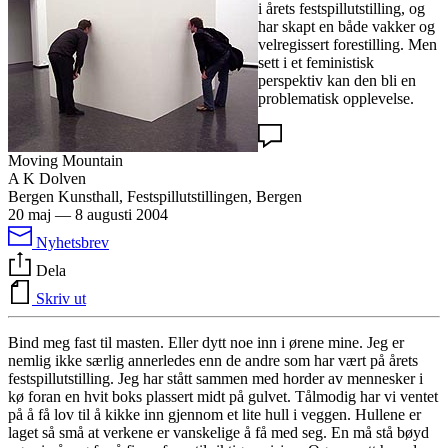
i årets festspillutstilling, og
har skapt en både vakker og
velregissert forestilling. Men
sett i et feministisk
perspektiv kan den bli en
problematisk opplevelse.
Moving Mountain
A K Dolven
Bergen Kunsthall, Festspillutstillingen, Bergen
20 maj
—
8 augusti 2004
Nyhetsbrev
Dela
Skriv ut
Bind meg fast til masten. Eller dytt noe inn i ørene mine. Jeg er
nemlig ikke særlig annerledes enn de andre som har vært på årets
festspillutstilling. Jeg har stått sammen med horder av mennesker i
kø foran en hvit boks plassert midt på gulvet. Tålmodig har vi ventet
på å få lov til å kikke inn gjennom et lite hull i veggen. Hullene er
laget så små at verkene er vanskelige å få med seg. En må stå bøyd