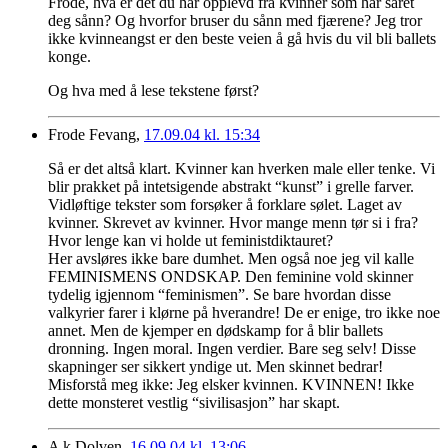
Frode, hva er det du har opplevd fra kvinner som har såret
deg sånn? Og hvorfor bruser du sånn med fjærene? Jeg tror
ikke kvinneangst er den beste veien å gå hvis du vil bli ballets
konge.
Og hva med å lese tekstene først?
Frode Fevang,
17.09.04 kl. 15:34
Så er det altså klart. Kvinner kan hverken male eller tenke. Vi
blir prakket på intetsigende abstrakt “kunst” i grelle farver.
Vidløftige tekster som forsøker å forklare sølet. Laget av
kvinner. Skrevet av kvinner. Hvor mange menn tør si i fra?
Hvor lenge kan vi holde ut feministdiktauret?
Her avsløres ikke bare dumhet. Men også noe jeg vil kalle
FEMINISMENS ONDSKAP. Den feminine vold skinner
tydelig igjennom “feminismen”. Se bare hvordan disse
valkyrier farer i klørne på hverandre! De er enige, tro ikke noe
annet. Men de kjemper en dødskamp for å blir ballets
dronning. Ingen moral. Ingen verdier. Bare seg selv! Disse
skapninger ser sikkert yndige ut. Men skinnet bedrar!
Misforstå meg ikke: Jeg elsker kvinnen. KVINNEN! Ikke
dette monsteret vestlig “sivilisasjon” har skapt.
A k Dolven,
16.09.04 kl. 13:06