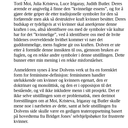
Toril Moi, Julia Kristeva, Luce Irigaray, Judith Butler. Deres
ærende er angivelig å finne den ”kvinnelige essens”, og for å
gjøre dette griper de etter tradisjonelle symboler for den så
forførende men akk så destruktive kraft kvinner besitter. Deres
budskap er tydeligvis at vi kvinner skal anerkjenne denne
kraften i oss, altså identifisere oss med de symboler vår kultur
har for det ”kvinnelige”, ved å identifisere oss med de hvite
bildenes overveldende hvithet kommer vi nær det
guddommelige, mens fuglene gir oss kraften. Dolven er ute
etter å formidle denne innsikten til oss, gjennom bruken av
fuglen, og en rekke andre symboler i denne utstillingen. Dette
bunner etter min mening i en rekke misforståelser.
Anmelderen synes å lese Dolvens verk ut fra en forenklet
form for feminisme-definisjon: feminismen handler
utelukkende om kvinner og kvinners egenart, den er
doktrinær og monolittisk, og den er i opposisjon til det
bestående, og vil ikke inkludere menn i sitt prosjekt. Det er
ikke selve utstillingen som er problematisk, men derimot
forestillingen om at Moi, Kristeva, Irigaray og Butler skulle
mene noe i nærheten av dette, samt at hele utstillingen fra
Dolvens side skulle være en gedigen teateroppsetning basert
på hovedtema fra Bridget Jones’ selvhjelpsbøker for frustrerte
kvinner.