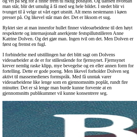
og vri på seg for å finne frem til riktig posisjon. Og uansett hvordan
man står, blir det umulig å få med seg hele bildet. I stedet blir vi
tvunget til å velge ut vårt eget utsnitt. Alt mens nestemann i køen
presser på. Og likevel står man der. Det er liksom et sug.
Ryktet sier at man innenfor hullet finner videoarbeidene til den høyt
respekterte og internasjonalt anerkjente festspillutstilleren Anne
Katrine Dolven. Og det gjør man. Ingen tvil om det. Men Dolven er
først og fremst en fugl.
I forbindelse med utstillingen har det blitt sagt om Dolvens
videoarbeider at de er for stillestående for fjernsynet. Fjernsynet
krever nemlig raske klipp, mye bevegelse og en eller annen form for
fortelling. Dette er gode poeng. Men likevel forholder Dolven seg
aktivt til massemedienes formspråk. Med få unntak varer
videoarbeidene like lenge som en gjennomsnitts poplåt, rundt fire
minutter. Det er så lenge man burde kunne forvente at en
gjennomsnitts publikummer vil kunne konsentrere seg.