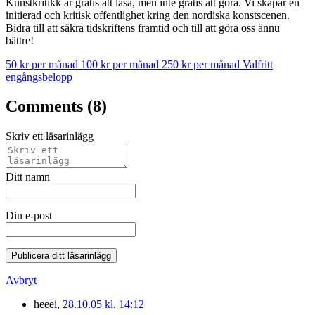
Kunstkritikk är gratis att läsa, men inte gratis att göra. Vi skapar en
initierad och kritisk offentlighet kring den nordiska konstscenen.
Bidra till att säkra tidskriftens framtid och till att göra oss ännu
bättre!
50 kr per månad
100 kr per månad
250 kr per månad
Valfritt
engångsbelopp
Comments (8)
Skriv ett läsarinlägg
Ditt namn
Din e-post
Publicera ditt läsarinlägg
Avbryt
heeei,
28.10.05 kl. 14:12