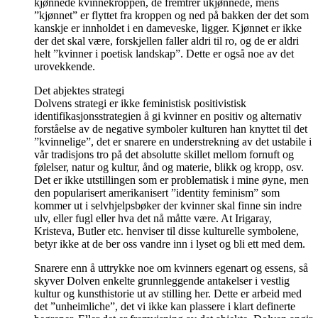
kjønnede kvinnekroppen, de fremtrer ukjønnede, mens
”kjønnet” er flyttet fra kroppen og ned på bakken der det som
kanskje er innholdet i en dameveske, ligger. Kjønnet er ikke
der det skal være, forskjellen faller aldri til ro, og de er aldri
helt ”kvinner i poetisk landskap”. Dette er også noe av det
urovekkende.
Det abjektes strategi
Dolvens strategi er ikke feministisk positivistisk
identifikasjonsstrategien å gi kvinner en positiv og alternativ
forståelse av de negative symboler kulturen han knyttet til det
”kvinnelige”, det er snarere en understrekning av det ustabile i
vår tradisjons tro på det absolutte skillet mellom fornuft og
følelser, natur og kultur, ånd og materie, blikk og kropp, osv.
Det er ikke utstillingen som er problematisk i mine øyne, men
den popularisert amerikanisert ”identity feminism” som
kommer ut i selvhjelpsbøker der kvinner skal finne sin indre
ulv, eller fugl eller hva det nå måtte være. At Irigaray,
Kristeva, Butler etc. henviser til disse kulturelle symbolene,
betyr ikke at de ber oss vandre inn i lyset og bli ett med dem.
Snarere enn å uttrykke noe om kvinners egenart og essens, så
skyver Dolven enkelte grunnleggende antakelser i vestlig
kultur og kunsthistorie ut av stilling her. Dette er arbeid med
det ”unheimliche”, det vi ikke kan plassere i klart definerte