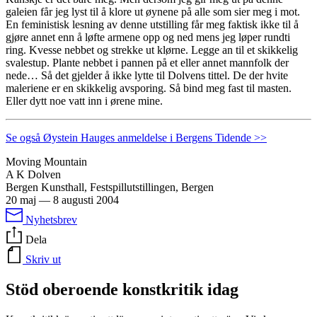
galeien får jeg lyst til å klore ut øynene på alle som sier meg i mot.
En feministisk lesning av denne utstilling får meg faktisk ikke til å
gjøre annet enn å løfte armene opp og ned mens jeg løper rundti
ring. Kvesse nebbet og strekke ut klørne. Legge an til et skikkelig
svalestup. Plante nebbet i pannen på et eller annet mannfolk der
nede… Så det gjelder å ikke lytte til Dolvens tittel. De der hvite
maleriene er en skikkelig avsporing. Så bind meg fast til masten.
Eller dytt noe vatt inn i ørene mine.
Se også Øystein Hauges anmeldelse i Bergens Tidende >>
Moving Mountain
A K Dolven
Bergen Kunsthall, Festspillutstillingen, Bergen
20 maj
—
8 augusti 2004
Nyhetsbrev
Dela
Skriv ut
Stöd oberoende konstkritik idag