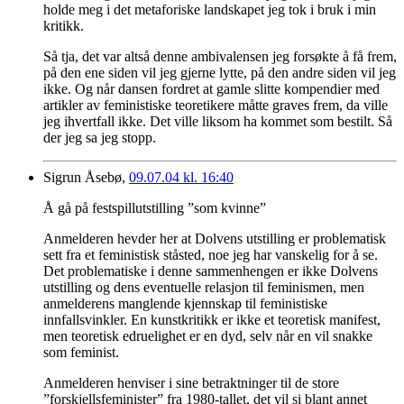
holde meg i det metaforiske landskapet jeg tok i bruk i min
kritikk.
Så tja, det var altså denne ambivalensen jeg forsøkte å få frem,
på den ene siden vil jeg gjerne lytte, på den andre siden vil jeg
ikke. Og når dansen fordret at gamle slitte kompendier med
artikler av feministiske teoretikere måtte graves frem, da ville
jeg ihvertfall ikke. Det ville liksom ha kommet som bestilt. Så
der jeg sa jeg stopp.
Sigrun Åsebø,
09.07.04 kl. 16:40
Å gå på festspillutstilling ”som kvinne”
Anmelderen hevder her at Dolvens utstilling er problematisk
sett fra et feministisk ståsted, noe jeg har vanskelig for å se.
Det problematiske i denne sammenhengen er ikke Dolvens
utstilling og dens eventuelle relasjon til feminismen, men
anmelderens manglende kjennskap til feministiske
innfallsvinkler. En kunstkritikk er ikke et teoretisk manifest,
men teoretisk edruelighet er en dyd, selv når en vil snakke
som feminist.
Anmelderen henviser i sine betraktninger til de store
”forskjellsfeminister” fra 1980-tallet, det vil si blant annet