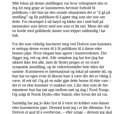
Mitt fokus på denne utstillingen var hvor velregissert den er.
Jeg lot meg gripe av kunstnerens bevisste forhold til
publikum, i det hun tar den sosiale situasjonen det er “å gå på
utstilling” og får publikum til å gjøre ting som sier noe om
dette. For eksempel å stå bøyd og kikke inn i små hull på
mennesker som driver med noe som er litt rart. Mens det står
en horde med gråhårede damer som tripper utålmodig i kø
bak.
For det som virkelig fascinerer meg ved Dolven som kunstner,
er nettopp denne evnen til å få publikum til å danse etter
hennes pipe. Hvor elegant hun agerer i kunstverdenen. Det
digger jeg, rett og slett. Alle omtalene jeg har lest (jeg har
sikkert ikke lest alle, men de fleste) preges av en svært
sympatisk innstilling, og de videreformidler hele tiden det
samme: Kunstneren er internasjonal og lokal på samme tid, og
hun har en egen evne til liksom bare å være der det er viktig å
være, til rett tid. Og på en måte gjør dette henne til ekte vare –
det er en ekte kunstner vi snakker om. Like ekte som de fire
minuttene hun har tatt opp mellom natt og dag i Nord Norge.
Og solgt til Norsk Hydro eller Statoil, eller hvem det nå var.
Samtidig har jeg jo ikke lyst til å være en kritiker som danser
etter kunstnerens pipe. Dermed kom jeg i et lite dilemma. For
Dolven er god til å overbevise, – eller synge – dersom jeg skal