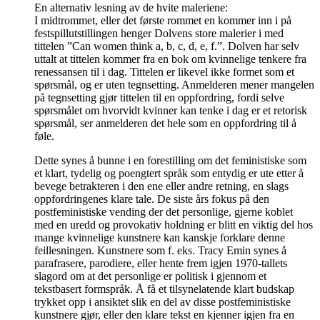
En alternativ lesning av de hvite maleriene:
I midtrommet, eller det første rommet en kommer inn i på
festspillutstillingen henger Dolvens store malerier i med
tittelen ”Can women think a, b, c, d, e, f.”. Dolven har selv
uttalt at tittelen kommer fra en bok om kvinnelige tenkere fra
renessansen til i dag. Tittelen er likevel ikke formet som et
spørsmål, og er uten tegnsetting. Anmelderen mener mangelen
på tegnsetting gjør tittelen til en oppfordring, fordi selve
spørsmålet om hvorvidt kvinner kan tenke i dag er et retorisk
spørsmål, ser anmelderen det hele som en oppfordring til å
føle.
Dette synes å bunne i en forestilling om det feministiske som
et klart, tydelig og poengtert språk som entydig er ute etter å
bevege betrakteren i den ene eller andre retning, en slags
oppfordringenes klare tale. De siste års fokus på den
postfeministiske vending der det personlige, gjerne koblet
med en uredd og provokativ holdning er blitt en viktig del hos
mange kvinnelige kunstnere kan kanskje forklare denne
feillesningen. Kunstnere som f. eks. Tracy Emin synes å
parafrasere, parodiere, eller hente frem igjen 1970-tallets
slagord om at det personlige er politisk i gjennom et
tekstbasert formspråk. Å få et tilsynelatende klart budskap
trykket opp i ansiktet slik en del av disse postfeministiske
kunstnere gjør, eller den klare tekst en kjenner igjen fra en