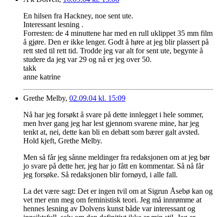
En hilsen fra Hackney, noe sent ute.
Interessant lesning .
Forresten: de 4 minuttene har med en rull uklippet 35 mm film
å gjøre. Den er ikke lenger. Godt å høre at jeg blir plassert på
rett sted til rett tid. Trodde jeg var alt for sent ute, begynte å
studere da jeg var 29 og nå er jeg over 50.
takk
anne katrine
Grethe Melby,
02.09.04 kl. 15:09
Nå har jeg forsøkt å svare på dette innlegget i hele sommer,
men hver gang jeg har lest gjennom svarene mine, har jeg
tenkt at, nei, dette kan bli en debatt som bærer galt avsted.
Hold kjeft, Grethe Melby.
Men så får jeg sånne meldinger fra redaksjonen om at jeg bør
jo svare på dette her, jeg har jo fått en kommentar. Så nå får
jeg forsøke. Så redaksjonen blir fornøyd, i alle fall.
La det være sagt: Det er ingen tvil om at Sigrun Åsebø kan og
vet mer enn meg om feministisk teori. Jeg må innrømme at
hennes lesning av Dolvens kunst både var interessant og