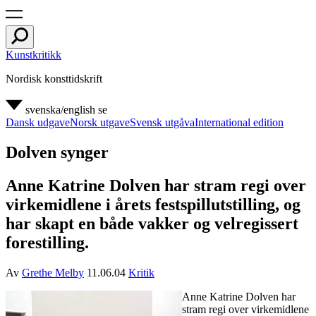
Kunstkritikk
Nordisk konsttidskrift
svenska/english
se
Dansk udgave
Norsk utgave
Svensk utgåva
International edition
Dolven synger
Anne Katrine Dolven har stram regi over
virkemidlene i årets festspillutstilling, og
har skapt en både vakker og velregissert
forestilling.
Av
Grethe Melby
11.06.04
Kritik
Anne Katrine Dolven har
stram regi over virkemidlene