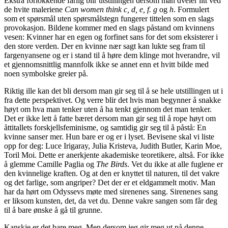
Ekstra forlokkende farlig blir utstillingen dersom man dveler litt ved
de hvite maleriene
Can women think c, d, e, f. g
og
h
. Formulert
som et spørsmål uten spørsmålstegn fungerer tittelen som en slags
provokasjon. Bildene kommer med en slags påstand om kvinnens
vesen: Kvinner har en egen og forfinet sans for det som eksisterer i
den store verden. Der en kvinne nær sagt kan lukte seg fram til
fargenyansene og er i stand til å høre dem klinge mot hverandre, vil
et gjennomsnittlig mannfolk ikke se annet enn et hvitt bilde med
noen symbolske greier på.
Riktig ille kan det bli dersom man gir seg til å se hele utstillingen ut i
fra dette perspektivet. Og verre blir det hvis man begynner å snakke
høyt om hva man tenker uten å ha tenkt gjennom det man tenker.
Det er ikke lett å fatte bæret dersom man gir seg til å rope høyt om
åttitallets forskjellsfeminisme, og samtidig gir seg til å påstå: En
kvinne sanser mer. Hun bare er og er i lyset. Bevisene skal vi liste
opp for deg: Luce Irigaray, Julia Kristeva, Judith Butler, Karin Moe,
Toril Moi. Dette er anerkjente akademiske teoretikere, altså. For ikke
å glemme Camille Paglia og
The Birds
. Vet du ikke at alle fuglene er
den kvinnelige kraften. Og at den er knyttet til naturen, til det vakre
og det farlige, som angriper? Det der er et eldgammelt motiv. Man
har da hørt om Odyssevs møte med sirenenes sang. Sirenenes sang
er liksom kunsten, det, da vet du. Denne vakre sangen som får deg
til å bare ønske å gå til grunne.
Kanskje er det bare meg. Men dersom jeg gir meg ut på denne