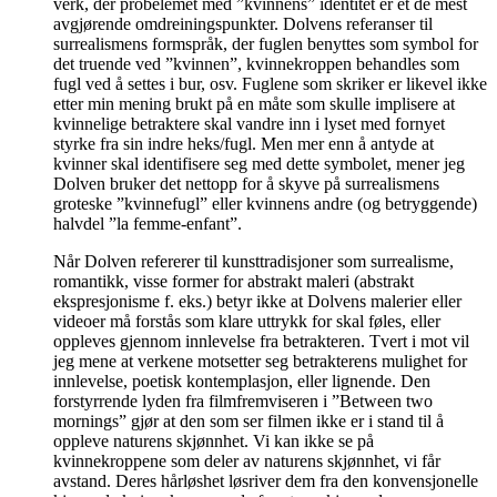
verk, der probelemet med ”kvinnens” identitet er et de mest
avgjørende omdreiningspunkter. Dolvens referanser til
surrealismens formspråk, der fuglen benyttes som symbol for
det truende ved ”kvinnen”, kvinnekroppen behandles som
fugl ved å settes i bur, osv. Fuglene som skriker er likevel ikke
etter min mening brukt på en måte som skulle implisere at
kvinnelige betraktere skal vandre inn i lyset med fornyet
styrke fra sin indre heks/fugl. Men mer enn å antyde at
kvinner skal identifisere seg med dette symbolet, mener jeg
Dolven bruker det nettopp for å skyve på surrealismens
groteske ”kvinnefugl” eller kvinnens andre (og betryggende)
halvdel ”la femme-enfant”.
Når Dolven refererer til kunsttradisjoner som surrealisme,
romantikk, visse former for abstrakt maleri (abstrakt
ekspresjonisme f. eks.) betyr ikke at Dolvens malerier eller
videoer må forstås som klare uttrykk for skal føles, eller
oppleves gjennom innlevelse fra betrakteren. Tvert i mot vil
jeg mene at verkene motsetter seg betrakterens mulighet for
innlevelse, poetisk kontemplasjon, eller lignende. Den
forstyrrende lyden fra filmfremviseren i ”Between two
mornings” gjør at den som ser filmen ikke er i stand til å
oppleve naturens skjønnhet. Vi kan ikke se på
kvinnekroppene som deler av naturens skjønnhet, vi får
avstand. Deres hårløshet løsriver dem fra den konvensjonelle