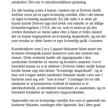
antakelser. Det ene er uttrykksestikkens grunnlag.
En slik lesning synes å bunne i tanken om at Dolven skulle
forfekte troen på en egen kvinnelig estetikk, eller i det minste
en egen kvinnelig skaperkraft. En slik måte å se dette på
kunne knytte Dolven opp mot trekk ved enkelte av de tidlige
kvinnebevegelsen i USA, der en, som et motsvar på den
verden dominert av menn søkte etter å finne et felles ståsted
der en kunne begrepsfeste en kvinnelig skaperkraft, og om det
som resultat av dette fantes et eget kvinnelig språk i kunsten.
Kunstkritikere som Lucy Lippard diskuterte blant annet om
kvinners formspråk kunne beskrives som mer sentrert enn
menns. Dette sentrerte hadde sitt utgangspunkt i den
symbolske forståelse av menns og kvinners anatomi. Grovt
forenklet kunne en si at sirklene i Dolvens bilder skulle kunne
knytte henne opp mot denne ”kvinnelige skaperkraft”, og at
hun ved å tegne sirkler istedenfor firkanter skulle være mer i
harmoni med seg selv ”som kvinne”. Grunlaget for en slik
antakelse er at kunstnerens forhold til maleriet er et
uttrykksforhold, at identiteten bestemmes av anatomien, og en
forenklet forståelse av maleriets fargesymbolikk.
Spørsmålet om en kvinnelige estetikk lest som et spørsmål om
konkrete firkanter, rundinger eller lignende, har i liten grad