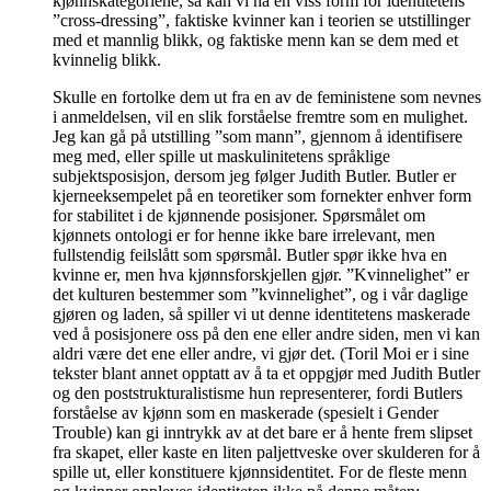
kjønnskategoriene, så kan vi ha en viss form for identitetens
”cross-dressing”, faktiske kvinner kan i teorien se utstillinger
med et mannlig blikk, og faktiske menn kan se dem med et
kvinnelig blikk.
Skulle en fortolke dem ut fra en av de feministene som nevnes
i anmeldelsen, vil en slik forståelse fremtre som en mulighet.
Jeg kan gå på utstilling ”som mann”, gjennom å identifisere
meg med, eller spille ut maskulinitetens språklige
subjektsposisjon, dersom jeg følger Judith Butler. Butler er
kjerneeksempelet på en teoretiker som fornekter enhver form
for stabilitet i de kjønnende posisjoner. Spørsmålet om
kjønnets ontologi er for henne ikke bare irrelevant, men
fullstendig feilslått som spørsmål. Butler spør ikke hva en
kvinne er, men hva kjønnsforskjellen gjør. ”Kvinnelighet” er
det kulturen bestemmer som ”kvinnelighet”, og i vår daglige
gjøren og laden, så spiller vi ut denne identitetens maskerade
ved å posisjonere oss på den ene eller andre siden, men vi kan
aldri være det ene eller andre, vi gjør det. (Toril Moi er i sine
tekster blant annet opptatt av å ta et oppgjør med Judith Butler
og den poststrukturalistisme hun representerer, fordi Butlers
forståelse av kjønn som en maskerade (spesielt i Gender
Trouble) kan gi inntrykk av at det bare er å hente frem slipset
fra skapet, eller kaste en liten paljettveske over skulderen for å
spille ut, eller konstituere kjønnsidentitet. For de fleste menn