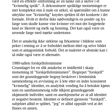
vært en effektiv omforming av en tanke om å skrive i et
”kvinnelig språk”. Å dekonstruere språklige motsetninger er
mer komplekst enn å male en sirkel, så spørsmålet om å kunne
uttrykke noe ”kvinnelig” knyttes sjelden til det konkrete i det
formale. Hvitt er derfor ikke nødvendigvis en positiv og lys
farge som skulle kunne vise kvinner vei mot det forgjettede
land av likerett og melk og honning. Det kan også være en
uroende farge med mørke undertoner.
Det er antakelig ikke sirklene og firkantene i bildene som
peker i retning av å se forholdet mellom tittel og selve bildet
som et antagonistisk forhold. Det at maleriet er abstrakt kan i
så måte også være et alternativ.
1980-tallets forskjellsfeminisme
Grunnlaget for en slik antakelse er imidlertid i skarp
motsetning til ”forskjellsfeminismen”. Begrepet ”forskjell”
som det grunnleggende begrep beskriver i feministisk
sammenheng en avvisning av å lete etter en indre konsistent
”kvinnelig” identitet, en analytisk vending fra å betrakte kjønn
som en samfunnsmessig rolle tilkjent grunnleggende
ukjønnede individer, samt en anerkjennelse av at all identitet
er negativt bestemt. Identitet er definert gjennom ”forskjell”,
subjektet alltid er splittet, ”jeg” er alltid oppstått ved at det
finnes en annen.