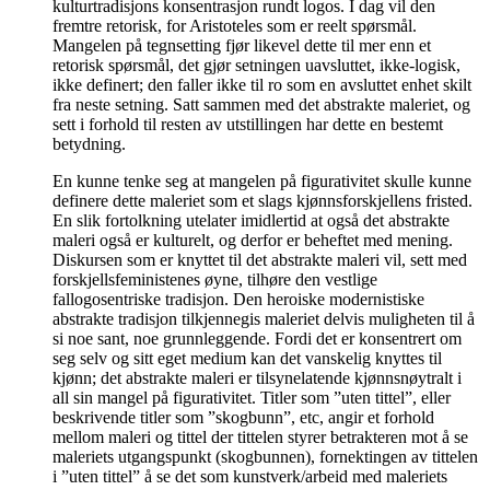
kulturtradisjons konsentrasjon rundt logos. I dag vil den
fremtre retorisk, for Aristoteles som er reelt spørsmål.
Mangelen på tegnsetting fjør likevel dette til mer enn et
retorisk spørsmål, det gjør setningen uavsluttet, ikke-logisk,
ikke definert; den faller ikke til ro som en avsluttet enhet skilt
fra neste setning. Satt sammen med det abstrakte maleriet, og
sett i forhold til resten av utstillingen har dette en bestemt
betydning.
En kunne tenke seg at mangelen på figurativitet skulle kunne
definere dette maleriet som et slags kjønnsforskjellens fristed.
En slik fortolkning utelater imidlertid at også det abstrakte
maleri også er kulturelt, og derfor er beheftet med mening.
Diskursen som er knyttet til det abstrakte maleri vil, sett med
forskjellsfeministenes øyne, tilhøre den vestlige
fallogosentriske tradisjon. Den heroiske modernistiske
abstrakte tradisjon tilkjennegis maleriet delvis muligheten til å
si noe sant, noe grunnleggende. Fordi det er konsentrert om
seg selv og sitt eget medium kan det vanskelig knyttes til
kjønn; det abstrakte maleri er tilsynelatende kjønnsnøytralt i
all sin mangel på figurativitet. Titler som ”uten tittel”, eller
beskrivende titler som ”skogbunn”, etc, angir et forhold
mellom maleri og tittel der tittelen styrer betrakteren mot å se
maleriets utgangspunkt (skogbunnen), fornektingen av tittelen
i ”uten tittel” å se det som kunstverk/arbeid med maleriets