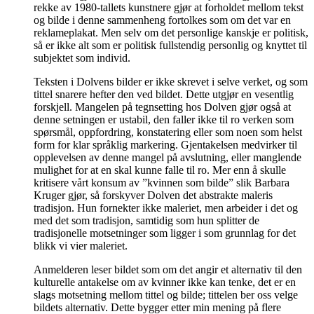
rekke av 1980-tallets kunstnere gjør at forholdet mellom tekst
og bilde i denne sammenheng fortolkes som om det var en
reklameplakat. Men selv om det personlige kanskje er politisk,
så er ikke alt som er politisk fullstendig personlig og knyttet til
subjektet som individ.
Teksten i Dolvens bilder er ikke skrevet i selve verket, og som
tittel snarere hefter den ved bildet. Dette utgjør en vesentlig
forskjell. Mangelen på tegnsetting hos Dolven gjør også at
denne setningen er ustabil, den faller ikke til ro verken som
spørsmål, oppfordring, konstatering eller som noen som helst
form for klar språklig markering. Gjentakelsen medvirker til
opplevelsen av denne mangel på avslutning, eller manglende
mulighet for at en skal kunne falle til ro. Mer enn å skulle
kritisere vårt konsum av ”kvinnen som bilde” slik Barbara
Kruger gjør, så forskyver Dolven det abstrakte maleris
tradisjon. Hun fornekter ikke maleriet, men arbeider i det og
med det som tradisjon, samtidig som hun splitter de
tradisjonelle motsetninger som ligger i som grunnlag for det
blikk vi vier maleriet.
Anmelderen leser bildet som om det angir et alternativ til den
kulturelle antakelse om av kvinner ikke kan tenke, det er en
slags motsetning mellom tittel og bilde; tittelen ber oss velge
bildets alternativ. Dette bygger etter min mening på flere