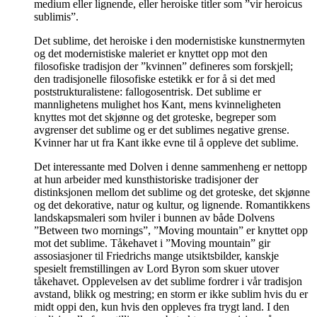
medium eller lignende, eller heroiske titler som ”vir heroicus
sublimis”.
Det sublime, det heroiske i den modernistiske kunstnermyten
og det modernistiske maleriet er knyttet opp mot den
filosofiske tradisjon der ”kvinnen” defineres som forskjell;
den tradisjonelle filosofiske estetikk er for å si det med
poststrukturalistene: fallogosentrisk. Det sublime er
mannlighetens mulighet hos Kant, mens kvinneligheten
knyttes mot det skjønne og det groteske, begreper som
avgrenser det sublime og er det sublimes negative grense.
Kvinner har ut fra Kant ikke evne til å oppleve det sublime.
Det interessante med Dolven i denne sammenheng er nettopp
at hun arbeider med kunsthistoriske tradisjoner der
distinksjonen mellom det sublime og det groteske, det skjønne
og det dekorative, natur og kultur, og lignende. Romantikkens
landskapsmaleri som hviler i bunnen av både Dolvens
”Between two mornings”, ”Moving mountain” er knyttet opp
mot det sublime. Tåkehavet i ”Moving mountain” gir
assosiasjoner til Friedrichs mange utsiktsbilder, kanskje
spesielt fremstillingen av Lord Byron som skuer utover
tåkehavet. Opplevelsen av det sublime fordrer i vår tradisjon
avstand, blikk og mestring; en storm er ikke sublim hvis du er
midt oppi den, kun hvis den oppleves fra trygt land. I den