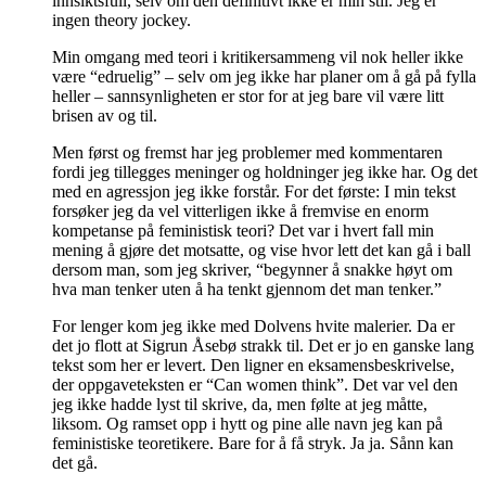
innsiktsfull, selv om den definitivt ikke er min stil. Jeg er
ingen theory jockey.
Min omgang med teori i kritikersammeng vil nok heller ikke
være “edruelig” – selv om jeg ikke har planer om å gå på fylla
heller – sannsynligheten er stor for at jeg bare vil være litt
brisen av og til.
Men først og fremst har jeg problemer med kommentaren
fordi jeg tillegges meninger og holdninger jeg ikke har. Og det
med en agressjon jeg ikke forstår. For det første: I min tekst
forsøker jeg da vel vitterligen ikke å fremvise en enorm
kompetanse på feministisk teori? Det var i hvert fall min
mening å gjøre det motsatte, og vise hvor lett det kan gå i ball
dersom man, som jeg skriver, “begynner å snakke høyt om
hva man tenker uten å ha tenkt gjennom det man tenker.”
For lenger kom jeg ikke med Dolvens hvite malerier. Da er
det jo flott at Sigrun Åsebø strakk til. Det er jo en ganske lang
tekst som her er levert. Den ligner en eksamensbeskrivelse,
der oppgaveteksten er “Can women think”. Det var vel den
jeg ikke hadde lyst til skrive, da, men følte at jeg måtte,
liksom. Og ramset opp i hytt og pine alle navn jeg kan på
feministiske teoretikere. Bare for å få stryk. Ja ja. Sånn kan
det gå.