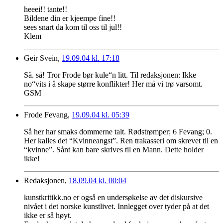
heeei!! tante!!
Bildene din er kjeempe fine!!
sees snart da kom til oss til jul!!
Klem
Geir Svein,
19.09.04 kl. 17:18
Så. så! Tror Frode bør kule“n litt. Til redaksjonen: Ikke
no“vits i å skape større konflikter! Her må vi trø varsomt.
GSM
Frode Fevang,
19.09.04 kl. 05:39
Så her har smaks dommerne talt. Rødstrømper; 6 Fevang; 0.
Her kalles det “Kvinneangst”. Ren trakasseri om skrevet til en
“kvinne”. Sånt kan bare skrives til en Mann. Dette holder
ikke!
Redaksjonen,
18.09.04 kl. 00:04
kunstkritikk.no er også en undersøkelse av det diskursive
nivået i det norske kunstlivet. Innlegget over tyder på at det
ikke er så høyt.