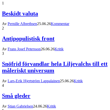
1
Beskidt valuta
Av
Pernille Albrethsen
25.06.26
Kommentar
2
Antipopulistisk front
Av
Frans Josef Petersson
26.06.26
Kritik
3
Snöfrid förvandlar hela Liljevalchs till ett
måleriskt universum
Av
Lars-Erik Hjertström Lappalainen
25.06.26
Kritik
4
Små gleder
Av
Stian Gabrielsen
24.06.26
Kritik