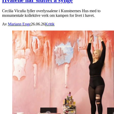
Hvalene har sluttet å synge
Cecilia Vicuña fyller overlyssalene i Kunstnernes Hus med to
monumentale kollektive verk om kampen for livet i havet.
Av
Mariann Enge
26.06.26
Kritik