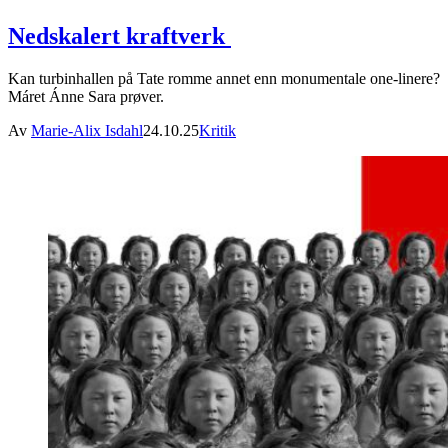
Nedskalert kraftverk
Kan turbinhallen på Tate romme annet enn monumentale one-linere?
Máret Ánne Sara prøver.
Av
Marie-Alix Isdahl
24.10.25
Kritik