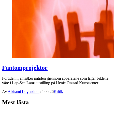
Fantomprojektor
Fortiden hjemsøker nåtiden gjennom apparatene som lager bildene
våre i Lap-See Lams utstilling på Henie Onstad Kunstsenter.
Av
Abirami Logendran
25.06.26
Kritik
Mest lästa
1