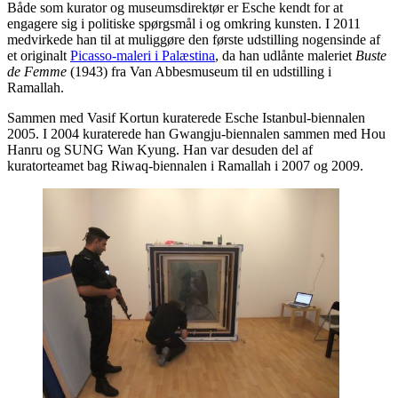
Både som kurator og museumsdirektør er Esche kendt for at
engagere sig i politiske spørgsmål i og omkring kunsten. I 2011
medvirkede han til at muliggøre den første udstilling nogensinde af
et originalt
Picasso-maleri i Palæstina
, da han udlånte maleriet
Buste
de Femme
(1943) fra Van Abbesmuseum til en udstilling i
Ramallah.
Sammen med Vasif Kortun kuraterede Esche Istanbul-biennalen
2005. I 2004 kuraterede han Gwangju-biennalen sammen med Hou
Hanru og SUNG Wan Kyung. Han var desuden del af
kuratorteamet bag Riwaq-biennalen i Ramallah i 2007 og 2009.