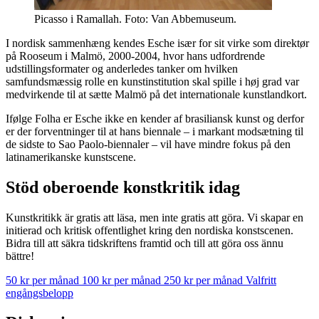
Picasso i Ramallah. Foto: Van Abbemuseum.
I nordisk sammenhæng kendes Esche især for sit virke som direktør
på Rooseum i Malmö, 2000-2004, hvor hans udfordrende
udstillingsformater og anderledes tanker om hvilken
samfundsmæssig rolle en kunstinstitution skal spille i høj grad var
medvirkende til at sætte Malmö på det internationale kunstlandkort.
Ifølge Folha er Esche ikke en kender af brasiliansk kunst og derfor
er der forventninger til at hans biennale – i markant modsætning til
de sidste to Sao Paolo-biennaler – vil have mindre fokus på den
latinamerikanske kunstscene.
Stöd oberoende konstkritik idag
Kunstkritikk är gratis att läsa, men inte gratis att göra. Vi skapar en
initierad och kritisk offentlighet kring den nordiska konstscenen.
Bidra till att säkra tidskriftens framtid och till att göra oss ännu
bättre!
50 kr per månad
100 kr per månad
250 kr per månad
Valfritt
engångsbelopp