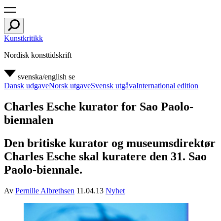
Kunstkritikk
Nordisk konsttidskrift
svenska/english
se
Dansk udgave
Norsk utgave
Svensk utgåva
International edition
Charles Esche kurator for Sao Paolo-
biennalen
Den britiske kurator og museumsdirektør
Charles Esche skal kuratere den 31. Sao
Paolo-biennale.
Av
Pernille Albrethsen
11.04.13
Nyhet