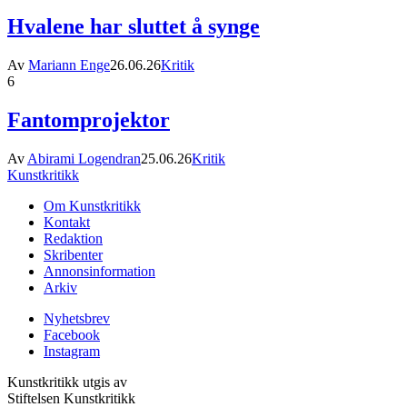
Hvalene har sluttet å synge
Av
Mariann Enge
26.06.26
Kritik
6
Fantomprojektor
Av
Abirami Logendran
25.06.26
Kritik
Kunstkritikk
Om Kunstkritikk
Kontakt
Redaktion
Skribenter
Annonsinformation
Arkiv
Nyhetsbrev
Facebook
Instagram
Kunstkritikk utgis av
Stiftelsen Kunstkritikk