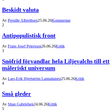
Beskidt valuta
Av
Pernille Albrethsen
25.06.26
Kommentar
2
Antipopulistisk front
Av
Frans Josef Petersson
26.06.26
Kritik
3
Snöfrid förvandlar hela Liljevalchs till ett
måleriskt universum
Av
Lars-Erik Hjertström Lappalainen
25.06.26
Kritik
4
Små gleder
Av
Stian Gabrielsen
24.06.26
Kritik
5