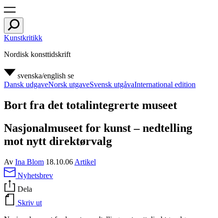
Kunstkritikk
Nordisk konsttidskrift
svenska/english
se
Dansk udgave
Norsk utgave
Svensk utgåva
International edition
Bort fra det totalintegrerte museet
Nasjonalmuseet for kunst – nedtelling
mot nytt direktørvalg
Av
Ina Blom
18.10.06
Artikel
Nyhetsbrev
Dela
Skriv ut