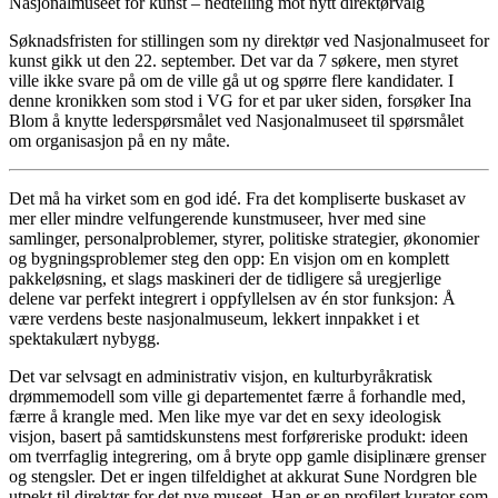
Nasjonalmuseet for kunst – nedtelling mot nytt direktørvalg
Søknadsfristen for stillingen som ny direktør ved Nasjonalmuseet for
kunst gikk ut den 22. september. Det var da 7 søkere, men styret
ville ikke svare på om de ville gå ut og spørre flere kandidater. I
denne kronikken som stod i VG for et par uker siden, forsøker Ina
Blom å knytte lederspørsmålet ved Nasjonalmuseet til spørsmålet
om organisasjon på en ny måte.
Det må ha virket som en god idé. Fra det kompliserte buskaset av
mer eller mindre velfungerende kunstmuseer, hver med sine
samlinger, personalproblemer, styrer, politiske strategier, økonomier
og bygningsproblemer steg den opp: En visjon om en komplett
pakkeløsning, et slags maskineri der de tidligere så uregjerlige
delene var perfekt integrert i oppfyllelsen av én stor funksjon: Å
være verdens beste nasjonalmuseum, lekkert innpakket i et
spektakulært nybygg.
Det var selvsagt en administrativ visjon, en kulturbyråkratisk
drømmemodell som ville gi departementet færre å forhandle med,
færre å krangle med. Men like mye var det en sexy ideologisk
visjon, basert på samtidskunstens mest forføreriske produkt: ideen
om tverrfaglig integrering, om å bryte opp gamle disiplinære grenser
og stengsler. Det er ingen tilfeldighet at akkurat Sune Nordgren ble
utpekt til direktør for det nye museet. Han er en profilert kurator som