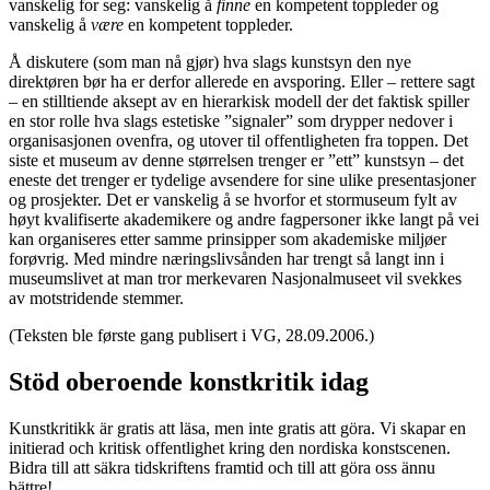
vanskelig for seg: vanskelig å
finne
en kompetent toppleder og
vanskelig å
være
en kompetent toppleder.
Å diskutere (som man nå gjør) hva slags kunstsyn den nye
direktøren bør ha er derfor allerede en avsporing. Eller – rettere sagt
– en stilltiende aksept av en hierarkisk modell der det faktisk spiller
en stor rolle hva slags estetiske ”signaler” som drypper nedover i
organisasjonen ovenfra, og utover til offentligheten fra toppen. Det
siste et museum av denne størrelsen trenger er ”ett” kunstsyn – det
eneste det trenger er tydelige avsendere for sine ulike presentasjoner
og prosjekter. Det er vanskelig å se hvorfor et stormuseum fylt av
høyt kvalifiserte akademikere og andre fagpersoner ikke langt på vei
kan organiseres etter samme prinsipper som akademiske miljøer
forøvrig. Med mindre næringslivsånden har trengt så langt inn i
museumslivet at man tror merkevaren Nasjonalmuseet vil svekkes
av motstridende stemmer.
(Teksten ble første gang publisert i VG, 28.09.2006.)
Stöd oberoende konstkritik idag
Kunstkritikk är gratis att läsa, men inte gratis att göra. Vi skapar en
initierad och kritisk offentlighet kring den nordiska konstscenen.
Bidra till att säkra tidskriftens framtid och till att göra oss ännu
bättre!