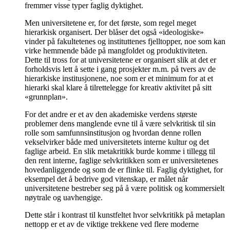
fremmer visse typer faglig dyktighet.
Men universitetene er, for det første, som regel meget
hierarkisk organisert. Der blåser det også «ideologiske»
vinder på fakultetenes og instituttenes fjelltopper, noe som kan
virke hemmende både på mangfoldet og produktiviteten.
Dette til tross for at universitetene er organisert slik at det er
forholdsvis lett å sette i gang prosjekter m.m. på tvers av de
hierarkiske institusjonene, noe som er et minimum for at et
hierarki skal klare å tilrettelegge for kreativ aktivitet på sitt
«grunnplan».
For det andre er et av den akademiske verdens største
problemer dens manglende evne til å være selvkritisk til sin
rolle som samfunnsinstitusjon og hvordan denne rollen
vekselvirker både med universitetets interne kultur og det
faglige arbeid. En slik metakritikk burde komme i tillegg til
den rent interne, faglige selvkritikken som er universitetenes
hovedanliggende og som de er flinke til. Faglig dyktighet, for
eksempel det å bedrive god vitenskap, er målet når
universitetene bestreber seg på å være politisk og kommersielt
nøytrale og uavhengige.
Dette står i kontrast til kunstfeltet hvor selvkritikk på metaplan
nettopp er et av de viktige trekkene ved flere moderne