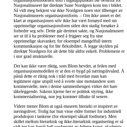
organisasjonsmodellen som i utgangspunktet ble bestemt for
Nasjonalmuseet før direktør Sune Nordgren kom inn i bildet.
Så vidt meg bekjent var ikke Nordgren noen stor tilhenger av
Nasjonalmuseets organisasjonsform. – Om ikke annet er det
klart at organisasjonen selv ikke har vært fornøyd med sin
opprinnelige organisasjonsform siden den stadig forsøker å
forbedre seg selv. Dette går derimot sakte, og Nasjonalmuseet
ser ut til å ha problemer med å frigjøre seg fra sine
opprinnelige skavanker, for eksempel mangelfull intern
kommunikasjon og for lite fleksibilitet. Å legge skylden på
direktør Nordgren for alt dette blir altfor enkelt. Problemene er
i stor grad strukturelle.
Det kan ikke være riktig, som Blom hevder, at feilen med
organisasjonsmodellen er at den er bygd på næringslivsånd. Å
påstå dette er riktig nok i tråd med hvordan man kan
legitimere egne utspill ved å sverte sine motstandere som
kommersielle, men i denne sammenhengen virker det bare
tåkeleggende. Sakens kjerne her er politisk styring, ikke
kommersialisering, noe jeg kommer tilbake til senere.
Videre mener Blom at også museets hierarki er inspirert av
næringslivet. Trolig har hun visse eldre former for industriell
produksjon i tankene (for eksempel såkalt fordisme). Men
skillet mellom hierarkisk og ikke-hierarkisk organisering er så
vidt jeg kan forstå helt uavhengig av feltene kunst, akademia,