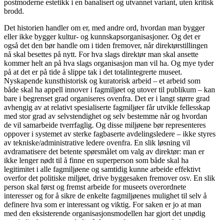
postmoderne estetikk i en banalisert og utvannet variant, uten kritisk
brodd.
Det historien handler om er, med andre ord, hvordan man bygger
eller ikke bygger kultur- og kunnskapsorganisasjoner. Og det er
også det den bør handle om i tiden fremover, når direktørstillingen
nå skal besettes på nytt. For hva slags direktør man skal ansette
kommer helt an på hva slags organisasjon man vil ha. Og mye tyder
på at det er på tide å slippe tak i det totalintegrerte museet.
Nyskapende kunsthistorisk og kuratorisk arbeid – et arbeid som
både skal ha appell innover i fagmiljøet og utover til publikum – kan
bare i begrenset grad organiseres ovenfra. Det er i langt større grad
avhengig av at relativt spesialiserte fagmiljøer får utvikle fellesskap
med stor grad av selvstendighet og selv bestemme når og hvordan
de vil samarbeide tverrfaglig. Og disse miljøene bør representeres
oppover i systemet av sterke fagbaserte avdelingsledere – ikke styres
av tekniske/administrative ledere ovenfra. En slik løsning vil
avdramatisere det betente spørsmålet om valg av direktør: man er
ikke lenger nødt til å finne en superperson som både skal ha
legitimitet i alle fagmiljøene og samtidig kunne arbeide effektivt
overfor det politiske miljøet, drive byggesaken fremover osv. En slik
person skal først og fremst arbeide for museets overordnete
interesser og for å sikre de enkelte fagmiljøenes mulighet til selv å
definere hva som er interessant og viktig. For saken er jo at man
med den eksisterende organisasjonsmodellen har gjort det unødig