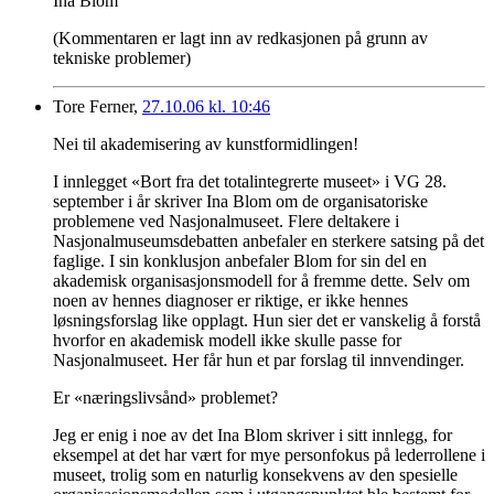
Ina Blom
(Kommentaren er lagt inn av redkasjonen på grunn av
tekniske problemer)
Tore Ferner,
27.10.06 kl. 10:46
Nei til akademisering av kunstformidlingen!
I innlegget «Bort fra det totalintegrerte museet» i VG 28.
september i år skriver Ina Blom om de organisatoriske
problemene ved Nasjonalmuseet. Flere deltakere i
Nasjonalmuseumsdebatten anbefaler en sterkere satsing på det
faglige. I sin konklusjon anbefaler Blom for sin del en
akademisk organisasjonsmodell for å fremme dette. Selv om
noen av hennes diagnoser er riktige, er ikke hennes
løsningsforslag like opplagt. Hun sier det er vanskelig å forstå
hvorfor en akademisk modell ikke skulle passe for
Nasjonalmuseet. Her får hun et par forslag til innvendinger.
Er «næringslivsånd» problemet?
Jeg er enig i noe av det Ina Blom skriver i sitt innlegg, for
eksempel at det har vært for mye personfokus på lederrollene i
museet, trolig som en naturlig konsekvens av den spesielle