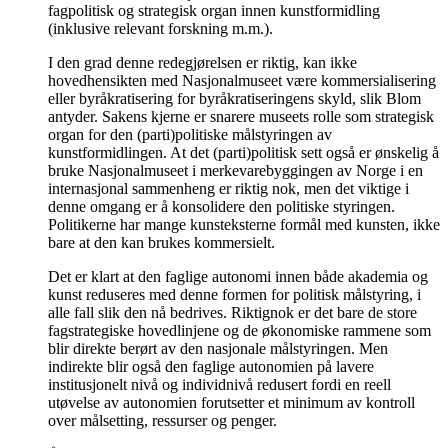
fagpolitisk og strategisk organ innen kunstformidling
(inklusive relevant forskning m.m.).
I den grad denne redegjørelsen er riktig, kan ikke
hovedhensikten med Nasjonalmuseet være kommersialisering
eller byråkratisering for byråkratiseringens skyld, slik Blom
antyder. Sakens kjerne er snarere museets rolle som strategisk
organ for den (parti)politiske målstyringen av
kunstformidlingen. At det (parti)politisk sett også er ønskelig å
bruke Nasjonalmuseet i merkevarebyggingen av Norge i en
internasjonal sammenheng er riktig nok, men det viktige i
denne omgang er å konsolidere den politiske styringen.
Politikerne har mange kunsteksterne formål med kunsten, ikke
bare at den kan brukes kommersielt.
Det er klart at den faglige autonomi innen både akademia og
kunst reduseres med denne formen for politisk målstyring, i
alle fall slik den nå bedrives. Riktignok er det bare de store
fagstrategiske hovedlinjene og de økonomiske rammene som
blir direkte berørt av den nasjonale målstyringen. Men
indirekte blir også den faglige autonomien på lavere
institusjonelt nivå og individnivå redusert fordi en reell
utøvelse av autonomien forutsetter et minimum av kontroll
over målsetting, ressurser og penger.