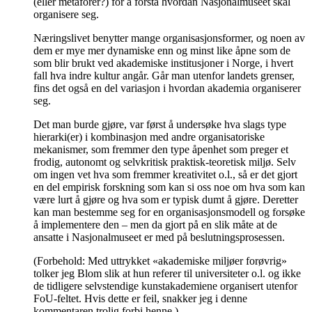
(eller metaforer?) for å forstå hvordan Nasjonalmuseet skal
organisere seg.
Næringslivet benytter mange organisasjonsformer, og noen av
dem er mye mer dynamiske enn og minst like åpne som de
som blir brukt ved akademiske institusjoner i Norge, i hvert
fall hva indre kultur angår. Går man utenfor landets grenser,
fins det også en del variasjon i hvordan akademia organiserer
seg.
Det man burde gjøre, var først å undersøke hva slags type
hierarki(er) i kombinasjon med andre organisatoriske
mekanismer, som fremmer den type åpenhet som preger et
frodig, autonomt og selvkritisk praktisk-teoretisk miljø. Selv
om ingen vet hva som fremmer kreativitet o.l., så er det gjort
en del empirisk forskning som kan si oss noe om hva som kan
være lurt å gjøre og hva som er typisk dumt å gjøre. Deretter
kan man bestemme seg for en organisasjonsmodell og forsøke
å implementere den – men da gjort på en slik måte at de
ansatte i Nasjonalmuseet er med på beslutningsprosessen.
(Forbehold: Med uttrykket «akademiske miljøer forøvrig»
tolker jeg Blom slik at hun referer til universiteter o.l. og ikke
de tidligere selvstendige kunstakademiene organisert utenfor
FoU-feltet. Hvis dette er feil, snakker jeg i denne
kommentaren trolig forbi henne.)