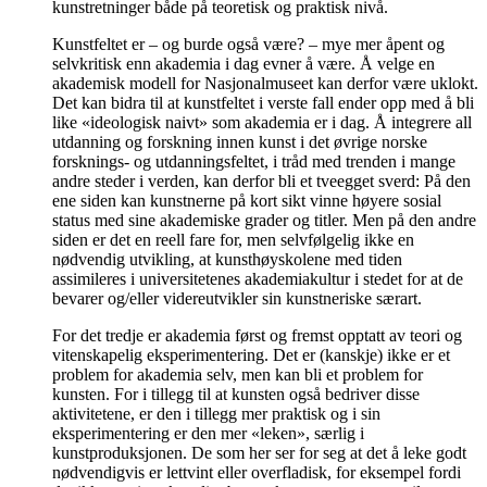
kunstretninger både på teoretisk og praktisk nivå.
Kunstfeltet er – og burde også være? – mye mer åpent og
selvkritisk enn akademia i dag evner å være. Å velge en
akademisk modell for Nasjonalmuseet kan derfor være uklokt.
Det kan bidra til at kunstfeltet i verste fall ender opp med å bli
like «ideologisk naivt» som akademia er i dag. Å integrere all
utdanning og forskning innen kunst i det øvrige norske
forsknings- og utdanningsfeltet, i tråd med trenden i mange
andre steder i verden, kan derfor bli et tveegget sverd: På den
ene siden kan kunstnerne på kort sikt vinne høyere sosial
status med sine akademiske grader og titler. Men på den andre
siden er det en reell fare for, men selvfølgelig ikke en
nødvendig utvikling, at kunsthøyskolene med tiden
assimileres i universitetenes akademiakultur i stedet for at de
bevarer og/eller videreutvikler sin kunstneriske særart.
For det tredje er akademia først og fremst opptatt av teori og
vitenskapelig eksperimentering. Det er (kanskje) ikke er et
problem for akademia selv, men kan bli et problem for
kunsten. For i tillegg til at kunsten også bedriver disse
aktivitetene, er den i tillegg mer praktisk og i sin
eksperimentering er den mer «leken», særlig i
kunstproduksjonen. De som her ser for seg at det å leke godt
nødvendigvis er lettvint eller overfladisk, for eksempel fordi