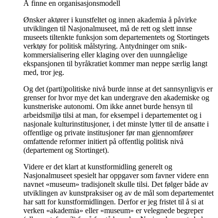
Å finne en organisasjonsmodell
Ønsker aktører i kunstfeltet og innen akademia å påvirke
utviklingen til Nasjonalmuseet, må de rett og slett innse
museets tiltenkte funksjon som departementets og Stortingets
verktøy for politisk målstyring. Antydninger om snik-
kommersialisering eller klaging over den uunngåelige
ekspansjonen til byråkratiet kommer man neppe særlig langt
med, tror jeg.
Og det (parti)politiske nivå burde innse at det sannsynligvis er
grenser for hvor mye det kan undergrave den akademiske og
kunstneriske autonomi. Om ikke annet burde hensyn til
arbeidsmiljø tilsi at man, for eksempel i departementet og i
nasjonale kulturinstitusjoner, i det minste lytter til de ansatte i
offentlige og private institusjoner før man gjennomfører
omfattende reformer initiert på offentlig politisk nivå
(departement og Stortinget).
Videre er det klart at kunstformidling generelt og
Nasjonalmuseet spesielt har oppgaver som favner videre enn
navnet «museum» tradisjonelt skulle tilsi. Det følger både av
utviklingen av kunstpraksiser og av de mål som departementet
har satt for kunstformidlingen. Derfor er jeg fristet til å si at
verken «akademia» eller «museum» er velegnede begreper