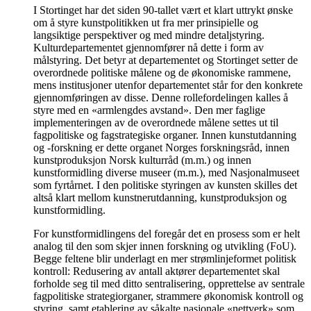
I Stortinget har det siden 90-tallet vært et klart uttrykt ønske
om å styre kunstpolitikken ut fra mer prinsipielle og
langsiktige perspektiver og med mindre detaljstyring.
Kulturdepartementet gjennomfører nå dette i form av
målstyring. Det betyr at departementet og Stortinget setter de
overordnede politiske målene og de økonomiske rammene,
mens institusjoner utenfor departementet står for den konkrete
gjennomføringen av disse. Denne rollefordelingen kalles å
styre med en «armlengdes avstand». Den mer faglige
implementeringen av de overordnede målene settes ut til
fagpolitiske og fagstrategiske organer. Innen kunstutdanning
og -forskning er dette organet Norges forskningsråd, innen
kunstproduksjon Norsk kulturråd (m.m.) og innen
kunstformidling diverse museer (m.m.), med Nasjonalmuseet
som fyrtårnet. I den politiske styringen av kunsten skilles det
altså klart mellom kunstnerutdanning, kunstproduksjon og
kunstformidling.
For kunstformidlingens del foregår det en prosess som er helt
analog til den som skjer innen forskning og utvikling (FoU).
Begge feltene blir underlagt en mer strømlinjeformet politisk
kontroll: Redusering av antall aktører departementet skal
forholde seg til med ditto sentralisering, opprettelse av sentrale
fagpolitiske strategiorganer, strammere økonomisk kontroll og
styring, samt etablering av såkalte nasjonale «nettverk» som