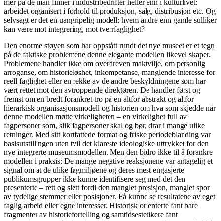
mer på de man finner i industribedrifter heller enn i kulturlivet:
arbeidet organisert i forhold til produksjon, salg, distribusjon etc. Og
selvsagt er det en uangripelig modell: hvem andre enn gamle sulliker
kan være mot integrering, mot tverrfaglighet?
Den enorme støyen som har oppstått rundt det nye museet er et tegn
på de faktiske problemene denne elegante modellen likevel skaper.
Problemene handler ikke om overdreven maktvilje, om personlig
arroganse, om historieløshet, inkompetanse, manglende interesse for
reell faglighet eller en rekke av de andre beskyldningene som har
vært rettet mot den avtroppende direktøren. De handler først og
fremst om en bredt forankret tro på en altfor abstrakt og altfor
hierarkisk organisasjonsmodell og historien om hva som skjedde når
denne modellen møtte virkeligheten – en virkelighet full av
fagpersoner som, slik fagpersoner skal og bør, drar i mange ulike
retninger. Med sitt kortfattede format og friske periodeblanding var
basisutstillingen uten tvil det klareste ideologiske uttrykket for den
nye integrerte museumsmodellen. Men den bidro ikke til å forankre
modellen i praksis: De mange negative reaksjonene var antagelig et
signal om at de ulike fagmiljøene og deres mest engasjerte
publikumsgrupper ikke kunne identifisere seg med det den
presenterte – rett og slett fordi den manglet presisjon, manglet spor
av tydelige stemmer eller posisjoner. Få kunne se resultatene av eget
faglig arbeid eller egne interesser. Historisk orienterte fant bare
fragmenter av historiefortelling og samtidsestetikere fant