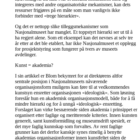
integreres med andre organisatoriske mekanismer, kan dets
ressurser frigjøres på en måte som man vanligvis ikke
forbinder med «trege hierarkier».
Og det er nettopp slike tilleggsmekanismer som
Nasjonalmuseet har manglet. Et toppstyrt hierarki ser ut til å
ha regjert alene. Som ett eksempel kan det nevnes at selv tre
år etter at det ble etablert, har ikke Nasjonalmuseet et opplegg
for prosjektstyring som fungerer på tvers av museets
avdelinger.
Kunst = akademia?
I sin artikkel er Blom bekymret for at direktørens altfor
sentrale posisjon i Nasjonalmuseets nåværende
organisasjonsform muligens kan føre til at vedkommendes
kunstsyn ensretter organisasjonen «ideologisk». Som løsning
foreslår hun en akademisk organisasjonsmodell, både for å få
mindre hierarki og for å unngå «ideologisk» ensretting.
Forslaget kan virke besnærende siden akademia i prinsippet er
organisert etter faglige og meritterende kriterier. Innen kunsten
generelt, samt kunstformidling og museumsdrift spesielt, er
det mye faglig kunnskap som forvaltes. Av rent faglige
grunner kan det derfor kanskje synes rimelig å benytte
akademias organisasjonformer innen kunstfeltet siden de