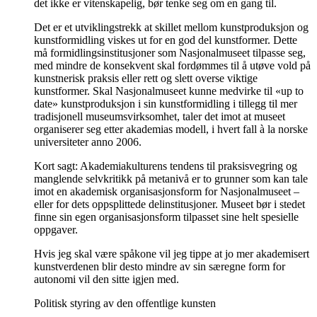
det ikke er vitenskapelig, bør tenke seg om en gang til.
Det er et utviklingstrekk at skillet mellom kunstproduksjon og
kunstformidling viskes ut for en god del kunstformer. Dette
må formidlingsinstitusjoner som Nasjonalmuseet tilpasse seg,
med mindre de konsekvent skal fordømmes til å utøve vold på
kunstnerisk praksis eller rett og slett overse viktige
kunstformer. Skal Nasjonalmuseet kunne medvirke til «up to
date» kunstproduksjon i sin kunstformidling i tillegg til mer
tradisjonell museumsvirksomhet, taler det imot at museet
organiserer seg etter akademias modell, i hvert fall à la norske
universiteter anno 2006.
Kort sagt: Akademiakulturens tendens til praksisvegring og
manglende selvkritikk på metanivå er to grunner som kan tale
imot en akademisk organisasjonsform for Nasjonalmuseet –
eller for dets oppsplittede delinstitusjoner. Museet bør i stedet
finne sin egen organisasjonsform tilpasset sine helt spesielle
oppgaver.
Hvis jeg skal være spåkone vil jeg tippe at jo mer akademisert
kunstverdenen blir desto mindre av sin særegne form for
autonomi vil den sitte igjen med.
Politisk styring av den offentlige kunsten