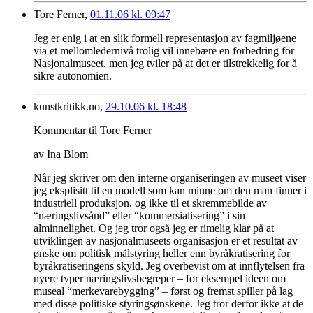
Tore Ferner,
01.11.06 kl. 09:47
Jeg er enig i at en slik formell representasjon av fagmiljøene
via et mellomledernivå trolig vil innebære en forbedring for
Nasjonalmuseet, men jeg tviler på at det er tilstrekkelig for å
sikre autonomien.
kunstkritikk.no,
29.10.06 kl. 18:48
Kommentar til Tore Ferner
av Ina Blom
Når jeg skriver om den interne organiseringen av museet viser
jeg eksplisitt til en modell som kan minne om den man finner i
industriell produksjon, og ikke til et skremmebilde av
“næringslivsånd” eller “kommersialisering” i sin
alminnelighet. Og jeg tror også jeg er rimelig klar på at
utviklingen av nasjonalmuseets organisasjon er et resultat av
ønske om politisk målstyring heller enn byråkratisering for
byråkratiseringens skyld. Jeg overbevist om at innflytelsen fra
nyere typer næringslivsbegreper – for eksempel ideen om
museal “merkevarebygging” – først og fremst spiller på lag
med disse politiske styringsønskene. Jeg tror derfor ikke at de