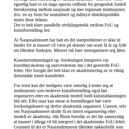
egentlig bare er en slags upresis ordbruk for geografisk fordelt
hierakisering mellom nasjonale og mer regionale institusjoner,
dvs. en ny form for sentralisert og målstyrt distriktspolitikk
innen disse feltene.
Det er helt klare parallelle utviklingstrekk mellom FoU og
kunstformidling her.
At Nasjonalmuseet har hatt en del startproblemer er ikke til
hinder for at museet vil være på skinner om noen få år og fylle
sin tiltenkte funksjon. Museet må bare omorganisere seg først.
Kunstnerutdanningen og -forskningen integreres via
kunsthøyskolene og universitetene inn i det generelle FoU-
feltet. Her foregår det helt klart en akademisering av et viktig
delområde innen kunstfeltet.
For noen kan det muligens være naturlig å tenke seg at
institusjoner som bedriver kunstformidling også bør
organiseres etter en akademisk modell fordi kunstutdanningen
blir det. Eller man kan mene at formidlingen bør være
forskningsbasert og derfor akademisk organisert. Uansett, selv
om Nasjonalmuseet skulle få en intern organisering etter
modell av akademia, slik Blom foreslår, er det lite sannsynlig
at museet i tillegg vil bli integrert i det akademiske FoU-feltet.
Grunnen til det er Nasjonalmuseets tiltenkte nøkkelrolle som