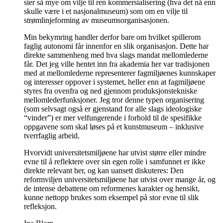
sier så mye om vilje til ren kommersialisering (hva det nå enn
skulle være i et nasjonalmuseum) som om en vilje til
strømlinjeforming av museumsorganisasjonen.
Min bekymring handler derfor bare om hvilket spillerom
faglig autonomi får innenfor en slik organisasjon. Dette har
direkte sammenheng med hva slags mandat mellomlederne
får. Det jeg ville hentet inn fra akademia her var tradisjonen
med at mellomlederne representerer fagmiljøenes kunnskaper
og interesser oppover i systemet, heller enn at fagmiljøene
styres fra ovenfra og ned gjennom produksjonstekniske
mellomlederfunksjoner. Jeg tror denne typen organisering
(som selvsagt også er gjenstand for alle slags ideologiske
“vinder”) er mer velfungerende i forhold til de spesifikke
oppgavene som skal løses på et kunstmuseum – inklusive
tverrfaglig arbeid.
Hvorvidt universitetsmiljøene har utvist større eller mindre
evne til å reflektere over sin egen rolle i samfunnet er ikke
direkte relevant her, og kan uansett diskuteres: Den
reformviljen universitetsmiljøene har utvist over mange år, og
de intense debattene om reformenes karakter og hensikt,
kunne nettopp brukes som eksempel på stor evne til slik
refleksjon.