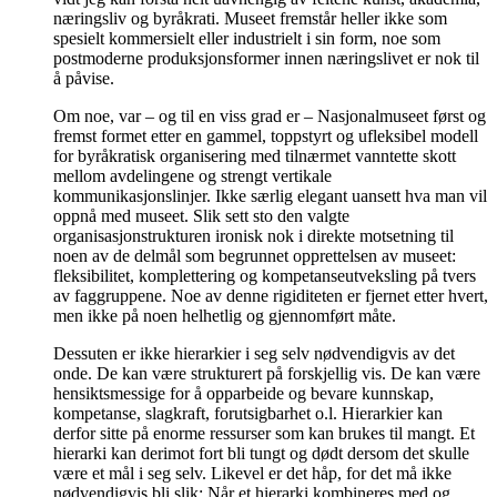
næringsliv og byråkrati. Museet fremstår heller ikke som
spesielt kommersielt eller industrielt i sin form, noe som
postmoderne produksjonsformer innen næringslivet er nok til
å påvise.
Om noe, var – og til en viss grad er – Nasjonalmuseet først og
fremst formet etter en gammel, toppstyrt og ufleksibel modell
for byråkratisk organisering med tilnærmet vanntette skott
mellom avdelingene og strengt vertikale
kommunikasjonslinjer. Ikke særlig elegant uansett hva man vil
oppnå med museet. Slik sett sto den valgte
organisasjonstrukturen ironisk nok i direkte motsetning til
noen av de delmål som begrunnet opprettelsen av museet:
fleksibilitet, komplettering og kompetanseutveksling på tvers
av faggruppene. Noe av denne rigiditeten er fjernet etter hvert,
men ikke på noen helhetlig og gjennomført måte.
Dessuten er ikke hierarkier i seg selv nødvendigvis av det
onde. De kan være strukturert på forskjellig vis. De kan være
hensiktsmessige for å opparbeide og bevare kunnskap,
kompetanse, slagkraft, forutsigbarhet o.l. Hierarkier kan
derfor sitte på enorme ressurser som kan brukes til mangt. Et
hierarki kan derimot fort bli tungt og dødt dersom det skulle
være et mål i seg selv. Likevel er det håp, for det må ikke
nødvendigvis bli slik: Når et hierarki kombineres med og