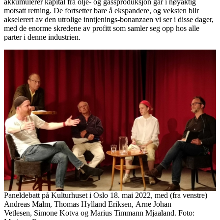
akkumulerer kapital fra olje- og gassproduksjon går i nøyaktig
motsatt retning. De fortsetter bare å ekspandere, og veksten blir
akselerert av den utrolige inntjenings-bonanzaen vi ser i disse dager,
med de enorme skredene av profitt som samler seg opp hos alle
parter i denne industrien.
Paneldebatt på Kulturhuset i Oslo 18. mai 2022, med (fra venstre)
Andreas Malm, Thomas Hylland Eriksen, Arne Johan
Vetlesen, Simone Kotva og Marius Timmann Mjaaland. Foto: