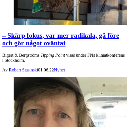
– Skärp fokus, var mer radikala, gå före
och gör något oväntat
Bigert & Bergströms
Tipping Point
visas under FNs klimatkonferens
i Stockholm.
Av
Robert Stasinski
01.06.22
Nyhet