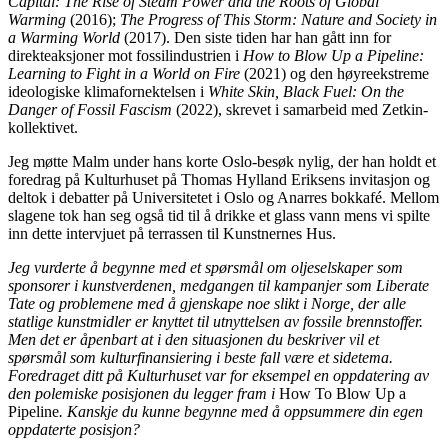
Capital: The Rise of Steam Power and the Roots of Global
Warming
(2016);
The Progress of This Storm: Nature and Society in
a Warming World
(2017). Den siste tiden har han gått inn for
direkteaksjoner mot fossilindustrien i
How to Blow Up a Pipeline:
Learning to Fight in a World on Fire
(2021) og den høyreekstreme
ideologiske klimafornektelsen i
White Skin, Black Fuel: On the
Danger of Fossil Fascism
(2022), skrevet i samarbeid med Zetkin-
kollektivet.
Jeg møtte Malm under hans korte Oslo-besøk nylig, der han holdt et
foredrag på Kulturhuset på Thomas Hylland Eriksens invitasjon og
deltok i debatter på Universitetet i Oslo og Anarres bokkafé. Mellom
slagene tok han seg også tid til å drikke et glass vann mens vi spilte
inn dette intervjuet på terrassen til Kunstnernes Hus.
Jeg vurderte å begynne med et spørsmål om oljeselskaper som
sponsorer i kunstverdenen, medgangen til kampanjer som Liberate
Tate og problemene med å gjenskape noe slikt i Norge, der alle
statlige kunstmidler er knyttet til utnyttelsen av fossile brennstoffer.
Men det er åpenbart at i den situasjonen du beskriver vil et
spørsmål som kulturfinansiering i beste fall være et sidetema.
Foredraget ditt på Kulturhuset var for eksempel en oppdatering av
den polemiske posisjonen du legger fram i
How To Blow Up a
Pipeline
. Kanskje du kunne begynne med å oppsummere din egen
oppdaterte posisjon?