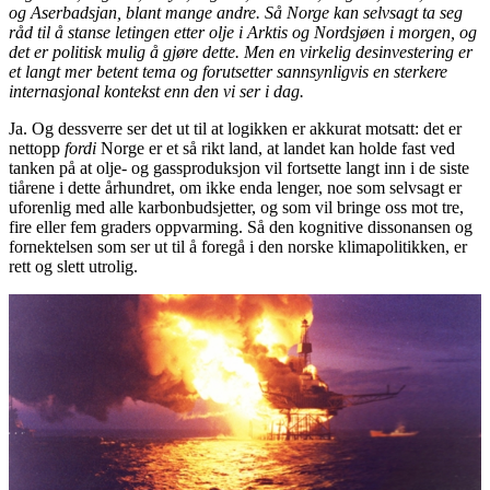
og Aserbadsjan, blant mange andre. Så Norge kan selvsagt ta seg
råd til å stanse letingen etter olje i Arktis og Nordsjøen i morgen, og
det er politisk mulig å gjøre dette. Men en virkelig desinvestering er
et langt mer betent tema og forutsetter sannsynligvis en sterkere
internasjonal kontekst enn den vi ser i dag.
Ja. Og dessverre ser det ut til at logikken er akkurat motsatt: det er
nettopp
fordi
Norge er et så rikt land, at landet kan holde fast ved
tanken på at olje- og gassproduksjon vil fortsette langt inn i de siste
tiårene i dette århundret, om ikke enda lenger, noe som selvsagt er
uforenlig med alle karbonbudsjetter, og som vil bringe oss mot tre,
fire eller fem graders oppvarming. Så den kognitive dissonansen og
fornektelsen som ser ut til å foregå i den norske klimapolitikken, er
rett og slett utrolig.