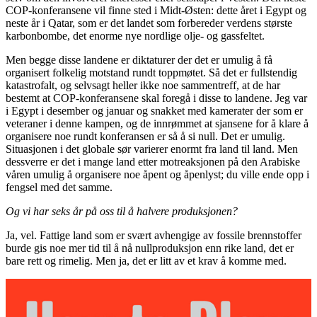
COP-konferansene vil finne sted i Midt-Østen: dette året i Egypt og
neste år i Qatar, som er det landet som forbereder verdens største
karbonbombe, det enorme nye nordlige olje- og gassfeltet.
Men begge disse landene er diktaturer der det er umulig å få
organisert folkelig motstand rundt toppmøtet. Så det er fullstendig
katastrofalt, og selvsagt heller ikke noe sammentreff, at de har
bestemt at COP-konferansene skal foregå i disse to landene. Jeg var
i Egypt i desember og januar og snakket med kamerater der som er
veteraner i denne kampen, og de innrømmet at sjansene for å klare å
organisere noe rundt konferansen er så å si null. Det er umulig.
Situasjonen i det globale sør varierer enormt fra land til land. Men
dessverre er det i mange land etter motreaksjonen på den Arabiske
våren umulig å organisere noe åpent og åpenlyst; du ville ende opp i
fengsel med det samme.
Og vi har seks år på oss til å halvere produksjonen?
Ja, vel. Fattige land som er svært avhengige av fossile brennstoffer
burde gis noe mer tid til å nå nullproduksjon enn rike land, det er
bare rett og rimelig. Men ja, det er litt av et krav å komme med.