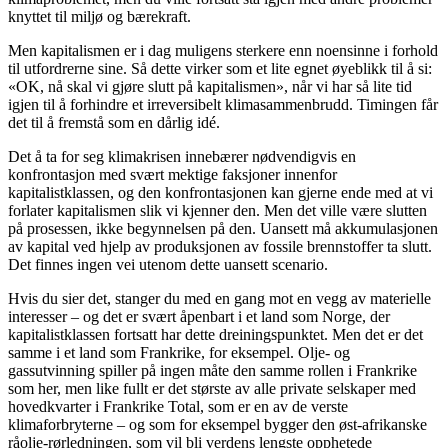
knyttet til miljø og bærekraft.
Men kapitalismen er i dag muligens sterkere enn noensinne i forhold
til utfordrerne sine. Så dette virker som et lite egnet øyeblikk til å si:
«OK, nå skal vi gjøre slutt på kapitalismen», når vi har så lite tid
igjen til å forhindre et irreversibelt klimasammenbrudd. Timingen får
det til å fremstå som en dårlig idé.
Det å ta for seg klimakrisen innebærer nødvendigvis en
konfrontasjon med svært mektige faksjoner innenfor
kapitalistklassen, og den konfrontasjonen kan gjerne ende med at vi
forlater kapitalismen slik vi kjenner den. Men det ville være slutten
på prosessen, ikke begynnelsen på den. Uansett må akkumulasjonen
av kapital ved hjelp av produksjonen av fossile brennstoffer ta slutt.
Det finnes ingen vei utenom dette uansett scenario.
Hvis du sier det, stanger du med en gang mot en vegg av materielle
interesser – og det er svært åpenbart i et land som Norge, der
kapitalistklassen fortsatt har dette dreiningspunktet. Men det er det
samme i et land som Frankrike, for eksempel. Olje- og
gassutvinning spiller på ingen måte den samme rollen i Frankrike
som her, men like fullt er det største av alle private selskaper med
hovedkvarter i Frankrike Total, som er en av de verste
klimaforbryterne – og som for eksempel bygger den øst-afrikanske
råolje-rørledningen, som vil bli verdens lengste opphetede