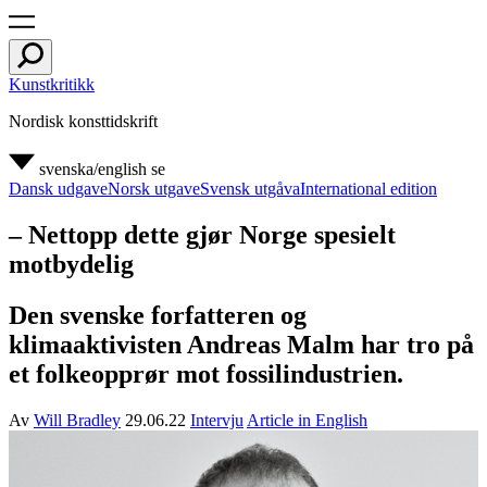
Kunstkritikk
Nordisk konsttidskrift
svenska/english
se
Dansk udgave
Norsk utgave
Svensk utgåva
International edition
– Nettopp dette gjør Norge spesielt
motbydelig
Den svenske forfatteren og
klimaaktivisten Andreas Malm har tro på
et folkeopprør mot fossilindustrien.
Av
Will Bradley
29.06.22
Intervju
Article in English