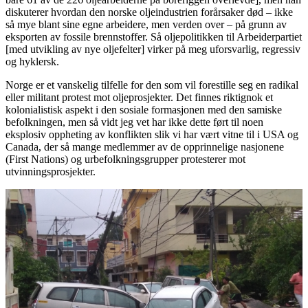
diskuterer hvordan den norske oljeindustrien forårsaker død – ikke
så mye blant sine egne arbeidere, men verden over – på grunn av
eksporten av fossile brennstoffer. Så oljepolitikken til Arbeiderpartiet
[med utvikling av nye oljefelter] virker på meg uforsvarlig, regressiv
og hyklersk.
Norge er et vanskelig tilfelle for den som vil forestille seg en radikal
eller militant protest mot oljeprosjekter. Det finnes riktignok et
kolonialistisk aspekt i den sosiale formasjonen med den samiske
befolkningen, men så vidt jeg vet har ikke dette ført til noen
eksplosiv oppheting av konflikten slik vi har vært vitne til i USA og
Canada, der så mange medlemmer av de opprinnelige nasjonene
(First Nations) og urbefolkningsgrupper protesterer mot
utvinningsprosjekter.