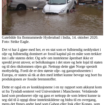
Gatebilde fra flomrammede Hyderabad i India, 14. oktober 2020.
Foto: Strike Eagle.
Det vi har å gjøre med her, er en stat som er fullstendig neddynket i
olje og fullstendig dominert av fossil kapital på en måte som trekker
inn i alle statens deler. Og selv om inntektene åpenbart ikke er
spredd jevnt utover, er befolkningen i det store og hele lojal til staten
og til den rikdommen oljen gir. Nettopp dette gjør Norge spesielt
motbydelig. Fordi de er den største olje- og gassprodusenten i
Europa, er staten så rik at den med letthet kunne bevege seg bort fra
produksjonen av fossile brennstoffer.
Dette er også en av konklusjonene i en ny rapport som akkurat kom
ut fra Tyndall-senteret ved Universitetet i Manchester. Velstående
land som produserer olje og gass er nettopp de som lettest kunne ta
seg råd til å oppgi disse inntektskildene og bidra til en overgang,
mens det finnes andre land som Gabon eller Irak eller Kongo, som