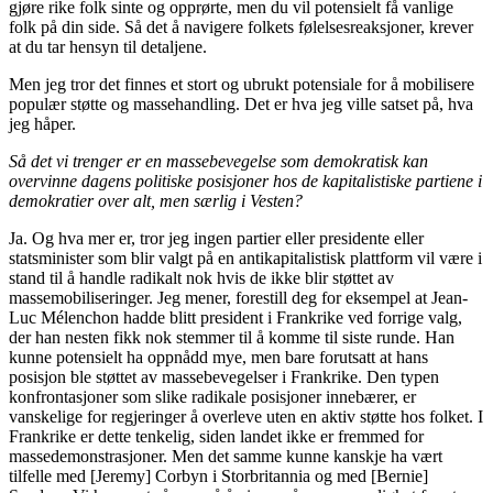
gjøre rike folk sinte og opprørte, men du vil potensielt få vanlige
folk på din side. Så det å navigere folkets følelsesreaksjoner, krever
at du tar hensyn til detaljene.
Men jeg tror det finnes et stort og ubrukt potensiale for å mobilisere
populær støtte og massehandling. Det er hva jeg ville satset på, hva
jeg håper.
Så det vi trenger er en massebevegelse som demokratisk kan
overvinne dagens politiske posisjoner hos de kapitalistiske partiene i
demokratier over alt, men særlig i Vesten?
Ja. Og hva mer er, tror jeg ingen partier eller presidente eller
statsminister som blir valgt på en antikapitalistisk plattform vil være i
stand til å handle radikalt nok hvis de ikke blir støttet av
massemobiliseringer. Jeg mener, forestill deg for eksempel at Jean-
Luc Mélenchon hadde blitt president i Frankrike ved forrige valg,
der han nesten fikk nok stemmer til å komme til siste runde. Han
kunne potensielt ha oppnådd mye, men bare forutsatt at hans
posisjon ble støttet av massebevegelser i Frankrike. Den typen
konfrontasjoner som slike radikale posisjoner innebærer, er
vanskelige for regjeringer å overleve uten en aktiv støtte hos folket. I
Frankrike er dette tenkelig, siden landet ikke er fremmed for
massedemonstrasjoner. Men det samme kunne kanskje ha vært
tilfelle med [Jeremy] Corbyn i Storbritannia og med [Bernie]