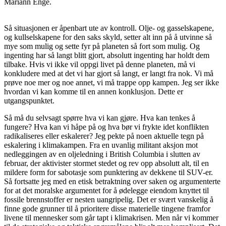
Mariann Enge.
Så situasjonen er åpenbart ute av kontroll. Olje- og gasselskapene,
og kullselskapene for den saks skyld, setter alt inn på å utvinne så
mye som mulig og sette fyr på planeten så fort som mulig. Og
ingenting har så langt blitt gjort, absolutt ingenting har holdt dem
tilbake. Hvis vi ikke vil oppgi livet på denne planeten, må vi
konkludere med at det vi har gjort så langt, er langt fra nok. Vi må
prøve noe mer og noe annet, vi må trappe opp kampen. Jeg ser ikke
hvordan vi kan komme til en annen konklusjon. Dette er
utgangspunktet.
Så må du selvsagt spørre hva vi kan gjøre. Hva kan tenkes å
fungere? Hva kan vi håpe på og hva bør vi frykte idet konflikten
radikaliseres eller eskalerer? Jeg pekte på noen aktuelle tegn på
eskalering i klimakampen. Fra en uvanlig militant aksjon mot
nedleggingen av en oljeledning i British Columbia i slutten av
februar, der aktivister stormet stedet og rev opp absolutt alt, til en
mildere form for sabotasje som punktering av dekkene til SUV-er.
Så fortsatte jeg med en etisk betraktning over saken og argumenterte
for at det moralske argumentet for å ødelegge eiendom knyttet til
fossile brennstoffer er nesten uangripelig. Det er svært vanskelig å
finne gode grunner til å prioritere disse materielle tingene framfor
livene til mennesker som går tapt i klimakrisen. Men når vi kommer