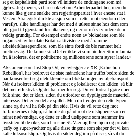
seg et kapitalistisk parti som vil initiere de endringene som må
gjøres. Jeg mener, vi har snakket om Arbeiderpartiet her, men du
kunne like gjerne snakke om regjeringspartiet i hver eneste stat i
Vesten. Strategisk direkte aksjon som er rettet mot eiendom eller
vareflyt, slike handlinger har det med å utløse sinne hos dem som
blir gjort til gjenstand for tiltakene, og derfor må vi vurdere dem
veldig grundig. For eksempel endte noen av blokadene som ble
organisert av Insulate Britain-aktivistene med å ramme
arbeiderklassependlere, som ble sinte fordi de ble rammet helt
urettmessig. De kunne si: «Det er ikke vi som hindrer Storbritannia
fra å isoleres, det er politikerne og millionærene som styrer landet.»
Aksjonene som Just Stop Oil, en avlegger av XR [Extinction
Rebellion], har bedrevet de siste månedene har truffet bedre siden de
har konsentrert seg utelukkende om blokkeringen av oljetransport.
Når du isolerer kilden til problemet og lokaliserer den kilden, så blir
det mer effektivt. Og det har mer for seg. Du vil fortsatt gjøre noen
folk sinte, det er klart, siden du utfordrer en dyptliggende materiell
interesse. Det er en del av spillet. Men du trenger den rette typen
sinne og du vil ha folk på din side. Hvis du vil rette deg mot
forbrukernes utslipp, så burde du gå ut mot de utslippene som er
minst nødvendige, og dette er alltid utslippene som stammer fra
livsstilen til de rike, som har sine SUV-er og flere hjem og private
jetfly og super-yachter og alle disse tingene som skaper det vi kan
kalle luksusutslipp. Og hvis du sikter deg inn på disse, så vil du