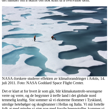
det handler om å skaffe oss nok kraft til å overvinne dem.
NASA-forskere studerer effekten av klimaforandringer i Arktis, 14.
juli 2011. Foto: NASA Goddard Space Flight Center.
Det er klart at for hvert år som går, blir klimakatastrofe-sesongene
verre og verre, og de begynner å treffe land i det globale nord
temmelig kraftig. Sist sommer så vi ekstreme flommer i Tyskland,
utrolige hetebølger og skogbranner i Hellas og Italia. Vi må fortelle
folk at med mindre vi gjør noe med fossile brennstoffer, kommer vi