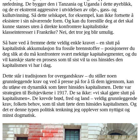
rørledning. De bygger den i Tanzania og Uganda i dette øyeblikk,
og de er ekstremt aggressive i utvidelsen av olje-, gass- og
kullutvinning. Så dette selskapet, for eksempel, kan ikke fortsette å
eksistere i sin nåværende form. Og kan du forestille deg at det skal
kunne stanses uten å direkte konfrontere kapitalistiske
klasseinteresser i Frankrike? Nei, det tror jeg blir umulig.
Så bare ved å fremme dette veldig enkle kravet – en slutt på
kapitalistisk akkumulasjon fra fossile brennstoffer – posisjonerer du
deg slik at du må konfrontere svært mektige kapitalsegmenter, og du
vil kanskje starte en prosess som til sist vil ta oss hinsides den
kapitalismen vi har i dag.
Dette står i tradisjonen for overgandskrav – du stiller noen
grunnleggende krav og ved å presse på for å få dem igjennom, kan
du utløse en dynamikk som fører hinsides kapitalismen. Dette var
strategien til Bolsjevikene i 1917. De sa ikke: «vi skal gjøre slutt på
kapitalismen». De krevde brød, fred og land – veldig grunnleggende
krav, folkets behov, som til slutt førte dem hinsides kapitalismen. Og
det er denne typen politisk tenkning jeg opplever som nyttigst og
minst dogmatisk.