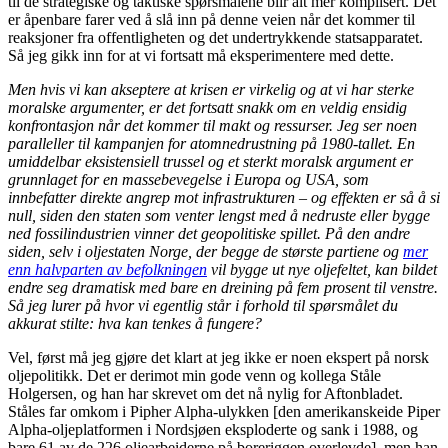
til de strategiske og taktiske spørsmålene blir alt mer komplisert. Det
er åpenbare farer ved å slå inn på denne veien når det kommer til
reaksjoner fra offentligheten og det undertrykkende statsapparatet.
Så jeg gikk inn for at vi fortsatt må eksperimentere med dette.
Men hvis vi kan akseptere at krisen er virkelig og at vi har sterke
moralske argumenter, er det fortsatt snakk om en veldig ensidig
konfrontasjon når det kommer til makt og ressurser. Jeg ser noen
paralleller til kampanjen for atomnedrustning på 1980-tallet. En
umiddelbar eksistensiell trussel og et sterkt moralsk argument er
grunnlaget for en massebevegelse i Europa og USA, som
innbefatter direkte angrep mot infrastrukturen – og effekten er så å si
null, siden den staten som venter lengst med å nedruste eller bygge
ned fossilindustrien vinner det geopolitiske spillet. På den andre
siden, selv i oljestaten Norge, der begge de største partiene og
mer
enn halvparten av befolkningen
vil bygge ut nye oljefeltet, kan bildet
endre seg dramatisk med bare en dreining på fem prosent til venstre.
Så jeg lurer på hvor vi egentlig står i forhold til spørsmålet du
akkurat stilte: hva kan tenkes å fungere?
Vel, først må jeg gjøre det klart at jeg ikke er noen ekspert på norsk
oljepolitikk. Det er derimot min gode venn og kollega Ståle
Holgersen, og han har skrevet om det nå nylig for Aftonbladet.
Ståles far omkom i Pipher Alpha-ulykken [den amerikanskeide Piper
Alpha-oljeplatformen i Nordsjøen eksploderte og sank i 1988, og
bare 61 av de 226 oljearbeiderne på boreriggen overlevde], men han