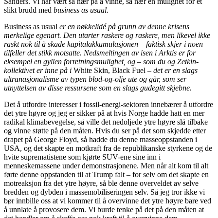
Sanders. Vi har vært så nær på å vinne, så nær en mulighet for et
slikt brudd med
business as usual
.
Business as usual
er en nøkkelidé på grunn av denne krisens
merkelige egenart. Den utarter raskere og raskere, men likevel ikke
raskt nok til å skade kapitalakkumulasjonen – faktisk skjer i noen
tilfeller det stikk motsatte. Nedsmeltingen av isen i Arktis er for
eksempel en gyllen forretningsmulighet, og – som du og Zetkin-
kollektivet er inne på i
White Skin, Black Fuel –
det er en slags
ultranasjonalisme av typen blod-og-olje ute og går, som ser
utnyttelsen av disse ressursene som en slags gudegitt skjebne.
Det å utfordre interesser i fossil-energi-sektoren innebærer å utfordre
det ytre høyre og jeg er sikker på at hvis Norge hadde hatt en mer
radikal klimabevegelse, så ville det nedoljede ytre høyre slå tilbake
og vinne støtte på den måten. Hvis du ser på det som skjedde etter
drapet på George Floyd, så hadde du denne masseoppstanden i
USA, og det skapte en motkraft fra de republikanske styrkene og de
hvite suprematistene som kjørte SUV-ene sine inn i
menneskemassene under demonstrasjonene. Men når alt kom til alt
førte denne oppstanden til at Trump falt – for selv om det skapte en
motreaksjon fra det ytre høyre, så ble denne overveldet av selve
bredden og dybden i massemobiliseringen selv. Så jeg tror ikke vi
bør innbille oss at vi kommer til å overvinne det ytre høyre bare ved
å unnlate å provosere dem. Vi burde tenke på det på den måten at