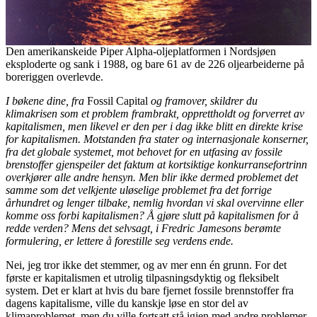
Den amerikanskeide Piper Alpha-oljeplatformen i Nordsjøen
eksploderte og sank i 1988, og bare 61 av de 226 oljearbeiderne på
boreriggen overlevde.
I bøkene dine, fra
Fossil Capital
og framover, skildrer du
klimakrisen som et problem frambrakt, opprettholdt og forverret av
kapitalismen, men likevel er den per i dag ikke blitt en direkte krise
for kapitalismen. Motstanden fra stater og internasjonale konserner,
fra det globale systemet, mot behovet for en utfasing av fossile
brenstoffer gjenspeiler det faktum at kortsiktige konkurransefortrinn
overkjører alle andre hensyn. Men blir ikke dermed problemet det
samme som det velkjente uløselige problemet fra det forrige
århundret og lenger tilbake, nemlig hvordan vi skal overvinne eller
komme oss forbi kapitalismen? Å gjøre slutt på kapitalismen for å
redde verden? Mens det selvsagt, i Fredric Jamesons berømte
formulering, er lettere å forestille seg verdens ende.
Nei, jeg tror ikke det stemmer, og av mer enn én grunn. For det
første er kapitalismen et utrolig tilpasningsdyktig og fleksibelt
system. Det er klart at hvis du bare fjernet fossile brennstoffer fra
dagens kapitalisme, ville du kanskje løse en stor del av
klimaproblemet, men du ville fortsatt stå igjen med andre problemer