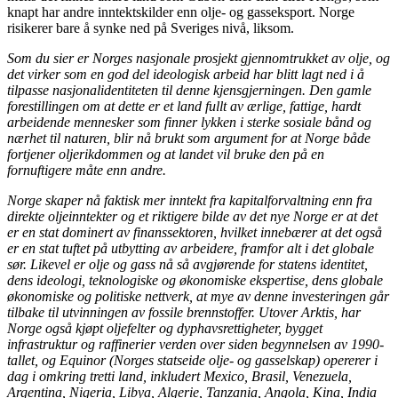
knapt har andre inntektskilder enn olje- og gasseksport. Norge
risikerer bare å synke ned på Sveriges nivå, liksom.
Som du sier er Norges nasjonale prosjekt gjennomtrukket av olje, og
det virker som en god del ideologisk arbeid har blitt lagt ned i å
tilpasse nasjonalidentiteten til denne kjensgjerningen. Den gamle
forestillingen om at dette er et land fullt av ærlige, fattige, hardt
arbeidende mennesker som finner lykken i sterke sosiale bånd og
nærhet til naturen, blir nå brukt som argument for at Norge både
fortjener oljerikdommen og at landet vil bruke den på en
fornuftigere måte enn andre.
Norge skaper nå faktisk mer inntekt fra kapitalforvaltning enn fra
direkte oljeinntekter og et riktigere bilde av det nye Norge er at det
er en stat dominert av finanssektoren, hvilket innebærer at det også
er en stat tuftet på utbytting av arbeidere, framfor alt i det globale
sør. Likevel er olje og gass nå så avgjørende for statens identitet,
dens ideologi, teknologiske og økonomiske ekspertise, dens globale
økonomiske og politiske nettverk, at mye av denne investeringen går
tilbake til utvinningen av fossile brennstoffer. Utover Arktis, har
Norge også kjøpt oljefelter og dyphavsrettigheter, bygget
infrastruktur og raffinerier verden over siden begynnelsen av 1990-
tallet, og Equinor (Norges statseide olje- og gasselskap) opererer i
dag i omkring tretti land, inkludert Mexico, Brasil, Venezuela,
Argentina, Nigeria, Libya, Algerie, Tanzania, Angola, Kina, India