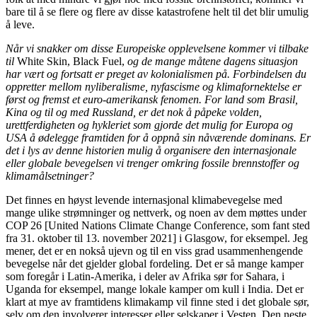
bare til å se flere og flere av disse katastrofene helt til det blir umulig
å leve.
Når vi snakker om disse Europeiske opplevelsene kommer vi tilbake
til
White Skin, Black Fuel,
og de mange måtene dagens situasjon
har vært og fortsatt er preget av kolonialismen på. Forbindelsen du
oppretter mellom nyliberalisme, nyfascisme og klimafornektelse er
først og fremst et euro-amerikansk fenomen. For land som Brasil,
Kina og til og med Russland, er det nok å påpeke volden,
urettferdigheten og hykleriet som gjorde det mulig for Europa og
USA å ødelegge framtiden for å oppnå sin nåværende dominans. Er
det i lys av denne historien mulig å organisere den internasjonale
eller globale bevegelsen vi trenger omkring fossile brennstoffer og
klimamålsetninger?
Det finnes en høyst levende internasjonal klimabevegelse med
mange ulike strømninger og nettverk, og noen av dem møttes under
COP 26 [United Nations Climate Change Conference, som fant sted
fra 31. oktober til 13. november 2021] i Glasgow, for eksempel. Jeg
mener, det er en nokså ujevn og til en viss grad usammenhengende
bevegelse når det gjelder global fordeling. Det er så mange kamper
som foregår i Latin-Amerika, i deler av Afrika sør for Sahara, i
Uganda for eksempel, mange lokale kamper om kull i India. Det er
klart at mye av framtidens klimakamp vil finne sted i det globale sør,
selv om den involverer interesser eller selskaper i Vesten. Den neste