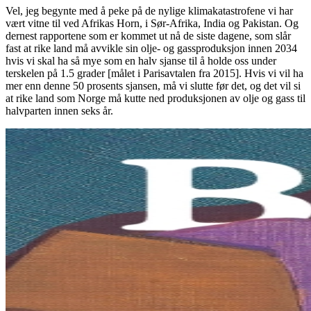
Vel, jeg begynte med å peke på de nylige klimakatastrofene vi har
vært vitne til ved Afrikas Horn, i Sør-Afrika, India og Pakistan. Og
dernest rapportene som er kommet ut nå de siste dagene, som slår
fast at rike land må avvikle sin olje- og gassproduksjon innen 2034
hvis vi skal ha så mye som en halv sjanse til å holde oss under
terskelen på 1.5 grader [målet i Parisavtalen fra 2015]. Hvis vi vil ha
mer enn denne 50 prosents sjansen, må vi slutte før det, og det vil si
at rike land som Norge må kutte ned produksjonen av olje og gass til
halvparten innen seks år.