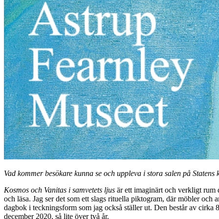
Vad kommer besökare kunna se och uppleva i stora salen på Statens 
Kosmos och Vanitas i samvetets ljus
är ett imaginärt och verkligt rum 
och läsa. Jag ser det som ett slags rituella piktogram, där möbler och 
dagbok i teckningsform som jag också ställer ut. Den består av cirka 8
december 2020, så lite över två år.