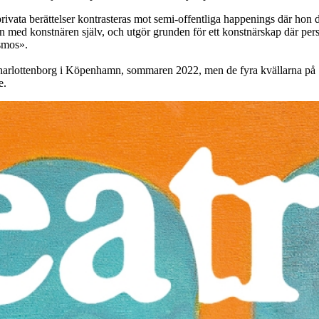
h privata berättelser kontrasteras mot semi-offentliga happenings där ho
an med konstnären själv, och utgör grunden för ett konstnärskap där p
osmos».
Charlottenborg i Köpenhamn, sommaren 2022, men de fyra kvällarna på S
te.