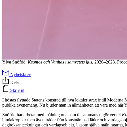
Ylva Snöfrid,
Kosmos och Vanitas i samvetets ljus,
2020–2023. Proces
Nyhetsbrev
Dela
Skriv ut
I höstas flyttade Statens konstråd till nya lokaler strax intill Mode
publika evenemang. Nu bjuder man in allmänheten att vara med när Yl
Snöfrid har arbetat med målningarna som tillsammans utgör verket
Ko
himlakroppar men även trådar från konstnärens kläder och vardagsobjekt
dagboksanteckningar och vardagsobjekt, liksom själva målningarna, kons