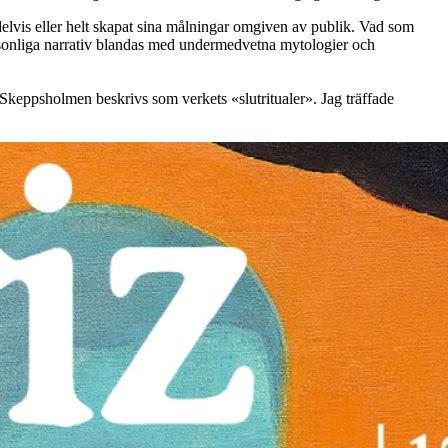
n delvis eller helt skapat sina målningar omgiven av publik. Vad som
ersonliga narrativ blandas med undermedvetna mytologier och
keppsholmen beskrivs som verkets «slutritualer». Jag träffade