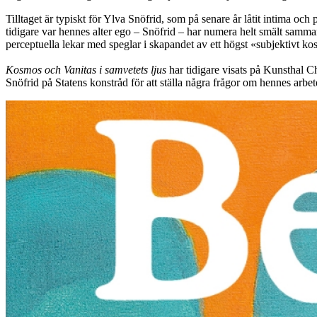
Tilltaget är typiskt för Ylva Snöfrid, som på senare år låtit intima oc
tidigare var hennes alter ego – Snöfrid – har numera helt smält samm
perceptuella lekar med speglar i skapandet av ett högst «subjektivt k
Kosmos och Vanitas i samvetets ljus
har tidigare visats på Kunsthal 
Snöfrid på Statens konstråd för att ställa några frågor om hennes arbe