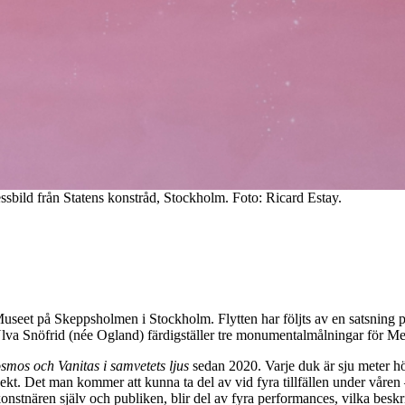
sbild från Statens konstråd, Stockholm. Foto: Ricard Estay.
rna Museet på Skeppsholmen i Stockholm. Flytten har följts av en satsnin
va Snöfrid (née Ogland) färdigställer tre monumentalmålningar för Med
smos och Vanitas i samvetets ljus
sedan 2020. Varje duk är sju meter hö
. Det man kommer att kunna ta del av vid fyra tillfällen under våren – m
tnären själv och publiken, blir del av fyra performances, vilka beskriv