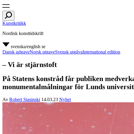
Kunstkritikk
Nordisk konsttidskrift
svenska/english
se
Dansk udgave
Norsk utgave
Svensk utgåva
International edition
– Vi är stjärnstoft
På Statens konstråd får publiken medverka
monumentalmålningar för Lunds universit
Av
Robert Stasinski
14.03.23
Nyhet