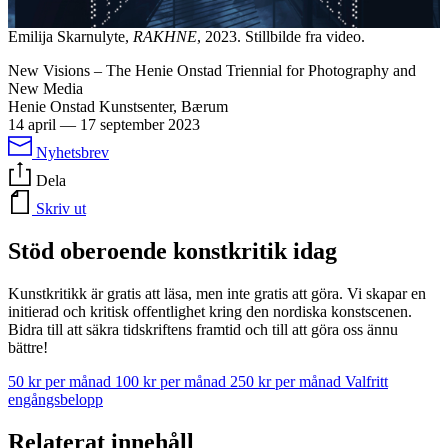
Emilija Skarnulyte,
RAKHNE
, 2023. Stillbilde fra video.
New Visions – The Henie Onstad Triennial for Photography and
New Media
Henie Onstad Kunstsenter, Bærum
14 april
—
17 september 2023
Nyhetsbrev
Dela
Skriv ut
Stöd oberoende konstkritik idag
Kunstkritikk är gratis att läsa, men inte gratis att göra. Vi skapar en
initierad och kritisk offentlighet kring den nordiska konstscenen.
Bidra till att säkra tidskriftens framtid och till att göra oss ännu
bättre!
50 kr per månad
100 kr per månad
250 kr per månad
Valfritt
engångsbelopp
Relaterat innehåll