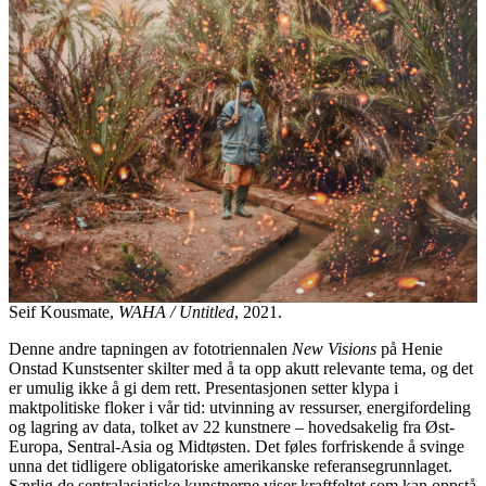
Seif Kousmate,
WAHA / Untitled
, 2021.
Denne andre tapningen av fototriennalen
New Visions
på Henie
Onstad Kunstsenter skilter med å ta opp akutt relevante tema, og det
er umulig ikke å gi dem rett. Presentasjonen setter klypa i
maktpolitiske floker i vår tid: utvinning av ressurser, energifordeling
og lagring av data, tolket av 22 kunstnere – hovedsakelig fra Øst-
Europa, Sentral-Asia og Midtøsten. Det føles forfriskende å svinge
unna det tidligere obligatoriske amerikanske referansegrunnlaget.
Særlig de sentralasiatiske kunstnerne viser kraftfeltet som kan oppstå