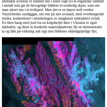
abstrakte scenene er rammet inn i noen vagt sci-fi-organiske rammer
i metall som gir de bevegelige bildene et uvirkelig skjær, som om
man stirrer inn i et trollspeil. Men det er en høyst reell verden
Vasylchenko synliggjør, om enn på stor avstand, med overhengende
trusler, konkretisert i simuleringen av innglasset radioaktivt avfall.
En liten haug med jord fra en krigsherjet åker i Ukraina er også
inkludert, og disse to konkrete materialprøvene får en demonstrativ
ta og føle på-virkning satt opp mot bildenes uhåndgripelige flyt.