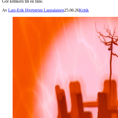
Gör kritikern till en fåne.
Av
Lars-Erik Hjertström Lappalainen
25.06.26
Kritik