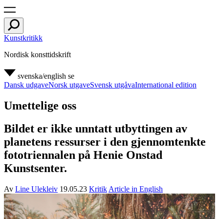
Kunstkritikk
Nordisk konsttidskrift
svenska/english
se
Dansk udgave
Norsk utgave
Svensk utgåva
International edition
Umettelige oss
Bildet er ikke unntatt utbyttingen av
planetens ressurser i den gjennomtenkte
fototriennalen på Henie Onstad
Kunstsenter.
Av
Line Ulekleiv
19.05.23
Kritik
Article in English