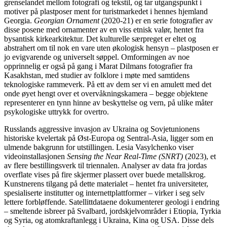
grenselandet mellom fotografi og tekstil, og tar utgangspunkt i
motiver på plastposer ment for turistmarkedet i hennes hjemland
Georgia.
Georgian Ornament
(2020-21) er en serie fotografier av
disse posene med ornamenter av en viss etnisk valør, hentet fra
bysantisk kirkearkitektur. Det kulturelle særpreget er eltet og
abstrahert om til nok en vare uten økologisk hensyn – plastposen er
jo evigvarende og universelt søppel. Omformingen av noe
opprinnelig er også på gang i Marat Dilmans fotografier fra
Kasakhstan, med studier av folklore i møte med samtidens
teknologiske rammeverk. På ett av dem ser vi en amulett med det
onde øyet hengt over et overvåkningskamera – begge objektene
representerer en tynn hinne av beskyttelse og vern, på ulike måter
psykologiske uttrykk for overtro.
Russlands aggressive invasjon av Ukraina og Sovjetunionens
historiske kvelertak på Øst-Europa og Sentral-Asia, ligger som en
ulmende bakgrunn for utstillingen. Lesia Vasylchenko viser
videoinstallasjonen
Sensing the Near Real-Time (SNRT)
(2023), et
av flere bestillingsverk til triennalen. Analyser av data fra jordas
overflate vises på fire skjermer plassert over buede metallskrog.
Kunstnerens tilgang på dette materialet – hentet fra universiteter,
spesialiserte institutter og internettplattformer – virker i seg selv
lettere forbløffende. Satellittdataene dokumenterer geologi i endring
– smeltende isbreer på Svalbard, jordskjelvområder i Etiopia, Tyrkia
og Syria, og atomkraftanlegg i Ukraina, Kina og USA. Disse dels