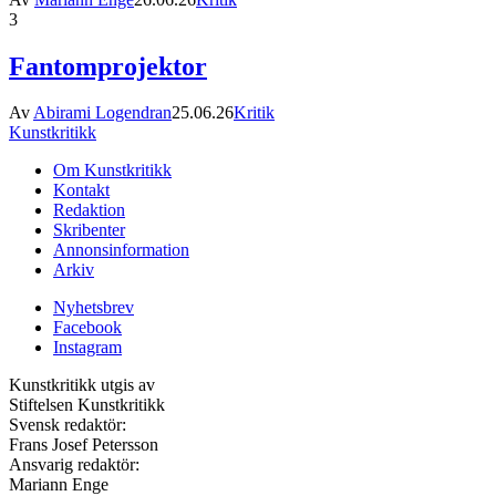
3
Fantomprojektor
Av
Abirami Logendran
25.06.26
Kritik
Kunstkritikk
Om Kunstkritikk
Kontakt
Redaktion
Skribenter
Annonsinformation
Arkiv
Nyhetsbrev
Facebook
Instagram
Kunstkritikk utgis av
Stiftelsen Kunstkritikk
Svensk redaktör:
Frans Josef Petersson
Ansvarig redaktör:
Mariann Enge