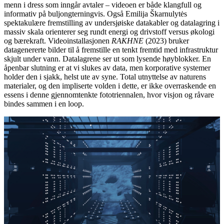
menn i dress som inngår avtaler – videoen er både klangfull og
informativ på buljongterningvis. Også Emilija Škarnulytės
spektakulære fremstilling av undersjøiske datakabler og datalagring i
massiv skala orienterer seg rundt energi og drivstoff versus økologi
og bærekraft. Videoinstallasjonen
RAKHNE
(2023) bruker
datagenererte bilder til å fremstille en tenkt fremtid med infrastruktur
skjult under vann. Datalagrene ser ut som lysende høyblokker. En
åpenbar slutning er at vi slukes av data, men korporative systemer
holder den i sjakk, helst ute av syne. Total utnyttelse av naturens
materialer, og den impliserte volden i dette, er ikke overraskende en
essens i denne gjennomtenkte fototriennalen, hvor visjon og råvare
bindes sammen i en loop.