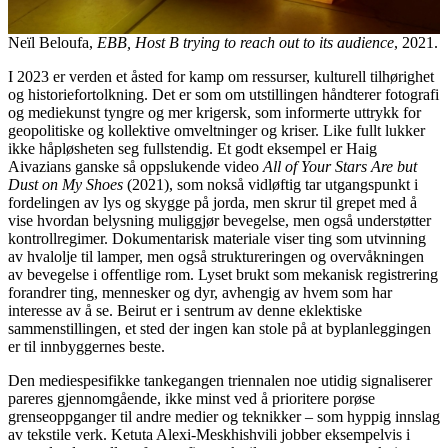
Neïl Beloufa,
EBB, Host B trying to reach out to its audience
, 2021.
I 2023 er verden et åsted for kamp om ressurser, kulturell tilhørighet
og historiefortolkning. Det er som om utstillingen håndterer fotografi
og mediekunst tyngre og mer krigersk, som informerte uttrykk for
geopolitiske og kollektive omveltninger og kriser. Like fullt lukker
ikke håpløsheten seg fullstendig. Et godt eksempel er Haig
Aivazians ganske så oppslukende video
All of Your Stars Are but
Dust on My Shoes
(2021), som nokså vidløftig tar utgangspunkt i
fordelingen av lys og skygge på jorda, men skrur til grepet med å
vise hvordan belysning muliggjør bevegelse, men også understøtter
kontrollregimer. Dokumentarisk materiale viser ting som utvinning
av hvalolje til lamper, men også struktureringen og overvåkningen
av bevegelse i offentlige rom. Lyset brukt som mekanisk registrering
forandrer ting, mennesker og dyr, avhengig av hvem som har
interesse av å se. Beirut er i sentrum av denne eklektiske
sammenstillingen, et sted der ingen kan stole på at byplanleggingen
er til innbyggernes beste.
Den mediespesifikke tankegangen triennalen noe utidig signaliserer
pareres gjennomgående, ikke minst ved å prioritere porøse
grenseoppganger til andre medier og teknikker – som hyppig innslag
av tekstile verk. Ketuta Alexi-Meskhishvili jobber eksempelvis i