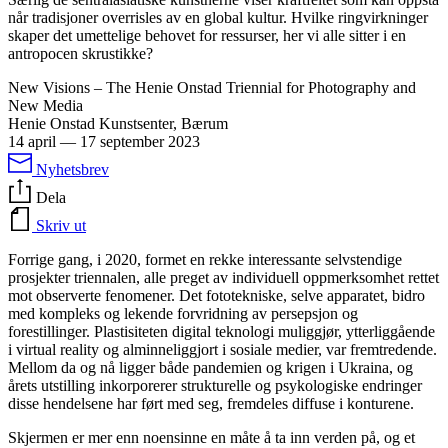
når tradisjoner overrisles av en global kultur. Hvilke ringvirkninger
skaper det umettelige behovet for ressurser, her vi alle sitter i en
antropocen skrustikke?
New Visions – The Henie Onstad Triennial for Photography and
New Media
Henie Onstad Kunstsenter, Bærum
14 april
—
17 september 2023
Nyhetsbrev
Dela
Skriv ut
Forrige gang, i 2020, formet en rekke interessante selvstendige
prosjekter triennalen, alle preget av individuell oppmerksomhet rettet
mot observerte fenomener. Det fototekniske, selve apparatet, bidro
med kompleks og lekende forvridning av persepsjon og
forestillinger. Plastisiteten digital teknologi muliggjør, ytterliggående
i virtual reality og alminneliggjort i sosiale medier, var fremtredende.
Mellom da og nå ligger både pandemien og krigen i Ukraina, og
årets utstilling inkorporerer strukturelle og psykologiske endringer
disse hendelsene har ført med seg, fremdeles diffuse i konturene.
Skjermen er mer enn noensinne en måte å ta inn verden på, og et