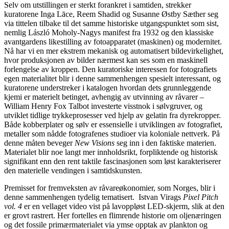
Selv om utstillingen er sterkt forankret i samtiden, strekker
kuratorene Inga Lāce, Reem Shadid og Susanne Østby Sæther seg
via tittelen tilbake til det samme historiske utgangspunktet som sist,
nemlig László Moholy-Nagys manifest fra 1932 og den klassiske
avantgardens likestilling av fotoapparatet (maskinen) og modernitet.
Nå har vi en mer ekstrem mekanisk og automatisert bildevirkelighet,
hvor produksjonen av bilder nærmest kan ses som en maskinell
forlengelse av kroppen. Den kuratoriske interessen for fotografiets
egen materialitet blir i denne sammenhengen spesielt interessant, og
kuratorene understreker i katalogen hvordan dets grunnleggende
kjemi er materielt betinget, avhengig av utvinning av råvarer –
William Henry Fox Talbot investerte visstnok i sølvgruver, og
utviklet tidlige trykkeprosesser ved hjelp av gelatin fra dyrekropper.
Både kobberplater og sølv er essensielle i utviklingen av fotografiet,
metaller som nådde fotografenes studioer via koloniale nettverk. På
denne måten beveger
New Visions
seg inn i den faktiske materien.
Materialet blir noe langt mer innholdsrikt, forpliktende og historisk
signifikant enn den rent taktile fascinasjonen som løst karakteriserer
den materielle vendingen i samtidskunsten.
Premisset for fremveksten av råvareøkonomier, som Norges, blir i
denne sammenhengen tydelig tematisert. Istvan Virags
Pixel Pitch
vol. 4
er en vellaget video vist på lavoppløst LED-skjerm, slik at den
er grovt rastrert. Her fortelles en flimrende historie om oljenæringen
og det fossile primærmaterialet via ymse opptak av plankton og