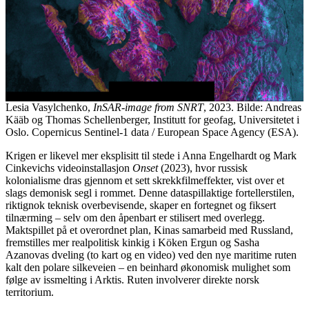
Lesia Vasylchenko,
InSAR-image from SNRT
, 2023. Bilde: Andreas
Kääb og Thomas Schellenberger, Institutt for geofag, Universitetet i
Oslo. Copernicus Sentinel-1 data / European Space Agency (ESA).
Krigen er likevel mer eksplisitt til stede i Anna Engelhardt og Mark
Cinkevichs videoinstallasjon
Onset
(2023), hvor russisk
kolonialisme dras gjennom et sett skrekkfilmeffekter, vist over et
slags demonisk segl i rommet. Denne dataspillaktige fortellerstilen,
riktignok teknisk overbevisende, skaper en fortegnet og fiksert
tilnærming – selv om den åpenbart er stilisert med overlegg.
Maktspillet på et overordnet plan, Kinas samarbeid med Russland,
fremstilles mer realpolitisk kinkig i Köken Ergun og Sasha
Azanovas dveling (to kart og en video) ved den nye maritime ruten
kalt den polare silkeveien – en beinhard økonomisk mulighet som
følge av issmelting i Arktis. Ruten involverer direkte norsk
territorium.