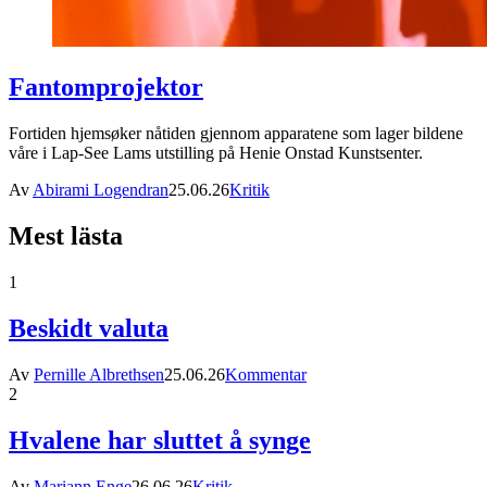
Fantomprojektor
Fortiden hjemsøker nåtiden gjennom apparatene som lager bildene
våre i Lap-See Lams utstilling på Henie Onstad Kunstsenter.
Av
Abirami Logendran
25.06.26
Kritik
Mest lästa
1
Beskidt valuta
Av
Pernille Albrethsen
25.06.26
Kommentar
2
Hvalene har sluttet å synge
Av
Mariann Enge
26.06.26
Kritik