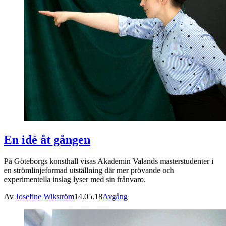
En idé åt gången
På Göteborgs konsthall visas Akademin Valands masterstudenter i
en strömlinjeformad utställning där mer prövande och
experimentella inslag lyser med sin frånvaro.
Av
Josefine Wikström
14.05.18
Avgång