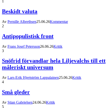
1
Beskidt valuta
Av
Pernille Albrethsen
25.06.26
Kommentar
2
Antipopulistisk front
Av
Frans Josef Petersson
26.06.26
Kritik
3
Snöfrid förvandlar hela Liljevalchs till ett
måleriskt universum
Av
Lars-Erik Hjertström Lappalainen
25.06.26
Kritik
4
Små gleder
Av
Stian Gabrielsen
24.06.26
Kritik
5