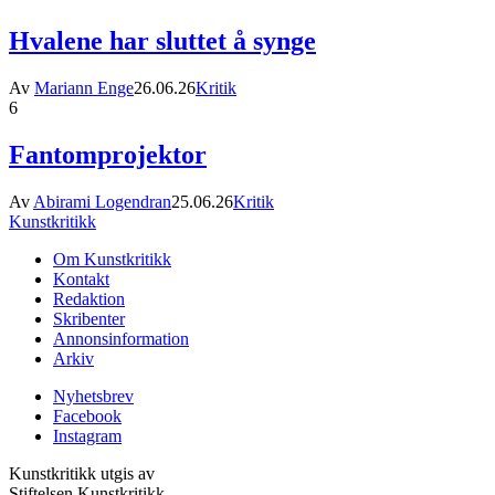
Hvalene har sluttet å synge
Av
Mariann Enge
26.06.26
Kritik
6
Fantomprojektor
Av
Abirami Logendran
25.06.26
Kritik
Kunstkritikk
Om Kunstkritikk
Kontakt
Redaktion
Skribenter
Annonsinformation
Arkiv
Nyhetsbrev
Facebook
Instagram
Kunstkritikk utgis av
Stiftelsen Kunstkritikk