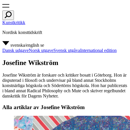
Kunstkritikk
Nordisk konsttidskrift
svenska/english
se
Dansk udgave
Norsk utgave
Svensk utgåva
International edition
Josefine Wikström
Josefine Wikström är forskare och kritiker bosatt i Göteborg. Hon är
disputerad i filosofi och undervisar på bland annat Stockholms
konstnärliga högskola och Södertörns högskola. Hon har publicerats
i bland annat Radical Philosophy och Mute och skriver regelbundet
danskritik för Dagens Nyheter.
Alla artiklar av Josefine Wikström