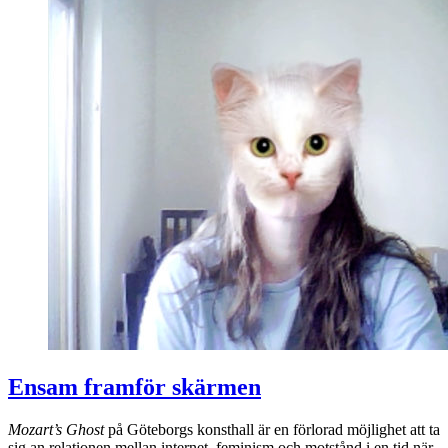
Ensam framför skärmen
Mozart’s Ghost
på Göteborgs konsthall är en förlorad möjlighet att ta
sig an relationen mellan internet, feminism och motstånd i en tid när