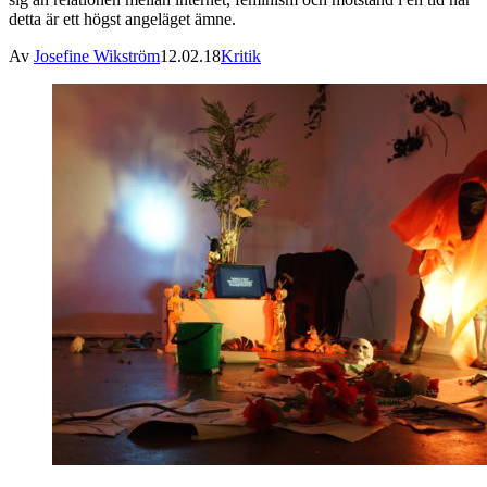
detta är ett högst angeläget ämne.
Av
Josefine Wikström
12.02.18
Kritik