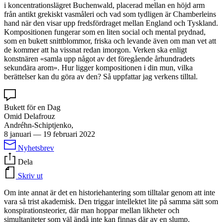
i koncentrationslägret Buchenwald, placerad mellan en höjd arm
från antikt grekiskt vasmåleri och vad som tydligen är Chamberleins
hand när den visar upp fredsfördraget mellan England och Tyskland.
Kompositionen fungerar som en liten social och mental prydnad,
som en bukett snittblommor, friska och levande även om man vet att
de kommer att ha vissnat redan imorgon. Verken ska enligt
konstnären «samla upp något av det föregående århundradets
sekundära arom». Hur ligger kompositionen i din mun, vilka
berättelser kan du göra av den? Så uppfattar jag verkens tilltal.
Bukett för en Dag
Omid Delafrouz
Andréhn-Schiptjenko,
8 januari
—
19 februari 2022
Nyhetsbrev
Dela
Skriv ut
Om inte annat är det en historiehantering som tilltalar genom att inte
vara så trist akademisk. Den triggar intellektet lite på samma sätt som
konspirationsteorier, där man hoppar mellan likheter och
simultaniteter som väl ändå inte kan finnas där av en slump.