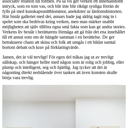
associativ relation till formen. På så vis ger verken ett innehållstomt
intryck, som en tom vas, och blir inte blir riktigt synliga förrän de
fylls på med kunskapssnittblommor, anekdoter ur lärdomshistorien.
Här bistår galleriet med det, annars hade jag aldrig tagit mig in i
spelet som ska bedrivas kring verken, men man märker snabbt
möjligheten att själv tillföra egna små fakta som kan ge andra stories.
Verkens liv består i berättarens förmåga att gå från det ena innehållet
till ett annat som om de hängde samman i en berättelse. De ger
betraktaren chans att skina och folk att umgås i ett bildat samtal
bortom debatt och krav på förklaringvärde.
Jamen, det är väl trevligt! För egen del tråkas jag ut av trevligt
sällskap, och hänger hellre med någon som är rolig och jobbig, eller
plump och intelligent, seg och hjärtlig. Jag tycker att det är
någonting direkt nedslående över tanken att även konsten skulle
börja vara trevlig.