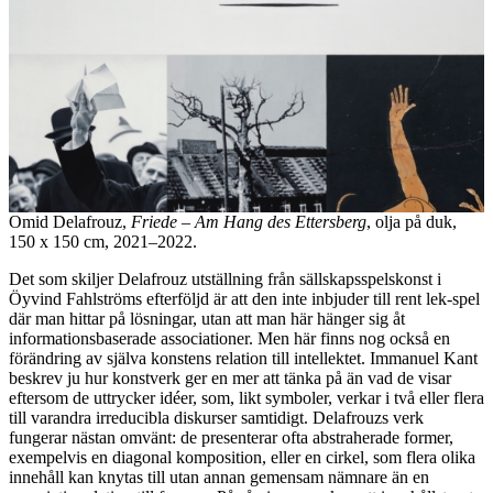
Omid Delafrouz,
Friede – Am Hang des Ettersberg
, olja på duk,
150 x 150 cm, 2021–2022.
Det som skiljer Delafrouz utställning från sällskapsspelskonst i
Öyvind Fahlströms efterföljd är att den inte inbjuder till rent lek-spel
där man hittar på lösningar, utan att man här hänger sig åt
informationsbaserade associationer. Men här finns nog också en
förändring av själva konstens relation till intellektet. Immanuel Kant
beskrev ju hur konstverk ger en mer att tänka på än vad de visar
eftersom de uttrycker idéer, som, likt symboler, verkar i två eller flera
till varandra irreducibla diskurser samtidigt. Delafrouzs verk
fungerar nästan omvänt: de presenterar ofta abstraherade former,
exempelvis en diagonal komposition, eller en cirkel, som flera olika
innehåll kan knytas till utan annan gemensam nämnare än en