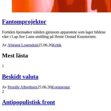
Fantomprojektor
Fortiden hjemsøker nåtiden gjennom apparatene som lager bildene
våre i Lap-See Lams utstilling på Henie Onstad Kunstsenter.
Av
Abirami Logendran
25.06.26
Kritik
Mest lästa
1
Beskidt valuta
Av
Pernille Albrethsen
25.06.26
Kommentar
2
Antipopulistisk front