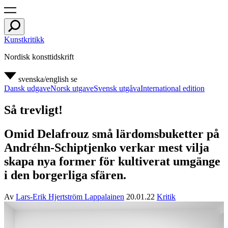
Kunstkritikk
Nordisk konsttidskrift
svenska/english
se
Dansk udgave
Norsk utgave
Svensk utgåva
International edition
Så trevligt!
Omid Delafrouz små lärdomsbuketter på
Andréhn-Schiptjenko verkar mest vilja
skapa nya former för kultiverat umgänge
i den borgerliga sfären.
Av
Lars-Erik Hjertström Lappalainen
20.01.22
Kritik