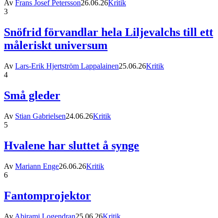
Av
Frans Josef Petersson
26.06.26
Kritik
3
Snöfrid förvandlar hela Liljevalchs till ett
måleriskt universum
Av
Lars-Erik Hjertström Lappalainen
25.06.26
Kritik
4
Små gleder
Av
Stian Gabrielsen
24.06.26
Kritik
5
Hvalene har sluttet å synge
Av
Mariann Enge
26.06.26
Kritik
6
Fantomprojektor
Av
Abirami Logendran
25.06.26
Kritik