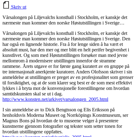
Skriv ut
Vårsalongen på Liljevalchs konsthall i Stockholm, er kanskje det
nærmeste man kommer den norske Høstutstillingen i Sverige…
Vårsalongen på Liljevalchs konsthall i Stockholm, er kanskje det
nærmeste man kommer den norske Høstutstillingen i Sverige. Den
har også en lignende historie. Fra å for lenge siden å ha vært et
absolutt must, har den mer og mer blitt en helt perifer begivenhet i
kunstlivet. Og som med Høstutstillingen forsøker man med jevne
mellomrom å modernisere utstillingen innenfor de stramme
rammene. Årets utgave er for første gang kuratert av en gruppe på
tre internasjonalt anerkjente kuratorer. Anders Olofsson skriver i sin
anmeldelse at utstillingen er preget av en profesjonalitet som grenser
til forsiktighet, og at de som klarer seg best er de som mest effektivt
lykkes i å bryta mot de konvensjonelle forestillingene om hvordan
samtidskunsten skal se ut i dag.
http://www.konsten.net/arkivet/varsalongen_2005.html
I sin anmeldelse av to Dick Bengtsson og Elis Eriksson på
henholdsvis Moderna Museet og Norrköpings Konstmuseum, ser
Magnus Bons på hvordan de to museene velger å presentere
kunstnerne gjennom fotografier og tekster som setter tonen for
hvordan utstillingene oppfattes.