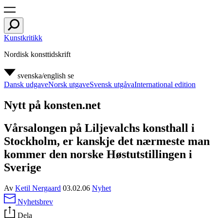
Kunstkritikk
Nordisk konsttidskrift
svenska/english
se
Dansk udgave
Norsk utgave
Svensk utgåva
International edition
Nytt på konsten.net
Vårsalongen på Liljevalchs konsthall i
Stockholm, er kanskje det nærmeste man
kommer den norske Høstutstillingen i
Sverige
Av
Ketil Nergaard
03.02.06
Nyhet
Nyhetsbrev
Dela