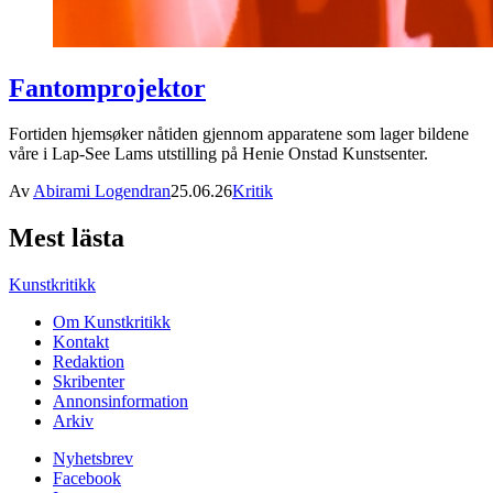
Fantomprojektor
Fortiden hjemsøker nåtiden gjennom apparatene som lager bildene
våre i Lap-See Lams utstilling på Henie Onstad Kunstsenter.
Av
Abirami Logendran
25.06.26
Kritik
Mest lästa
Kunstkritikk
Om Kunstkritikk
Kontakt
Redaktion
Skribenter
Annonsinformation
Arkiv
Nyhetsbrev
Facebook