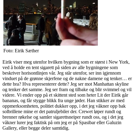
Foto: Eirik Sæther
Eirik viser meg utenfor hvilken bygning som er størst i New York,
ved å holde en tent sigarett på siden av alle bygningene som
beskriver horisontlinjen vår. Jeg står utenfor, ser inn igjennom
vinduet på de grønne skjerfene og de nakne damene og tenker… er
dette bra? Hva representerer dette? Jeg ser mot Manhattan skyline
og tenker det samme. Jeg ser fram og tilbake og blir svimmel og vil
videre. Vi ender opp på et skittent sted som heter Lit der Eirik går
bananas, og får stygge blikk fra unge jøder. Han stikker av med
oppmerksomheten, politiet dukker opp, i det jeg våkner opp bak
solbrillene mine er det patruljebiler der. Crewet løper rundt og
brenner røkelse og samler sigarettsneiper rundt oss, og i det jeg
våkner lurer jeg faktisk på om jeg er på Spasibar eller Galuzin
Gallery, eller begge deler samtidig.