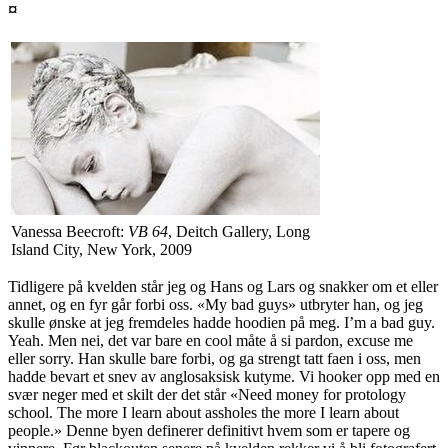
¤
Vanessa Beecroft:
VB 64
, Deitch Gallery, Long
Island City, New York, 2009
Tidligere på kvelden står jeg og Hans og Lars og snakker om et eller
annet, og en fyr går forbi oss. «My bad guys» utbryter han, og jeg
skulle ønske at jeg fremdeles hadde hoodien på meg. I’m a bad guy.
Yeah. Men nei, det var bare en cool måte å si pardon, excuse me
eller sorry. Han skulle bare forbi, og ga strengt tatt faen i oss, men
hadde bevart et snev av anglosaksisk kutyme. Vi hooker opp med en
svær neger med et skilt der det står «Need money for protology
school. The more I learn about assholes the more I learn about
people.» Denne byen definerer definitivt hvem som er tapere og