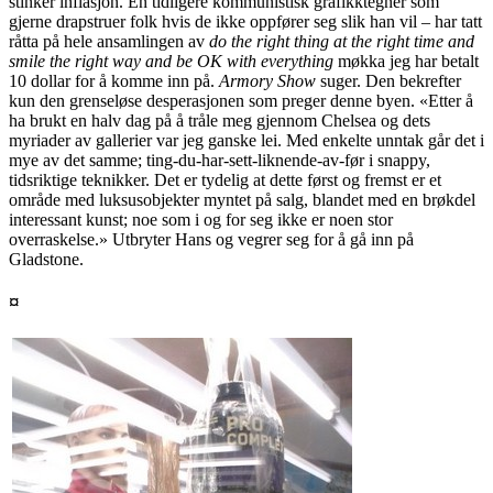
stinker inflasjon. En tidligere kommunistisk grafikktegner som
gjerne drapstruer folk hvis de ikke oppfører seg slik han vil – har tatt
råtta på hele ansamlingen av
do the right thing at the right time and
smile the right way and be OK with everything
møkka jeg har betalt
10 dollar for å komme inn på.
Armory Show
suger. Den bekrefter
kun den grenseløse desperasjonen som preger denne byen. «Etter å
ha brukt en halv dag på å tråle meg gjennom Chelsea og dets
myriader av gallerier var jeg ganske lei. Med enkelte unntak går det i
mye av det samme; ting-du-har-sett-liknende-av-før i snappy,
tidsriktige teknikker. Det er tydelig at dette først og fremst er et
område med luksusobjekter myntet på salg, blandet med en brøkdel
interessant kunst; noe som i og for seg ikke er noen stor
overraskelse.» Utbryter Hans og vegrer seg for å gå inn på
Gladstone.
¤