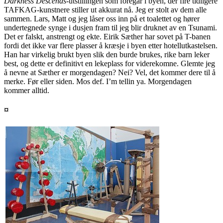
Darkness Descends
-utstillingen som foregår i byen, der fire tidligere
TAFKAG
-kunstnere stiller ut akkurat nå. Jeg er stolt av dem alle
sammen. Lars, Matt og jeg låser oss inn på et toalettet og hører
undertegnede synge i dusjen fram til jeg blir druknet av en Tsunami.
Det er falskt, anstrengt og ekte. Eirik Sæther har sovet på T-banen
fordi det ikke var flere plasser å kræsje i byen etter hotellutkastelsen.
Han har virkelig brukt byen slik den burde brukes, rike barn leker
best, og dette er definitivt en lekeplass for viderekomne. Glemte jeg
å nevne at Sæther er morgendagen? Nei? Vel, det kommer dere til å
merke. Før eller siden. Mos def. I’m tellin ya. Morgendagen
kommer alltid.
¤