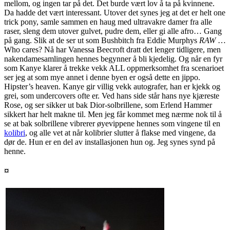
mellom, og ingen tar på det. Det burde vært lov å ta på kvinnene.
Da hadde det vært interessant. Utover det synes jeg at det er helt one
trick pony, samle sammen en haug med ultravakre damer fra alle
raser, sleng dem utover gulvet, pudre dem, eller gi alle afro… Gang
på gang. Slik at de ser ut som Bushbitch fra Eddie Murphys
RAW
…
Who cares? Nå har Vanessa Beecroft dratt det lenger tidligere, men
nakendamesamlingen hennes begynner å bli kjedelig. Og når en fyr
som Kanye klarer å trekke vekk
ALL
oppmerksomhet fra scenarioet
ser jeg at som mye annet i denne byen er også dette en jippo.
Hipster’s heaven. Kanye gir villig vekk autografer, han er kjekk og
grei, som undercovers ofte er. Ved hans side står hans nye kjæreste
Rose, og ser sikker ut bak Dior-solbrillene, som Erlend Hammer
sikkert har helt makne til. Men jeg får kommet meg nærme nok til å
se at bak solbrillene vibrerer øyevippene hennes som vingene til en
kolibri
, og alle vet at når kolibrier slutter å flakse med vingene, da
dør de. Hun er en del av installasjonen hun og. Jeg synes synd på
henne.
¤