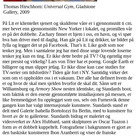
Thomas Hirschhorn:
Universal Gym
, Gladstone
Gallery, 2009
På Lit er klientellet sjenert og skuldrene våre er i gjennomsnitt ti cm.
mer hevet enn gjennomsnitts New Yorker i lokalet, og promillen vår
er på det dobbelte. Zachary finner et hjem i oss, en havn, og vi spør
hva han driver med til daglig. Han går på Lit og drikker, tar bilder på
fylla og legger det ut på Facebook. That’s it. Like godt som noe
tenker jeg. Men i samtalene jeg har med disse unge lovende loserne
tenker jeg kun en ting. Er ikke dette bedre på TV? Og egentlig mye
mer presist og virkelig? Lars von Trier har et poeng. Google Earth er
billigere og man slipper jetlag. Er ikke disse kun case studies for
TV-serier om tidsfordriv? Tiden går fort i NY. Samtidig virker det
som om vi oppholder oss i et vakuum. Der alle har definert hvem de
er og hvor de skal men sjelden hvorfor de skal dit. Sånn sett er
Williamsburg og
Armory Show
nesten identiske, og Standards boot,
som faktisk er den eneste gjennomførte installasjonen på messen, er
like fremmedgjort fra opplegget som oss, selv om Furnesvik denne
gangen kun har valgt internasjonale kunstnere. Standards stand er
delt med Galerie Isabella Bortolozzi fra Berlin, med to kunstnere fra
hvert av de to galleriene. Standards bidrag er maleriet og
videoverket av Alex Hubbard, samt skulpturen av Oscar Tuazon i
form av et dobbelt kuppeltelt. Fotografiene i bakgrunnen er gjort av
den baskiske kunstneren Ibon Aranberri og viser de franske