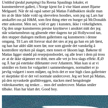
Untitled (pedal pumping)
fra Reena Spaulings lokaler, et
kunstnerdrevet galleri, i Norge kjent for å vise blant annet Bjarne
Melgaard. Når de nå også satser på Matias Faldbakken skulle man
tro at de likte både vold og sleeveless hoodies, som jeg og Lars har
anskaffet oss på H&M, som first thing etter en burger på McDonalds
etter ankomst. Men nei, vold er gøy i kunsten, ikke i virkeligheten.
Og den unge kunstnerens presise knyttneve i ansiktet mitt der jeg
står solariumsbrun og glisende etter dagens tur på Hollywood tan,
den stopper dialogen mellom galleristen og kunstneren i denne
omgang. Til Lars sitt forsvar skal det sies at jeg ga han en jab først,
og han har aldri slått noen før, noe som gjorde det vanskelig å
kontrollere styrken på slaget, men tonen er liksom lagt. Bøkene til
Matias ligger strødd på resepsjonsbordet, og alle leser i dem på tross
av at de ikke skjønner en dritt, men alle vet jo hva slags effekt Æ,Ø
og Å har på estetiske dilletanter over Atlantern. Man kan si at vi
utstråler en form for vulgaritet i sammenhengen, normalitet er jo
jævlig vulgært i noen miljøer, og hvis det er noe high class gallerister
er skeptiske til er det vel normale undercover. Jeg ser bort på Matias,
på den nyvaskede grafittiveggen, stacken med hengslengte
videokassetter, og tenker… mos def undercover. Matias smiler
tilbake. Han har klart det. Good boy.