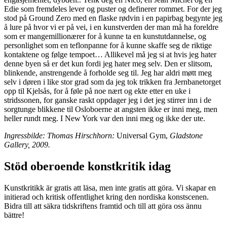
Edie som fremdeles lever og puster og definerer rommet. For der jeg
stod på Ground Zero med en flaske rødvin i en papirbag begynte jeg
å lure på hvor vi er på vei, i en kunstverden der man må ha foreldre
som er mangemillionærer for å kunne ta en kunstutdannelse, og
personlighet som en teflonpanne for å kunne skaffe seg de riktige
kontaktene og følge tempoet… Allikevel må jeg si at hvis jeg hater
denne byen så er det kun fordi jeg hater meg selv. Den er slitsom,
blinkende, anstrengende å forholde seg til. Jeg har aldri møtt meg
selv i døren i like stor grad som da jeg tok trikken fra Jernbanetorget
opp til Kjelsås, for å føle på noe nært og ekte etter en uke i
stridssonen, for ganske raskt oppdager jeg i det jeg stirrer inn i de
sorgtunge blikkene til Osloboerne at angsten ikke er inni meg, men
heller rundt meg. I New York var den inni meg og ikke der ute.
Ingressbilde: Thomas Hirschhorn:
Universal Gym,
Gladstone
Gallery, 2009.
Stöd oberoende konstkritik idag
Kunstkritikk är gratis att läsa, men inte gratis att göra. Vi skapar en
initierad och kritisk offentlighet kring den nordiska konstscenen.
Bidra till att säkra tidskriftens framtid och till att göra oss ännu
bättre!