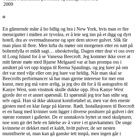
2009
¤
En glimrende måte å bo billig og bra i New York, hvis man er fire
menn/gutter i midten av tyveåra, er å leie seg inn på et digg og dyrt
hotell, dra av overmadrassene og spre dem utover gulvet. Slik får
man plass til flere. Men lufta du møter om morgenen etter en natt på
bohemfylla er mildt sagt… ubeskrivelig. Dagen etter drar vi oss over
til Long Island for å se Vanessa Beecroft. Jeg kommer ikke over at
mitt første møte med Bjarne Melgaard var at han prompa oss i
ansiktet på vei opp trappa til Reena Spaulings, og jeg lurer på om
det var med vilje eller om jeg bare var heldig. Når man skal se
Beecrofts performancer så har man gjerne interesse for mer enn
kunst, men jeg må være ærlig, ja jeg dro dit for å få autografen til
Kanye West, som visstnok skulle dukke opp. Hva Kanye West
gjorde der er et annet spørsmål. Et spørsmål jeg tror han stilte seg
selv også. Han så ikke akkurat komfortabel ut, men var den eneste
gjesten med en klar farge på klærne. Rødt. Installasjonen til Beecroft
er en haug med kvinner som ligger i diverse positurer på gulvet i det
største rommet i galleriet. De er unntaksvis byttet ut med skulpturer,
noe som gir det hele en følelse av å være i et gravkammer. De unge
kvinnene er dekket med et kaldt, hvitt pulver, de ser nesten
mumifiserte ut, man kan gå ganske tett innpå, men ingen går i