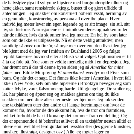
de halvsløve øya til syltynne hipstere med burgunderrøde ulluer og
hettejakker, samt renskårede skjegg, bustet til og gjort uflidde til
anledningen. Jeg snakker om konstruert bohemlivsstil, herming av
en genuinitet, konstruering av persona all over the place. Hvert
individ jeg møter lever sin egen legende og er sitt image, sin stil, sitt
liv, sin historie. Narrasjonene er i mimikken deres og nakken ruller
når de nikker, hvis du skjønner hva jeg mener. En hel by som later
som om de ikke er utilpassede. Nå er dette veldig attraktivt, men
samtidig så
over
om fire år, så mye mer over enn den livsstilen jeg
ble kjent med da jeg var i midten av Bushland i 2005 og fulgte
republikanernes hovmod etter at Bush vant valget. Optimismen er til
å ta og føle på. Noe som er veldig merkelig midt i en depresjon. Jeg
har drømt om å dra til denne byen siden jeg så
Amerika for mine
føtter
med Eddie Murphy og
Et amerikansk eventyr
med Fivel som
barn. Og når det er sagt. Det finnes ikke katter i Amerika, i hvert fall
ikke i New York, selv om alle hipsterne i Brooklyn beveger seg som
katter. Myke, vare, følsomme og harde. Utilgjengelige. De smiler og
ler, har planer og åpner seg og snakker gjerne om ting du ikke
snakker om med dine aller nærmeste her hjemme. Jeg lokker den
ene taxisjåføren etter den andre ut i lange beretninger om hvor de
kommer fra, hvorfor de dro akkurat hit, hva de tror om framtiden,
hvilket forhold de har til kona og det kommer fram en del ting. Og
det er spennende å få bekreftet at livet til en taxisjåfør nesten alltid er
rikere enn livet til et ferdigutdannet livsstilsoffer (les gjerne kunstner,
musiker, illustratør, designer osv.) Alle jeg møter lager en