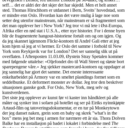
seff… det er aldri der det skjer det har skjedd. Men et helt annet
sted. Thomas Hirschhorn er utdannet i Bern, Sveits’ hovedstad, som
er mindre enn Oslo. Hvordan kan det være mulig å lage noe som
setter deg utenfor mainstream, når mainstream er så fragmentert som
det man opplever her i New York? Jeg tror vi må lete i Øst-Europa,
Afrika eller en rød stat i U.S.A., etter nye historier. For i denne byen
blir de fragmenterte hangout-historiene fortalt om og om igjen. Og
da jeg skannet igjennom Flickr-kontoen til André Gali etter at jeg
kom hjem så jeg at vi hermer. Er Oslo det samme i forhold til New
York som Reykjavik var for London? Det ser sannelig slik ut på
overflaten. I Aftenposten 11.03.09, Øystein Stray Spetalen kommer
med følgende uttalelse: «Oljefondet dro til Wall Street og sløste bort
sparepengene våre.» Jeg sjekker mastercard-kontoen og oppdager at
jeg sannelig har gjort det samme. Det eneste interessante
enkeltarbeidet på Armory var en smeltet plastdings formet som en
seddelbunke. Et deformert monster av dollar. Jeg tror den beskriver
situasjonen ganske godt. For Oslo, New York, meg selv og
kunstverdenen.
Det siste jeg opplever av kunst før vi kaster inn håndkleet på alle
måter og synker inn i sofaen på hotellet og ser på Eiriks nyinnkjøpte
Artaud-film og tatoveringsdokumentar, er en tur på Monkeytown
der jeg danset naken, grein som en baby og skrek ”what’s in the
box” mens jeg bet meg i armen for nærmere ett år sia. Thora Dolven
Balke har en installasjon på badet i lokalet i forbindelse med
The