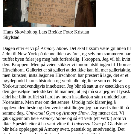
Hans Skovholt og Lars Brekke Foto: Kristian
Skylstad
Dagen etter er vi på
Armory Show
. Det skal liksom være grunnen til
å dra til New York på denne tiden av året, og selv om sommeren har
truffet byen føler jeg meg helt forferdelig. I kroppen. Jeg vil bli kvitt
den. Kroppen. Men på veien stikker vi innom utstillingen til Thomas
Hirschhorn. Galleriet er så galleri at det ikke kan bli mer galleriaktig,
men kunsten, installasjonen Hirschhorn har prestert å lage, det er et
høydepunkt i kunsthistorien og verdt alle utgiftene som en New
York-tur nødvendigvis innebærer. Jeg blir så satt ut av estetikken og
den grenseløse metodikken til mannen, at jeg må si at jeg rent fysisk
aldri har blitt truffet så hardt av noen installasjon sånn umiddelbart.
Noensinne. Men mer om det senere. Utrolig nok klarer jeg å
oppleve den beste og den verste utstillingen jeg har vært vitne til på
samme dag.
Universal Gym
og
Armory Show
. Jeg mener det. Vi
gikk igjennom hele
Armory Show
og så ett verk (ett verk!) som vi
likte. Spesielt etter å ha vært vitne til
Universal Gym
på Gladstone
blir hele opplegget på Armory svett, patetisk og unødvendig. Det