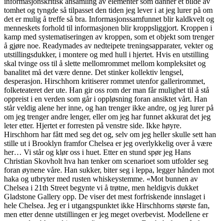
informasjonskritisk ansamling av elementer som danner et bilde av
tomhet og tyngde så tilpasset den tiden jeg lever i at jeg lurer på om
det er mulig å treffe så bra. Informasjonssamfunnet blir kaldkvelt og
menneskets forhold til informasjonen blir kroppsliggjort. Kroppen i
kamp med systematiseringen av kroppen, som et objekt som trenger
å gjøre noe. Readymades av nedteipete treningsapparater, vekter og
utstillingsdukker, i montere og med hull i hjertet. Hvis en utstilling
skal tvinge oss til å slette mellomrommet mellom kompleksitet og
banalitet må det være denne. Det stinker kollektiv lengsel,
desperasjon. Hirschhorn kritiserer rommet utenfor gallerirommet,
folketeateret der ute. Han gir oss rom der man får mulighet til å stå
oppreist i en verden som går i oppløsning foran ansiktet vårt. Han
står veldig alene her inne, og han trenger ikke andre, og jeg lurer på
om jeg trenger andre lenger, eller om jeg har funnet akkurat det jeg
leter etter. Hjertet er forresten på venstre side. Ikke høyre.
Hirschhorn har fått med seg det og, selv om jeg heller skulle sett han
stille ut i Brooklyn framfor Chelsea er jeg overlykkelig over å være
her… Vi står og klør oss i huet. Etter en stund spør jeg Hans
Christian Skovholt hva han tenker om scenarioet som utfolder seg
foran øynene våre. Han sukker, biter seg i leppa, legger hånden mot
haka og utbryter med rusten whiskeystemme. «Mot bunnen av
Chelsea i 21th Street begynte vi å trøtne, men heldigvis dukket
Gladstone Gallery opp. De viser det mest forfriskende innslaget i
hele Chelsea. Jeg er i utgangspunktet ikke Hirschhorns største fan,
men etter denne utstillingen er jeg meget overbevist. Modellene er