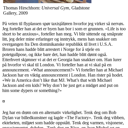
Thomas Hirschhorn:
Universal Gym
, Gladstone
Gallery, 2009
På veien til flyplassen spør taxisjåføren hvorfor jeg virker så nervøs.
Jeg forteller han at det er byen han bor i som er grunnen. «Life is too
short to be anxious», forteller han meg. Vi blir sittende og småprate
litt, jeg deler mine erfaringer og inntrykk, mens han snakker om
overgangen fra Den dominikanske republikk til livet i U.S.A.
Broren hans hadde blitt arrestert i Norge for å stjele en
potetgullpose, og ikke bare det, han hadde blitt dømt også.
Etterhvert skjønner vi at det er Georgia han snakker om. Han lurer
på hvorfor vi skal til London. Vi forteller han at vi skal på en
announcement. «What announcement?» Vi forteller han at Michael
Jackson har en viktig announcement i London. Han rister på hodet.
«We in America don’t like that MJ. What’s that with Michael
Jackson and em kids? Why don’t he just get a midget and put on
him some dypers or something?»
¤
Jeg har en drøm om en alternativ virkelighet. Tenk deg om Bob
Dylan var billedkunstner og lagde «The Factory». Tenk deg vibben,
ekteheten, miljøet som hadde oppstått. Tenk deg varmen, visjonene,
engasjementet, dybden.. Tenk deg en Nico, en Jean Michel og en