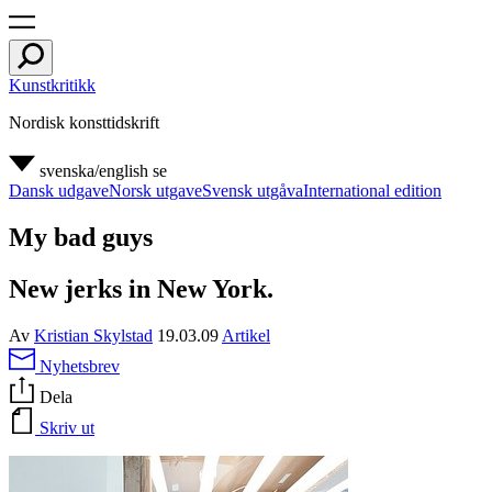
Kunstkritikk
Nordisk konsttidskrift
svenska/english
se
Dansk udgave
Norsk utgave
Svensk utgåva
International edition
My bad guys
New jerks in New York.
Av
Kristian Skylstad
19.03.09
Artikel
Nyhetsbrev
Dela
Skriv ut