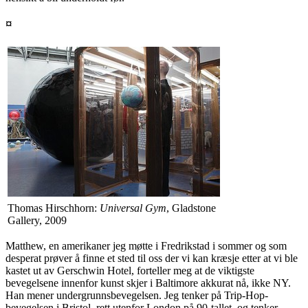
¤
Thomas Hirschhorn:
Universal Gym
, Gladstone
Gallery, 2009
Matthew, en amerikaner jeg møtte i Fredrikstad i sommer og som
desperat prøver å finne et sted til oss der vi kan kræsje etter at vi ble
kastet ut av Gerschwin Hotel, forteller meg at de viktigste
bevegelsene innenfor kunst skjer i Baltimore akkurat nå, ikke NY.
Han mener undergrunnsbevegelsen. Jeg tenker på Trip-Hop-
bevegelsen i Bristol, rett utenfor London på 90-tallet, og tenker…