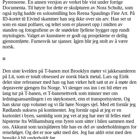
Pyreeneene. En annen versjon av verket ble vist under forrige
Documenta. Til høyre for dette er skulpturen av Nora Schultz, som
også nylig hadde en soloutstilling hos Reena Spaulings Fine Art. På
ID-kortet til Eivind skammer han seg ikke over sin arv. Han ser ut
som en staut polfarer, og teltet som er plassert opp i midten av
standen og fotografiene av de snødekte fjellene bygger opp rundt
mytologien. Valget av kunstnere er godt og prosjektene er deilig
gjennomførte. Furnesvik tar sjanser. Igjen blir jeg stolt av å være
norsk.
¤
Den siste kvelden på T-banen mot Brooklyn møter vi jakkesamleren
på Lit, som er totalt obsessed av norsk black metal. Lars og Eirik
deler sine referanser med han og han virker helt satt ut av å møte den
depraverte gjengen fra Norge. Vi slenger oss inn i en bil etter en
lang tur på T-banen, et T-banenettverk som minner mer om
ledningsansamlingen i en støykonsert, enn et transportsystem. Og
han skrur opp volumet og vi får høre Norges sjel. Med ett forstår jeg
Rødlands suksess på kontinentet. Jeg forstår også at jeg er en
kuriositet i byen, samtidig som jeg vet at jeg har mer til felles med
hipsterne fra Williamsburg enn fyren som sitter i bilen sammen med
oss. Akkurat som taxisjåføren blir han en del av underholdningen for
reisefølget. Og det er noe søkt med det. Jeg har aldri reist med den
hensikt å bli underholdt før.