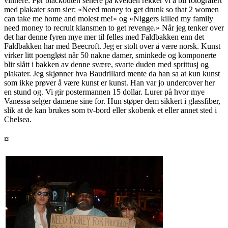
vinnere. Før blackouten senere på kvelden rekker vi å bli fotografert
med plakater som sier: «Need money to get drunk so that 2 women
can take me home and molest me!» og «Niggers killed my family
need money to recruit klansmen to get revenge.» Når jeg tenker over
det har denne fyren mye mer til felles med Faldbakken enn det
Faldbakken har med Beecroft. Jeg er stolt over å være norsk. Kunst
virker litt poengløst når 50 nakne damer, sminkede og komponerte
blir slått i bakken av denne svære, svarte duden med sprittusj og
plakater. Jeg skjønner hva Baudrillard mente da han sa at kun kunst
som ikke prøver å være kunst er kunst. Han var jo undercover her
en stund og. Vi gir postermannen 15 dollar. Lurer på hvor mye
Vanessa selger damene sine for. Hun støper dem sikkert i glassfiber,
slik at de kan brukes som tv-bord eller skobenk et eller annet sted i
Chelsea.
¤