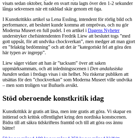
visats sedan oktober, hade en svart ruta lagts över den 1-2 sekunder
långa sekvensen när ett rakblad skär genom ett öga.
I Kunstkritikks artikel sa Lena Essling, intendent för rörlig bild och
performance, att beslutet kunde komma att omprövas, och nu gör
Moderna Museet en full pudel. I en artikel i
Dagens Nyheter
understryker chefsintendenten Fredrik Liew att beslutet togs ”med
gott uppsåt, för att undvika chockverkan”, men medger att man gjort
en ”felaktig bedömning” och att det är ”kategoriskt fel att göra den
här typen av ingrepp”.
Liew säger vidare att han är ”tacksam” över att saken
uppmärksammats, och att inledningsscenen i
Den andalusiska
hunden
sedan i fredags visas i sin helhet. Nu riskerar publiken att
utsättas för den ”chockverkan” som Moderna Museet ville undvika
– men som troligen var Buñuels avsikt.
Stöd oberoende konstkritik idag
Kunstkritikk är gratis att läsa, men inte gratis att göra. Vi skapar en
initierad och kritisk offentlighet kring den nordiska konstscenen.
Bidra till att säkra tidskriftens framtid och till att göra oss ännu
bättre!