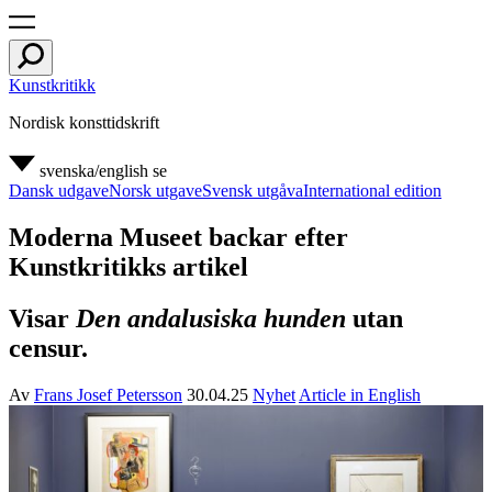
Kunstkritikk
Nordisk konsttidskrift
svenska/english
se
Dansk udgave
Norsk utgave
Svensk utgåva
International edition
Moderna Museet backar efter
Kunstkritikks artikel
Visar
Den andalusiska hunden
utan
censur.
Av
Frans Josef Petersson
30.04.25
Nyhet
Article in English