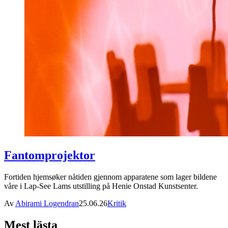
Fantomprojektor
Fortiden hjemsøker nåtiden gjennom apparatene som lager bildene
våre i Lap-See Lams utstilling på Henie Onstad Kunstsenter.
Av
Abirami Logendran
25.06.26
Kritik
Mest lästa