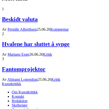
1
Beskidt valuta
Av
Pernille Albrethsen
25.06.26
Kommentar
2
Hvalene har sluttet å synge
Av
Mariann Enge
26.06.26
Kritik
3
Fantomprojektor
Av
Abirami Logendran
25.06.26
Kritik
Kunstkritikk
Om Kunstkritikk
Kontakt
Redaktion
Skribenter