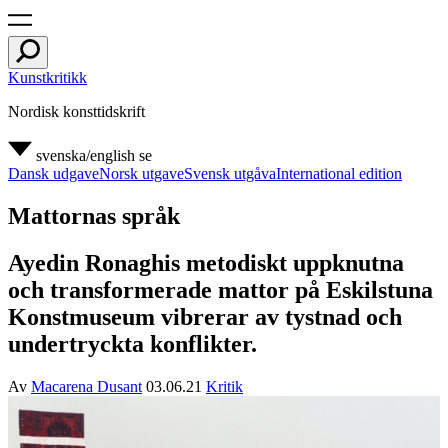
Kunstkritikk
Nordisk konsttidskrift
svenska/english
se
Dansk udgave
Norsk utgave
Svensk utgåva
International edition
Mattornas språk
Ayedin Ronaghis metodiskt uppknutna
och transformerade mattor på Eskilstuna
Konstmuseum vibrerar av tystnad och
undertryckta konflikter.
Av
Macarena Dusant
03.06.21
Kritik