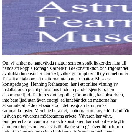
Om vi tänker på handvävda mattor som ett språk ligger det nära till
hands att koppla Ronaghis arbete till dekonstruktion och frigörandet
av dolda dimensioner i en text, vilket ger upphov till nya innebörder.
Ett sätt att tala om att mattorna inte bara är mattor. Museets
konstpedagog, Henning Rehnström, har i ett online-visning av
installationen pekat på mattans ljuddämpande egenskap, den
absorberar ljud. En intressant koppling för om ting kan absorbera,
inte bara ljud utan även energi, så innebär det att mattorna har
ackumulerat både det sagda och det osagda i familjernas
sammankomster. Men inte bara det, mattorna som knyts för hand bär
ju även på vävarens mödosamma arbete. Vävaren har vävt,
familjerna har använt mattan och konstnären har i sitt arbete lagt till
ännu en dimension: en ansats till dialog som går över tid och rum
och visar hur mattorna kan härbärgera information och lagra