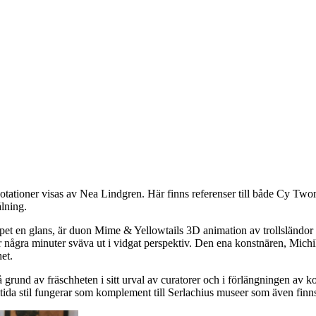
konnotationer visas av Nea Lindgren. Här finns referenser till både Cy 
lning.
et en glans, är duon Mime & Yellowtails 3D animation av trollsländor 
der några minuter sväva ut i vidgat perspektiv. Den ena konstnären, Mich
et.
grund av fräschheten i sitt urval av curatorer och i förlängningen av k
amtida stil fungerar som komplement till Serlachius museer som även finns