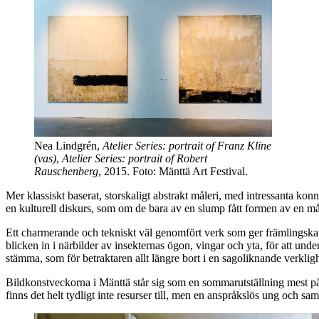
Nea Lindgrén,
Atelier Series: portrait of Franz Kline
(vas)
,
Atelier Series: portrait of Robert
Rauschenberg
, 2015. Foto: Mänttä Art Festival.
Mer klassiskt baserat, storskaligt abstrakt måleri, med intressanta 
en kulturell diskurs, som om de bara av en slump fått formen av en må
Ett charmerande och tekniskt väl genomfört verk som ger främlingskap
blicken in i närbilder av insekternas ögon, vingar och yta, för att un
stämma, som för betraktaren allt längre bort i en sagoliknande verkligh
Bildkonstveckorna i Mänttä står sig som en sommarutställning mest på 
finns det helt tydligt inte resurser till, men en anspråkslös ung och s