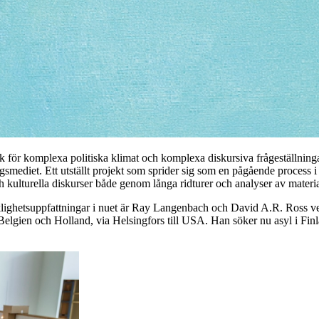
ypisk för komplexa politiska klimat och komplexa diskursiva frågeställni
ngsmediet. Ett utställt projekt som sprider sig som en pågående process 
 kulturella diskurser både genom långa ridturer och analyser av materia
klighetsuppfattningar i nuet är Ray Langenbach och David A.R. Ross ve
elgien och Holland, via Helsingfors till USA. Han söker nu asyl i Finlan