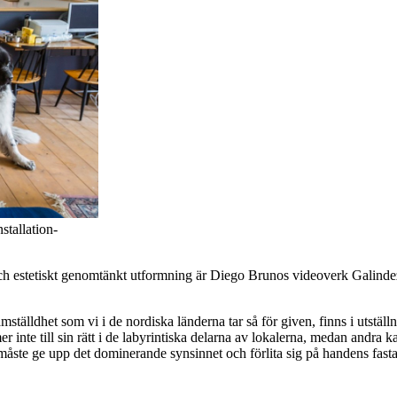
nstallation-
ch estetiskt genomtänkt utformning är Diego Brunos videoverk Galindez.
mställdhet som vi i de nordiska länderna tar så för given, finns i utstä
inte till sin rätt i de labyrintiska delarna av lokalerna, medan andra k
åste ge upp det dominerande synsinnet och förlita sig på handens fasta 