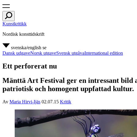
Kunstkritikk
Nordisk konsttidskrift
svenska/english
se
Dansk udgave
Norsk utgave
Svensk utgåva
International edition
Ett perforerat nu
Mänttä Art Festival ger en intressant bild 
patriotisk och homogent uppfattad kultur.
Av
Maria Hirvi-Ijäs
02.07.15
Kritik