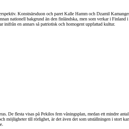
perspektiv. Konstnärsduon och paret Kalle Hamm och Dzamil Kamanger ha
annan nationell bakgrund än den finländska, men som verkar i Finland i re
r inifrån en annars så patriotisk och homogent uppfattad kultur.
ras. De flesta visas på Pekilos fem våningsplan, medan ett mindre antal
h möjligheter till rörlighet, är det även det som utställningen i stort ka
e.