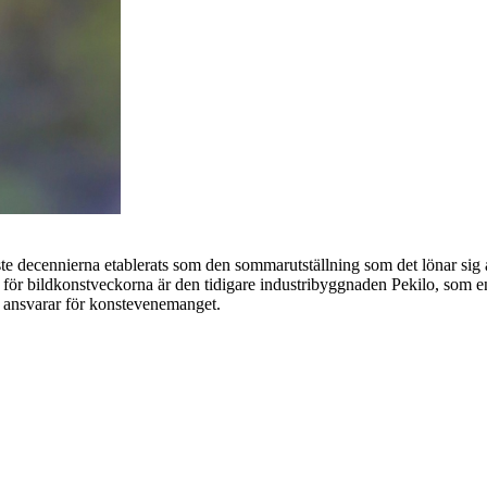
e decennierna etablerats som den sommarutställning som det lönar sig at
m för bildkonstveckorna är den tidigare industribyggnaden Pekilo, som 
m ansvarar för konstevenemanget.