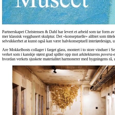
Partnerskapet Christensen & Dahl har levert et arbeid som tar form av e
mer klassisk veggbasert skulptur. Det «konseptuelle» alibiet som titte
selvsikkerhet at kunst også kan være halvkonseptuell interiørdesign, u
Are Mokkelbosts collager i farget glass, montert i to store vinduer i S
verket som i kanskje størst grad spiller opp mot arkitekturens
povera
-
hvordan verkets sjuskete materialitet harmonerer med bygningens rå, 