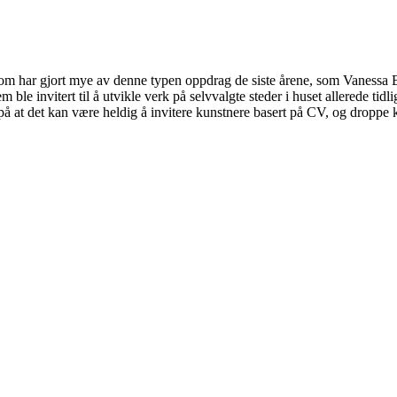
re som har gjort mye av denne typen oppdrag de siste årene, som Vanes
ble invitert til å utvikle verk på selvvalgte steder i huset allerede ti
å at det kan være heldig å invitere kunstnere basert på CV, og droppe k