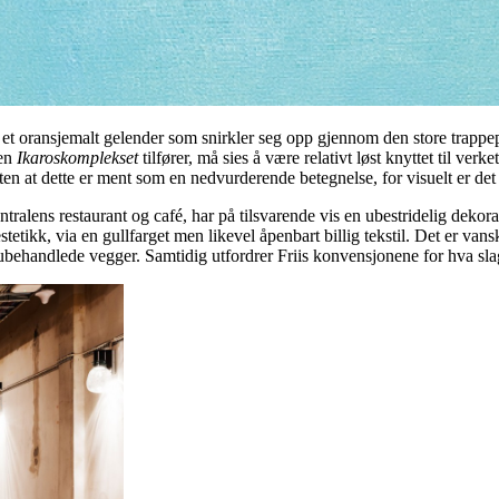
t oransjemalt gelender som snirkler seg opp gjennom den store trappepass
len
Ikaroskomplekset
tilfører, må sies å være relativt løst knyttet til ve
ten at dette er ment som en nedvurderende betegnelse, for visuelt er det
entralens restaurant og café, har på tilsvarende vis en ubestridelig dekor
estetikk, via en gullfarget men likevel åpenbart billig tekstil. Det er va
ubehandlede vegger. Samtidig utfordrer Friis konvensjonene for hva slag