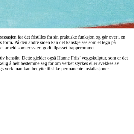
asjen før det fristilles fra sin praktiske funksjon og går over i en
rkets form. På den andre siden kan det kanskje ses som et tegn på
 et arbeid som er svært godt tilpasset trapperommet.
ativ hensikt. Dette gjelder også Hanne Friis’ veggskulptur, som er det
nskelig å helt bestemme seg for om verket styrkes eller svekkes av
s verk man kan benytte til slike permanente installasjoner.