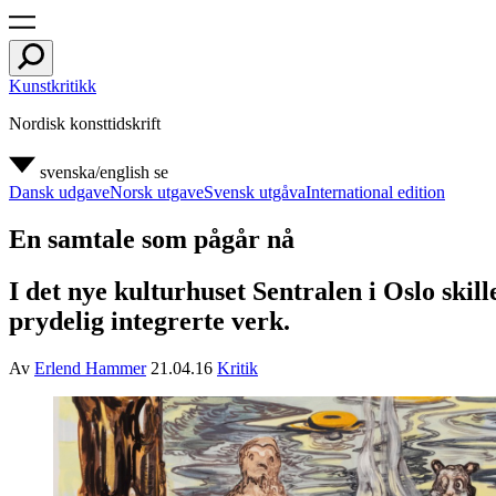
Kunstkritikk
Nordisk konsttidskrift
svenska/english
se
Dansk udgave
Norsk utgave
Svensk utgåva
International edition
En samtale som pågår nå
I det nye kulturhuset Sentralen i Oslo skil
prydelig integrerte verk.
Av
Erlend Hammer
21.04.16
Kritik