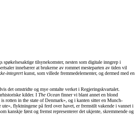
 spøkelsesaktige tilsynekomster, nesten som digitale inngrep i
onsertsaler innebærer at brukerne av rommet mesteparten av tiden vil
kke-integrert
kunst, som villede fremmedelementer, og dermed med en
elvis det omstridte og mye omtalte verket i Regjeringskvartalet.
historiske kilder. I
The Ocean
finner vi blant annet en blond
is rotten in the state of Denmark», og i kanten sitter en Munch-
e», flyktningene på ferd over havet, er fremstilt vakende i vannet i
 som kanskje først og fremst representerer det ukjente, skremmende og