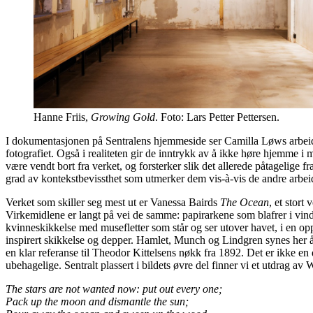
Hanne Friis,
Growing Gold
. Foto: Lars Petter Pettersen.
I dokumentasjonen på Sentralens hjemmeside ser Camilla Løws arbeid, b
fotografiet. Også i realiteten gir de inntrykk av å ikke høre hjemme i m
være vendt bort fra verket, og forsterker slik det allerede påtagelige
grad av kontekstbevissthet som utmerker dem vis-à-vis de andre arbei
Verket som skiller seg mest ut er Vanessa Bairds
The Ocean
, et stort
Virkemidlene er langt på vei de samme: papirarkene som blafrer i vinde
kvinneskikkelse med musefletter som står og ser utover havet, i en opp
inspirert skikkelse og depper. Hamlet, Munch og Lindgren synes her å
en klar referanse til Theodor Kittelsens nøkk fra 1892. Det er ikke e
ubehagelige. Sentralt plassert i bildets øvre del finner vi et utdrag a
The stars are not wanted now: put out every one;
Pack up the moon and dismantle the sun;