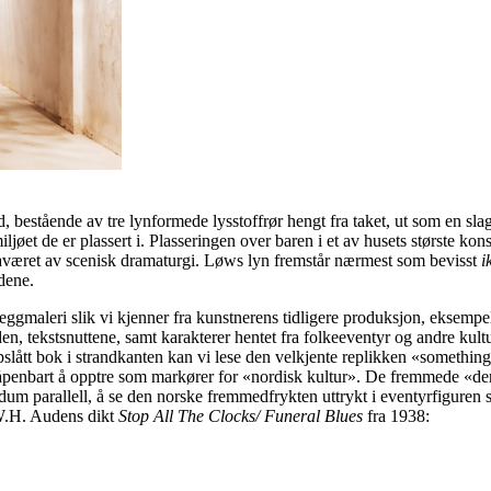
estående av tre lynformede lysstoffrør hengt fra taket, ut som en slags
iljøet de er plassert i. Plasseringen over baren i et av husets største k
 fraværet av scenisk dramaturgi. Løws lyn fremstår nærmest som bevisst
i
dene.
 veggmaleri slik vi kjenner fra kunstnerens tidligere produksjon, eksemp
n, tekstsnuttene, samt karakterer hentet fra folkeeventyr og andre kultur
slått bok i strandkanten kan vi lese den velkjente replikken «something 
penbart å opptre som markører for «nordisk kultur». De fremmede «der ut
n dum parallell, å se den norske fremmedfrykten uttrykt i eventyrfiguren
v W.H. Audens dikt
Stop All The Clocks/ Funeral Blues
fra 1938: