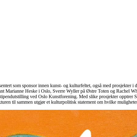
entert som sponsor innen kunst- og kulturfeltet, også med prosjekter i
riblant Marianne Heske i Oslo, Sverre Wyller på Østre Toten og Rachel W
pendutstilling ved Oslo Kunstforening. Med slike prosjekter opptrer Sp
ren til sammen utgjør et kulturpolitisk statement om hvilke muligheter 