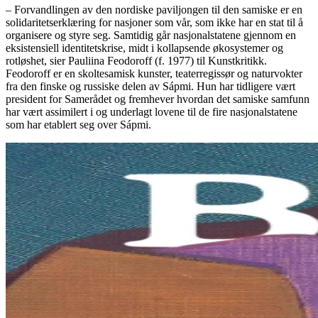
– Forvandlingen av den nordiske paviljongen til den samiske er en
solidaritetserklæring for nasjoner som vår, som ikke har en stat til å
organisere og styre seg. Samtidig går nasjonalstatene gjennom en
eksistensiell identitetskrise, midt i kollapsende økosystemer og
rotløshet, sier Pauliina Feodoroff (f. 1977) til Kunstkritikk.
Feodoroff er en skoltesamisk kunster, teaterregissør og naturvokter
fra den finske og russiske delen av Sápmi. Hun har tidligere vært
president for Samerådet og fremhever hvordan det samiske samfunn
har vært assimilert i og underlagt lovene til de fire nasjonalstatene
som har etablert seg over Sápmi.