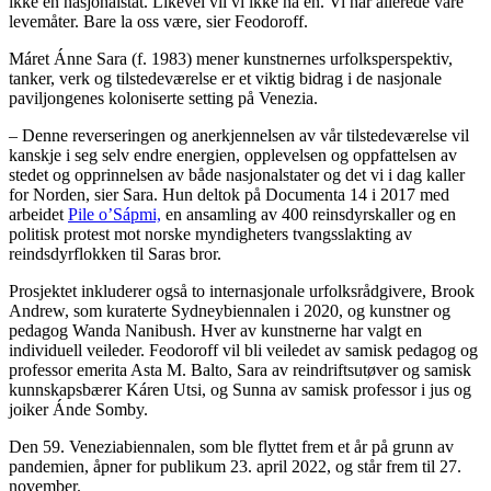
ikke en nasjonalstat. Likevel vil vi ikke ha en. Vi har allerede våre
levemåter. Bare la oss være, sier Feodoroff.
Máret Ánne Sara (f. 1983) mener kunstnernes urfolksperspektiv,
tanker, verk og tilstedeværelse er et viktig bidrag i de nasjonale
paviljongenes koloniserte setting på Venezia.
– Denne reverseringen og anerkjennelsen av vår tilstedeværelse vil
kanskje i seg selv endre energien, opplevelsen og oppfattelsen av
stedet og opprinnelsen av både nasjonalstater og det vi i dag kaller
for Norden, sier Sara. Hun deltok på Documenta 14 i 2017 med
arbeidet
Pile o’Sápmi,
en ansamling av 400 reinsdyrskaller og en
politisk protest mot norske myndigheters tvangsslakting av
reindsdyrflokken til Saras bror.
Prosjektet inkluderer også to internasjonale urfolksrådgivere, Brook
Andrew, som kuraterte Sydneybiennalen i 2020, og kunstner og
pedagog Wanda Nanibush. Hver av kunstnerne har valgt en
individuell veileder. Feodoroff vil bli veiledet av samisk pedagog og
professor emerita Asta M. Balto, Sara av reindriftsutøver og samisk
kunnskapsbærer Káren Utsi, og Sunna av samisk professor i jus og
joiker Ánde Somby.
Den 59. Veneziabiennalen, som ble flyttet frem et år på grunn av
pandemien, åpner for publikum 23. april 2022, og står frem til 27.
november.