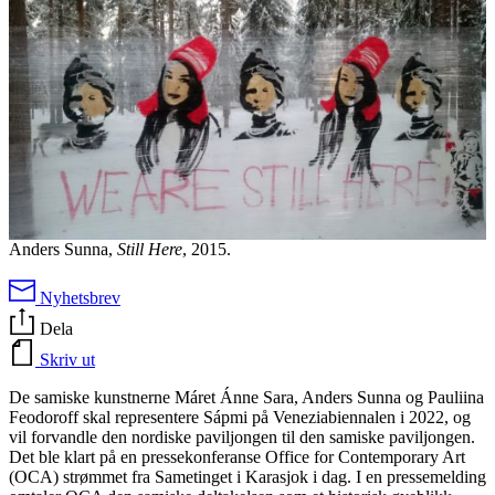
Anders Sunna,
Still Here
, 2015.
Nyhetsbrev
Dela
Skriv ut
De samiske kunstnerne Máret Ánne Sara, Anders Sunna og Pauliina
Feodoroff skal representere Sápmi på Veneziabiennalen i 2022, og
vil forvandle den nordiske paviljongen til den samiske paviljongen.
Det ble klart på en pressekonferanse Office for Contemporary Art
(OCA) strømmet fra Sametinget i Karasjok i dag. I en pressemelding