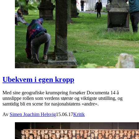
Ubekvem i egen kropp
Med sine geografiske krumspring forsøker Documenta 14 å
unnslippe rollen som verdens største og viktigste utstilling, og
samtidig bli en scene for nasjonalstatens «andre».
Av
Simen Joachim Helsvig
15.06.17
Kritik