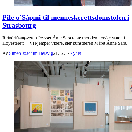
Pile o´Sápmi til menneskerettsdomstolen i
Strasbourg
Reindriftsutøveren Jovsset Ánte Sara tapte mot den norske staten i
Høyesterett. – Vi kjemper videre, sier kunstneren Máret Ánne Sara.
Av
Simen Joachim Helsvig
21.12.17
Nyhet