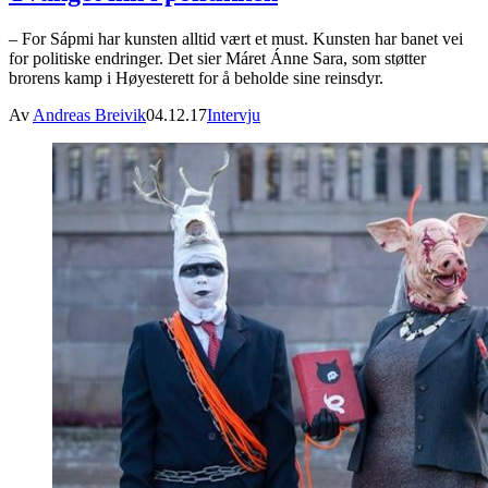
– For Sápmi har kunsten alltid vært et must. Kunsten har banet vei
for politiske endringer. Det sier Máret Ánne Sara, som støtter
brorens kamp i Høyesterett for å beholde sine reinsdyr.
Av
Andreas Breivik
04.12.17
Intervju