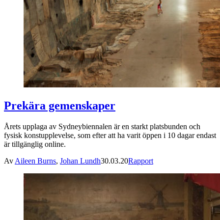
Prekära gemenskaper
Årets upplaga av Sydneybiennalen är en starkt platsbunden och
fysisk konstupplevelse, som efter att ha varit öppen i 10 dagar endast
är tillgänglig online.
Av
Aileen Burns
,
Johan Lundh
30.03.20
Rapport