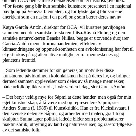
omtaler OCA den samiske deltakelsen som et historisk øyeblikk.
«For første gang blir kun samiske kunstnere presentert i en nasjonal
paviljong på Venezia-biennalen, og for første gang blir samene
anerkjent som en nasjon i en paviljong som bærer deres navn».
Katya García-Antón, direktør for OCA, vil kuratere paviljongen
sammen med den samiske forskeren Liisa-Rávná Finbog og den
samiske naturvokteren Beaska Niillas, begge er utøvende duojarer.
García-Antón mener koronapandemien, effekten av
klimaendringene og oppmerksomheten om avkolonisering har ført til
et økt fokus på og alternative muligheter for menneskenes og
planetens fremtid.
– Som ledende stemmer for sin generasjon motvirker disse
kunstnerne påvirkningen kolonialismen har på deres liv, og bringer
dermed sammen opplevelser som deles av så mange mennesker,
både urfolk og ikke-urfolk, i vår verden i dag, sier García-Antón.
– Det betyr veldig mye for Sápmi at dette hender, men også for mitt
eget kunstnerskap, å få være med og representere Sápmi, sier
Anders Sunna (f. 1985) til Kunstkritikk. Han er fra Kieksiisvaara i
den svenske delen av Sápmi, og arbeider med maleri, graffiti og
skulptur. Sunna lager politisk ladede bilder som problematiserer
maktmisbruk, utnytting av land og naturressurser, og raseforfølgelse
av det samiske folk.