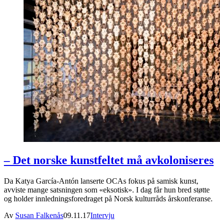
– Det norske kunstfeltet må avkoloniseres
Da Katya García-Antón lanserte OCAs fokus på samisk kunst,
avviste mange satsningen som «eksotisk». I dag får hun bred støtte
og holder innledningsforedraget på Norsk kulturråds årskonferanse.
Av
Susan Falkenås
09.11.17
Intervju