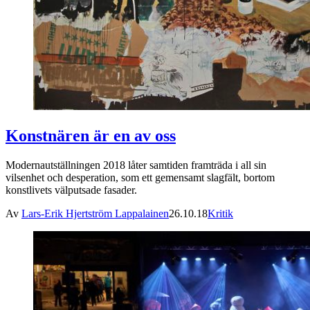
Konstnären är en av oss
Modernautställningen 2018 låter samtiden framträda i all sin
vilsenhet och desperation, som ett gemensamt slagfält, bortom
konstlivets välputsade fasader.
Av
Lars-Erik Hjertström Lappalainen
26.10.18
Kritik