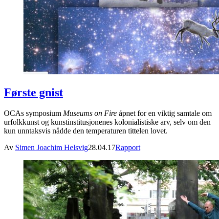
Første gnist
OCAs symposium
Museums on Fire
åpnet for en viktig samtale om
urfolkkunst og kunstinstitusjonenes kolonialistiske arv, selv om den
kun unntaksvis nådde den temperaturen tittelen lovet.
Av
Simen Joachim Helsvig
28.04.17
Rapport