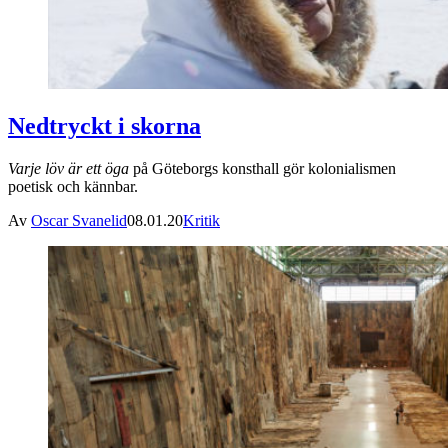
Nedtryckt i skorna
Varje löv är ett öga
på Göteborgs konsthall gör kolonialismen
poetisk och kännbar.
Av
Oscar Svanelid
08.01.20
Kritik