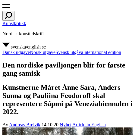
Kunstkritikk
Nordisk konsttidskrift
svenska/english
se
Dansk udgave
Norsk utgave
Svensk utgåva
International edition
Den nordiske paviljongen blir for første
gang samisk
Kunstnerne Máret Ánne Sara, Anders
Sunna og Pauliina Feodoroff skal
representere Sápmi på Veneziabiennalen i
2022.
Av
Andreas Breivik
14.10.20
Nyhet
Article in English