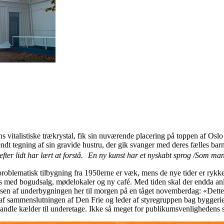
ns vitalistiske trækrystal, fik sin nuværende placering på toppen af Osl
dt tegning af sin gravide hustru, der gik svanger med deres fælles barn
fter lidt har lært at forstå. En ny kunst har et nyskabt sprog /Som man
problematisk tilbygning fra 1950erne er væk, mens de nye tider er rykket
events med bogudsalg, mødelokaler og ny café. Med tiden skal der endd
lsen af underbygningen her til morgen på en tåget novemberdag: «Dette
 sammenslutningen af Den Frie og leder af styregruppen bag byggeriet, 
orvandle kælder til underetage. Ikke så meget for publikumsvenlighedens 