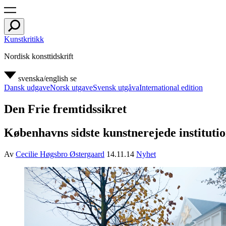
Kunstkritikk
Nordisk konsttidskrift
svenska/english
se
Dansk udgave
Norsk utgave
Svensk utgåva
International edition
Den Frie fremtidssikret
Københavns sidste kunstnerejede institution
Av
Cecilie Høgsbro Østergaard
14.11.14
Nyhet