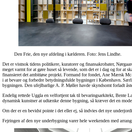
Den Frie, den nye afdeling i kælderen. Foto: Jens Lindhe.
Det er vistnok tidens politikere, kuratorer og finansakrobater, Nørga
meget varmt for at gøre huset så levende, som det er i dag og for at sk
finansieret det ambitiøse projekt. Formand for fondet, Ane Mærsk Mc-
i at bevare og forbedre betydningsfulde bygninger i København. Særligt 
bygningen. Den ufejlbarlige A. P. Møller havde skyndsomt forladt åsted
Endelig rettede Uggla en velfortjent tak til bevaringsarkitekt, Bente 
dynamisk kunstner at udtænke denne bygning, så kræver det en moden
Om der er en bevidst pointe i det eller ej, så indvies det nye underjor
Fejringen af den nye underbygning varer hele weekenden med arrangem