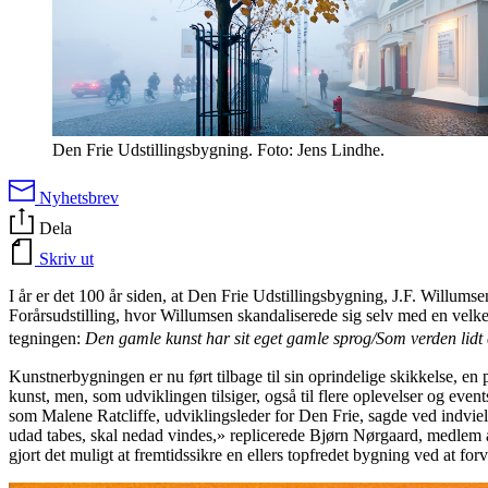
Den Frie Udstillingsbygning. Foto: Jens Lindhe.
Nyhetsbrev
Dela
Skriv ut
I år er det 100 år siden, at Den Frie Udstillingsbygning, J.F. Willumse
Forårsudstilling, hvor Willumsen skandaliserede sig selv med en velken
tegningen:
Den gamle kunst har sit eget gamle sprog/Som verden lidt e
Kunstnerbygningen er nu ført tilbage til sin oprindelige skikkelse, en 
kunst, men, som udviklingen tilsiger, også til flere oplevelser og 
som Malene Ratcliffe, udviklingsleder for Den Frie, sagde ved indvie
udad tabes, skal nedad vindes,» replicerede Bjørn Nørgaard, medlem af
gjort det muligt at fremtidssikre en ellers topfredet bygning ved at f