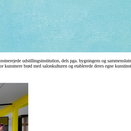
unstnerejede udstillingsinstitution, dels pga. bygningens og sammenslu
vor kunstnere brød med salonkulturen og etablerede deres egne kunstins