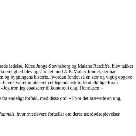
nnede ledelse, Kirse Junge-Stevnsborg og Malene Ratcliffe, blev takket
 taknemlighed blev også rettet mod A.P.-Møller-fondet, der har
n og bygningens historie, hvordan fondet så en stor og vigtig opgave
 havde været impliceret i et legendarisk trafikuheld lige foran
Jeg tror, jeg spadserer til kontoret i dag, Henriksen.»
ie fra endeligt forfald, med disse ord: «Hvor det krævede en ung,
hannels
, hvor overlevere fortæller om deres nærdødsoplevelser.