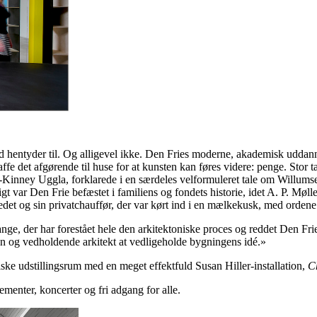
ard hentyder til. Og alligevel ikke. Den Fries moderne, akademisk udda
affe det afgørende til huse for at kunsten kan føres videre: penge. Stor
Kinney Uggla, forklarede i en særdeles velformuleret tale om Willumse
var Den Frie befæstet i familiens og fondets historie, idet A. P. Møller
et og sin privatchauffør, der var kørt ind i en mælkekusk, med ordene «
Lange, der har forestået hele den arkitektoniske proces og reddet Den Fr
 og vedholdende arkitekt at vedligeholde bygningens idé.»
diske udstillingsrum med en meget effektfuld Susan Hiller-installation,
C
enter, koncerter og fri adgang for alle.