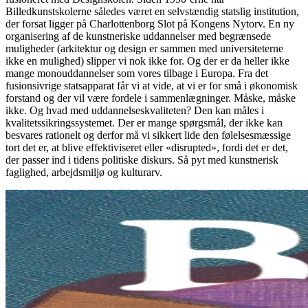
Billedkunstskolerne således været en selvstændig statslig institution,
der forsat ligger på Charlottenborg Slot på Kongens Nytorv. En ny
organisering af de kunstneriske uddannelser med begrænsede
muligheder (arkitektur og design er sammen med universiteterne
ikke en mulighed) slipper vi nok ikke for. Og der er da heller ikke
mange monouddannelser som vores tilbage i Europa. Fra det
fusionsivrige statsapparat får vi at vide, at vi er for små i økonomisk
forstand og der vil være fordele i sammenlægninger. Måske, måske
ikke. Og hvad med uddannelseskvaliteten? Den kan måles i
kvalitetssikringssystemet. Der er mange spørgsmål, der ikke kan
besvares rationelt og derfor må vi sikkert lide den følelsesmæssige
tort det er, at blive effektiviseret eller «disrupted», fordi det er det,
der passer ind i tidens politiske diskurs. Så pyt med kunstnerisk
faglighed, arbejdsmiljø og kulturarv.