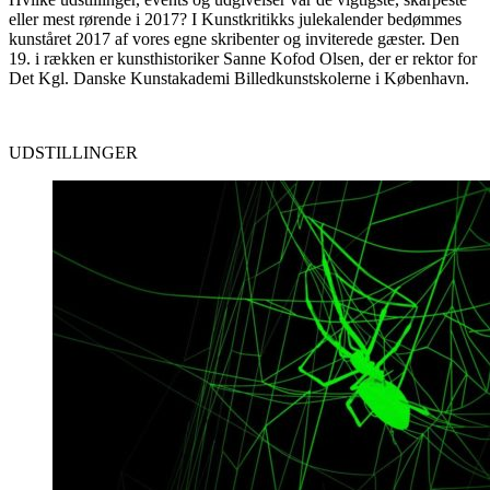
eller mest rørende i 2017? I Kunstkritikks julekalender bedømmes
kunståret 2017 af vores egne skribenter og inviterede gæster. Den
19. i rækken er kunsthistoriker Sanne Kofod Olsen, der er rektor for
Det Kgl. Danske Kunstakademi Billedkunstskolerne i København.
UDSTILLINGER