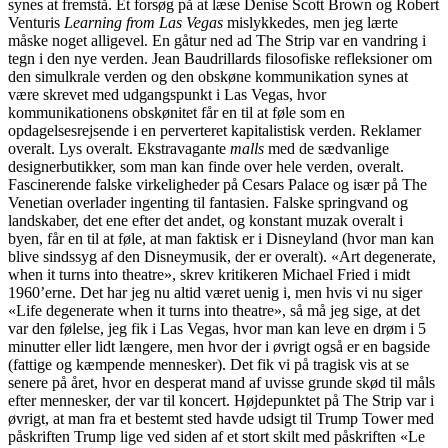
synes at fremstå. Et forsøg på at læse Denise Scott Brown og Robert
Venturis
Learning from Las Vegas
mislykkedes, men jeg lærte
måske noget alligevel. En gåtur ned ad The Strip var en vandring i
tegn i den nye verden. Jean Baudrillards filosofiske refleksioner om
den simulkrale verden og den obskøne kommunikation synes at
være skrevet med udgangspunkt i Las Vegas, hvor
kommunikationens obskønitet får en til at føle som en
opdagelsesrejsende i en perverteret kapitalistisk verden. Reklamer
overalt. Lys overalt. Ekstravagante
malls
med de sædvanlige
designerbutikker, som man kan finde over hele verden, overalt.
Fascinerende falske virkeligheder på Cesars Palace og især på The
Venetian overlader ingenting til fantasien. Falske springvand og
landskaber, det ene efter det andet, og konstant muzak overalt i
byen, får en til at føle, at man faktisk er i Disneyland (hvor man kan
blive sindssyg af den Disneymusik, der er overalt). «Art degenerate,
when it turns into theatre», skrev kritikeren Michael Fried i midt
1960’erne. Det har jeg nu altid været uenig i, men hvis vi nu siger
«Life degenerate when it turns into theatre», så må jeg sige, at det
var den følelse, jeg fik i Las Vegas, hvor man kan leve en drøm i 5
minutter eller lidt længere, men hvor der i øvrigt også er en bagside
(fattige og kæmpende mennesker). Det fik vi på tragisk vis at se
senere på året, hvor en desperat mand af uvisse grunde skød til måls
efter mennesker, der var til koncert. Højdepunktet på The Strip var i
øvrigt, at man fra et bestemt sted havde udsigt til Trump Tower med
påskriften Trump lige ved siden af et stort skilt med påskriften «Le