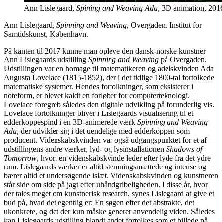
Ann Lislegaard,
Spining and Weaving Ada
, 3D animation, 201
Ann Lislegaard,
Spinning and Weaving
, Overgaden. Institut for
Samtidskunst, København.
På kanten til 2017 kunne man opleve den dansk-norske kunstner
Ann Lislegaards udstilling
Spinning and Weaving
på Overgaden.
Udstillingen var en homage til matematikeren og adelskvinden Ada
Augusta Lovelace (1815-1852), der i det tidlige 1800-tal fortolkede
matematiske systemer. Hendes fortolkninger, som eksisterer i
noteform, er blevet kaldt en forløber for computerteknologi.
Lovelace foregreb således den digitale udvikling på forunderlig vis.
Lovelace fortolkninger bliver i Lislegaards visualisering til et
edderkoppespind i en 3D-animerede værk
Spinning and Weaving
Ada
, der udvikler sig i det uendelige med edderkoppen som
producent. Videnskabskvinden var også udgangspunktet for et af
udstillingens andre værker, lyd- og lysinstallationen
Shadows of
Tomorrow
, hvori en videnskabskvinde leder efter lyde fra det ydre
rum. Lislegaards værker er altid stemningsmættede og intense og
bærer altid et undersøgende islæt. Videnskabskvinden og kunstneren
står side om side på jagt efter uhåndgribeligheden. I disse år, hvor
der tales meget om kunstnerisk research, synes Lislegaard at give et
bud på, hvad det egentlig er: En søgen efter det abstrakte, det
ukonkrete, og det der kun måske generer anvendelig viden. Således
kan Lislegaards udstilling blandt andet fortolkes som et billede på