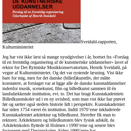
Sveidahl-rapporten
,
Kulturministeriet
Jeg har vist ikke læst så mange nyudgivelser i år, bortset fra «Forslag
til en fremtidig organisering af de kunstneriske uddannelser» lavet af
rektor for Det Rytmiske Musikkonservatorium, Henrik Sveidahl, på
vegne af Kulturministeriet. Og det var rystende læsning. Vist ikke
bare for mig, men for det danske (billed)kunstliv, der måtte
konstatere, at forslaget var at ligge alle de danske kunstuddannelser
indenfor musik, scenekunst, film og billedkunst sammen til én
landsdækkende institution, evt. to. Det har bragt Kunstakademiets
Billedkunstskoler ud i en ny uvished, som man vist ikke har prøvet
før og sætter også stedets historie lidt i perspektiv. Kunstakademiet
har siden 1754 været én institution. Indtil 1970’erne inkluderede
Kunstakademiet arkitektur og billedkunst. Herefter fik man to
rektorer. Arkitekturen og billedkunsten blev fysisk adskilt, da
Arkitektskolen flyttede til Holmen i 1990’erne og senere blev
fusioneret med Designskolen. Siden 1990’erne har