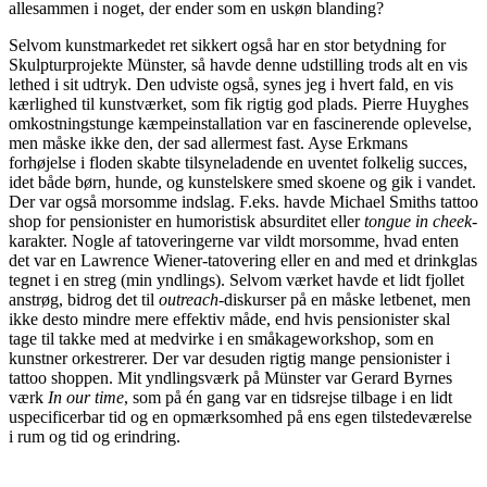
allesammen i noget, der ender som en uskøn blanding?
Selvom kunstmarkedet ret sikkert også har en stor betydning for
Skulpturprojekte Münster, så havde denne udstilling trods alt en vis
lethed i sit udtryk. Den udviste også, synes jeg i hvert fald, en vis
kærlighed til kunstværket, som fik rigtig god plads. Pierre Huyghes
omkostningstunge kæmpeinstallation var en fascinerende oplevelse,
men måske ikke den, der sad allermest fast. Ayse Erkmans
forhøjelse i floden skabte tilsyneladende en uventet folkelig succes,
idet både børn, hunde, og kunstelskere smed skoene og gik i vandet.
Der var også morsomme indslag. F.eks. havde Michael Smiths tattoo
shop for pensionister en humoristisk absurditet eller
tongue in cheek
-
karakter. Nogle af tatoveringerne var vildt morsomme, hvad enten
det var en Lawrence Wiener-tatovering eller en and med et drinkglas
tegnet i en streg (min yndlings). Selvom værket havde et lidt fjollet
anstrøg, bidrog det til
outreach
-diskurser på en måske letbenet, men
ikke desto mindre mere effektiv måde, end hvis pensionister skal
tage til takke med at medvirke i en småkageworkshop, som en
kunstner orkestrerer. Der var desuden rigtig mange pensionister i
tattoo shoppen. Mit yndlingsværk på Münster var Gerard Byrnes
værk
In our time
, som på én gang var en tidsrejse tilbage i en lidt
uspecificerbar tid og en opmærksomhed på ens egen tilstedeværelse
i rum og tid og erindring.