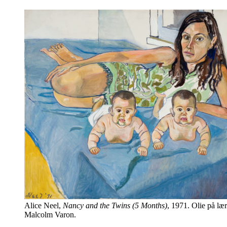
Alice Neel,
Nancy and the Twins (5 Months)
, 1971. Olie på lær
Malcolm Varon.