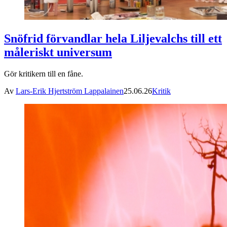
Snöfrid förvandlar hela Liljevalchs till ett
måleriskt universum
Gör kritikern till en fåne.
Av
Lars-Erik Hjertström Lappalainen
25.06.26
Kritik