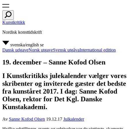
Kunstkritikk
Nordisk konsttidskrift
svenska/english
se
Dansk udgave
Norsk utgave
Svensk utgåva
International edition
19. december – Sanne Kofod Olsen
I Kunstkritikks julekalender vælger vores
skribenter og inviterede gæster det bedste
fra kunståret 2017. I dag: Sanne Kofod
Olsen, rektor for Det Kgl. Danske
Kunstakademi.
Av
Sanne Kofod Olsen
19.12.17
Julkalender
Hvilke udstillinger, events og udgivelser var de vigtigste, skarpeste