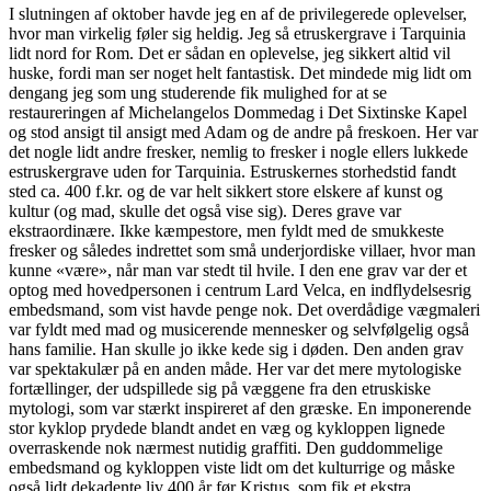
I slutningen af oktober havde jeg en af de privilegerede oplevelser,
hvor man virkelig føler sig heldig. Jeg så etruskergrave i Tarquinia
lidt nord for Rom. Det er sådan en oplevelse, jeg sikkert altid vil
huske, fordi man ser noget helt fantastisk. Det mindede mig lidt om
dengang jeg som ung studerende fik mulighed for at se
restaureringen af Michelangelos Dommedag i Det Sixtinske Kapel
og stod ansigt til ansigt med Adam og de andre på freskoen. Her var
det nogle lidt andre fresker, nemlig to fresker i nogle ellers lukkede
estruskergrave uden for Tarquinia. Estruskernes storhedstid fandt
sted ca. 400 f.kr. og de var helt sikkert store elskere af kunst og
kultur (og mad, skulle det også vise sig). Deres grave var
ekstraordinære. Ikke kæmpestore, men fyldt med de smukkeste
fresker og således indrettet som små underjordiske villaer, hvor man
kunne «være», når man var stedt til hvile. I den ene grav var der et
optog med hovedpersonen i centrum Lard Velca, en indflydelsesrig
embedsmand, som vist havde penge nok. Det overdådige vægmaleri
var fyldt med mad og musicerende mennesker og selvfølgelig også
hans familie. Han skulle jo ikke kede sig i døden. Den anden grav
var spektakulær på en anden måde. Her var det mere mytologiske
fortællinger, der udspillede sig på væggene fra den etruskiske
mytologi, som var stærkt inspireret af den græske. En imponerende
stor kyklop prydede blandt andet en væg og kykloppen lignede
overraskende nok nærmest nutidig graffiti. Den guddommelige
embedsmand og kykloppen viste lidt om det kulturrige og måske
også lidt dekadente liv 400 år før Kristus, som fik et ekstra