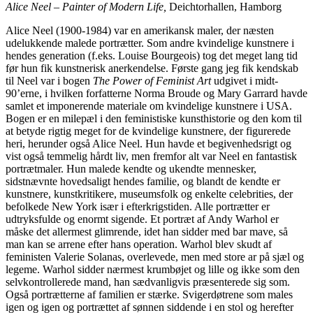
Alice Neel – Painter of Modern Life,
Deichtorhallen, Hamborg
Alice Neel (1900-1984) var en amerikansk maler, der næsten
udelukkende malede portrætter. Som andre kvindelige kunstnere i
hendes generation (f.eks. Louise Bourgeois) tog det meget lang tid
før hun fik kunstnerisk anerkendelse. Første gang jeg fik kendskab
til Neel var i bogen
The Power of Feminist Art
udgivet i midt-
90’erne, i hvilken forfatterne Norma Broude og Mary Garrard havde
samlet et imponerende materiale om kvindelige kunstnere i USA.
Bogen er en milepæl i den feministiske kunsthistorie og den kom til
at betyde rigtig meget for de kvindelige kunstnere, der figurerede
heri, herunder også Alice Neel. Hun havde et begivenhedsrigt og
vist også temmelig hårdt liv, men fremfor alt var Neel en fantastisk
portrætmaler. Hun malede kendte og ukendte mennesker,
sidstnævnte hovedsaligt hendes familie, og blandt de kendte er
kunstnere, kunstkritikere, museumsfolk og enkelte celebrities, der
befolkede New York især i efterkrigstiden. Alle portrætter er
udtryksfulde og enormt sigende. Et portræt af Andy Warhol er
måske det allermest glimrende, idet han sidder med bar mave, så
man kan se arrene efter hans operation. Warhol blev skudt af
feministen Valerie Solanas, overlevede, men med store ar på sjæl og
legeme. Warhol sidder nærmest krumbøjet og lille og ikke som den
selvkontrollerede mand, han sædvanligvis præsenterede sig som.
Også portrætterne af familien er stærke. Svigerdøtrene som males
igen og igen og portrættet af sønnen siddende i en stol og herefter