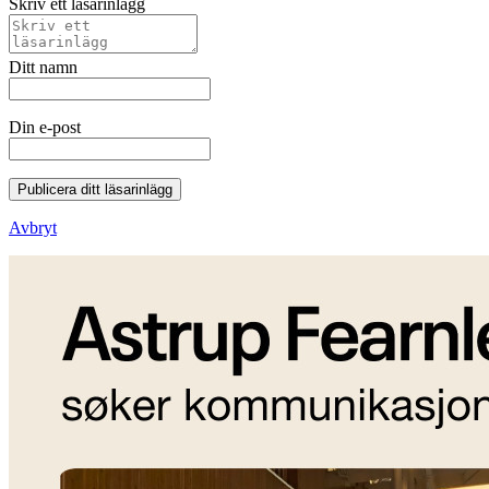
Skriv ett läsarinlägg
Ditt namn
Din e-post
Publicera ditt läsarinlägg
Avbryt