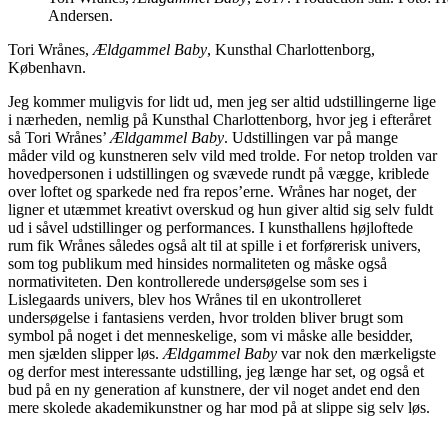
Andersen.
Tori Wrånes,
Ældgammel Baby
, Kunsthal Charlottenborg,
København.
Jeg kommer muligvis for lidt ud, men jeg ser altid udstillingerne lige
i nærheden, nemlig på Kunsthal Charlottenborg, hvor jeg i efteråret
så Tori Wrånes’
Ældgammel Baby
. Udstillingen var på mange
måder vild og kunstneren selv vild med trolde. For netop trolden var
hovedpersonen i udstillingen og svævede rundt på vægge, kriblede
over loftet og sparkede ned fra repos’erne. Wrånes har noget, der
ligner et utæmmet kreativt overskud og hun giver altid sig selv fuldt
ud i såvel udstillinger og performances. I kunsthallens højloftede
rum fik Wrånes således også alt til at spille i et forførerisk univers,
som tog publikum med hinsides normaliteten og måske også
normativiteten. Den kontrollerede undersøgelse som ses i
Lislegaards univers, blev hos Wrånes til en ukontrolleret
undersøgelse i fantasiens verden, hvor trolden bliver brugt som
symbol på noget i det menneskelige, som vi måske alle besidder,
men sjælden slipper løs.
Ældgammel Baby
var nok den mærkeligste
og derfor mest interessante udstilling, jeg længe har set, og også et
bud på en ny generation af kunstnere, der vil noget andet end den
mere skolede akademikunstner og har mod på at slippe sig selv løs.