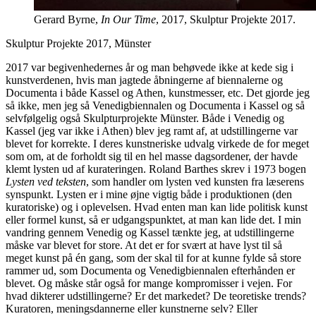
Gerard Byrne,
In Our Time
, 2017, Skulptur Projekte 2017.
Skulptur Projekte 2017, Münster
2017 var begivenhedernes år og man behøvede ikke at kede sig i
kunstverdenen, hvis man jagtede åbningerne af biennalerne og
Documenta i både Kassel og Athen, kunstmesser, etc. Det gjorde jeg
så ikke, men jeg så Venedigbiennalen og Documenta i Kassel og så
selvfølgelig også Skulpturprojekte Münster. Både i Venedig og
Kassel (jeg var ikke i Athen) blev jeg ramt af, at udstillingerne var
blevet for korrekte. I deres kunstneriske udvalg virkede de for meget
som om, at de forholdt sig til en hel masse dagsordener, der havde
klemt lysten ud af kurateringen. Roland Barthes skrev i 1973 bogen
Lysten ved teksten
, som handler om lysten ved kunsten fra læserens
synspunkt. Lysten er i mine øjne vigtig både i produktionen (den
kuratoriske) og i oplevelsen. Hvad enten man kan lide politisk kunst
eller formel kunst, så er udgangspunktet, at man kan lide det. I min
vandring gennem Venedig og Kassel tænkte jeg, at udstillingerne
måske var blevet for store. At det er for svært at have lyst til så
meget kunst på én gang, som der skal til for at kunne fylde så store
rammer ud, som Documenta og Venedigbiennalen efterhånden er
blevet. Og måske står også for mange kompromisser i vejen. For
hvad dikterer udstillingerne? Er det markedet? De teoretiske trends?
Kuratoren, meningsdannerne eller kunstnerne selv? Eller