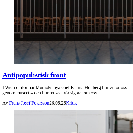
Antipopulistisk front
I Wien omformar Mumoks nya chef Fatima Hellberg hur vi rör oss
genom museet – och hur museet rör sig genom oss.
Av
Frans Josef Petersson
26.06.26
Kritik