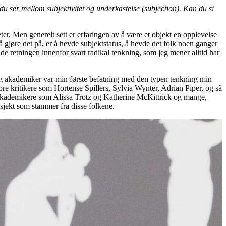
u ser mellom subjektivitet og underkastelse (subjection). Kan du si
eter. Men generelt sett er erfaringen av å være et objekt en opplevelse
 gjøre det på, er å hevde subjektstatus, å hevde det folk noen ganger
ende retningen innenfor svart radikal tenkning, som jeg mener alltid har
nt og akademiker var min første befatning med den typen tenkning min
 kritikere som Hortense Spillers, Sylvia Wynter, Adrian Piper, og så
 akademikere som Alissa Trotz og Katherine McKittrick og mange,
rosjekt som stammer fra disse folkene.