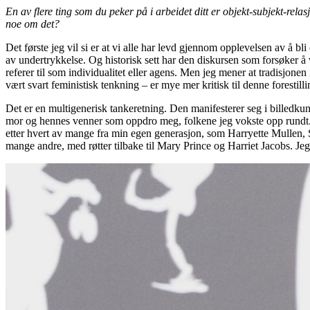
En av flere ting som du peker på i arbeidet ditt er objekt-subjekt-re
noe om det?
Det første jeg vil si er at vi alle har levd gjennom opplevelsen av å bl
av undertrykkelse. Og historisk sett har den diskursen som forsøker å 
referer til som individualitet eller agens. Men jeg mener at tradisjonen
vært svart feministisk tenkning – er mye mer kritisk til denne forestill
Det er en multigenerisk tankeretning. Den manifesterer seg i billedkun
mor og hennes venner som oppdro meg, folkene jeg vokste opp rundt. 
etter hvert av mange fra min egen generasjon, som Harryette Mullen
mange andre, med røtter tilbake til Mary Prince og Harriet Jacobs. Jeg f