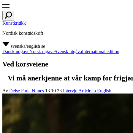
Kunstkritikk
Nordisk konsttidskrift
svenska/english
se
Dansk udgave
Norsk utgave
Svensk utgåva
International edition
Ved korsveiene
– Vi må anerkjenne at vår kamp for frigjøri
Av
Deise Faria Nunes
13.10.23
Intervju
Article in English