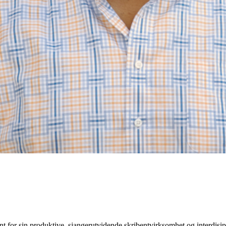
for sin produktive, sjangerutvidende skribentvirksomhet og interdisipli