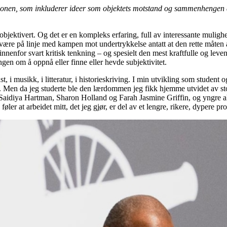
lasjonen, som inkluderer ideer som objektets motstand og sammenhengen d
i objektivert. Og det er en kompleks erfaring, full av interessante muligh
være på linje med kampen mot undertrykkelse antatt at den rette måten å
 innenfor svart kritisk tenkning – og spesielt den mest kraftfulle og lev
ingen om å oppnå eller finne eller hevde subjektivitet.
st, i musikk, i litteratur, i historieskriving. I min utvikling som stude
Men da jeg studerte ble den lærdommen jeg fikk hjemme utvidet av store
, Saidiya Hartman, Sharon Holland og Farah Jasmine Griffin, og yngre
øler at arbeidet mitt, det jeg gjør, er del av et lengre, rikere, dypere p