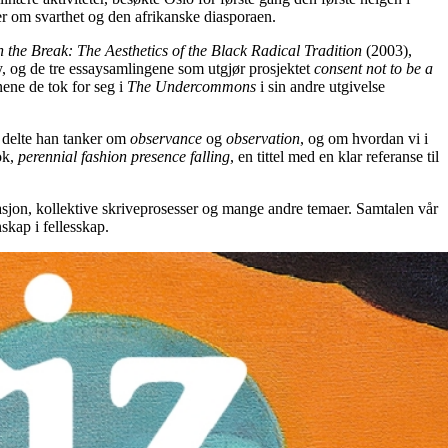
er om svarthet og den afrikanske diasporaen.
n the Break: The Aesthetics of the Black Radical Tradition
(2003),
 og de tre essaysamlingene som utgjør prosjektet
consent not to be a
ene de tok for seg i
The Undercommons
i sin andre utgivelse
, delte han tanker om
observance
og
observation
, og om hvordan vi i
ok,
perennial fashion presence falling
, en tittel med en klar referanse til
tasjon, kollektive skriveprosesser og mange andre temaer. Samtalen vår
skap i fellesskap.