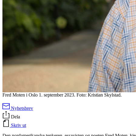
Fred Moten i Oslo 1. september 2023. Foto: Kristian Skylstad.
Nyhetsbrev
Dela
Skriv ut
Den nordamerikanske tenkeren, essayisten og poeten Fred Moten, kjent 