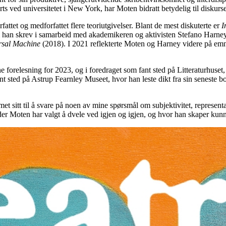
s ved universitetet i New York, har Moten bidratt betydelig til diskurs
rfattet og medforfattet flere teoriutgivelser. Blant de mest diskuterte er
I
 han skrev i samarbeid med akademikeren og aktivisten Stefano Harney,
rsal Machine
(2018). I 2021 reflekterte Moten og Harney videre på emn
 forelesning for 2023, og i foredraget som fant sted på Litteraturhuset
ment sted på Astrup Fearnley Museet, hvor han leste dikt fra sin seneste b
et sitt til å svare på noen av mine spørsmål om subjektivitet, represen
der Moten har valgt å dvele ved igjen og igjen, og hvor han skaper kunn