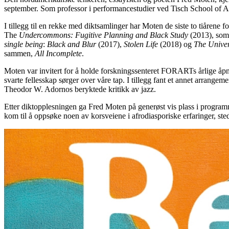
september. Som professor i performancestudier ved Tisch School of Art
I tillegg til en rekke med diktsamlinger har Moten de siste to tiårene fo
The
Undercommons: Fugitive Planning and Black Study
(2013), som
single being
:
Black and Blur
(2017),
Stolen Life
(2018) og
The Unive
sammen,
All Incomplete
.
Moten var invitert for å holde forskningssenteret FORARTs årlige åpne
svarte fellesskap sørger over våre tap. I tillegg fant et annet arrange
Theodor W. Adornos beryktede kritikk av jazz.
Etter diktopplesningen ga Fred Moten på generøst vis plass i programm
kom til å oppsøke noen av korsveiene i afrodiasporiske erfaringer, ste