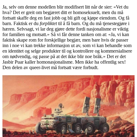
Ja, selv om denne modellen blir modifisert litt når de sier: «Vet du
hva? Det er greit om begjæret ditt er homoseksuelt, men du må
fortsatt skaffe deg en fast jobb og bli gift og kjøpe eiendom. Og få
barn. Faktisk er du
forpliktet
til å få barn. Og du må tjenestegjøre i
hæren. Selvsagt, vi lar deg gjøre dette fordi nasjonalisme er viktig
for familien og motsatt.» Så vi får denne tanken om at: «Ja, vi kan
faktisk skape rom for forskjellige begjær, men bare hvis de passer
inn i noe vi kan trekke informasjon ut av, som vi kan behandle som
en identitet og selge produkter til og kontrollere og kommersialisere
om nødvendig, og passe på at det ikke blir noe bråk.» Det er det
Jasbir Puar kaller homonasjonalisme. Men ikke ha offentlig sex!
Den delen av queer-livet må fortsatt være forbudt.