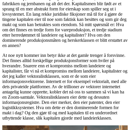
fabrikken og jernbanen og alt det der. Kapitalismen blir født av et
sprang til en mer abstrakt form for eierskap som spiller seg ut i
lovsystemet. En lang rekke juridiske fiksjoner må til for å gjøre de
tingene kapitalen eier til noe som faktisk kan besittes og som gir deg
makt og som kan betraktes som eiendom. Så mitt spørsmål er: Hva
om det finnes en tredje form for vareproduksjon, et tredje stadium
etter herredømmet til landeiere og kapitalister? Hva om den
dominerende produksjonsmåten og herskerklassen er blitt erstattet av
en annen?
At noe nytt kommer inn betyr ikke at det gamle trenger å forsvinne.
Det finnes alltid forskjellige produksjonsformer som hviler på
hverandre. Snarere enn et kompromiss mellom landeiere og
kapitalister, får vi nå et kompromiss mellom landeiere, kapitalister og
det jeg kaller vektoralistklassen, som er de som eier
informasjonsvektorene. Internett er for eksempel vektorialt, med alle
dets privateide plattformer. Av de trillioner av vektorer internettet
antagelig kunne opprette, kobler det nå oss to sammen så vi kan ha
en Zoom-samtale. Vektoralistklassen eier dette og dessuten
informasjonsregistre. Den eier merker, den eier patenter, den eier
logistikksystemer. Hva om dette er den dominerende formen for
makt i dag? Og den gjør til og med kapitalen til en underordnet
utbyttende klasse, slik kapitalen gjorde med landeierklassen.