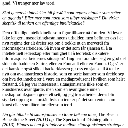
grad. Vi trenger mer lav teori.
Skal generelle intellekter bli forstått som representanter som setter
en agenda? Eller mer som noen som tilbyr redskaper? Du virker
skeptisk til tanken om offentlige intellektuelle?
Den offentlige intellektuelle som figur tilhører nå fortiden. Vi lever
ikke lenger i massekringkastningens tidsalder, men befinner oss i et
nytt regime der alt dreier seg om å trekke ut en merverdi fra
informasjonsarbeidere. Så hvem er det som får sjansen til å ta
intellektuelt lederskap eller mulighet til å teoretisk diskutere
informasjonsarbeidernes situasjon? Ting har forandret seg en god del
siden du hadde en Sartre, eller en Foucault eller en Fanon. Og så er
det kanskje også slik at hackerklassen gir oss en sjanse til å tenke
nytt om avantgardenes historie, som en serie kamper som dreide seg
om hva det innebærer å være en mediaprodusent i hvilken som helst
forstand. Så jeg var interessert i situasjonistene ikke som en
kunstnerisk avantgarde, men som en avantgarde innen
mediaproduksjonen generelt sett, og jeg tror arbeidet deres blir
stykket opp og misforstått hvis du tenker på det som enten som
kunst eller som litteratur eller som teori.
Du går tilbake til situasjonistene i to av bøkene dine,
The Beach
Beneath the Street
(2011) og
The Spectacle of Disintegration
(2013). Finnes det en forbindelse mellom situasjonistenes strategier