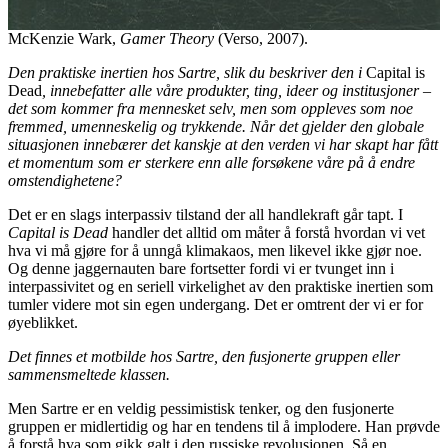
McKenzie Wark,
Gamer Theory
(Verso, 2007).
Den praktiske inertien hos Sartre, slik du beskriver den i
Capital is
Dead
, innebefatter alle våre produkter, ting, ideer og institusjoner –
det som kommer fra mennesket selv, men som oppleves som noe
fremmed, umenneskelig og trykkende. Når det gjelder den globale
situasjonen innebærer det kanskje at den verden vi har skapt har fått
et momentum som er sterkere enn alle forsøkene våre på å endre
omstendighetene?
Det er en slags interpassiv tilstand der all handlekraft går tapt. I
Capital is Dead
handler det alltid om måter å forstå hvordan vi vet
hva vi må gjøre for å unngå klimakaos, men likevel ikke gjør noe.
Og denne jaggernauten bare fortsetter fordi vi er tvunget inn i
interpassivitet og en seriell virkelighet av den praktiske inertien som
tumler videre mot sin egen undergang. Det er omtrent der vi er for
øyeblikket.
Det finnes et motbilde hos Sartre, den fusjonerte gruppen eller
sammensmeltede klassen.
Men Sartre er en veldig pessimistisk tenker, og den fusjonerte
gruppen er midlertidig og har en tendens til å implodere. Han prøvde
å forstå hva som gikk galt i den russiske revolusjonen. Så en