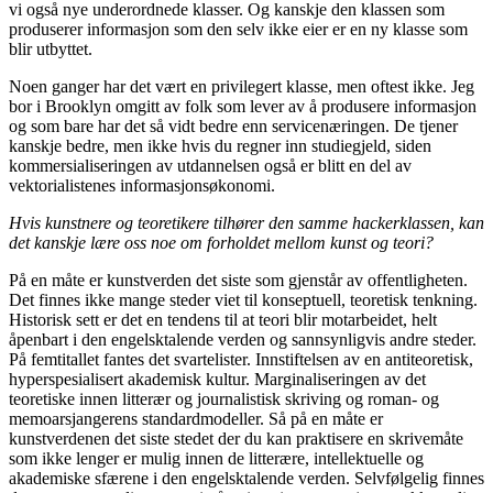
vi også nye underordnede klasser. Og kanskje den klassen som
produserer informasjon som den selv ikke eier er en ny klasse som
blir utbyttet.
Noen ganger har det vært en privilegert klasse, men oftest ikke. Jeg
bor i Brooklyn omgitt av folk som lever av å produsere informasjon
og som bare har det så vidt bedre enn servicenæringen. De tjener
kanskje bedre, men ikke hvis du regner inn studiegjeld, siden
kommersialiseringen av utdannelsen også er blitt en del av
vektorialistenes informasjonsøkonomi.
Hvis kunstnere og teoretikere tilhører den samme hackerklassen, kan
det kanskje lære oss noe om forholdet mellom kunst og teori?
På en måte er kunstverden det siste som gjenstår av offentligheten.
Det finnes ikke mange steder viet til konseptuell, teoretisk tenkning.
Historisk sett er det en tendens til at teori blir motarbeidet, helt
åpenbart i den engelsktalende verden og sannsynligvis andre steder.
På femtitallet fantes det svartelister. Innstiftelsen av en antiteoretisk,
hyperspesialisert akademisk kultur. Marginaliseringen av det
teoretiske innen litterær og journalistisk skriving og roman- og
memoarsjangerens standardmodeller. Så på en måte er
kunstverdenen det siste stedet der du kan praktisere en skrivemåte
som ikke lenger er mulig innen de litterære, intellektuelle og
akademiske sfærene i den engelsktalende verden. Selvfølgelig finnes