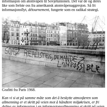
informasjon om atomvåpen til Sovjetunionen. Det var de og deres
like som frelste oss fra amerikansk atomvåpenaggresjon. Så fri
informasjonsflyt,
détournement
, fungerte som en radikal strategi.
Grafitti fra Paris 1968.
Kan vi si at på samme måte som det å beskytte atmosfæren som
allmenning er et skritt på veien mot å håndtere miljøkrisen, er fri
deling av informasjon i en informasjonsallmenning et skritt på veien