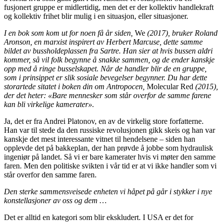
fusjonert gruppe er midlertidig, men det er der kollektiv handlekraft
og kollektiv frihet blir mulig i en situasjon, eller situasjoner.
I en bok som kom ut for noen få år siden,
We
(2017)
, bruker Roland
Aronson, en marxist inspirert av
Herbert
Marcuse, dette samme
bildet av bussholdeplassen fra Sartre. Han sier at hvis bussen aldri
kommer, så vil folk begynne å snakke sammen, og de ender kanskje
opp med å ringe busselskapet. Når de handler blir de en gruppe,
som i prinsippet er slik sosiale bevegelser begynner. Du har dette
storartede sitatet
i
boken din om Antropocen,
Molecular Red
(2015)
,
der det heter: «
B
are mennesker som står overfor de samme farene
kan bli virkelige kamerater».
Ja, det er fra Andrei Platonov, en av de virkelig store forfatterne.
Han var til stede da den russiske revolusjonen gikk skeis og han var
kanskje det mest interessante vitnet til hendelsene – siden han
opplevde det på bakkeplan, der han prøvde å jobbe som hydraulisk
ingeniør på landet. Så vi er bare kamerater hvis vi møter den samme
faren. Men den politiske svikten i vår tid er at vi ikke handler som vi
står overfor den samme faren.
Den sterke sammensveisede enheten vi håpet på går i stykker i nye
konstellasjoner av oss og dem …
Det er alltid en kategori som blir ekskludert. I USA er det for