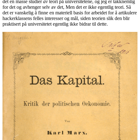
det en masse studier
av
teori på universitetene, og jeg er takknemlig
for det og avhenger selv av det, Men det er ikke egentlig teori. Så
det er vanskelig å finne en materiell basis for arbeidet for å artikulere
hackerklassens felles interesser og mål, siden teorien slik den blir
praktisert på universitetet egentlig ikke bidrar til dette.