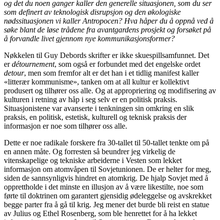
og det du noen ganger kaller den generelle situasjonen, som du ser
som definert av teknologisk disrupsjon og den økologiske
nødssituasjonen vi kaller Antropocen? Hva håper du å oppnå ved å
søke blant de løse trådene fra avantgardens prosjekt og forsøket på
å forvandle livet gjennom nye kommunikasjonsformer?
Nøkkelen til Guy Debords skrifter er ikke skuespillsamfunnet. Det
er
détournement
, som også er forbundet med det engelske ordet
detour
, men som fremfor alt er det han i et tidlig manifest kaller
«litterær kommunisme», tanken om at all kultur er kollektivt
produsert og tilhører oss alle. Og at appropriering og modifisering av
kulturen i retning av håp i seg selv er en politisk praksis.
Situasjonistene var avanserte i tenkningen sin omkring en slik
praksis, en politisk, estetisk, kulturell og teknisk praksis der
informasjon er noe som tilhører oss alle.
Dette er noe radikale forskere fra 30-tallet til 50-tallet tenkte om på
en annen måte. Og forresten så beundrer jeg virkelig de
vitenskapelige og tekniske arbeiderne i Vesten som lekket
informasjon om atomvåpen til Sovjetunionen. De er helter for meg,
siden de sannsynligvis hindret en atomkrig. De hjalp Sovjet med å
opprettholde i det minste en illusjon av å være likestilte, noe som
førte til doktrinen om garantert gjensidig ødeleggelse og avskrekket
begge parter fra å gå til krig. Jeg mener det burde bli reist en statue
av Julius og Ethel Rosenberg, som ble henrettet for å ha lekket