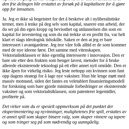
den frie delingen blir erstattet av forsøk på å kapitalisere for å gjøre
opp for innsatsen.
Ja. Jeg er ikke så begeistret for det å beskrive alt i nyliberalistiske
termer, men å tenke på deg selv som kapital, snarere enn arbeid, der
du ser på din egen kropp og bevissthet og utdannelsen din som en
kapital for investering og som du må trekke ut en profitt fra, var helt
klart et slags ideologisk tidsskille. Saken er den at jeg er bare
interessert i avantgardene. Jeg tror våre folk alltid er de som kommer
med de nye ideene først. Det samme med vitenskapen.
Vektorialistklassen er ikke egentlig interesserte i innovasjon. Den er
bare ute etter den frukten som henger lavest, metoder for å bruke
allerede eksisterende teknologi på ett eller annet nytt område. Den er
ikke åpen for virkelig risiko. Jeg leste nettopp om kvinnen som fant
opp dagens strategi for å lage nye vaksiner. Hun ble lenge møtt med
massiv motstand, siden det fantes en veletablert finansieringsmodell
for forskning som bare gjorde minimale forbedringer av eksisterende
vaksiner og som vektorialistklassen, som patenterer legemidler,
profiterte på.
Det virker som du er spesielt oppmerksom på det punktet der
eksperimentering og nyvinninger, mulighetenes frie spill, erstattes av
et annet spill som skaper binære valg, som skaper vinnere og tapere
og som tvinger seg på som nødvendig og uunngåelig.