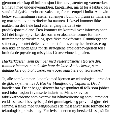
gjennom eierskap til informasjon i form av patenter og varemerker.
En haug med underleverandører, kapitalister, må til for å faktisk bli i
stand til å fysisk produsere vaksinen, for eksempel i India. Alle våre
behov som samfunnsvesener avhenger i bunn og grunn av mineraler
og mat som utvinnes direkte fra naturen. Likevel kommer ikke
makten fra det å eie land eller engang fra det å eie
produksjonsmidlene. Den kommer fra kontroll over informasjonen.
Så i det lange løp virker det som mer abstrakte former for makt
trumfer mer partikulære og spesifikke maktformer. Grunnleggende
sett er argumentet dette: hva om det finnes en ny herskerklasse og
den ikke er mottagelig for de strategiene arbeiderbevegelsen tok i
bruk da de prøvde og mislyktes i å overvinne kapitalen.
Hackerklassen, som kjemper med vektorialistene i teorien din,
rommer
interessant nok
ikke bare de klassiske hackerne, som
datahackere og biohackere, men også kunstnere og teoretikere?
Ja, alle som kommer i kontakt med kjernen av teknologien i arbeidet
de gjør, skjønner hva
A Hacker Manifesto
og
Capital is Dead
handler om. De er begge skrevet fra synspunktet til folk som jobber
med informasjon i avanserte industrier. Marx skrev for
fabrikkarbeiderne som overtok for håndverkerne og som utarbeidet
en klassebasert bevegelse på det grunnlaget. Jeg prøvde å gjøre det
samme, å tenke med utgangspunkt i de mest anvanserte formene for
teknologisk praksis i dag. For hvis det er en ny herskerklasse, så får