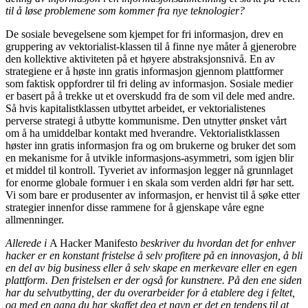
til å løse problemene som kommer fra nye teknologier?
De sosiale bevegelsene som kjempet for fri informasjon, drev en
gruppering av vektorialist-klassen til å finne nye måter å gjenerobre
den kollektive aktiviteten på et høyere abstraksjonsnivå. En av
strategiene er å høste inn gratis informasjon gjennom plattformer
som faktisk oppfordrer til fri deling av informasjon. Sosiale medier
er basert på å trekke ut et overskudd fra de som vil dele med andre.
Så hvis kapitalistklassen utbyttet arbeidet, er vektorialistenes
perverse strategi å utbytte kommunisme. Den utnytter ønsket vårt
om å ha umiddelbar kontakt med hverandre. Vektorialistklassen
høster inn gratis informasjon fra og om brukerne og bruker det som
en mekanisme for å utvikle informasjons-asymmetri, som igjen blir
et middel til kontroll. Tyveriet av informasjon legger nå grunnlaget
for enorme globale formuer i en skala som verden aldri før har sett.
Vi som bare er produsenter av informasjon, er henvist til å søke etter
strategier innenfor disse rammene for å gjenskape våre egne
allmenninger.
Allerede i
A Hacker Manifesto
beskriver du hvordan det for enhver
hacker er en konstant fristelse å selv profitere på en innovasjon
,
å bli
en del av big business eller å selv skape en merkevare eller en egen
plattform. Den fristelsen er der også for kunstnere. På den ene siden
har du selvutbytting, der du overarbeider for å etablere deg i feltet,
og med en gang du har skaffet deg et navn er det en tendens til at