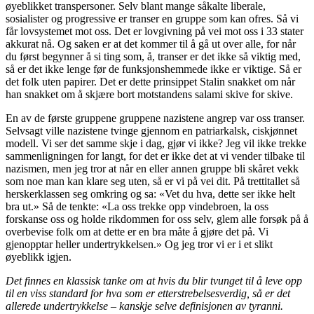
øyeblikket transpersoner. Selv blant mange såkalte liberale,
sosialister og progressive er transer en gruppe som kan ofres. Så vi
får lovsystemet mot oss. Det er lovgivning på vei mot oss i 33 stater
akkurat nå. Og saken er at det kommer til å gå ut over alle, for når
du først begynner å si ting som, å, transer er det ikke så viktig med,
så er det ikke lenge før de funksjonshemmede ikke er viktige. Så er
det folk uten papirer. Det er dette prinsippet Stalin snakket om når
han snakket om å skjære bort motstandens salami skive for skive.
En av de første gruppene gruppene nazistene angrep var oss transer.
Selvsagt ville nazistene tvinge gjennom en patriarkalsk, ciskjønnet
modell. Vi ser det samme skje i dag, gjør vi ikke? Jeg vil ikke trekke
sammenligningen for langt, for det er ikke det at vi vender tilbake til
nazismen, men jeg tror at når en eller annen gruppe bli skåret vekk
som noe man kan klare seg uten, så er vi på vei dit. På trettitallet så
herskerklassen seg omkring og sa: «Vet du hva, dette ser ikke helt
bra ut.» Så de tenkte: «La oss trekke opp vindebroen, la oss
forskanse oss og holde rikdommen for oss selv, glem alle forsøk på å
overbevise folk om at dette er en bra måte å gjøre det på. Vi
gjenopptar heller undertrykkelsen.» Og jeg tror vi er i et slikt
øyeblikk igjen.
Det finnes en klassisk tanke om at hvis
du
blir tvunget til å leve opp
til en viss standard for hva som er etterstrebelsesverdig, så er det
allerede undertrykkelse – kanskje selve definisjonen av tyranni.