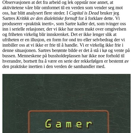
Observasjonen at det fra arbeid og lek oppstår noe annet, at
aktivitetene våre blir omformet til en verden som vender seg mot
oss, har blitt analysert flere steder. I
Capital is Dead
bruker jeg
Sartres
Kritikk av den dialektiske fornuft
for å forklare dette. Vi
produserer «praktisk inerti», som Sartre kaller det, som tvinger oss
inn i serielle relasjoner, der vi ikke har noen makt over omgivelsen
og friheten virkelig blir innskrenket. Det er ikke lenger slik at
ufriheten er en illusjon, en form for ond tro eller selvbedrag der vi
innbiller oss at vi ikke er frie til å handle. Vi er virkelig ikke frie i
denne situasjonen. Sartres berømte bilde er det å stå i kø og vente på
bussen. Menneskene på bussholdeplassen har ikke noe forhold til
hverandre, bortsett fra å være en serie der rekkefølgen er bestemt av
den praktiske inertien i den verden de samhandler med.