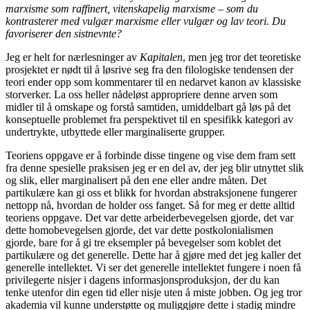
marxisme som raffinert, vitenskapelig marxisme – som du
kontrasterer med vulgær marxisme eller vulgær og lav teori. Du
favoriserer den sistnevnte?
Jeg er helt for nærlesninger av
Kapitalen
, men jeg tror det teoretiske
prosjektet er nødt til å løsrive seg fra den filologiske tendensen der
teori ender opp som kommentarer til en nedarvet kanon av klassiske
storverker. La oss heller nådeløst appropriere denne arven som
midler til å omskape og forstå samtiden, umiddelbart gå løs på det
konseptuelle problemet fra perspektivet til en spesifikk kategori av
undertrykte, utbyttede eller marginaliserte grupper.
Teoriens oppgave er å forbinde disse tingene og vise dem fram sett
fra denne spesielle praksisen jeg er en del av, der jeg blir utnyttet slik
og slik, eller marginalisert på den ene eller andre måten. Det
partikulære kan gi oss et blikk for hvordan abstraksjonene fungerer
nettopp nå, hvordan de holder oss fanget. Så for meg er dette alltid
teoriens oppgave. Det var dette arbeiderbevegelsen gjorde, det var
dette homobevegelsen gjorde, det var dette postkolonialismen
gjorde, bare for å gi tre eksempler på bevegelser som koblet det
partikulære og det generelle. Dette har å gjøre med det jeg kaller det
generelle intellektet. Vi ser det generelle intellektet fungere i noen få
privilegerte nisjer i dagens informasjonsproduksjon, der du kan
tenke utenfor din egen tid eller nisje uten å miste jobben. Og jeg tror
akademia vil kunne understøtte og muliggjøre dette i stadig mindre