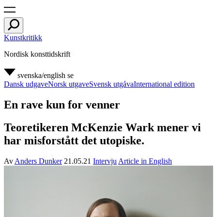
Kunstkritikk
Nordisk konsttidskrift
svenska/english
se
Dansk udgave
Norsk utgave
Svensk utgåva
International edition
En rave kun for venner
Teoretikeren McKenzie Wark mener vi
har misforstått det utopiske.
Av
Anders Dunker
21.05.21
Intervju
Article in English