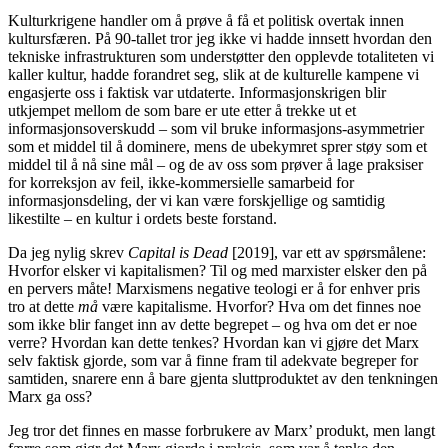
Kulturkrigene handler om å prøve å få et politisk overtak innen
kultursfæren. På 90-tallet tror jeg ikke vi hadde innsett hvordan den
tekniske infrastrukturen som understøtter den opplevde totaliteten vi
kaller kultur, hadde forandret seg, slik at de kulturelle kampene vi
engasjerte oss i faktisk var utdaterte. Informasjonskrigen blir
utkjempet mellom de som bare er ute etter å trekke ut et
informasjonsoverskudd – som vil bruke informasjons-asymmetrier
som et middel til å dominere, mens de ubekymret sprer støy som et
middel til å nå sine mål – og de av oss som prøver å lage praksiser
for korreksjon av feil, ikke-kommersielle samarbeid for
informasjonsdeling, der vi kan være forskjellige og samtidig
likestilte – en kultur i ordets beste forstand.
Da jeg nylig skrev
Capital is Dead
[2019], var ett av spørsmålene:
Hvorfor elsker vi kapitalismen? Til og med marxister elsker den på
en pervers måte! Marxismens negative teologi er å for enhver pris
tro at dette
må
være kapitalisme. Hvorfor? Hva om det finnes noe
som ikke blir fanget inn av dette begrepet – og hva om det er noe
verre? Hvordan kan dette tenkes? Hvordan kan vi gjøre det Marx
selv faktisk gjorde, som var å finne fram til adekvate begreper for
samtiden, snarere enn å bare gjenta sluttproduktet av den tenkningen
Marx ga oss?
Jeg tror det finnes en masse forbrukere av Marx’ produkt, men langt