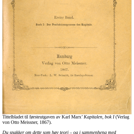
Tittelbladet til førsteutgaven av Karl Marx’
Kapitalen, bok I
(Verlag
von Otto Meissner, 1867).
Du snakker om dette som høy teori – og i sammenheng med