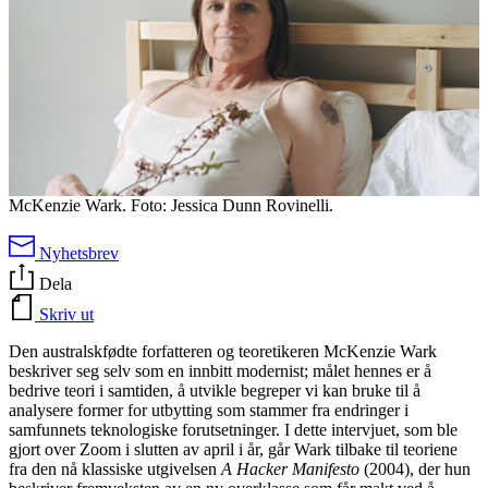
McKenzie Wark. Foto: Jessica Dunn Rovinelli.
Nyhetsbrev
Dela
Skriv ut
Den australskfødte forfatteren og teoretikeren McKenzie Wark
beskriver seg selv som en innbitt modernist; målet hennes er å
bedrive teori i samtiden, å utvikle begreper vi kan bruke til å
analysere former for utbytting som stammer fra endringer i
samfunnets teknologiske forutsetninger. I dette intervjuet, som ble
gjort over Zoom i slutten av april i år, går Wark tilbake til teoriene
fra den nå klassiske utgivelsen
A Hacker
Manifesto
(2004), der hun