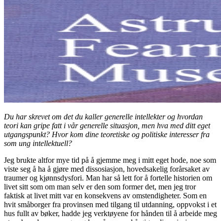
Du har skrevet om det du kaller generelle intellekter og hvordan
teori kan gripe fatt i vår generelle situasjon, men hva med ditt eget
utgangspunkt? Hvor kom dine teoretiske og politiske interesser fra
som ung intellektuell?
Jeg brukte altfor mye tid på å gjemme meg i mitt eget hode, noe som
viste seg å ha å gjøre med dissosiasjon, hovedsakelig forårsaket av
traumer og kjønnsdysfori. Man har så lett for å fortelle historien om
livet sitt som om man selv er den som former det, men jeg tror
faktisk at livet mitt var en konsekvens av omstendigheter. Som en
hvit småborger fra provinsen med tilgang til utdanning, oppvokst i et
hus fullt av bøker, hadde jeg verktøyene for hånden til å arbeide meg