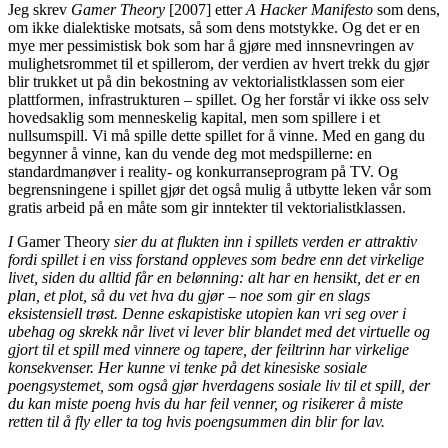
Jeg skrev
Gamer Theory
[2007] etter
A Hacker Manifesto
som dens,
om ikke dialektiske motsats, så som dens motstykke. Og det er en
mye mer pessimistisk bok som har å gjøre med innsnevringen av
mulighetsrommet til et spillerom, der verdien av hvert trekk du gjør
blir trukket ut på din bekostning av vektorialistklassen som eier
plattformen, infrastrukturen – spillet. Og her forstår vi ikke oss selv
hovedsaklig som menneskelig kapital, men som spillere i et
nullsumspill. Vi må spille dette spillet for å vinne. Med en gang du
begynner å vinne, kan du vende deg mot medspillerne: en
standardmanøver i reality- og konkurranseprogram på TV. Og
begrensningene i spillet gjør det også mulig å utbytte leken vår som
gratis arbeid på en måte som gir inntekter til vektorialistklassen.
I
Gamer Theory
sier du at flukten inn i spillets verden er attraktiv
fordi spillet i en viss forstand oppleves som bedre enn det virkelige
livet, siden du alltid får en belønning: alt har en hensikt, det er en
plan, et plot, så du vet hva du gjør – noe som gir en slags
eksistensiell trøst. Denne eskapistiske utopien kan vri seg over i
ubehag og skrekk når livet vi lever blir blandet med det virtuelle og
gjort til et spill med vinnere og tapere, der feiltrinn har virkelige
konsekvenser. Her kunne vi tenke på det kinesiske sosiale
poengsystemet, som også gjør hverdagens sosiale liv til et spill, der
du kan miste poeng hvis du har feil venner, og risikerer å miste
retten til å fly eller ta tog hvis poengsummen din blir for lav.