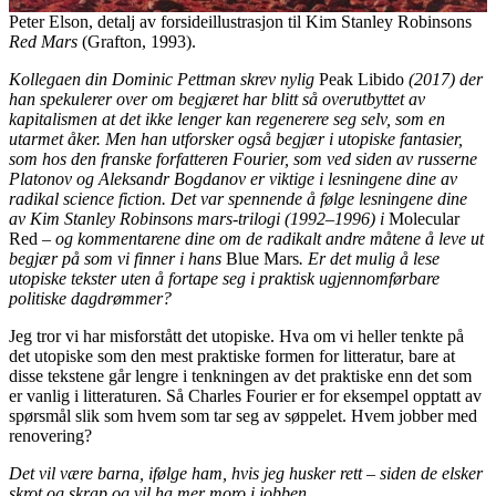
Peter Elson, detalj av forsideillustrasjon til Kim Stanley Robinsons
Red Mars
(Grafton, 1993).
Kollegaen din Dominic Pettman skrev nylig
Peak Libido
(2017) der
han spekulerer over om begjæret har blitt så overutbyttet av
kapitalismen at det ikke lenger kan regenerere seg selv, som en
utarmet åker. Men han utforsker også begjær i utopiske fantasier,
som hos den franske forfatteren Fourier, som ved siden av russerne
Platonov og Aleksandr Bogdanov er viktige i lesningene dine av
radikal science fiction. Det var spennende å følge lesningene dine
av Kim Stanley Robinsons mars-trilogi (1992–1996) i
Molecular
Red
– og kommentarene dine om de radikalt andre måtene å leve ut
begjær på som vi finner i hans
Blue Mars
. Er det mulig å lese
utopiske tekster uten å fortape seg i praktisk ugjennomførbare
politiske dagdrømmer?
Jeg tror vi har misforstått det utopiske. Hva om vi heller tenkte på
det utopiske som den mest praktiske formen for litteratur, bare at
disse tekstene går lengre i tenkningen av det praktiske enn det som
er vanlig i litteraturen. Så Charles Fourier er for eksempel opptatt av
spørsmål slik som hvem som tar seg av søppelet. Hvem jobber med
renovering?
Det vil være barna, ifølge ham, hvis jeg husker rett – siden de elsker
skrot og skrap og vil ha mer moro i jobben.