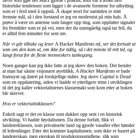
færre som gjør det Marx gjorde i praksis, som var å tenke den
historiske tendensen som ligger i de avanserte formene for utbytting
som er i ferd med å oppstå. Å skape teori for samtiden er mitt
fremste mål, så i den forstand er jeg en modernist på min hals. Å
prøve å være en antenne som fanger opp ting, som oppfatter signaler
fra fremtider som er på vei, men der du uunngåelig også tar feil, du
er alltid fem minutter for sent ute.
Når vi går tilbake og leser
A Hacker Manifesto
nå, ser det fortsatt ut
som om den kom ut, om ikke for tidlig, så i det minste til rett tid, og
langt forut for de fleste menneskers tankegang.
Noen ganger kan jeg ikke fatte at jeg skrev den boken. Det hender
at man har sånne visjonære øyeblikk.
A Hacker Manifesto
er bade
framsynt og datert på forskjellige måter. Jeg skrev
Capital is Dead
som en oppdatering, siden vi hadde et ytterligere trinn i utviklingen
til det jeg kaller vektorialistenes klassemakt som kom etter at boken
ble skrevet.
Hva er vektorialistklassen?
Enkelt sagt er det en klasse som dukker opp sent i en historisk
utvikling. Vi hadde føydalismen. Da denne forfalt, fikk vi
landeierklassen, som privatiserte land og gjorde vasaller eller bønder
til leilendinger. Etter det kommer kapitalismen, som ikke er basert på
landeierskap, men eierskap til produksjonsmidlene, slik som