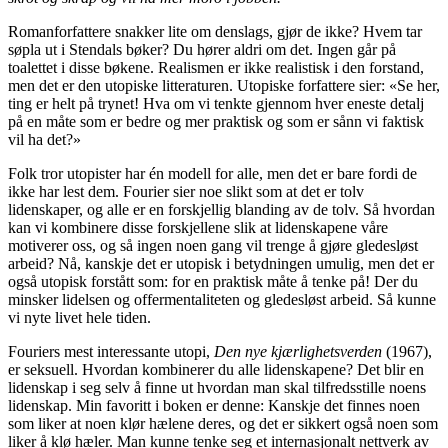
Romanforfattere snakker lite om denslags, gjør de ikke? Hvem tar
søpla ut i Stendals bøker? Du hører aldri om det. Ingen går på
toalettet i disse bøkene. Realismen er ikke realistisk i den forstand,
men det er den utopiske litteraturen. Utopiske forfattere sier: «Se her,
ting er helt på trynet! Hva om vi tenkte gjennom hver eneste detalj
på en måte som er bedre og mer praktisk og som er sånn vi faktisk
vil ha det?»
Folk tror utopister har én modell for alle, men det er bare fordi de
ikke har lest dem. Fourier sier noe slikt som at det er tolv
lidenskaper, og alle er en forskjellig blanding av de tolv. Så hvordan
kan vi kombinere disse forskjellene slik at lidenskapene våre
motiverer oss, og så ingen noen gang vil trenge å gjøre gledesløst
arbeid? Nå, kanskje det er utopisk i betydningen umulig, men det er
også utopisk forstått som: for en praktisk måte å tenke på! Der du
minsker lidelsen og offermentaliteten og gledesløst arbeid. Så kunne
vi nyte livet hele tiden.
Fouriers mest interessante utopi,
Den nye kjærlighetsverden
(1967),
er seksuell. Hvordan kombinerer du alle lidenskapene? Det blir en
lidenskap i seg selv å finne ut hvordan man skal tilfredsstille noens
lidenskap. Min favoritt i boken er denne: Kanskje det finnes noen
som liker at noen klør hælene deres, og det er sikkert også noen som
liker å klø hæler. Man kunne tenke seg et internasjonalt nettverk av