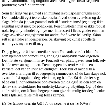
ut av barndommen og ungdomsårene ved å gjøre dissosiasjonen
produktiv, ved å bli forfatter.
Som tenåring var jeg med i en militant revolusjonær organisasjon.
Den hadde sitt eget teoretiske tidsskrift ved siden av avisen og den
slags. Men da jeg var gammel nok til å studere innså jeg at jeg ikke
egentlig egnet meg for politikken. Personligheten min er ikke robust
nok. Jeg er tynnhudet og mye mer interessert i livets gleder enn den
slags asketiske engasjement for andre, for å være helt ærlig. Sånn
sett er jeg ikke en idealperson. Så skriving og kunst appellerte
naturligvis mye mer til meg.
Da jeg begynte å lese teoretikere som Foucault, var det blant folk
som kjempet for homofil frigjøring og i antipsykiatri-bevegelsen.
Den første versjonen min av Foucault var piratutgaver, som folk selv
hadde oversatt og kopiert. Denne typen lav teori var ikke en
karriere, det var en livsnødvendighet. Teori blir et middel til å
overføre erfaringen til et begrepslig rammeverk, så du kan skape nok
avstand til å oppfatte deg selv i den, og handle. Så det dreier seg
både om å individualisere opplevelsen din og også se den som en
del av større strukturer for undertrykkelse og utbytting. Og, på den
andre siden, om å finne begreper som gjør det mulig for deg å tenke
felles følelser, felles mål og felles kamper.
Hvilke temaer grep du fatt i da du begynte å skrive bøker?