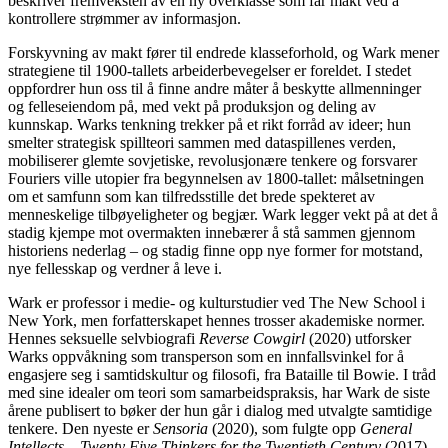
beskriver fremveksten av en ny overklasse som får makt ved å
kontrollere strømmer av informasjon.
Forskyvning av makt fører til endrede klasseforhold, og Wark mener
strategiene til 1900-tallets arbeiderbevegelser er foreldet. I stedet
oppfordrer hun oss til å finne andre måter å beskytte allmenninger
og felleseiendom på, med vekt på produksjon og deling av
kunnskap. Warks tenkning trekker på et rikt forråd av ideer; hun
smelter strategisk spillteori sammen med dataspillenes verden,
mobiliserer glemte sovjetiske, revolusjonære tenkere og forsvarer
Fouriers ville utopier fra begynnelsen av 1800-tallet: målsetningen
om et samfunn som kan tilfredsstille det brede spekteret av
menneskelige tilbøyeligheter og begjær. Wark legger vekt på at det å
stadig kjempe mot overmakten innebærer å stå sammen gjennom
historiens nederlag – og stadig finne opp nye former for motstand,
nye fellesskap og verdner å leve i.
Wark er professor i medie- og kulturstudier ved The New School i
New York, men forfatterskapet hennes trosser akademiske normer.
Hennes seksuelle selvbiografi
Reverse Cowgirl
(2020) utforsker
Warks oppvåkning som transperson som en innfallsvinkel for å
engasjere seg i samtidskultur og filosofi, fra Bataille til Bowie. I tråd
med sine idealer om teori som samarbeidspraksis, har Wark de siste
årene publisert to bøker der hun går i dialog med utvalgte samtidige
tenkere. Den nyeste er
Sensoria
(2020), som fulgte opp
General
Intellects – Twenty Five Thinkers for the Twentieth Century
(2017).