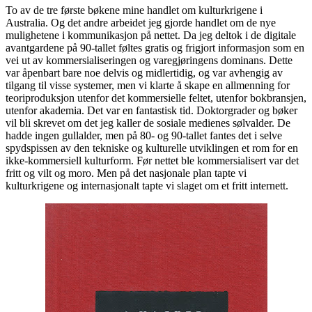
To av de tre første bøkene mine handlet om kulturkrigene i
Australia. Og det andre arbeidet jeg gjorde handlet om de nye
mulighetene i kommunikasjon på nettet. Da jeg deltok i de digitale
avantgardene på 90-tallet føltes gratis og frigjort informasjon som en
vei ut av kommersialiseringen og varegjøringens dominans. Dette
var åpenbart bare noe delvis og midlertidig, og var avhengig av
tilgang til visse systemer, men vi klarte å skape en allmenning for
teoriproduksjon utenfor det kommersielle feltet, utenfor bokbransjen,
utenfor akademia. Det var en fantastisk tid. Doktorgrader og bøker
vil bli skrevet om det jeg kaller de sosiale medienes sølvalder. De
hadde ingen gullalder, men på 80- og 90-tallet fantes det i selve
spydspissen av den tekniske og kulturelle utviklingen et rom for en
ikke-kommersiell kulturform. Før nettet ble kommersialisert var det
fritt og vilt og moro. Men på det nasjonale plan tapte vi
kulturkrigene og internasjonalt tapte vi slaget om et fritt internett.