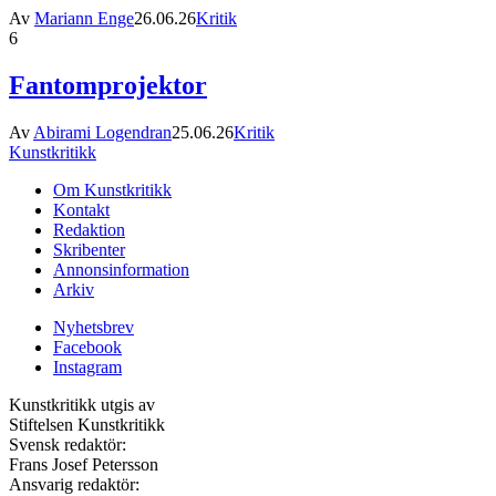
Av
Mariann Enge
26.06.26
Kritik
6
Fantomprojektor
Av
Abirami Logendran
25.06.26
Kritik
Kunstkritikk
Om Kunstkritikk
Kontakt
Redaktion
Skribenter
Annonsinformation
Arkiv
Nyhetsbrev
Facebook
Instagram
Kunstkritikk utgis av
Stiftelsen Kunstkritikk
Svensk redaktör:
Frans Josef Petersson
Ansvarig redaktör: