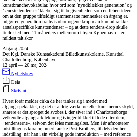
kunstbranchevokabular, hvor ord som ’nyudklækket generation’ og
’seneste tendenser’ klæber sig til begivenheden som en feber: ideen
om at den gruppe tilfældigt sammensatte mennesker en årgang er,
udgør en generation fra hvis uhomogene krop man kan udtrække
årstalsspecifikke kunsttendenser – og at dette tendens-drop skulle
finde sted med 11 måneders mellemrum i byen København – er
mildest talt skør.
Afgang 2024
Det Kgl. Danske Kunstakademi Billedkunstskolerne, Kunsthal
Charlottenborg, København
12 april
—
20 maj 2024
Nyhetsbrev
Dela
Skriv ut
Hvert forår melder cirka de her tanker sig i mødet med
afgangsspektaklet, og det er aldrig værkerne eller kunstnernes skyld,
snarere er det sproget de svøbes i, der siver ind i Charlottenborgs
velkendte afgangsarkitektur og tvinger blikket til lede efter dem,
«tendenserne», selvom det føles meningsløst. Men i år afmonterer
udstillingens kurator, amerikanske Post Brothers, til dels den her
indstilling, når han i sin virkelig gode introduktion – med reference