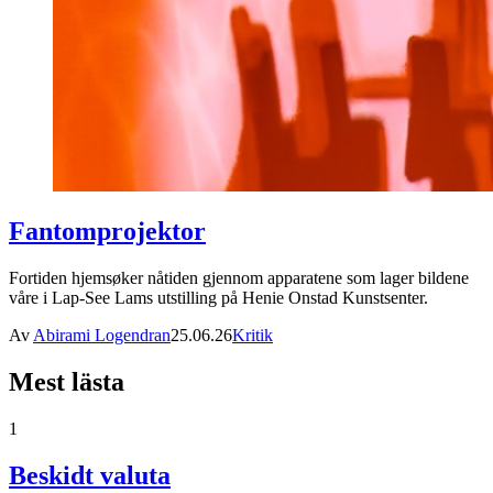
Fantomprojektor
Fortiden hjemsøker nåtiden gjennom apparatene som lager bildene
våre i Lap-See Lams utstilling på Henie Onstad Kunstsenter.
Av
Abirami Logendran
25.06.26
Kritik
Mest lästa
1
Beskidt valuta