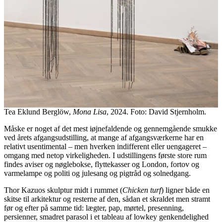
Tea Eklund Berglöw,
Mona Lisa
, 2024. Foto: David Stjernholm.
Måske er noget af det mest iøjnefaldende og gennemgående smukke
ved årets afgangsudstilling, at mange af afgangsværkerne har en
relativt usentimental – men hverken indifferent eller uengageret –
omgang med netop virkeligheden. I udstillingens første store rum
findes aviser og nøglebokse, flyttekasser og London, fortov og
varmelampe og politi og julesang og pigtråd og solnedgang.
Thor Kazuos skulptur midt i rummet (
Chicken turf
) ligner både en
skitse til arkitektur og resterne af den, sådan et skraldet men stramt
før og efter på samme tid: lægter, pap, mørtel, presenning,
persienner, smadret parasol i et tableau af lowkey genkendelighed