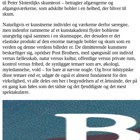
til Peter Sloterdijks skumteori – betragter afgængerne og
afgangsværkerne, som adskilte bobler i en helhed, der bliver til
skum.
Naturligvis er kunstnerne individer og værkerne derfor særegne,
men indenfor rammerne af et kunstakademi flyder boblerne
unægtelig også sammen i en skumsuppe, der desuden er det
elastiske produkt af den enorme mængde bobler og skum som en
verden og denne verdens billeder er. De dimitterende kunstnere
beskæftiger sig, opridser Post Brothers, med spørgsmål om individ
versus fællesskab, natur versus kultur, offentlige versus private rum,
kontrol versus frihed, de synliggør temaer som arv, økologi,
mytedannelse, vold – for bare at nævne nogle. Og hvor tidstypiske
disse temaer end er, udgør de også et alment fundament for den
virkelighed, vi alle deles om her i begyndelsen af et årtusinde, der på
en gang kan føles som det sidste og det fjendtligste og det mest
spektakulære.