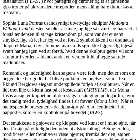
installation (
FEAST
) hvor pattegris og citroner og is af glinsende
gips troner på akrylmalede træpodier, mens alting bare dufter løs af
rosmarin.
Sophia Luna Portras usandsynligt utvetydige skulptur
Madonna
Without Child
næsten smelter af myte, og lige så svært jeg har ved at
forstå tendensen til at tage kristendom på, som var det et nemt
smykke, lige så let har jeg ved at forstå symbolikken i en dramatisk
draperet Maria, i hvis tomme favn Guds søn ikke ligger. Og ligeså
svært har jeg igen ved at forstå, hvad denne skulptur gerne vil som
skulptur i verden – blandt andet en verden fuld af ægte sakrale
madonnaer.
Romantik og inderlighed kan sagtens være fedt, men det er som om
begge dele har godt af at blive punkteret en anelse – som i Tea
Eklund Berglöws elegant underspillede forløb af skulpturer. Når en
lidt træt lilje er klemt fast på et kosteskaft (
ARTSTAR
), når Mona
Lisas ansigt er klippet ud af den slags frisøragtige perlegardin, hvor
det stadig med al tydelighed findes i sit fravær (
Mona Lisa
). Når et
bæltespænde præsenteres deadpan-tørt på et tre centimeter højt
pappodie, som er en kopholder på hovedet (
JAWS
).
Det smukkeste og sjoveste og klogeste ved kunst er i mine øjne, når
den får øje på virkeligheden uden at afsløre alting. Betragter den,
modificerer eller fremhæver visse hjørner, fremkalder den, støber
den, sammensætter den, og så giver den videre som pakker af motiv,