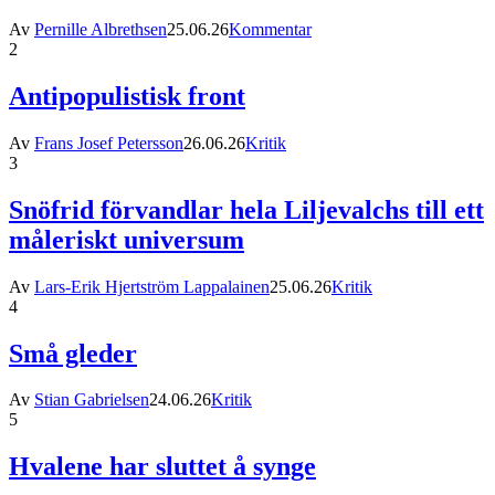
Av
Pernille Albrethsen
25.06.26
Kommentar
2
Antipopulistisk front
Av
Frans Josef Petersson
26.06.26
Kritik
3
Snöfrid förvandlar hela Liljevalchs till ett
måleriskt universum
Av
Lars-Erik Hjertström Lappalainen
25.06.26
Kritik
4
Små gleder
Av
Stian Gabrielsen
24.06.26
Kritik
5
Hvalene har sluttet å synge