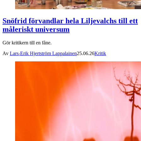
Snöfrid förvandlar hela Liljevalchs till ett
måleriskt universum
Gör kritikern till en fåne.
Av
Lars-Erik Hjertström Lappalainen
25.06.26
Kritik