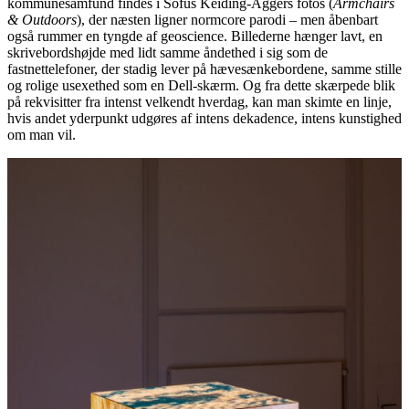
kommunesamfund findes i Sofus Keiding-Aggers fotos (
Armchairs
& Outdoors
), der næsten ligner normcore parodi – men åbenbart
også rummer en tyngde af geoscience. Billederne hænger lavt, en
skrivebordshøjde med lidt samme åndethed i sig som de
fastnettelefoner, der stadig lever på hævesænkebordene, samme stille
og rolige usexethed som en Dell-skærm. Og fra dette skærpede blik
på rekvisitter fra intenst velkendt hverdag, kan man skimte en linje,
hvis andet yderpunkt udgøres af intens dekadence, intens kunstighed
om man vil.