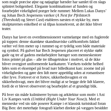
som nogle præcise øjne og nøjagtige hænder har samlet til en slags
splintret boligenhed. Elegante kombinationer af funden og
forarbejdet virkelighed præger hele rummet: Mellem Lukas Danys’
og Johan Bech Jespersens værker (
A Nest for Pfeilstorch
(Threshold
) og
Street Cast
) etableres næsten et stykke by, men
skulpturernes enkelhed er så tilpas konsekvent, at det ikke bliver
teater.
Danys har lavet en overdimensioneret varmelampe med en fuglerede
på toppen: denne skamløse skandinaviske cafékomforts fakkel
vælter vel fem meter op i rummet og er tydelig som både materiale
og symbol. På gulvet har Bech Jespersen placeret et stykke støbt
gade og tre af gadens medarbejdere hænger som menneskestore
fotos printet på glas – alle tre tilbagetrukne i motivet, så de ikke
bliver overgjort uniformerede karikaturer. Værkets todelte helhed
føles som et eksempel på hvad især billedkunst kan: zoome ind på
virkeligheden og gøre den lidt mere appetitlig uden at romantisere
eller lyve. Fortovet er et fortov, sikkerhedsvagten er en
sikkerhedsvagt, men det bliver muligt at se begge dele lidt klarere,
fordi de er blevet observeret og bearbejdet af et grundigt blik.
På hver sin måde kulminerer byrum og arkitektur som motiv i Ani
Liv Kampes værk (
Untitled (Right Under Your Nose)
). Med et
menneske ved sin side poserer Kampe i et klassisk turistskud foran
Big Ben: det meterhøje fotografi klæbet direkte på væggen besidder