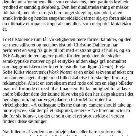
den default-monumentalitet som er skalaens, men papirets krøllede
tyndhed er samtidig skrøbelig. Den her dualismelæsning er måske
lidt banal, men der er også bare noget skægt og rørende i, at en
smuk kvinde og hendes snapshot-sidekick tårner sig op foran sådan
en ultimativ europæisk imperalismefallos, som netop det klokketårn
er.
I det tilstødende rum får virkeligheden mere formel karakter, og den
ser mere stiliseret og metabevidst ud: Christine Dahlerup har
perforeret en væg fra gulv til loft med et stramt grid af huller, og en
IKEA-lignende reol agerer podie for den projekter, der skyder
semikryptiske motiver op på et stykke af den slags grå normalitet
som baggrundslærreder fra et fotostudie kan ligne (
Death
). Freja
Sofie Kirks videoværk (
Work Notes
) er en enkel sekvens af tekst om
kunstnerens eget arbejde med billedskabelse i forskellige film- og
reklamejobs. Altså: en sort skærm med røde ord om en slags billeder
man må formode er med til at finansiere Kirks mulighed for at lave
andre billeder: dem der kunne blive vist på den her slags skærm i det
her slags rum, og har veget pladsen til fordel for noter fra
virkeligheden. «A colleague tells me that my camera should take up
more space», står der på et tidspunkt, senere «I’ve hired an actor to
die for six hours», og det er som om et ret stort stykke af verden
findes i disse sætninger.
Nærbilleder af verden som arbejdsplads eller bare kontormættet