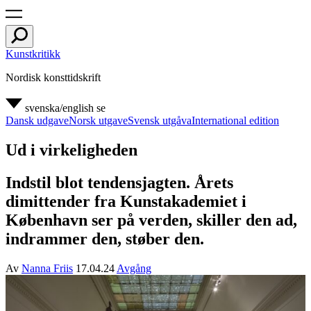
Kunstkritikk
Nordisk konsttidskrift
svenska/english
se
Dansk udgave
Norsk utgave
Svensk utgåva
International edition
Ud i virkeligheden
Indstil blot tendensjagten. Årets
dimittender fra Kunstakademiet i
København ser på verden, skiller den ad,
indrammer den, støber den.
Av
Nanna Friis
17.04.24
Avgång