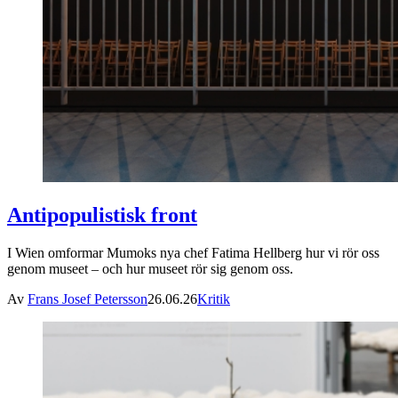
Antipopulistisk front
I Wien omformar Mumoks nya chef Fatima Hellberg hur vi rör oss
genom museet – och hur museet rör sig genom oss.
Av
Frans Josef Petersson
26.06.26
Kritik