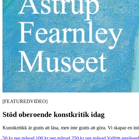
[FEATUREDVIDEO]
Stöd oberoende konstkritik idag
Kunstkritikk är gratis att läsa, men inte gratis att göra. Vi skapar en in
50 kr per månad
100 kr per månad
250 kr per månad
Valfritt engång