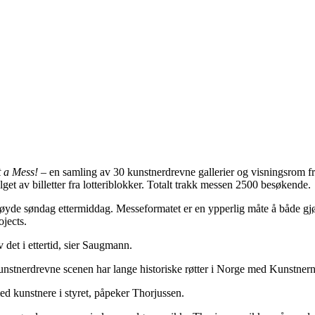
 a Mess!
– en samling av 30 kunstnerdrevne gallerier og visningsrom f
salget av billetter fra lotteriblokker. Totalt trakk messen 2500 besøkende.
yde søndag ettermiddag. Messeformatet er en ypperlig måte å både gjøre
jects.
det i ettertid, sier Saugmann.
nstnerdrevne scenen har lange historiske røtter i Norge med Kunstnern
ed kunstnere i styret, påpeker Thorjussen.