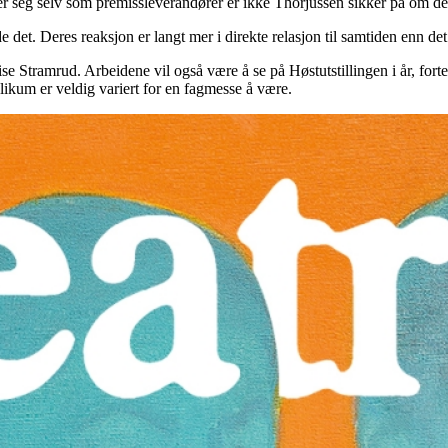
er seg selv som premissleverandører er ikke Thorjussen sikker på om de
 det. Deres reaksjon er langt mer i direkte relasjon til samtiden enn det
lise Stramrud. Arbeidene vil også være å se på Høstutstillingen i år, f
ikum er veldig variert for en fagmesse å være.