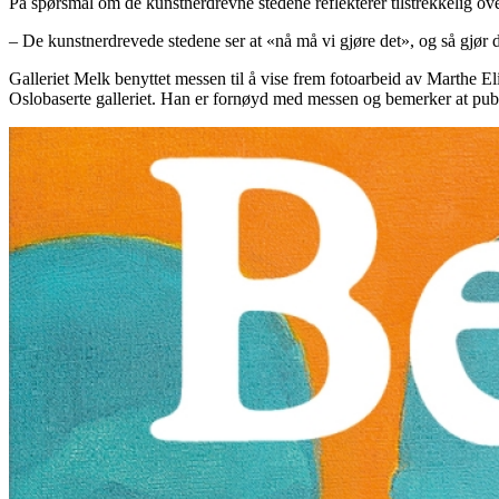
På spørsmål om de kunstnerdrevne stedene reflekterer tilstrekkelig ov
– De kunstnerdrevede stedene ser at «nå må vi gjøre det», og så gjør de
Galleriet Melk benyttet messen til å vise frem fotoarbeid av Marthe E
Oslobaserte galleriet. Han er fornøyd med messen og bemerker at publ