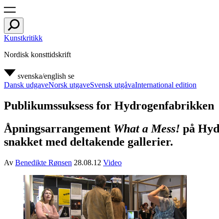
Kunstkritikk
Nordisk konsttidskrift
svenska/english
se
Dansk udgave
Norsk utgave
Svensk utgåva
International edition
Publikumssuksess for Hydrogenfabrikken
Åpningsarrangement
What a Mess!
på Hydr
snakket med deltakende gallerier.
Av
Benedikte Rønsen
28.08.12
Video