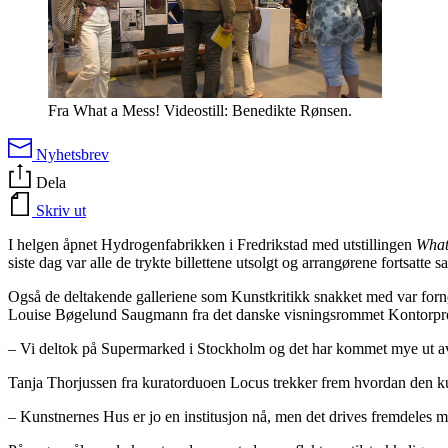
Fra What a Mess! Videostill: Benedikte Rønsen.
Nyhetsbrev
Dela
Skriv ut
I helgen åpnet Hydrogenfabrikken i Fredrikstad med utstillingen
What
siste dag var alle de trykte billettene utsolgt og arrangørene fortsatte 
Også de deltakende galleriene som Kunstkritikk snakket med var fornø
Louise Bøgelund Saugmann fra det danske visningsrommet Kontorpro
– Vi deltok på Supermarked i Stockholm og det har kommet mye ut av 
Tanja Thorjussen fra kuratorduoen Locus trekker frem hvordan den ku
– Kunstnernes Hus er jo en institusjon nå, men det drives fremdeles m