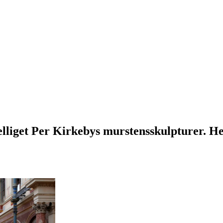
 helliget Per Kirkebys murstensskulpturer. H