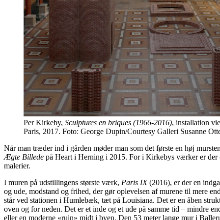
Per Kirkeby,
Sculptures en briques (1966-2016)
, installation v
Paris, 2017. Foto: George Dupin/Courtesy Galleri Susanne Ott
Når man træder ind i gården møder man som det første en høj murstens
Ægte Billede
på Heart i Herning i 2015. For i Kirkebys værker er der 
malerier.
I muren på udstillingens største værk,
Paris IX
(2016), er der en indga
og ude, modstand og frihed, der gør oplevelsen af murene til mere end
står ved stationen i Humlebæk, tæt på Louisiana. Det er en åben struk
oven og for neden. Det er et inde og et ude på samme tid – mindre e
eller en moderne «ruin» midt i byen. Den 53 meter lange mur i Baller