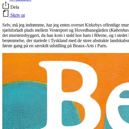
Dela
Skriv ut
Selv, må jeg indrømme, har jeg enten overset Kirkebys offentlige murs
sjælsforladt plads mellem Vesterport og Hovedbanegården (
Københav
det murstensbyggeri, da han kom i stald hos ham i 80erne, og i stedet 
berømmelse, der startede i Tyskland med de store abstrakte landskabsm
første gang på en særskilt udstilling på Beaux-Arts i Paris.