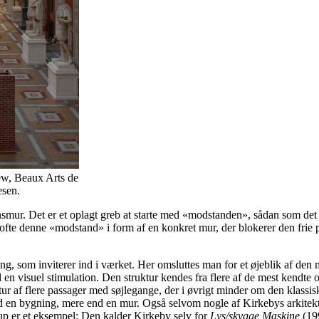
iew, Beaux Arts de
esen.
mur. Det er et oplagt greb at starte med «modstanden», sådan som det o
ofte denne «modstand» i form af en konkret mur, der blokerer den frie p
ng, som inviterer ind i værket. Her omsluttes man for et øjeblik af den 
 en visuel stimulation. Den struktur kendes fra flere af de mest kendt
tur af flere passager med søjlegange, der i øvrigt minder om den klassi
nd en bygning, mere end en mur. Også selvom nogle af Kirkebys arkitek
up er et eksempel: Den kalder Kirkeby selv for
Lys/skygge Maskine
(199