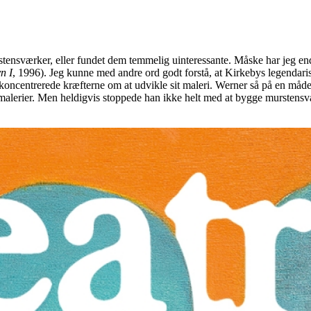
tensværker, eller fundet dem temmelig uinteressante. Måske har jeg endd
n I
, 1996). Jeg kunne med andre ord godt forstå, at Kirkebys legendari
koncentrerede kræfterne om at udvikle sit maleri. Werner så på en måde r
alerier. Men heldigvis stoppede han ikke helt med at bygge murstensværke