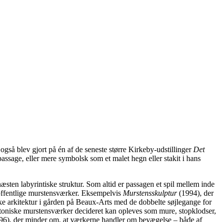
gså blev gjort på én af de seneste større Kirkeby-udstillinger
Det
assage, eller mere symbolsk som et malet hegn eller stakit i hans
næsten labyrintiske struktur. Som altid er passagen et spil mellem inde
e offentlige murstensværker. Eksempelvis
Murstensskulptur
(1994), der
ske arkitektur i gården på Beaux-Arts med de dobbelte søjlegange for
toniske murstensværker decideret kan opleves som mure, stopklodser,
6), der minder om, at værkerne handler om bevægelse – både af