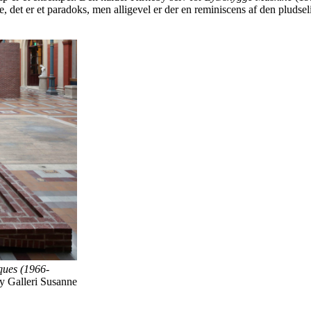
e, det er et paradoks, men alligevel er der en reminiscens af den pludse
ques (1966-
y Galleri Susanne