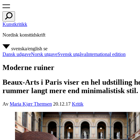
Kunstkritikk
Nordisk konsttidskrift
svenska/english
se
Dansk udgave
Norsk utgave
Svensk utgåva
International edition
Moderne ruiner
Beaux-Arts i Paris viser en hel udstilling
rummer langt mere end minimalistisk stil.
Av
Maria Kjær Themsen
20.12.17
Kritik