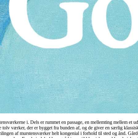
urstensværkerne i. Dels er rummet en passage, en mellemting mellem et ud
 tolv værker, der er bygget fra bunden af, og de giver en særlig klass
mlingen af murstensværker helt kongenial i forhold til sted og ånd. Går