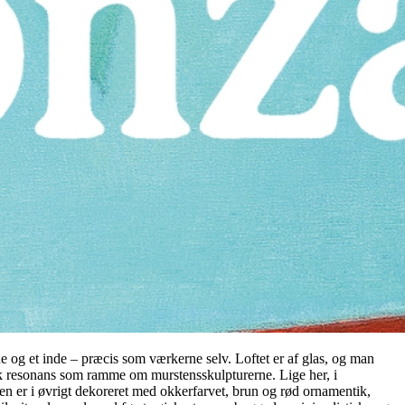
e og et inde – præcis som værkerne selv. Loftet er af glas, og man
isk resonans som ramme om murstensskulpturerne. Lige her, i
den er i øvrigt dekoreret med okkerfarvet, brun og rød ornamentik,