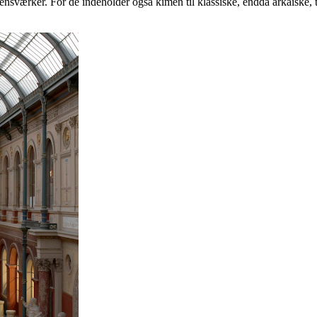
sværker. For de indeholder også kimen til klassiske, endda arkaiske, ti