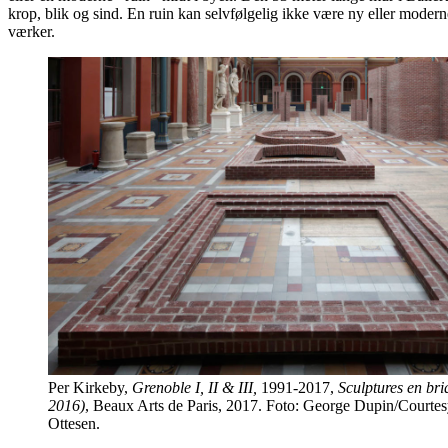
krop, blik og sind. En ruin kan selvfølgelig ikke være ny eller modern
værker.
Per Kirkeby,
Grenoble I, II & III,
1991-2017,
Sculptures en bri
2016)
, Beaux Arts de Paris, 2017. Foto: George Dupin/Courtes
Ottesen.