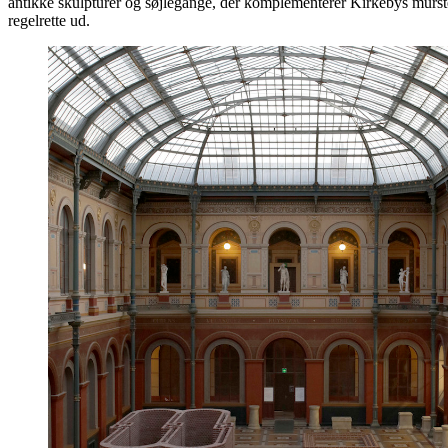
antikke skulpturer og søjlegange, der komplementerer Kirkebys mursten
regelrette ud.