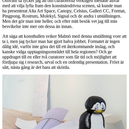
Omvänt så tycker jag att om curatorerna verkligen menade allvar
med att vilja lyfta fram den konstnärsdrivna scenen, så kunde man
ha presenterat Alta Art Space, Canopy, Celsius, Galleri CC, Format,
Pingpong, Rostrum, Molekyl, Signal och de andra i utställningen.
Men det gör man inte heller, och efter mitt besök vet jag till min
besvikelse inte mer om dessa än innan.
Att säga att konsthallen sviker Malmö med denna utställning vore att
ta i, men jag tycker man har gjort halva jobbet. Formatet är ingen
dålig idé, varför inte göra det till ett återkommande inslag, och
kanske vidga upptagningsområdet till hela regionen? Och ge
uppdraget till en eller två curatorer som får tid och möjlighet att
fördjupa sig i research, urval och en ordentlig presentation. Fröet är
sått, nästa gång är det bara att skörda.