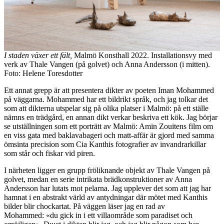
I staden växer ett fält,
Malmö Konsthall 2022. Installationsvy med
verk av Thale Vangen (på golvet) och Anna Andersson (i mitten).
Foto: Helene Toresdotter
Ett annat grepp är att presentera dikter av poeten Iman Mohammed
på väggarna. Mohammed har ett bildrikt språk, och jag tolkar det
som att dikterna utspelar sig på olika platser i Malmö: på ett ställe
nämns en trädgård, en annan dikt verkar beskriva ett kök. Jag börjar
se utställningen som ett porträtt av Malmö: Amin Zouitens film om
en viss gata med baklavabageri och matt-affär är gjord med samma
ömsinta precision som Cia Kanthis fotografier av invandrarkillar
som står och fiskar vid piren.
I närheten ligger en grupp fröliknande objekt av Thale Vangen på
golvet, medan en serie intrikata brädkonstruktioner av Anna
Andersson har lutats mot pelarna. Jag upplever det som att jag har
hamnat i en abstrakt värld av antydningar där mötet med Kanthis
bilder blir chockartat. På väggen läser jag en rad av
Mohammed: «du gick in i ett villaområde som paradiset och