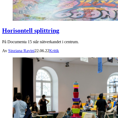
Horisontell splittring
På Documenta 15 står nätverkandet i centrum.
Av
Sinziana Ravini
22.06.22
Kritik