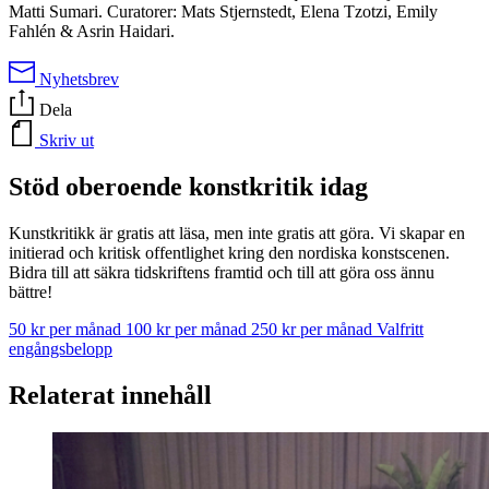
Matti Sumari. Curatorer: Mats Stjernstedt, Elena Tzotzi, Emily
Fahlén & Asrin Haidari.
Nyhetsbrev
Dela
Skriv ut
Stöd oberoende konstkritik idag
Kunstkritikk är gratis att läsa, men inte gratis att göra. Vi skapar en
initierad och kritisk offentlighet kring den nordiska konstscenen.
Bidra till att säkra tidskriftens framtid och till att göra oss ännu
bättre!
50 kr per månad
100 kr per månad
250 kr per månad
Valfritt
engångsbelopp
Relaterat innehåll