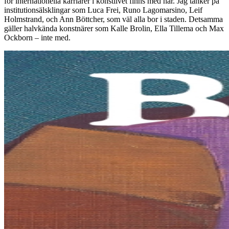
för internationella karriärer i konstlivet finns med här. Jag tänker på
institutionsälsklingar som Luca Frei, Runo Lagomarsino, Leif
Holmstrand, och Ann Böttcher, som väl alla bor i staden. Detsamma
gäller halvkända konstnärer som Kalle Brolin, Ella Tillema och Max
Ockborn – inte med.