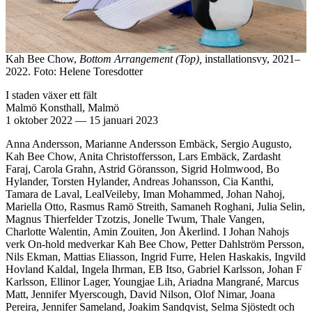
Kah Bee Chow,
Bottom Arrangement (Top),
installationsvy, 2021–
2022. Foto: Helene Toresdotter
I staden växer ett fält
Malmö Konsthall, Malmö
1 oktober 2022
—
15 januari 2023
Anna Andersson, Marianne Andersson Embäck, Sergio Augusto,
Kah Bee Chow, Anita Christoffersson, Lars Embäck, Zardasht
Faraj, Carola Grahn, Astrid Göransson, Sigrid Holmwood, Bo
Hylander, Torsten Hylander, Andreas Johansson, Cia Kanthi,
Tamara de Laval, LealVeileby, Iman Mohammed, Johan Nahoj,
Mariella Otto, Rasmus Ramö Streith, Samaneh Roghani, Julia Selin,
Magnus Thierfelder Tzotzis, Jonelle Twum, Thale Vangen,
Charlotte Walentin, Amin Zouiten, Jon Åkerlind. I Johan Nahojs
verk On-hold medverkar Kah Bee Chow, Petter Dahlström Persson,
Nils Ekman, Mattias Eliasson, Ingrid Furre, Helen Haskakis, Ingvild
Hovland Kaldal, Ingela Ihrman, EB Itso, Gabriel Karlsson, Johan F
Karlsson, Ellinor Lager, Youngjae Lih, Ariadna Mangrané, Marcus
Matt, Jennifer Myerscough, David Nilson, Olof Nimar, Joana
Pereira, Jennifer Sameland, Joakim Sandqvist, Selma Sjöstedt och