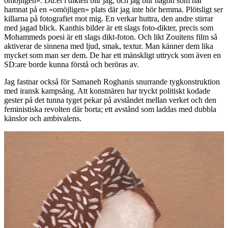
omöjligen». Du:et i dikten blir jag, och jag blir någon som har
hamnat på en «omöjligen» plats där jag inte hör hemma. Plötsligt ser
killarna på fotografiet mot mig. En verkar huttra, den andre stirrar
med jagad blick. Kanthis bilder är ett slags foto-dikter, precis som
Mohammeds poesi är ett slags dikt-foton. Och likt Zouitens film så
aktiverar de sinnena med ljud, smak, textur. Man känner dem lika
mycket som man ser dem. De har ett mänskligt uttryck som även en
SD:are borde kunna förstå och beröras av.
Jag fastnar också för Samaneh Roghanis snurrande tygkonstruktion
med iransk kampsång. Att konstnären har tryckt politiskt kodade
gester på det tunna tyget pekar på avståndet mellan verket och den
feministiska revolten där borta; ett avstånd som laddas med dubbla
känslor och ambivalens.