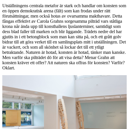
Utställningens centrala metafor är stark och handlar om konsten som
en öppen demokratisk arena (fält) som kan frodas under rätt
förutsättningar, men också hotas av ovarsamma makthavare. Detta
fångas effektivt av Carola Grahns sorgesamma pilträd vars ståtliga
krona når ända upp till konsthallens ljuslanterniner, samtidigt som
dess blad faller till marken och blir liggande. Trädets nedre del har
gjutits in i ett betongblock som man kan sitta på, och ett grått golv
bidrar till att göra verket till en samlingsplats mitt i utställningen. Det
är vackert, och som all skönhet så lockar det till ett ytligt
betraktande. Naturen är hotad, konsten är hotad, tänker man kanske.
Men varför ska pilträdet dö för att visa detta? Menar Grahn att
konsten kräver ett offer? Att naturen ska offras för konsten? Varför?
Oklart.