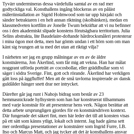
Tyvärr undermineras dessa värdefulla samtal av en rad mer
godtyckliga val. Konsthallens ingång blockeras av en påläst
måleriinstallation av Sigrid Holmwood som tar upp häxjakt och
sänder betraktaren i en helt annan riktning (skolbänken), medan en
klassmedveten kortfilm av Jonelle Twum bekräftar att vi nu befinner
oss i den akademiskt slipade konstens förutsägbara territorium. Julia
Selins abstrakta, lite Baudelaire-doftande hårdrocksmåleri protesterar
i mina ögon mot detta, men har gömts undan i ett hörn som om man
känt sig tvungen att ta med det utan att riktigt vilja?
I närheten ser jag en grupp målningar av en av de äldre
konstnärerna, Jon Åkerlind, som får mig att vekna. Han har målat
noggrant utförda porträtt av cocosbollar, eller gräddbullar som vi
säger i södra Sverige. Fint, gott och rörande. Åkerlind har verkligen
gått loss på äggfluffet! Men att de små tavlorna inspirerade av dansk
guldålder hänger snett drar ner intrycket.
Därefter går jag runt i Nahojs bidrag som består av 23
hemmasnickrade hyllsystem som han har konstruerat tillsammans
med varje konstnär för att presenterar hens verk. Någon berättar att
detta arbete ursprungligen gjordes för en konstnärsdriven kontext.
Där fungerade det säkert fint, men här leder det till att konsten visas
på ett sätt som känns ytligt, lokalt och internt. Jag hade gärna sett
mer ordentliga presentationer av konstnärer som Ingrid Furre, I.B.
Itso och Marcus Matt, och jag tycker att det är konsthallens ansvar