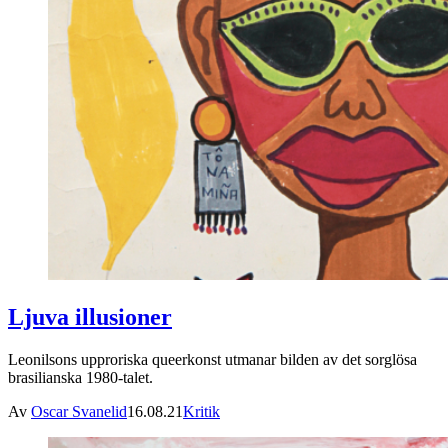
Ljuva illusioner
Leonilsons upproriska queerkonst utmanar bilden av det sorglösa
brasilianska 1980-talet.
Av
Oscar Svanelid
16.08.21
Kritik