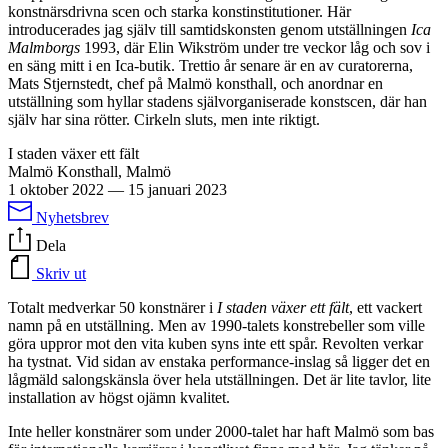
konstnärsdrivna scen och starka konstinstitutioner. Här
introducerades jag själv till samtidskonsten genom utställningen
Ica
Malmborgs
1993,
där Elin Wikström under tre veckor låg och sov i
en säng mitt i en Ica-butik. Trettio år senare är en av curatorerna,
Mats Stjernstedt, chef på Malmö konsthall, och anordnar en
utställning som hyllar stadens självorganiserade konstscen, där han
själv har sina rötter. Cirkeln sluts, men inte riktigt.
I staden växer ett fält
Malmö Konsthall, Malmö
1 oktober 2022
—
15 januari 2023
Nyhetsbrev
Dela
Skriv ut
Totalt medverkar 50 konstnärer i
I staden växer ett fält
, ett vackert
namn på en utställning. Men av 1990-talets konstrebeller som ville
göra uppror mot den vita kuben syns inte ett spår. Revolten verkar
ha tystnat. Vid sidan av enstaka performance-inslag så ligger det en
lågmäld salongskänsla över hela utställningen. Det är lite tavlor, lite
installation av högst ojämn kvalitet.
Inte heller konstnärer som under 2000-talet har haft Malmö som bas