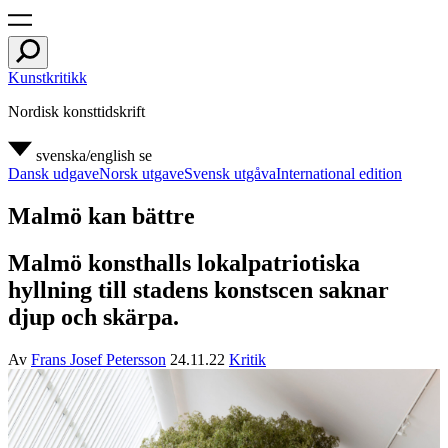
Kunstkritikk
Nordisk konsttidskrift
svenska/english
se
Dansk udgave
Norsk utgave
Svensk utgåva
International edition
Malmö kan bättre
Malmö konsthalls lokalpatriotiska
hyllning till stadens konstscen saknar
djup och skärpa.
Av
Frans Josef Petersson
24.11.22
Kritik