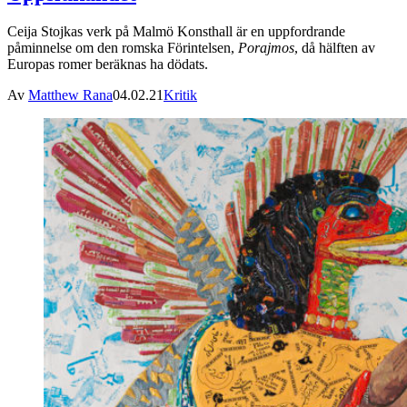
Ceija Stojkas verk på Malmö Konsthall är en uppfordrande
påminnelse om den romska Förintelsen,
Porajmos
, då hälften av
Europas romer beräknas ha dödats.
Av
Matthew Rana
04.02.21
Kritik