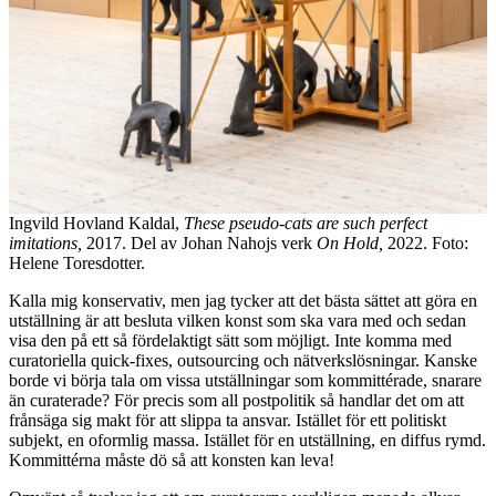
Ingvild Hovland Kaldal,
These pseudo-cats are such perfect
imitations,
2017. Del av Johan Nahojs verk
On Hold,
2022. Foto:
Helene Toresdotter.
Kalla mig konservativ, men jag tycker att det bästa sättet att göra en
utställning är att besluta vilken konst som ska vara med och sedan
visa den på ett så fördelaktigt sätt som möjligt. Inte komma med
curatoriella quick-fixes, outsourcing och nätverkslösningar. Kanske
borde vi börja tala om vissa utställningar som kommittérade, snarare
än curaterade? För precis som all postpolitik så handlar det om att
frånsäga sig makt för att slippa ta ansvar. Istället för ett politiskt
subjekt, en oformlig massa. Istället för en utställning, en diffus rymd.
Kommittérna måste dö så att konsten kan leva!