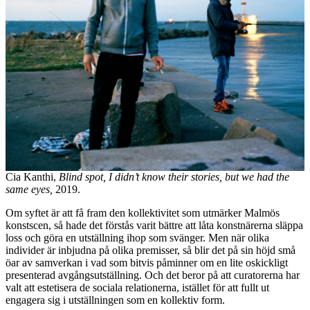
Cia Kanthi,
Blind spot, I didn’t know their stories, but we had the
same eyes,
2019.
Om syftet är att få fram den kollektivitet som utmärker Malmös
konstscen, så hade det förstås varit bättre att låta konstnärerna släppa
loss och göra en utställning ihop som svänger. Men när olika
individer är inbjudna på olika premisser, så blir det på sin höjd små
öar av samverkan i vad som bitvis påminner om en lite oskickligt
presenterad avgångsutställning. Och det beror på att curatorerna har
valt att estetisera de sociala relationerna, istället för att fullt ut
engagera sig i utställningen som en kollektiv form.