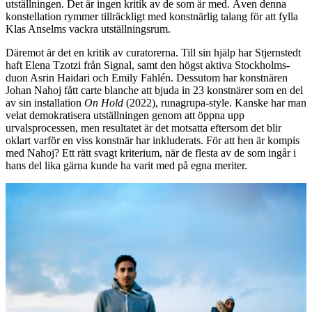
utställningen. Det är ingen kritik av de som är med. Även denna
konstellation rymmer tillräckligt med konstnärlig talang för att fylla
Klas Anselms vackra utställningsrum.
Däremot är det en kritik av curatorerna. Till sin hjälp har Stjernstedt
haft Elena Tzotzi från Signal, samt den högst aktiva Stockholms-
duon Asrin Haidari och Emily Fahlén. Dessutom har konstnären
Johan Nahoj fått carte blanche att bjuda in 23 konstnärer som en del
av sin installation
On Hold
(2022), runagrupa-style. Kanske har man
velat demokratisera utställningen genom att öppna upp
urvalsprocessen, men resultatet är det motsatta eftersom det blir
oklart varför en viss konstnär har inkluderats. För att hen är kompis
med Nahoj? Ett rätt svagt kriterium, när de flesta av de som ingår i
hans del lika gärna kunde ha varit med på egna meriter.