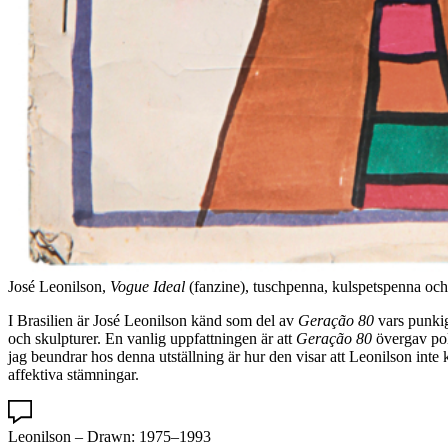
José Leonilson,
Vogue Ideal
(fanzine), tuschpenna, kulspetspenna och 
I Brasilien är José Leonilson känd som del av
Geração 80
vars punkig
och skulpturer. En vanlig uppfattningen är att
Geração 80
övergav poli
jag beundrar hos denna utställning är hur den visar att Leonilson inte 
affektiva stämningar.
Leonilson – Drawn: 1975–1993