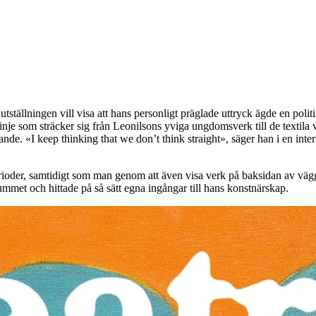
tällningen vill visa att hans personligt präglade uttryck ägde en politisk
je som sträcker sig från Leonilsons yviga ungdomsverk till de textila ve
nkande. «I keep thinking that we don’t think straight», säger han i en in
perioder, samtidigt som man genom att även visa verk på baksidan av väg
rummet och hittade på så sätt egna ingångar till hans konstnärskap.