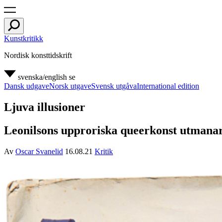
Kunstkritikk
Nordisk konsttidskrift
svenska/english
se
Dansk udgave
Norsk utgave
Svensk utgåva
International edition
Ljuva illusioner
Leonilsons upproriska queerkonst utmanar b
Av
Oscar Svanelid
16.08.21
Kritik