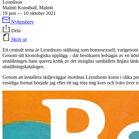
Leonilson
Malmö Konsthall, Malmö
19 juni
—
10 oktober 2021
Nyhetsbrev
Dela
Skriv ut
Ett centralt tema är Leonilsons ställning som homosexuell, varigenom uts
Genom sitt kronologiska upplägg – där besökaren ledsagas av en tidslin
utställningen hans queera kritik av det straighta samhällets linjära tä
utställningskatalogen.
Genom att installera skiljeväggar inordnas Leonilsons konst i olika 
ensidiga format började jag efter ett tag röra mig kors och tvärs över 