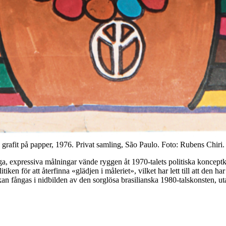
grafit på papper, 1976. Privat samling, São Paulo. Foto: Rubens Chiri.
a, expressiva målningar vände ryggen åt 1970-talets politiska koncept
tiken för att återfinna «glädjen i måleriet», vilket har lett till att de
kan fångas i nidbilden av den sorglösa brasilianska 1980-talskonsten, uta