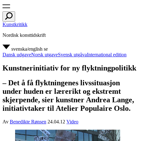
Kunstkritikk
Nordisk konsttidskrift
svenska/english
se
Dansk udgave
Norsk utgave
Svensk utgåva
International edition
Kunstnerinitiativ for ny flyktningpolitikk
– Det å få flyktningenes livssituasjon
under huden er lærerikt og ekstremt
skjerpende, sier kunstner Andrea Lange,
initiativtaker til Atelier Populaire Oslo.
Av
Benedikte Rønsen
24.04.12
Video