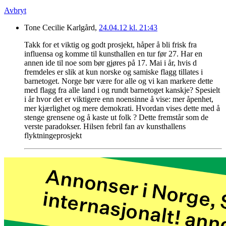
Avbryt
Tone Cecilie Karlgård,
24.04.12 kl. 21:43
Takk for et viktig og godt prosjekt, håper å bli frisk fra
influensa og komme til kunsthallen en tur før 27. Har en
annen ide til noe som bør gjøres på 17. Mai i år, hvis d
fremdeles er slik at kun norske og samiske flagg tillates i
barnetoget. Norge bør være for alle og vi kan markere dette
med flagg fra alle land i og rundt barnetoget kanskje? Spesielt
i år hvor det er viktigere enn noensinne å vise: mer åpenhet,
mer kjærlighet og mere demokrati. Hvordan vises dette med å
stenge grensene og å kaste ut folk ? Dette fremstår som de
verste paradokser. Hilsen febril fan av kunsthallens
flyktningeprosjekt