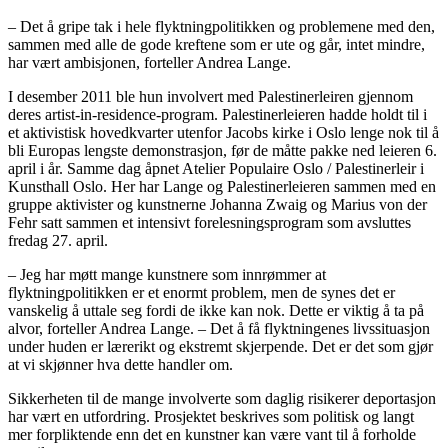
– Det å gripe tak i hele flyktningpolitikken og problemene med den,
sammen med alle de gode kreftene som er ute og går, intet mindre,
har vært ambisjonen, forteller Andrea Lange.
I desember 2011 ble hun involvert med Palestinerleiren gjennom
deres artist-in-residence-program. Palestinerleieren hadde holdt til i
et aktivistisk hovedkvarter utenfor Jacobs kirke i Oslo lenge nok til å
bli Europas lengste demonstrasjon, før de måtte pakke ned leieren 6.
april i år. Samme dag åpnet Atelier Populaire Oslo / Palestinerleir i
Kunsthall Oslo. Her har Lange og Palestinerleieren sammen med en
gruppe aktivister og kunstnerne Johanna Zwaig og Marius von der
Fehr satt sammen et intensivt forelesningsprogram som avsluttes
fredag 27. april.
– Jeg har møtt mange kunstnere som innrømmer at
flyktningpolitikken er et enormt problem, men de synes det er
vanskelig å uttale seg fordi de ikke kan nok. Dette er viktig å ta på
alvor, forteller Andrea Lange. – Det å få flyktningenes livssituasjon
under huden er lærerikt og ekstremt skjerpende. Det er det som gjør
at vi skjønner hva dette handler om.
Sikkerheten til de mange involverte som daglig risikerer deportasjon
har vært en utfordring. Prosjektet beskrives som politisk og langt
mer forpliktende enn det en kunstner kan være vant til å forholde