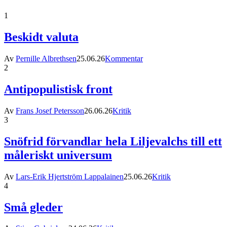
1
Beskidt valuta
Av
Pernille Albrethsen
25.06.26
Kommentar
2
Antipopulistisk front
Av
Frans Josef Petersson
26.06.26
Kritik
3
Snöfrid förvandlar hela Liljevalchs till ett
måleriskt universum
Av
Lars-Erik Hjertström Lappalainen
25.06.26
Kritik
4
Små gleder