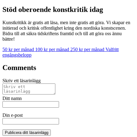
Stöd oberoende konstkritik idag
Kunstkritikk är gratis att läsa, men inte gratis att göra. Vi skapar en
initierad och kritisk offentlighet kring den nordiska konstscenen.
Bidra till att säkra tidskriftens framtid och till att göra oss ännu
bättre!
50 kr per månad
100 kr per månad
250 kr per månad
Valfritt
engångsbelopp
Comments
Skriv ett läsarinlägg
Ditt namn
Din e-post
Publicera ditt läsarinlägg