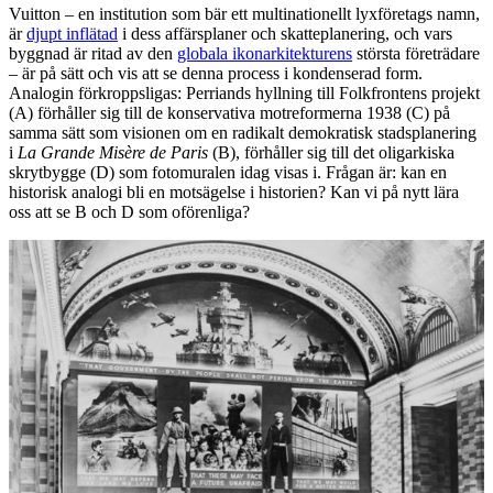
Vuitton – en institution som bär ett multinationellt lyxföretags namn,
är
djupt inflätad
i dess affärsplaner och skatteplanering, och vars
byggnad är ritad av den
globala ikonarkitekturens
största företrädare
– är på sätt och vis att se denna process i kondenserad form.
Analogin förkroppsligas: Perriands hyllning till Folkfrontens projekt
(A) förhåller sig till de konservativa motreformerna 1938 (C) på
samma sätt som visionen om en radikalt demokratisk stadsplanering
i
La Grande Misère de Paris
(B), förhåller sig till det oligarkiska
skrytbygge (D) som fotomuralen idag visas i. Frågan är: kan en
historisk analogi bli en motsägelse i historien? Kan vi på nytt lära
oss att se B och D som oförenliga?