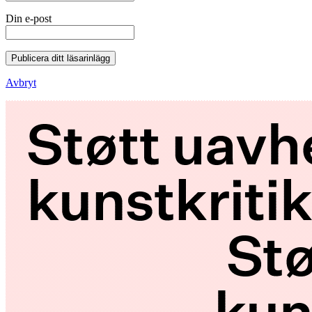
Din e-post
Publicera ditt läsarinlägg
Avbryt