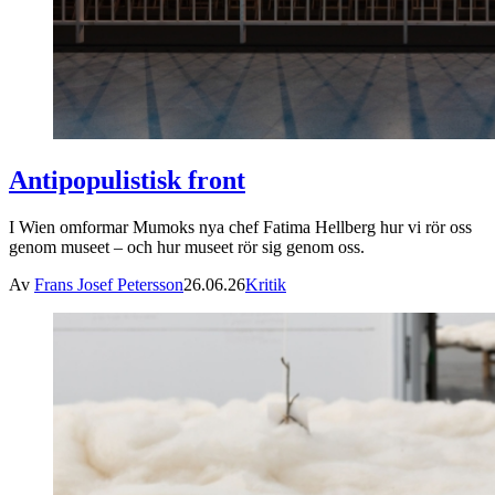
Antipopulistisk front
I Wien omformar Mumoks nya chef Fatima Hellberg hur vi rör oss
genom museet – och hur museet rör sig genom oss.
Av
Frans Josef Petersson
26.06.26
Kritik