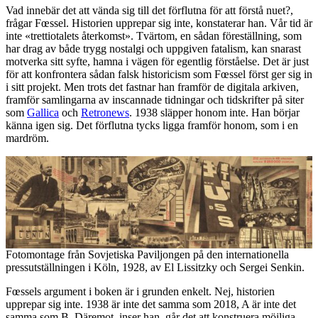
Vad innebär det att vända sig till det förflutna för att förstå nuet?,
frågar Fœssel. Historien upprepar sig inte, konstaterar han. Vår tid är
inte «trettiotalets återkomst». Tvärtom, en sådan föreställning, som
har drag av både trygg nostalgi och uppgiven fatalism, kan snarast
motverka sitt syfte, hamna i vägen för egentlig förståelse. Det är just
för att konfrontera sådan falsk historicism som Fœssel först ger sig in
i sitt projekt. Men trots det fastnar han framför de digitala arkiven,
framför samlingarna av inscannade tidningar och tidskrifter på siter
som
Gallica
och
Retronews
. 1938 släpper honom inte. Han börjar
känna igen sig. Det förflutna tycks ligga framför honom, som i en
mardröm.
Fotomontage från Sovjetiska Paviljongen på den internationella
pressutställningen i Köln, 1928, av El Lissitzky och Sergei Senkin.
Fœssels argument i boken är i grunden enkelt. Nej, historien
upprepar sig inte. 1938 är inte det samma som 2018, A är inte det
samma som B. Däremot, inser han, går det att konstruera möjliga