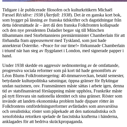
Tidigare i år publicerade filosofen och kulturkritikern Michaël
Fœssel
Récidive: 1938
(
Återfall: 1938
). Det är en ganska kort bok,
som bygger på läsning av franska tidskrifter och dagstidningar från
detta ödesmättade år – året då den franska Folkfronten kollapsade
och den nye presidenten Daladier begav sig till München
tillsammans med Storbritanniens premiärminister Chamberlain för att
förhandla fram
appeasement
med Tyskland, som just hade
annekterat Österrike. «Peace for our time!» förkunnade Chamberlain
i triumf när han steg av flygplanet i London, med signerade papper i
hand.
Under 1938 skedde en aggressiv nedmontering av de omfattande,
progressiva sociala reformer som på kort tid hade genomförts av
Léon Blums Folkfrontsregering: 40-timmarsveckan, betald semester,
betydande kulturpolitiska satsningar, öppna gränser för flyktingar
undan nazismen, osv. Fransmännen måste sättas i arbete igen, denna
tid av statsfinansierad förslappning måste upphöra, Frankrike måste
på nytt försvara sin nationella identitet och sina gränser. Röster som
invände att landets ekonomiska problem hade djupare rötter än
Folkfrontens omfördelningsreformer avfärdades som ansvarslösa
och orealistiska; röster som påpekade att den nationalistiska och
xenofobiska retoriken spelade de fascistiska krafterna i händerna,
anklagades för att bedriva skräckpropaganda.