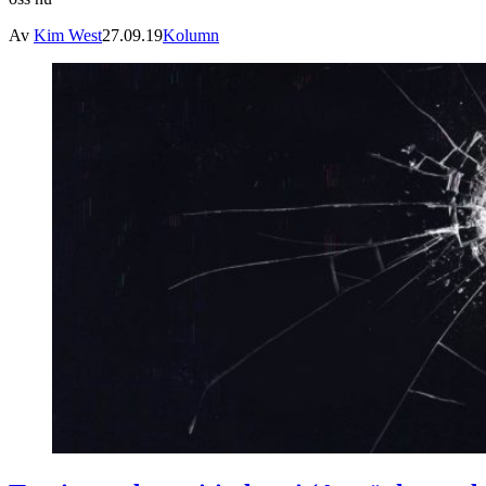
Av
Kim West
27.09.19
Kolumn