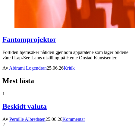
Fantomprojektor
Fortiden hjemsøker nåtiden gjennom apparatene som lager bildene
våre i Lap-See Lams utstilling på Henie Onstad Kunstsenter.
Av
Abirami Logendran
25.06.26
Kritik
Mest lästa
1
Beskidt valuta
Av
Pernille Albrethsen
25.06.26
Kommentar
2