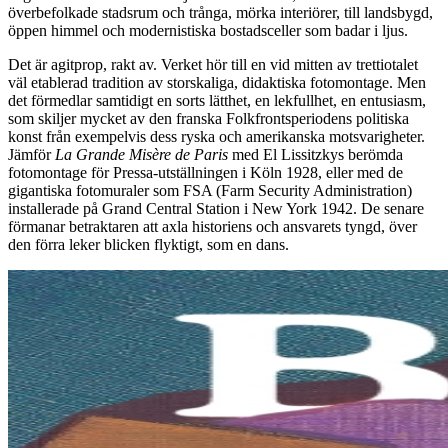
överbefolkade stadsrum och trånga, mörka interiörer, till landsbygd,
öppen himmel och modernistiska bostadsceller som badar i ljus.
Det är agitprop, rakt av. Verket hör till en vid mitten av trettiotalet
väl etablerad tradition av storskaliga, didaktiska fotomontage. Men
det förmedlar samtidigt en sorts lätthet, en lekfullhet, en entusiasm,
som skiljer mycket av den franska Folkfrontsperiodens politiska
konst från exempelvis dess ryska och amerikanska motsvarigheter.
Jämför
La Grande Misère de Paris
med El Lissitzkys berömda
fotomontage för Pressa-utställningen i Köln 1928, eller med de
gigantiska fotomuraler som FSA (Farm Security Administration)
installerade på Grand Central Station i New York 1942. De senare
förmanar betraktaren att axla historiens och ansvarets tyngd, över
den förra leker blicken flyktigt, som en dans.