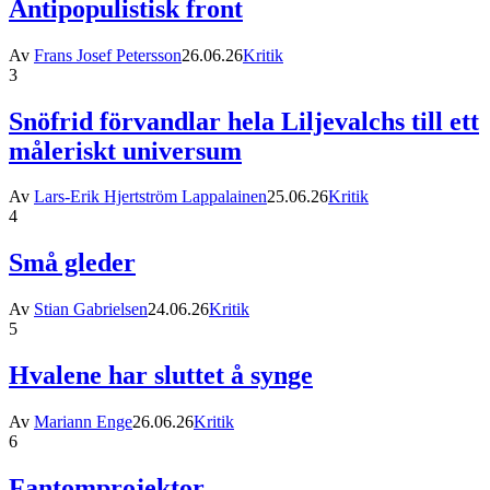
Antipopulistisk front
Av
Frans Josef Petersson
26.06.26
Kritik
3
Snöfrid förvandlar hela Liljevalchs till ett
måleriskt universum
Av
Lars-Erik Hjertström Lappalainen
25.06.26
Kritik
4
Små gleder
Av
Stian Gabrielsen
24.06.26
Kritik
5
Hvalene har sluttet å synge
Av
Mariann Enge
26.06.26
Kritik
6
Fantomprojektor