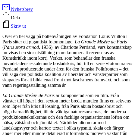
Nyhetsbrev
Dela
Skriv ut
Över en hel vägg på bottenvåningen av Fondation Louis Vuitton i
Paris sitter ett gigantiskt fotomontage,
La Grande Misère de Paris
(
Paris stora armod
, 1936), av Charlotte Perriand, vars konstnärskap
nu visas i en stor utställning (som kommer att recenseras av
Kunstkritikk inom kort). Verket, som behandlar den franska
huvudstadens eskalerande bostadskris, hör till en serie «fotomuraler»
Perriand producerade under åren för den franska Folkfronten – det
vill säga den politiska koalition av liberaler och vänsterpartier som
skapades för att bilda enad front mot fascismens framväxt, och som
vann regeringsställning samma år.
La Grande Misère de Paris
är komponerad som en film. Från
vänster till höger i den sexton meter breda muralen finns en sekvens
som löper från kris till lösning, från Paris akuta bostadsbrist och
höga barnadödlighet, till de väldiga naturresursernas, de moderna
produktionsteknikernas och den fackliga organisationens löften om
hälsa, välstånd och jämlikhet. Närbilder alternerar med
landskapsvyer och kartor; texter i olika typsnitt, skala och färger
anger mer eller mindre detaljerad information; motiven växlar från