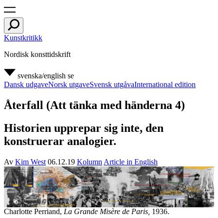
Kunstkritikk
Nordisk konsttidskrift
svenska/english
se
Dansk udgave
Norsk utgave
Svensk utgåva
International edition
Återfall (Att tänka med händerna 4)
Historien upprepar sig inte, den
konstruerar analogier.
Av
Kim West
06.12.19
Kolumn
Article in English
Charlotte Perriand,
La Grande Misère de Paris,
1936.