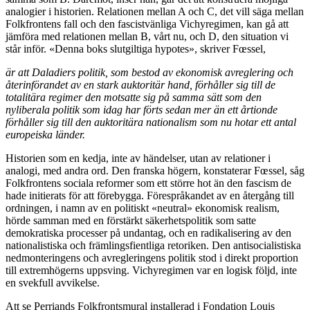
analogier i historien. Relationen mellan A och C, det vill säga mellan
Folkfrontens fall och den fascistvänliga Vichyregimen, kan gå att
jämföra med relationen mellan B, vårt nu, och D, den situation vi
står inför. «Denna boks slutgiltiga hypotes», skriver Fœssel,
är att Daladiers politik, som bestod av ekonomisk avreglering och
återinförandet av en stark auktoritär hand, förhåller sig till de
totalitära regimer den motsatte sig på samma sätt som den
nyliberala politik som idag har förts sedan mer än ett årtionde
förhåller sig till den auktoritära nationalism som nu hotar ett antal
europeiska länder.
Historien som en kedja, inte av händelser, utan av relationer i
analogi, med andra ord. Den franska högern, konstaterar Fœssel, såg
Folkfrontens sociala reformer som ett större hot än den fascism de
hade initierats för att förebygga. Förespråkandet av en återgång till
ordningen, i namn av en politiskt «neutral» ekonomisk realism,
hörde samman med en förstärkt säkerhetspolitik som satte
demokratiska processer på undantag, och en radikalisering av den
nationalistiska och främlingsfientliga retoriken. Den antisocialistiska
nedmonteringens och avregleringens politik stod i direkt proportion
till extremhögerns uppsving. Vichyregimen var en logisk följd, inte
en svekfull avvikelse.
Att se Perriands Folkfrontsmural installerad i Fondation Louis