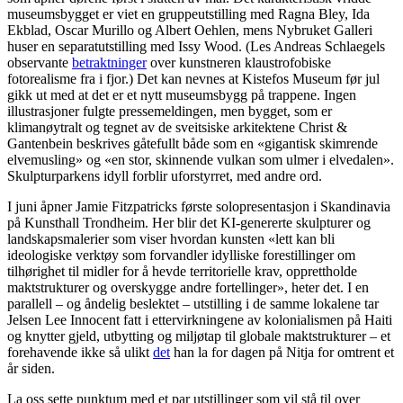
museumsbygget er viet en gruppeutstilling med Ragna Bley, Ida
Ekblad, Oscar Murillo og Albert Oehlen, mens Nybruket Galleri
huser en separatutstilling med Issy Wood. (Les Andreas Schlaegels
observante
betraktninger
over kunstneren klaustrofobiske
fotorealisme fra i fjor.) Det kan nevnes at Kistefos Museum før jul
gikk ut med at det er et nytt museumsbygg på trappene. Ingen
illustrasjoner fulgte pressemeldingen, men bygget, som er
klimanøytralt og tegnet av de sveitsiske arkitektene Christ &
Gantenbein beskrives gåtefullt både som en «gigantisk skimrende
elvemusling» og «en stor, skinnende vulkan som ulmer i elvedalen».
Skulpturparkens idyll forblir uforstyrret, med andre ord.
I juni åpner Jamie Fitzpatricks første solopresentasjon i Skandinavia
på Kunsthall Trondheim. Her blir det KI-genererte skulpturer og
landskapsmalerier som viser hvordan kunsten «lett kan bli
ideologiske verktøy som forvandler idylliske forestillinger om
tilhørighet til midler for å hevde territorielle krav, opprettholde
maktstrukturer og overskygge andre fortellinger», heter det. I en
parallell – og åndelig beslektet – utstilling i de samme lokalene tar
Jelsen Lee Innocent fatt i ettervirkningene av kolonialismen på Haiti
og knytter gjeld, utbytting og miljøtap til globale maktstrukturer – et
forehavende ikke så ulikt
det
han la for dagen på Nitja for omtrent et
år siden.
La oss sette punktum med et par utstillinger som vil stå til over