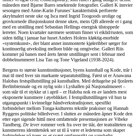
måneden med Bjarne Bares smektende fotografier. Galleri K innvier
sesongen med Anne-Karin Furunes’ karakteristisk perforerte
akrylmaleri neste uke og Isca med Ingrid Toogoods urolige og
grovkornede illusjonskunst denne uken, mens QB allerede er i gang
med en utstilling med Sebastian Hellings energisk tilstoppede
lerreter. Noen kvartaler nærmere sentrum finner vi eiklid/rusten, som
siden tidlig i januar har huset Anders Holens kløktig-morbide
«systemkunst», der blant annet innmonterte kjøleribber sørger for
kontinuerlig utveksling mellom bilde og omgivelse. Galleri Riis
kommer på banen med årets første utstillinger sent i februar med
dobbelnummeret Lisa Tan og Tone Vigeland (1938-2024).
Bergens to største kunstinstitusjoner, byens kunsthall og Kode, trår i
mai til med hver sin markante separatutstilling. Først ut er Anawana
Halobas festspillutstilling på kunsthallen. Med deltagelse på fjorårets
Berlinbiennale og en nylig solo i Lyshallen på Nasjonalmuseet –
som står til et stykke ut i april – er Haloba nok en av landets mest
eksponerte kunstnere i øyeblikket. I festspillutstillingen vil hun ta
utgangspunkt i kvinnelige håndverkstradisjoner, spesifikt
forbindelser mellom Tonga-kulturens tekstile praksiser og Hannah
Ryggens politiske billedvever. I slutten av måneden åpner Kode den
etter eget sigende hittil mest omfattende presentasjonen av Vibeke
Tandberg.
De lever
rommer verk fra over tre tiår, der teatraliteten og
kunstnerens identitetslek ser ut til å være et ledetema som skaper
forbindelser på tvers av et svært omfangsrikt og vanskelig