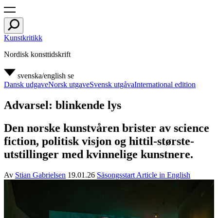
Kunstkritikk
Nordisk konsttidskrift
svenska/english
se
Dansk udgave
Norsk utgave
Svensk utgåva
International edition
Advarsel: blinkende lys
Den norske kunstvåren brister av science
fiction, politisk visjon og hittil-største-
utstillinger med kvinnelige kunstnere.
Av
Stian Gabrielsen
19.01.26
Säsongsstart
Article in English