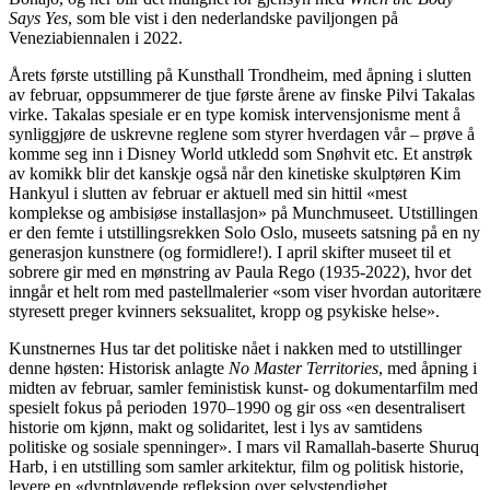
Says Yes
, som ble vist i den nederlandske paviljongen på
Veneziabiennalen i 2022.
Årets første utstilling på Kunsthall Trondheim, med åpning i slutten
av februar, oppsummerer de tjue første årene av finske Pilvi Takalas
virke. Takalas spesiale er en type komisk intervensjonisme ment å
synliggjøre de uskrevne reglene som styrer hverdagen vår – prøve å
komme seg inn i Disney World utkledd som Snøhvit etc. Et anstrøk
av komikk blir det kanskje også når den kinetiske skulptøren Kim
Hankyul i slutten av februar er aktuell med sin hittil «mest
komplekse og ambisiøse installasjon» på Munchmuseet. Utstillingen
er den femte i utstillingsrekken Solo Oslo, museets satsning på en ny
generasjon kunstnere (og formidlere!). I april skifter museet til et
sobrere gir med en mønstring av Paula Rego (1935-2022), hvor det
inngår et helt rom med pastellmalerier «som viser hvordan autoritære
styresett preger kvinners seksualitet, kropp og psykiske helse».
Kunstnernes Hus tar det politiske nået i nakken med to utstillinger
denne høsten: Historisk anlagte
No Master Territories
, med åpning i
midten av februar, samler feministisk kunst- og dokumentarfilm med
spesielt fokus på perioden 1970–1990 og gir oss «en desentralisert
historie om kjønn, makt og solidaritet, lest i lys av samtidens
politiske og sosiale spenninger». I mars vil Ramallah-baserte Shuruq
Harb, i en utstilling som samler arkitektur, film og politisk historie,
levere en «dyptpløyende refleksjon over selvstendighet,