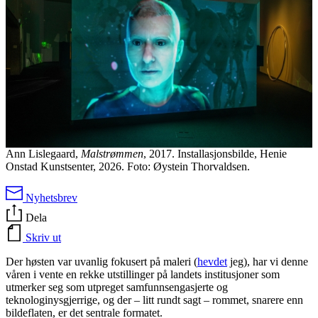
Ann Lislegaard,
Malstrømmen
, 2017. Installasjonsbilde, Henie
Onstad Kunstsenter, 2026. Foto: Øystein Thorvaldsen.
Nyhetsbrev
Dela
Skriv ut
Der høsten var uvanlig fokusert på maleri (
hevdet
jeg), har vi denne
våren i vente en rekke utstillinger på landets institusjoner som
utmerker seg som utpreget samfunnsengasjerte og
teknologinysgjerrige, og der – litt rundt sagt – rommet, snarere enn
bildeflaten, er det sentrale formatet.