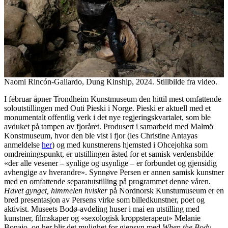
Naomi Rincón-Gallardo, Dung Kinship, 2024. Stillbilde fra video.
I februar åpner Trondheim Kunstmuseum den hittil mest omfattende
soloutstillingen med Outi Pieski i Norge. Pieski er aktuell med et
monumentalt offentlig verk i det nye regjeringskvartalet, som ble
avduket på tampen av fjoråret. Produsert i samarbeid med Malmö
Konstmuseum, hvor den ble vist i fjor (les Christine Antayas
anmeldelse
her
) og med kunstnerens hjemsted i Ohcejohka som
omdreiningspunkt, er utstillingen åsted for et samisk verdensbilde
«der alle vesener – synlige og usynlige – er forbundet og gjensidig
avhengige av hverandre». Synnøve Persen er annen samisk kunstner
med en omfattende separatutstilling på programmet denne våren.
Havet gynget, himmelen hvisker
på Nordnorsk Kunstumuseum er en
bred presentasjon av Persens virke som billedkunstner, poet og
aktivist. Museets Bodø-avdeling huser i mai en utstilling med
kunstner, filmskaper og «sexologisk kroppsterapeut» Melanie
Bonajo, og her blir det mulighet for gjensyn med
When the Body