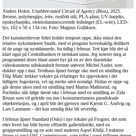
Anders Holen,
Unabbreviated Circuit of Agency (Bios)
, 2025.
Bronse, polymergips, leire, rustfritt stål, PLA-plast, UV-harpiks,
epoksyharpiks, elektroluminescerende ledninger (EL-wire), LED-
lys, 102 x 56 x 134 cm. Foto: Magnus Gulliksen.
Det kunstnerdrevne feltet holder tempoet oppe, ikke minst den
relative nykommeren Snails, med et program hovedsaklig dedikert
til de unge og nyutdannede, fra tidlig i februar. Tett kjør blir det så
klart også på Centralbanken et steinkast unna. Jeg noterer meg at
programmet deres blant annet byr på en av den diaristiske
videokunstens udiskutabelt fremste utøvere Michel Auder, som
dukker opp i mai. Tenthaus åpnet forrige uke med en utstilling der
Filip Matić trekker veksler på erfaringer fra oppveksten i det
tidligere Jugoslavia, vel og merke
uten
nostalgi. Hulias er oppe og
går denne uken med en utstilling med Marius Mathisrud, og
Pachinko slår følge første uke i februar med en utstilling av Zida
Bruun som vil geleide oss inn i konsumerismens paradoksale
objektrelasjon, og i april blir det gjensyn med Kjersti G. Andvig og
Lars Laumann – det kan umulig ikke bli severdig.
I februar åpner Standard (Oslo) i nye lokaler på Frogner, det som
etter hvert har blitt byens offisielle galleridistrikt, med en
gruppeutstilling og en solo med maleren Aqeel Khilji. I traktene
finner vi også OSL Contemporary, som rullet i gang tidligere denne