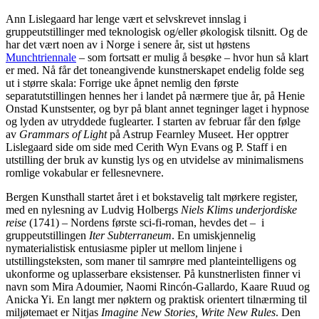
Ann Lislegaard har lenge vært et selvskrevet innslag i
gruppeutstillinger med teknologisk og/eller økologisk tilsnitt. Og de
har det vært noen av i Norge i senere år, sist ut høstens
Munchtriennale
– som fortsatt er mulig å besøke – hvor hun så klart
er med. Nå får det toneangivende kunstnerskapet endelig folde seg
ut i større skala: Forrige uke åpnet nemlig den første
separatutstillingen hennes her i landet på nærmere tjue år, på Henie
Onstad Kunstsenter, og byr på blant annet tegninger laget i hypnose
og lyden av utryddede fuglearter. I starten av februar får den følge
av
Grammars of Light
på Astrup Fearnley Museet. Her opptrer
Lislegaard side om side med Cerith Wyn Evans og P. Staff i en
utstilling der bruk av kunstig lys og en utvidelse av minimalismens
romlige vokabular er fellesnevnere.
Bergen Kunsthall startet året i et bokstavelig talt mørkere register,
med en nylesning av Ludvig Holbergs
Niels Klims underjordiske
reise
(1741) – Nordens første sci-fi-roman, hevdes det – i
gruppeutstillingen
Iter Subterraneum
. En umiskjennelig
nymaterialistisk entusiasme pipler ut mellom linjene i
utstillingsteksten, som maner til samrøre med planteintelligens og
ukonforme og uplasserbare eksistenser. På kunstnerlisten finner vi
navn som Mira Adoumier, Naomi Rincón-Gallardo, Kaare Ruud og
Anicka Yi. En langt mer nøktern og praktisk orientert tilnærming til
miljøtemaet er Nitjas
Imagine New Stories, Write New Rules
. Den