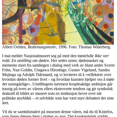
Albert Oehlen,
Bedienungsmotiv
, 1996. Foto: Thomas Widerberg.
I mai melder Nasjonalmuseet seg på med den trøstefulle
Ikke vær
redd. En utstilling om døden
. Her settes urner, dødsmasker og
memento mori fra samlingen i dialog med verk av blant andre Sverre
Fehn, Nan Goldin, Utagawa Hiroshige, Gustav Vigeland, Sandra
Mujinga og Adolph Tidemand, og vi inviteres til å «reflektere over
hvordan døden former livet – og hvordan kunsten hjelper oss å møte
det uunngåelige». Utstillingens nærmest hospitsaktige ambisjon går
trassig på tvers av vårens ellers ekstroverte tendens og gir symbolsk
drakraft til bildet av museet som en institusjon hevet over sitt
politiske øyeblikk – et selvbilde som har vært mye debattert det siste
året.
Vil du se samtidsmaleri på museum denne våren, må du til Kistefos,
som åpner dørene først i slutten av mai. Det karakteristisk vridde