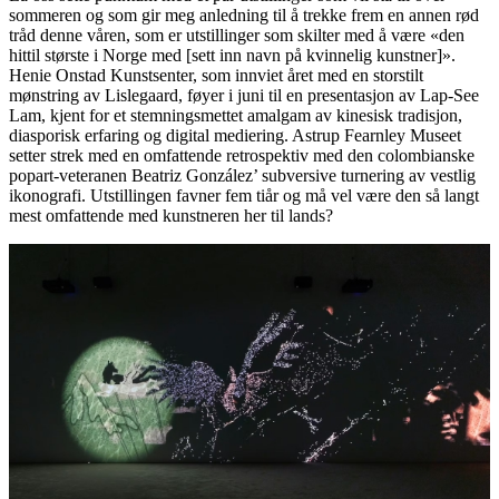
sommeren og som gir meg anledning til å trekke frem en annen rød
tråd denne våren, som er utstillinger som skilter med å være «den
hittil største i Norge med [sett inn navn på kvinnelig kunstner]».
Henie Onstad Kunstsenter, som innviet året med en storstilt
mønstring av Lislegaard, føyer i juni til en presentasjon av Lap-See
Lam, kjent for et stemningsmettet amalgam av kinesisk tradisjon,
diasporisk erfaring og digital mediering. Astrup Fearnley Museet
setter strek med en omfattende retrospektiv med den colombianske
popart-veteranen Beatriz González’ subversive turnering av vestlig
ikonografi. Utstillingen favner fem tiår og må vel være den så langt
mest omfattende med kunstneren her til lands?