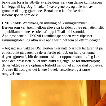
bakgrunn for å ha utbytte av arbeidene, selv om denne kunnskapen
kan legge til lag. Jeg forsøker å være generøs, og dele noe av
grunnen til at jeg gjøre noe. Betrakteren kan bruke den
informasjonen som de vil.
I 2013 hadde Wanthiang en utstilling på Visningsrommet USF i
Bergen som var åpen mellom elleve på kvelden og tre på natten, slik
at publikum kunne se solen stå opp i Thailand i sanntid.
Åpningstidene til UKS vil i utstillingsperioden være tilpasset
skumringstiden, og altså ikke åpne før rundt fem på ettermiddagen.
– Jeg satt selv vakt på USF nesten hver natt. Når folk tar turen ut på
et tidspunkt på dagen da de er ferdig på jobb og har gjort unna
dagens gjøremål, blir de automatisk mer oppmerksomme. Jeg lærte
noe i den prosessen. Vi er ikke alltid tilgjengelige for informasjon;
det er viktig å sikre optimale forhold når du vil at noe skal oppleves.
Å være litt trøtt gjør det lettere å dvele, assosiere og å sanse
omgivelsene.