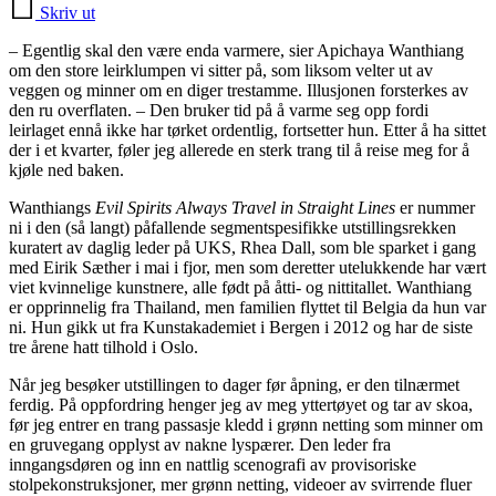
Skriv ut
– Egentlig skal den være enda varmere, sier Apichaya Wanthiang
om den store leirklumpen vi sitter på, som liksom velter ut av
veggen og minner om en diger trestamme. Illusjonen forsterkes av
den ru overflaten. – Den bruker tid på å varme seg opp fordi
leirlaget ennå ikke har tørket ordentlig, fortsetter hun. Etter å ha sittet
der i et kvarter, føler jeg allerede en sterk trang til å reise meg for å
kjøle ned baken.
Wanthiangs
Evil Spirits Always Travel in Straight Lines
er nummer
ni i den (så langt) påfallende segmentspesifikke utstillingsrekken
kuratert av daglig leder på UKS, Rhea Dall, som ble sparket i gang
med Eirik Sæther i mai i fjor, men som deretter utelukkende har vært
viet kvinnelige kunstnere, alle født på åtti- og nittitallet. Wanthiang
er opprinnelig fra Thailand, men familien flyttet til Belgia da hun var
ni. Hun gikk ut fra Kunstakademiet i Bergen i 2012 og har de siste
tre årene hatt tilhold i Oslo.
Når jeg besøker utstillingen to dager før åpning, er den tilnærmet
ferdig. På oppfordring henger jeg av meg yttertøyet og tar av skoa,
før jeg entrer en trang passasje kledd i grønn netting som minner om
en gruvegang opplyst av nakne lyspærer. Den leder fra
inngangsdøren og inn en nattlig scenografi av provisoriske
stolpekonstruksjoner, mer grønn netting, videoer av svirrende fluer