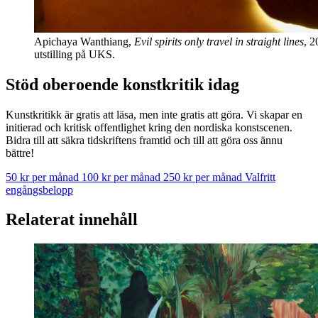
Apichaya Wanthiang,
Evil spirits only travel in straight lines
, 2
utstilling på UKS.
Stöd oberoende konstkritik idag
Kunstkritikk är gratis att läsa, men inte gratis att göra. Vi skapar en
initierad och kritisk offentlighet kring den nordiska konstscenen.
Bidra till att säkra tidskriftens framtid och till att göra oss ännu
bättre!
50 kr per månad
100 kr per månad
250 kr per månad
Valfritt
engångsbelopp
Relaterat innehåll