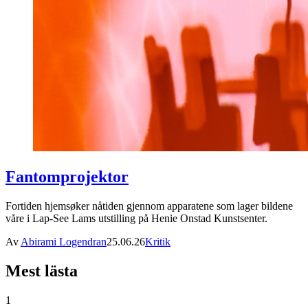
Fantomprojektor
Fortiden hjemsøker nåtiden gjennom apparatene som lager bildene
våre i Lap-See Lams utstilling på Henie Onstad Kunstsenter.
Av
Abirami Logendran
25.06.26
Kritik
Mest lästa
1