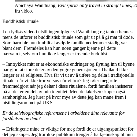
Apichaya Wanthiang,
Evil spirits only travel in straight lines
, 2
fra video.
Buddhistisk rituale
I en lydløs video i utstillingen følger vi Wanthiang og tanten hennes
mens de utfører et buddhistisk rituale som går ut på å gi mat til døde.
Som barn ble hun innbilt at avdøde familiemedlemmer stadig var
blant dem. Fremdeles kan hun noen ganger kjenne på dette
nærværet, selv om hun ikke lenger er troende buddhist.
– Inntrykket mitt er at økonomiske endringer og flytting inn til byene
har gjort at store deler av den yngre generasjonen i Thailand ikke
lenger er så religiøse. Hva får vi ut av å utføre og delta i tradisjonelle
ritualer når vi ikke tror versus når vi tror? Jeg føler meg ofte
fremmedgjort når jeg deltar i disse ritualene, fordi familien insisterer
på at det er en del av min identitet. Men deltakelsen skaper også
samhørighet. Jeg lurer på hvor mye av dette jeg kan mane frem i
utstillingsrommet på UKS.
Er de selvbiografiske referansene i arbeidene dine relevante for
forståelsen av dem?
– Erfaringene mine er viktige for meg fordi de er utgangspunktet for
det jeg skaper. Jeg tror ikke publikum trenger å ha kjennskap til min