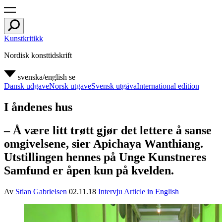
Kunstkritikk
Nordisk konsttidskrift
svenska/english
se
Dansk udgave
Norsk utgave
Svensk utgåva
International edition
I åndenes hus
– Å være litt trøtt gjør det lettere å sanse
omgivelsene, sier Apichaya Wanthiang.
Utstillingen hennes på Unge Kunstneres
Samfund er åpen kun på kvelden.
Av
Stian Gabrielsen
02.11.18
Intervju
Article in English