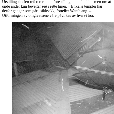
Utstillingstittelen refererer til en forestilling innen buddhismen om at
onde ånder kun beveger seg i rette linjer. – Enkelte templer har
derfor ganger som går i sikksakk, forteller Wanthiang. –
Utformingen av omgivelsene våre påvirkes av hva vi tror.