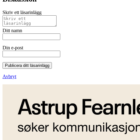
Skriv ett läsarinlägg
Ditt namn
Din e-post
Publicera ditt läsarinlägg
Avbryt