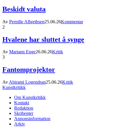
Beskidt valuta
Av
Pernille Albrethsen
25.06.26
Kommentar
2
Hvalene har sluttet å synge
Av
Mariann Enge
26.06.26
Kritik
3
Fantomprojektor
Av
Abirami Logendran
25.06.26
Kritik
Kunstkritikk
Om Kunstkritikk
Kontakt
Redaktion
Skribenter
Annonsinformation
Arkiv