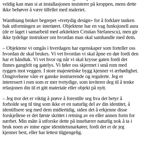
veldig kan man si at installasjonen insisterer på kroppen, mens dette
ikke behøver å være tilfellet med maleriet.
Wanthiang bruker begrepet «tvetydig design» for å forklare tanken
bak utformingen av interiøret. Objektene har en vag funksjonell aura
(de er laget i samarbeid med arkitekten Cristian Stefanescu), men gir
ikke tydelige instrukser om hvordan man skal samhandle med dem.
– Objektene vi omgås i hverdagen har egenskaper som forteller oss
hvordan de skal brukes. Vi vet hvordan vi skal åpne en dør fordi den
har et håndtak. Vi vet hvor og når vi skal krysse gaten fordi det
finnes gangfelt og gatelys. Vi føler oss skjermet i små rom med
ryggen mot veggen. I store majestetiske bygg kjenner vi ærbødighet.
Omgivelsene våre er ganske instruerende og regulerte. Jeg er
interessert i rom som er mer tvetydige, som inviterer deg til å tenke
relasjonen din til et gitt materiale eller objekt på nytt.
– Jeg tror det er viktig å prøve å forestille seg hva det betyr å
forholde seg til ting som ikke er en naturlig del av din identitet, å
identifisere seg med dem midlertidig, siden det å erkjenne disse
forskjellene er det første skrittet i retning av en eller annen form for
nærhet. Min måte å utforske dette på innebærer naturlig nok å ta i
bruk noen av mine egne identitetsmarkører, fordi det er de jeg
kjenner best, eller har lettest tilgjengelig.