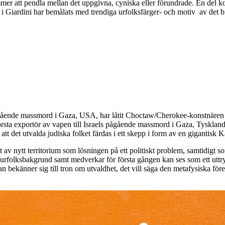
mer att pendla mellan det uppgivna, cyniska eller förundrade. En del 
n i Giardini har bemålats med trendiga urfolksfärger- och motiv av det 
 pågående massmord i Gaza, USA, har låtit Choctaw/Cherokee-konstnären J
rsta exportör av vapen till Israels pågående massmord i Gaza, Tyskland,
tt det utvalda judiska folket färdas i ett skepp i form av en gigantisk
 av nytt territorium som lösningen på ett politiskt problem, samtidigt
r urfolksbakgrund samt medverkar för första gången kan ses som ett uttr
an bekänner sig till tron om utvaldhet, det vill säga den metafysiska före