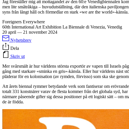
Jag föreställer mig att mottagandet av den 60:e Venedigbiennalen kom
men lite småtråkiga – huvudutställning, där den italienska paviljonge
syns från långt håll och förmedlar en stark «we are the world»-känsla.
Foreigners Everywhere
60th International Art Exhibition La Biennale di Venezia, Venedig
20 april
—
21 november 2024
Nyhetsbrev
Dela
Skriv ut
Mer svårsmält är hur världens största exportör av vapen till Israels
gång med starkare «sminka en gris»-känsla. Eller hur världens näst stö
pläderar för en kolonisation (av rymden, förvisso) som ska ske genom a
Att årets biennal rymmer betydande verk som fantiserar om erövrandet
totalt 331 konstnärer varav de flesta kommer från det globala syd, ha
närmare påseende gifter sig dessa positioner på ett logiskt sätt – om m
de är födda.