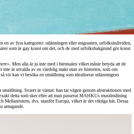
en av fyra kategorier: utlänningen eller migranten, urfolksindividen,
stnärer som är gay konst om det, och de med urfolksbakgrund gör konst
here
». Men alla är ju inte med i biennalen vilket måste betyda att de
es
inte är utvalda av en värdslig makt utan av historien, som om
 så vis kan vi besöka en utställning som idealiserar utlänningens
sin utställning. Svaret är väntat: han tar vägen genom abstraktionen med
är exakt detta som sker efter att man passerat MAHKUs muralmålning
h Mellanöstern, dvs. utanför Europa, vilket är det viktiga här. Dessa
skt antagande.