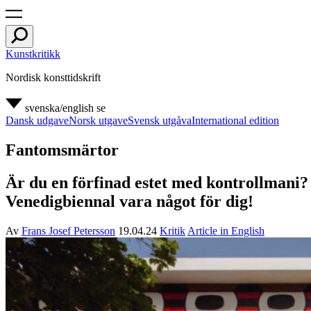
Kunstkritikk
Nordisk konsttidskrift
svenska/english
se
Dansk udgave
Norsk utgave
Svensk utgåva
International edition
Fantomsmärtor
Är du en förfinad estet med kontrollmani? 
Venedigbiennal vara något för dig!
Av
Frans Josef Petersson
19.04.24
Kritik
Article in English