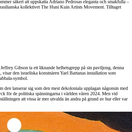
kommer säkert att uppskatta Adriano Pedrosas eleganta och smakfulla –
brasilianska kollektivet The Huni Kuin Artists Movement. Tilltaget
effrey Gibson ta ett liknande helhetsgrepp på sin paviljong, denna
 visar den israeliska konstnären Yael Bartanas installation som
 Kabbala-symbol.
 som den lanserar sig som den mest dekoloniala upplagan någonsin med
yck för de politiska spänningarna i världen våren 2024. Men vid
ställningen att vissa är mer utvalda än andra på grund av hur eller var