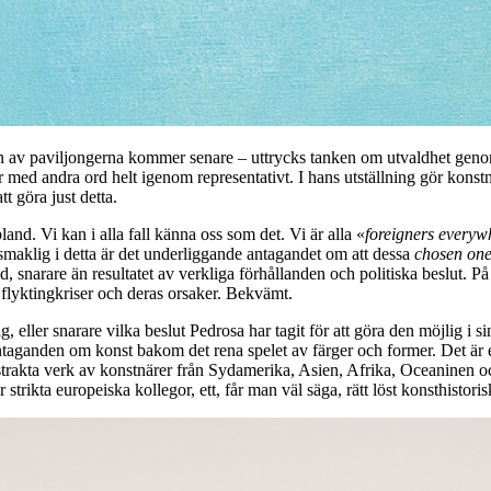
n av paviljongerna kommer senare – uttrycks tanken om utvaldhet genom 
är med andra ord helt igenom representativt. I hans utställning gör kon
t göra just detta.
land. Vi kan i alla fall känna oss som det. Vi är alla «
foreigners everyw
osmaklig i detta är det underliggande antagandet om att dessa
chosen on
d, snarare än resultatet av verkliga förhållanden och politiska beslut. På
 flyktingkriser och deras orsaker. Bekvämt.
, eller snarare vilka beslut Pedrosa har tagit för att göra den möjlig i 
 antaganden om konst bakom det rena spelet av färger och former. Det 
strakta verk av konstnärer från Sydamerika, Asien, Afrika, Oceaninen oc
strikta europeiska kollegor, ett, får man väl säga, rätt löst konsthistori