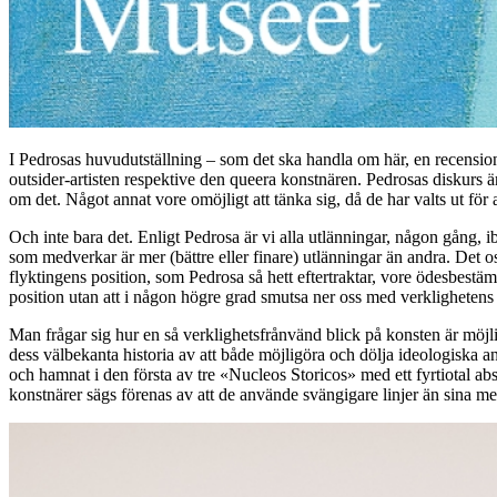
I Pedrosas huvudutställning – som det ska handla om här, en recensio
outsider-artisten respektive den queera konstnären. Pedrosas diskurs 
om det. Något annat vore omöjligt att tänka sig, då de har valts ut för at
Och inte bara det. Enligt Pedrosa är vi alla utlänningar, någon gång, ib
som medverkar är mer (bättre eller finare) utlänningar än andra. Det 
flyktingens position, som Pedrosa så hett eftertraktar, vore ödesbestäm
position utan att i någon högre grad smutsa ner oss med verklighetens
Man frågar sig hur en så verklighetsfrånvänd blick på konsten är möjlig
dess välbekanta historia av att både möjligöra och dölja ideologiska
och hamnat i den första av tre «Nucleos Storicos» med ett fyrtiotal ab
konstnärer sägs förenas av att de använde svängigare linjer än sina mer 