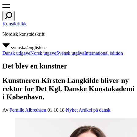
Kunstkritikk
Nordisk konsttidskrift
svenska/english
se
Dansk udgave
Norsk utgave
Svensk utgåva
International edition
Det blev en kunstner
Kunstneren Kirsten Langkilde bliver ny
rektor for Det Kgl. Danske Kunstakademi
i København.
Av
Pernille Albrethsen
01.10.18
Nyhet
Artikel på dansk