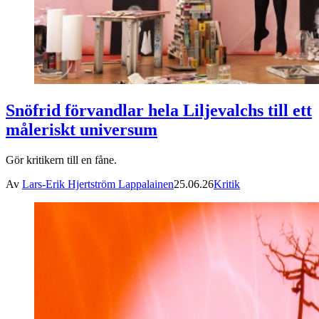
Snöfrid förvandlar hela Liljevalchs till ett
måleriskt universum
Gör kritikern till en fåne.
Av
Lars-Erik Hjertström Lappalainen
25.06.26
Kritik