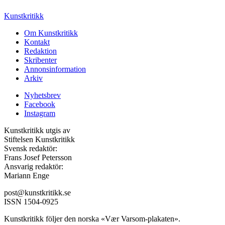
Kunstkritikk
Om Kunstkritikk
Kontakt
Redaktion
Skribenter
Annonsinformation
Arkiv
Nyhetsbrev
Facebook
Instagram
Kunstkritikk utgis av
Stiftelsen Kunstkritikk
Svensk redaktör:
Frans Josef Petersson
Ansvarig redaktör:
Mariann Enge
post@kunstkritikk.se
ISSN 1504-0925
Kunstkritikk följer den norska «Vær Varsom-plakaten».