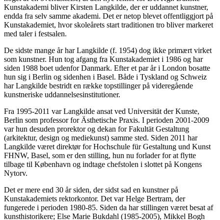
Kunstakademi bliver Kirsten Langkilde, der er uddannet kunstner,
endda fra selv samme akademi. Det er netop blevet offentliggjort på
Kunstakademiet, hvor skoleårets start traditionen tro bliver markeret
med taler i festsalen.
De sidste mange år har Langkilde (f. 1954) dog ikke primært virket
som kunstner. Hun tog afgang fra Kunstakademiet i 1986 og har
siden 1988 boet udenfor Danmark. Efter et par år i London bosatte
hun sig i Berlin og sidenhen i Basel. Både i Tyskland og Schweiz
har Langkilde bestridt en række topstillinger på videregående
kunstneriske uddannelsesinstitutioner.
Fra 1995-2011 var Langkilde ansat ved Universität der Kunste,
Berlin som professor for Ästhetische Praxis. I perioden 2001-2009
var hun desuden prorektor og dekan for Fakultät Gestaltung
(arkitektur, design og mediekunst) samme sted. Siden 2011 har
Langkilde været direktør for Hochschule für Gestaltung und Kunst
FHNW, Basel, som er den stilling, hun nu forlader for at flytte
tilbage til København og indtage chefstolen i slottet på Kongens
Nytorv.
Det er mere end 30 år siden, der sidst sad en kunstner på
Kunstakademiets rektorkontor. Det var Helge Bertram, der
fungerede i perioden 1980-85. Siden da har stillingen været besat af
kunsthistorikere; Else Marie Bukdahl (1985-2005), Mikkel Bogh