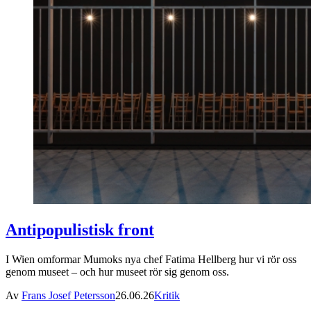
Antipopulistisk front
I Wien omformar Mumoks nya chef Fatima Hellberg hur vi rör oss
genom museet – och hur museet rör sig genom oss.
Av
Frans Josef Petersson
26.06.26
Kritik