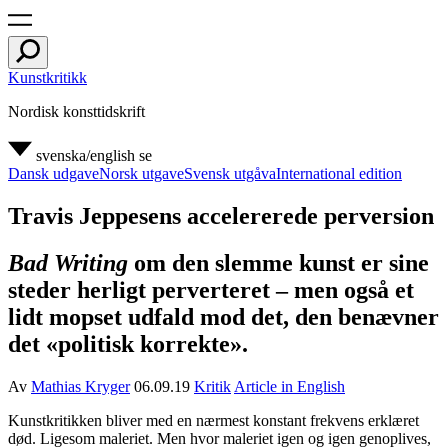
Kunstkritikk
Nordisk konsttidskrift
svenska/english
se
Dansk udgave
Norsk utgave
Svensk utgåva
International edition
Travis Jeppesens accelererede perversion
Bad Writing
om den slemme kunst er sine
steder herligt perverteret – men også et
lidt mopset udfald mod det, den benævner
det «politisk korrekte».
Av
Mathias Kryger
06.09.19
Kritik
Article in English
Kunstkritikken bliver med en nærmest konstant frekvens erklæret
død. Ligesom maleriet. Men hvor maleriet igen og igen genoplives,