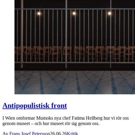
Antipopulistisk front
I Wien omformar Mumoks nya chef Fatima Hellberg hur vi rör oss
genom museet – och hur museet rör sig genom oss.
Av
Frans Josef Petersson
26.06.26
Kritik