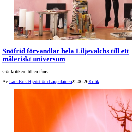
Snöfrid förvandlar hela Liljevalchs till ett
måleriskt universum
Gör kritikern till en fåne.
Av
Lars-Erik Hjertström Lappalainen
25.06.26
Kritik