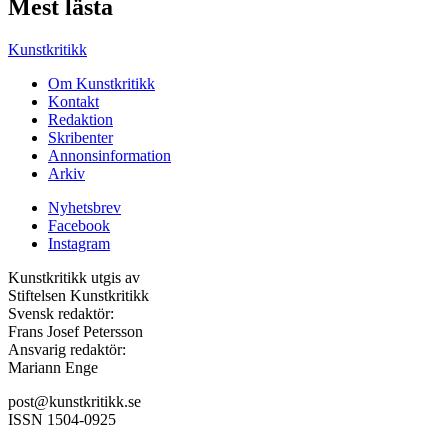
Mest lästa
Kunstkritikk
Om Kunstkritikk
Kontakt
Redaktion
Skribenter
Annonsinformation
Arkiv
Nyhetsbrev
Facebook
Instagram
Kunstkritikk utgis av
Stiftelsen Kunstkritikk
Svensk redaktör:
Frans Josef Petersson
Ansvarig redaktör:
Mariann Enge
post@kunstkritikk.se
ISSN 1504-0925