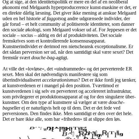
Og at sige, at den identitetspolitik er mere en del af en neoliberal
økonomi end Melgaards hyperproducerence kunst-maskine er det, er
en direkte dårlig læsning. Det giver ikke mening at anskue Melgaard
uden en hel historie af
faggots
og andre udgrænsede individer, der
går forud – et helt community af politiserede identiteter, som danner
den sociale økologi, som Melgaard vokser ud af. For Jeppesen er det
sociale – socius – aldrig en del af produktiviteten. Det sociale
fremskrives som et kontrollerende konsensusapparat.
Kunstnerindividet er derimod ren nietscheansk exceptionalisme. Er
det sådan perversion ser ud, når den samtidigt skal være sexet? Det
fremstår svært
douche-bag
-agtigt.
At ville det «lovløse», det «uindrammede» og det perverterede ER
sexet. Men skal det nødvendigvis manifestere sig som
überindividualiseret
accelarationismus
? Det er ikke fordi jeg tænker,
at kunstverdenen er i mangel på den position. Tværtimod er
kunstverdenen i sig selv en perverteret og accelereret infrastruktur,
som privilegerer et produktionsapparat af og for den singulære über-
kunstner. Om den type af kunstnere så vælger at være
douche-
bags
eller ej er naturligvis helt op til dem. Det er det fede ved
perversionen. Den findes ikke. Men samtidigt er den over det hele.
Det er bare ikke alle, som har «friheden» til at slippe den løs.