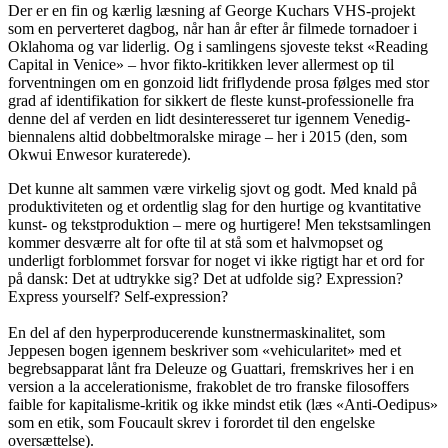
Der er en fin og kærlig læsning af George Kuchars VHS-projekt
som en perverteret dagbog, når han år efter år filmede tornadoer i
Oklahoma og var liderlig. Og i samlingens sjoveste tekst «Reading
Capital in Venice» – hvor fikto-kritikken lever allermest op til
forventningen om en gonzoid lidt friflydende prosa følges med stor
grad af identifikation for sikkert de fleste kunst-professionelle fra
denne del af verden en lidt desinteresseret tur igennem Venedig-
biennalens altid dobbeltmoralske mirage – her i 2015 (den, som
Okwui Enwesor kuraterede).
Det kunne alt sammen være virkelig sjovt og godt. Med knald på
produktiviteten og et ordentlig slag for den hurtige og kvantitative
kunst- og tekstproduktion – mere og hurtigere! Men tekstsamlingen
kommer desværre alt for ofte til at stå som et halvmopset og
underligt forblommet forsvar for noget vi ikke rigtigt har et ord for
på dansk: Det at udtrykke sig? Det at udfolde sig? Expression?
Express yourself? Self-expression?
En del af den hyperproducerende kunstnermaskinalitet, som
Jeppesen bogen igennem beskriver som «vehicularitet» med et
begrebsapparat lånt fra Deleuze og Guattari, fremskrives her i en
version a la accelerationisme, frakoblet de tro franske filosoffers
faible for kapitalisme-kritik og ikke mindst etik (læs «Anti-Oedipus»
som en etik, som Foucault skrev i forordet til den engelske
oversættelse).