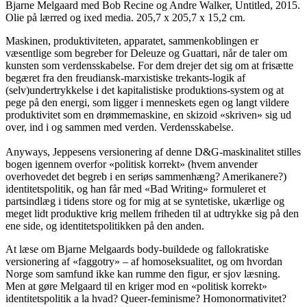
Bjarne Melgaard med Bob Recine og Andre Walker, Untitled, 2015.
Olie på lærred og ixed media. 205,7 x 205,7 x 15,2 cm.
Maskinen, produktiviteten, apparatet, sammenkoblingen er
væsentlige som begreber for Deleuze og Guattari, når de taler om
kunsten som verdensskabelse. For dem drejer det sig om at frisætte
begæret fra den freudiansk-marxistiske trekants-logik af
(selv)undertrykkelse i det kapitalistiske produktions-system og at
pege på den energi, som ligger i menneskets egen og langt vildere
produktivitet som en drømmemaskine, en skizoid «skriven» sig ud
over, ind i og sammen med verden. Verdensskabelse.
Anyways, Jeppesens versionering af denne D&G-maskinalitet stilles
bogen igennem overfor «politisk korrekt» (hvem anvender
overhovedet det begreb i en seriøs sammenhæng? Amerikanere?)
identitetspolitik, og han får med «Bad Writing» formuleret et
partsindlæg i tidens store og for mig at se syntetiske, ukærlige og
meget lidt produktive krig mellem friheden til at udtrykke sig på den
ene side, og identitetspolitikken på den anden.
At læse om Bjarne Melgaards body-buildede og fallokratiske
versionering af «faggotry» – af homoseksualitet, og om hvordan
Norge som samfund ikke kan rumme den figur, er sjov læsning.
Men at gøre Melgaard til en kriger mod en «politisk korrekt»
identitetspolitik a la hvad? Queer-feminisme? Homonormativitet?