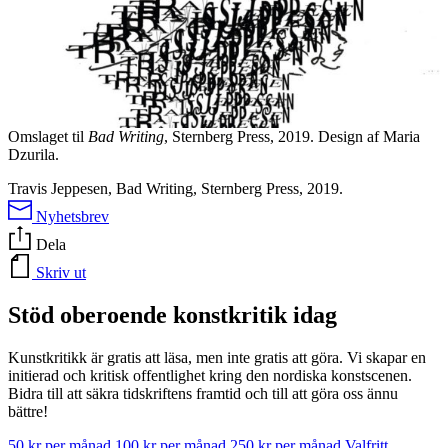
Omslaget til
Bad Writing
, Sternberg Press, 2019. Design af Maria
Dzurila.
Travis Jeppesen, Bad Writing, Sternberg Press, 2019.
Nyhetsbrev
Dela
Skriv ut
Stöd oberoende konstkritik idag
Kunstkritikk är gratis att läsa, men inte gratis att göra. Vi skapar en
initierad och kritisk offentlighet kring den nordiska konstscenen.
Bidra till att säkra tidskriftens framtid och till att göra oss ännu
bättre!
50 kr per månad
100 kr per månad
250 kr per månad
Valfritt