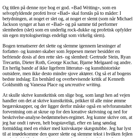
Og titlen på denne nye bog er god. «Bad Writing
»
, som en
selvopfyldende profeti hvor «Bad» skal forstås på to måder: I
betydningen, at noget er slet og, at noget er slemt (som når Michael
Jackson synger at han er «Bad» og på samme tid performer
slemheden (slet) som en underlig rock-dukke og profetisk opfylder
sin egen mytologiserings endeligt som virkelig slem).
Bogen tematiserer det slette og slemme igennem læsninger af
forfatter- og kunster-skaber som Jeppesen mener besidder en
befriende dosis af den rette slet- og slemhed: Gertrude Stein, Ryan
Trecartin, Dieter Roth, George Kuchar, Bjarne Melgaard og andre.
En herlig bande af ikke ligefrem litteratur- og kunsthistoriske
outsidere, men ikke desto mindre sjove aktører. Og så et af bogens
bedste indslag: En benhård og overbevisende kritik af Kenneth
Goldsmith og Vanessa Place og
uncreative writing.
At skulle skrive kunstkritisk om slige bog, som langt hen ad vejen
handler om det at skrive kunstkritisk, prikker til alle mine ømme
begærsknapper, og der ligger derfor måske også en selvforanstaltet
forventning om at skrue op for den kreative skrivning og ned for
beskrivelse-analyse-bedømmelses-regimet. Jeg kunne skrive om, at
jeg har ondt i røven, helt bogstaveligt, efter en lang søndag
formiddag med en elsker med knivskarpe skægstubbe. Jeg har lyst
til at imødekomme den queer slette og slemme tekst i hvilken fejlen