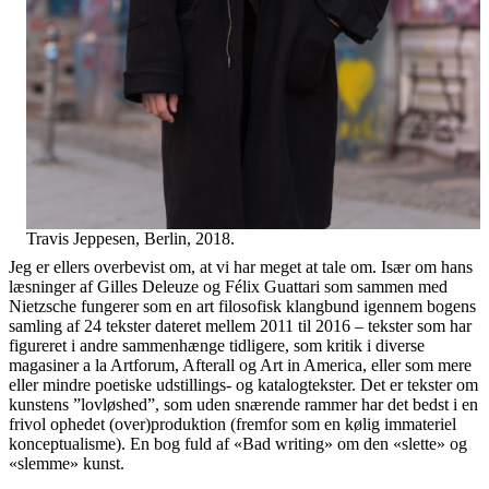
Travis Jeppesen, Berlin, 2018.
Jeg er ellers overbevist om, at vi har meget at tale om. Især om hans
læsninger af Gilles Deleuze og Félix Guattari som sammen med
Nietzsche fungerer som en art filosofisk klangbund igennem bogens
samling af 24 tekster dateret mellem 2011 til 2016 – tekster som har
figureret i andre sammenhænge tidligere, som kritik i diverse
magasiner a la Artforum, Afterall og Art in America, eller som mere
eller mindre poetiske udstillings- og katalogtekster. Det er tekster om
kunstens ”lovløshed”, som uden snærende rammer har det bedst i en
frivol ophedet (over)produktion (fremfor som en kølig immateriel
konceptualisme). En bog fuld af «Bad writing» om den «slette» og
«slemme» kunst.