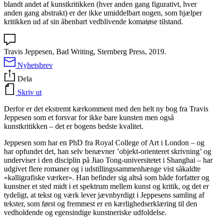
blandt andet af kunstkritikken (hver anden gang figurativt, hver
anden gang abstrakt) er der ikke umiddelbart nogen, som hjælper
kritikken ud af sin åbenbart vedblivende komatøse tilstand.
Travis Jeppesen, Bad Writing, Sternberg Press, 2019.
Nyhetsbrev
Dela
Skriv ut
Derfor er det ekstremt kærkomment med den helt ny bog fra Travis
Jeppesen som et forsvar for ikke bare kunsten men også
kunstkritikken – det er bogens bedste kvalitet.
Jeppesen som har en PhD fra Royal College of Art i London – og
har opfundet det, han selv benævner ’objekt-orienteret skrivning’ og
underviser i den disciplin på Jiao Tong-universitetet i Shanghai – har
udgivet flere romaner og i udstillingssammenhænge vist såkaldte
«kalligrafiske værker». Han befinder sig altså som både forfatter og
kunstner et sted midt i et spektrum mellem kunst og kritik, og det er
tydeligt, at tekst og værk lever jævnbyrdigt i Jeppesens samling af
tekster, som først og fremmest er en kærlighedserklæring til den
vedholdende og egensindige kunstneriske udfoldelse.